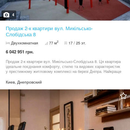
4
Продаж 2-к квартири вул. Микільсько-
Слобідська 8
2
Двухкомнатная
77 м
17 / 25 эт.
6 042 951 грн.
Продаж 2-к квартири вул. Микільсько-Слобідська 8. Ця квартира
ідеальне поєднання комфорту, стилю та видових характеристик
у престижному житловому комплексі на березі Дніпра. Найкраще
планування в комплексі. Панорамний вид на Дніпро. 044 200 10
80
Киев, Днепровский