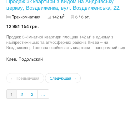
Продаж 3к квартири з видом на Андріївську
церкву, Воздвиженка, вул. Воздвиженська, 22.
2
Трехкомнатная
142 м
6 / 6 эт.
12 981 154 грн.
Продаж 3-кімнатної квартири площею 142 м² в одному з
найпрестижніших та атмосферних районів Києва – на
Воздвиженці. Головна особливість квартири – панорамний вид
на Андріївську церкву, один із найвідоміших архітектурних
символів столиці. Щодня із вікон відкривається унікальна
Киев, Подольский
київська панорама, яку неможливо відтворити у сучасних
житлових комплексах. Квартира розташована на 6 поверсі
мансардного рівня, що забезпечує додаткову приватність, тишу
← Предыдущая
Следующая →
та відчуття простору. вул. Воздвиженська, 22; площа - 142 м ²; 3
кімнати; 6 поверх (мансарда); житловий фонд. 044 200 10 80
1
2
3
...