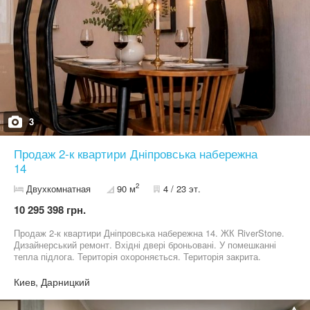
3
Продаж 2-к квартири Дніпровська набережна
14
2
Двухкомнатная
90 м
4 / 23 эт.
10 295 398 грн.
Продаж 2-к квартири Дніпровська набережна 14. ЖК RiverStone.
Дизайнерський ремонт. Вхідні двері броньовані. У помешканні
тепла підлога. Територія охороняється. Територія закрита.
Будинок з ліфтом та консьєржем. Опалення централізоване. У
квартирі індивідуальне опалення. 044 200 10 80
Киев, Дарницкий