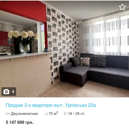
чи орендного бізнесу. Зручна інфраструктура, до метро
Дорогожичі 10 хвилин пішки. Поруч парк, зупинка громадського
транспорту. Школи, дитячі дошкільні заклади, магазини, банки,
аптеки у пішій доступності. Ціна 45000 у.о.Без комісії.
0503842286, 0975300039 Алла,
4
Продаж 2-к квартири вул. Урлівська 23а
2
Двухкомнатная
75 м
19 / 25 эт.
5 147 699 грн.