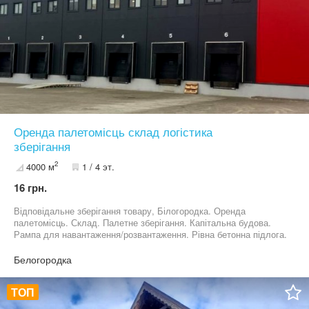
Оренда палетомісць склад логістика
зберігання
2
4000 м
1 / 4 эт.
16 грн.
Відповідальне зберігання товару, Білогородка. Оренда
палетомісць. Склад. Палетне зберігання. Капітальна будова.
Рампа для навантаження/розвантаження. Рівна бетонна підлога.
Ролетні ворота 3х3. Є запас потужності з електроенергії (своя
підстанція) Територія огороджена, охороняється, встановлено
Белогородка
відеоспостереження. Є адміністративна будівля під офіс.
Розташування – 2 км від Софіївській Борщагівці у бік
ТОП
Білогородки. Ціна за домовленістю.