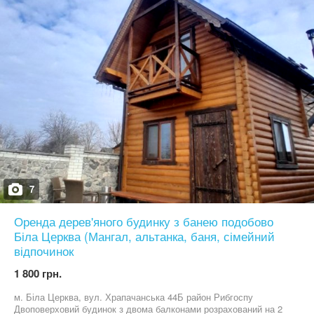
7
Оренда дерев'яного будинку з банею подобово
Біла Церква (Мангал, альтанка, баня, сімейний
відпочинок
1 800 грн.
м. Біла Церква, вул. Храпачанська 44Б район Рибгоспу
Двоповерховий будинок з двома балконами розрахований на 2