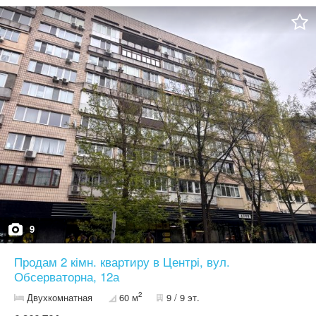
15 хвилин. Поруч з будинком вся необхідна соціальна
інфраструктура. 044 200 10 80
9
Продам 2 кімн. квартиру в Центрі, вул.
Обсерваторна, 12а
2
Двухкомнатная
60 м
9 / 9 эт.