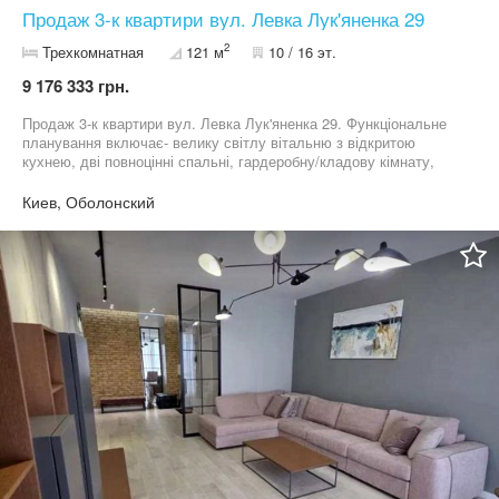
Продаж 3-к квартири вул. Левка Лук'яненка 29
2
Трехкомнатная
121 м
10 / 16 эт.
9 176 333 грн.
Продаж 3-к квартири вул. Левка Лук'яненка 29. Функціональне
планування включає- велику світлу вітальню з відкритою
кухнею, дві повноцінні спальні, гардеробну/кладову кімнату,
просторий санвузол, 2 окремі балкони та засклену лоджію з
панорамним видом на місто. 044 200 10 80
Киев, Оболонский