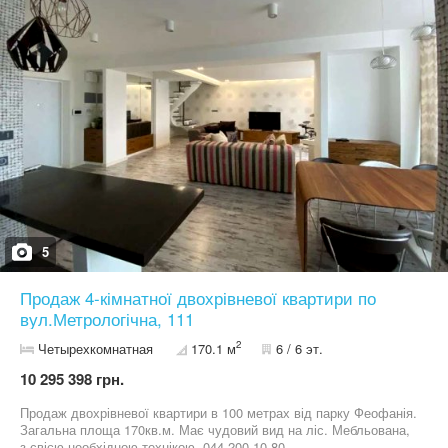
5
Продаж 4-кімнатної двохрівневої квартири по
вул.Метрологічна, 111
2
Четырехкомнатная
170.1 м
6 / 6 эт.
10 295 398 грн.
Продаж двохрівневої квартири в 100 метрах від парку Феофанія.
Загальна площа 170кв.м. Має чудовий вид на ліс. Мебльована,
з свією необхідною технікою. 044 200 10 80