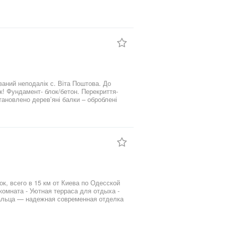
тановлено дерев’яні балки – оброблені
тема
жа 50 м2. Для розташування 2
ія - З
овій альтанці. Біля басейну
к, всего в 15 км от Киева по Одесской