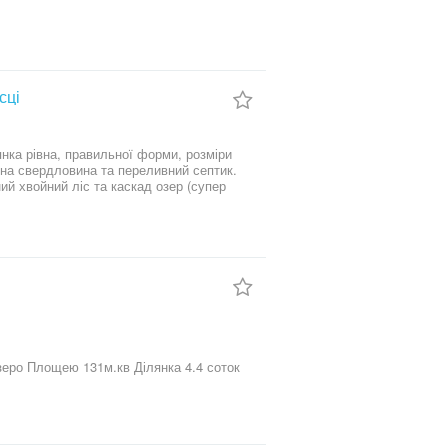
сці
лена свердловина та переливний септик.
ивають на постійній основі. В пішій
церозташування