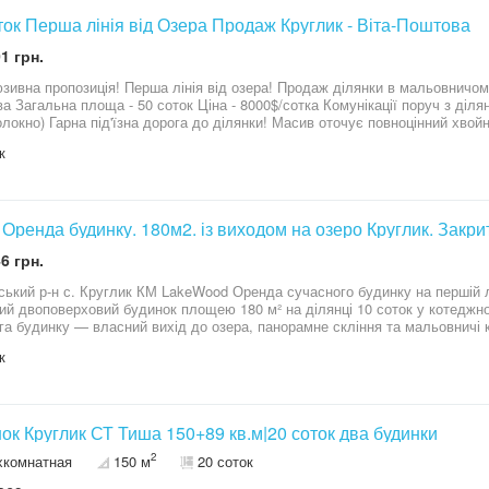
ток Перша лінія від Озера Продаж Круглик - Віта-Поштова
1 грн.
озиція! Перша лінія від озера! Продаж ділянки в мальовничому передмісті Києва, с. Круглик - Віта-
, світло, швидкісний інтернет
на під'їзна дорога до ділянки! Масив оточує повноцінний хвойний ліс та каскад озер (супер риболовля
 для купання). Поруч виключно сучасна забудова. Масив обжити! Сусіди прож
к
і магазин та спорт клуб для дітей, манеж для прогулянок на конях. Зручне місцерозташування для заміського
будинку: Одеська траса - 3 км м. Київ (метро Теремки) - 10 к
Оренда будинку. 180м2. із виходом на озеро Круглик. Закри
6 грн.
 Круглик КМ LakeWood Оренда сучасного будинку на першій лінії біля озера Пропонується в оренду
й двоповерховий будинок площею 180 м² на ділянці 10 соток у котеджному мі
га будинку — власний вихід до озера, панорамне скління та мальовничі
, а велика зелена ділянка створює відчуття заміського відпочинку лише за кільк
к
а кухня; • світла вітальня з виходом на терасу; • 4 окремі спальні; • санвузли. Територія • власн
засклена зона барбекю; • сауна; • доглянутий газон; • навіс для 2 автомобілів. Автономність • в
і панелі; • інверторна система; • будинок забезпечений резервним живл
роенергії. Переваги - панорамні вікна та чудові краєвиди; - перша лінія біля озера; - поруч ліс; -
тижна локація; - швидке сполучення з Києвом; - ідеальний будинок для комфортного проживання сім’ї.
ок Круглик СТ Тиша 150+89 кв.м|20 соток два будинки
а плата — 4 500 $/місяць. Без комісії для орендаря.
2
хкомнатная
150 м
20 соток