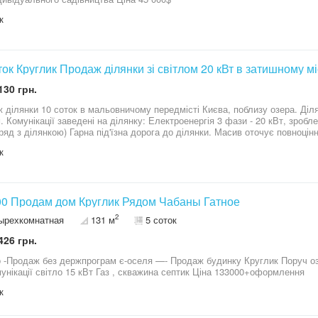
к
ток Круглик Продаж ділянки зі світлом 20 кВт в затишному мі
130 грн.
янки 10 соток в мальовничому передмісті Києва, поблизу озера. Ділянка рівна, правильної форми, розміри
. Комунікації заведені на ділянку: Електроенергія 3 фази - 20 кВт, зроб
ілянкою) Гарна під'їзна дорога до ділянки. Масив оточує повноцінний хвойний ліс та каскад озер (супер
вля та пляж для купання). Поруч виключно сучасна забудова. Сусіди прож
к
сті (200 метрів) магазин та спорт клуб для дітей, манеж для прогулянок на конях. Зручне міс
кого будинку: Одеська траса - 3 км м. Київ (метро Теремки) - 10 км Запрошую на перегляд! Круглик Віта-
а Гатне Чабани
0 Продам дом Круглик Рядом Чабаны Гатное
2
ырехкомнатная
131 м
5 соток
426 грн.
одаж без держпрограм є-оселя —- Продаж будинку Круглик Поруч озеро Площею 131м.кв Ділянка 4.4 соток
Всі комунікації світло 15 кВт Газ , скважина септик Ціна 133000+оформлення
к