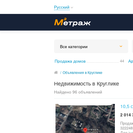
Русский
Русский
Українська
Все категории
Продажа домов
44
Ар
/
Объявления в Круглике
Недвижимость в Круглике
Найдено 96 объявлений
10,5 
2 014 
Продаж 1
322248
Для ін