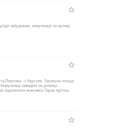
вір. Великі панорамні
ю забудови! Сходи на другий
другому поверсі
сіди забудовані, комунікації по вулиці,
, та дитяча кімната з балконом. В
- с.Круглик. Загальна площа
Комунікації заведені на ділянку:
аз підключити можливо) Гарна під'їзна
тупності (200 метрів) магазин та спорт
 комісія агенціі Телефонуйте, домовимось на прегляд в зручний для Вас час!