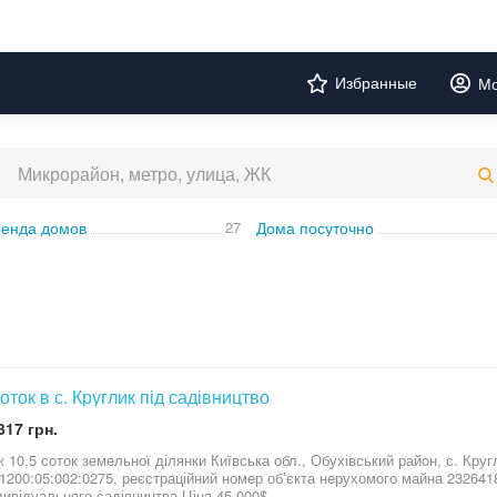
Избранные
Мо
енда домов
27
Дома посуточно
соток в с. Круглик під садівництво
317 грн.
0,5 соток земельної ділянки Київська обл., Обухівський район, с. Круглик. кадастровий н
1200:05:002:0275, реєстраційний номер обʼєкта нерухомого майна 2326418
дивідуального садівництва Ціна 45 000$