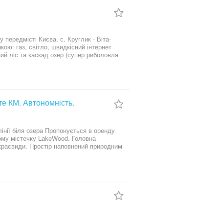
ивають на постійній основі. В пішій
м Запрошую на перегляд :)
те КМ. Автономність.
стечку LakeWood. Головна
 краєвиди. Простір наповнений природним
а хвилин від Києва. Планування
ий вихід до
становлені
енням та залишається комфортним навіть