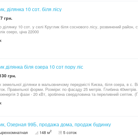
одини чи друзів 100% гарантовано! По всьому першому поверсі та в санвузлі другого поверху розведено
 З декору: керамогранітна плитка, комбінація декоративної штукатурки та фарбованих стін, в
к, ділянка 10 сот. біля лісу
ено плитку під цеглу… Стеля з гіпсокартону. Декілька режимів освітлення. Ремонт виконано для
о проживання. Використовували лише якісні матеріали. З кухні є вихід на внутрішній д
7 грн.
як на першому так і другому поверсі, додають будинку затишку, світла та є родзинко
атуральне дерево. Вони не тільки стильно виглядають, а ще й комфортні та зручні! На 
 ділянку 10 сот. у селі Круглик біля соснового лісу, розвинений район, су
овано: санвузол (ванна кімната), батьківська спальня з виходом на терасу
лік озеро, ціна 22000
овлено великий та вмісткий гардероб. Просторі кімнати з цікавими інтер'єрними ідеями, що роблять їх
к
ими та сучасними. Н
ик ділянка біля озера 10 сот пору ліс
130 грн.
земельної ділянки в мальовничому передмісті Києва, біля озера, в с. Віта-Поштова 
оток. Правильної форми. Розміри: по фасаду 25 метрів. Глибина 40метрів. 
оенергія 3 фази - 20 кВт, зроблена свердловина та переливний септик. (Г
ий хвойний ліс та каскад озер (супер риболовля та пляж для купання). Поруч
к
но сучасна забудова. Сусіди проживають на постійній основі. В пішій дос
манеж для прогулянок на конях. Зручне місцерозташування для заміського будинку: Одеська траса - 3
км м. Київ (метро Теремки) - 10 км + 1000$
ик, Озерная 99Б, продажа дома, продаж будинку
2
ырехкомнатная
148 м
5 соток