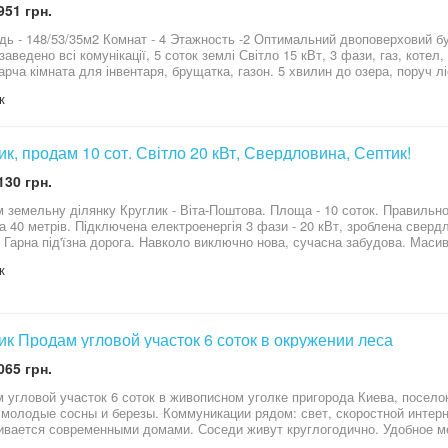
951 грн.
3/35м2 Комнат - 4 Этажность -2 Оптимальний двоповерховий будинок для життя, в 5-ти хвилинах від
заведено всі комунікації, 5 соток землі Світло 15 кВт, 3 фази, газ, котел
ната для інвентаря, брущатка, газон. 5 хвилин до озера, поруч ліс, чудова локація!!! Документи на
к та комунікації оформлені!
к
ик, продам 10 сот. Світло 20 кВт, Свердловина, Септик!
130 грн.
 земельну ділянку Круглик - Віта-Поштова. Площа - 10 соток. Правильно
а 40 метрів. Підключена електроенергія 3 фази - 20 кВт, зроблена сверд
га. Навколо виключно нова, сучасна забудова. Масив оточує повноцінний хвойний ліс. Поруч
 рибалкою, пляжем та зоною відпочинку. До Одеської траси - 3 км м. Київ (метро Теремки) - 10 км За
к
овою інформацією, телефонуйте.
ик Продам угловой участок 6 соток в окружении леса
065 грн.
 угловой участок 6 соток в живописном уголке пригорода Киева, поселок
 молодые сосны и березы. Коммуникации рядом: свет, скоростной интерн
тся современными домами. Соседи живут круглогодично. Удобное месторасположение для загородного
сская трасса - 3 км метро Теремки - 10 км Днепровское шоссе - 13 км Звоните, договоримся на просмотр, 