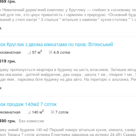
369 грн.
міський комплекс,
ний для тих, хто цінує приватність і гармонію з природою: •Основний бу
аний у стилі кантрі * 3 спальні * вітальня з каміном * кухня-столова * 1 
и на 1-му поверсі * електричне опалення + дизельний генератор •Гостьо
к
зі столовою, спальня, санвузол * нежила частина — кладова та погріб, 
ласне газове опалення •Навіс для паркування на 2 авто •Ділянка — 21 сотка, сад і
око в сосновому лісі, далеко від очей і трас.
ок Круглик з двома кімнатами по пров. Вітянський
2
хкомнатная
57 м
4.6 сотки
619 грн.
дажу пропонується квартира в будинку на шість власників. Затишне місце
 магазини , дитячій майданчик, два озера , школа 1 км , лікарня 1 км , ЦНАБ. Будинок газифікований
дві ями , парковка біля будинку на два авто. На територіє є альтанка. Ремонт
ник, пральна машина, меблі , бойлер, камін для альтернативного опалення. Все нове. Вихід
к
о з двох сторін . У лісі на проти будинку парковка на 4 авто . Дуже зруч
ке . Поруч м. Теремки 10 км , великі ТРЦ Республіка, Мега- маркет , Магелан , Ашан 
м? | 2 кімн. | 57/35 м2 | 4.60 сот. провулок Вітянський ві
ок продаж 140м2 7 соток
2
икомнатная
140 м
7 соток
490 грн.
Без комиссии
ажу новий будинок 140 м2 Перший поверх вітальня кухня, кімната, санву