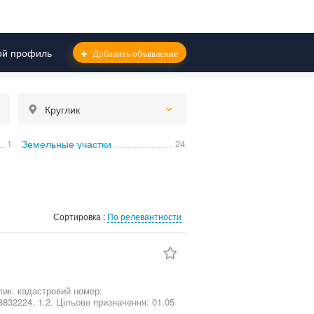
й профиль
Добавить объявление
Круглик
1
Земельные участки
24
Сортировка :
По релевантности
омер:
832224. 1.2. Цільове призначення: 01.05