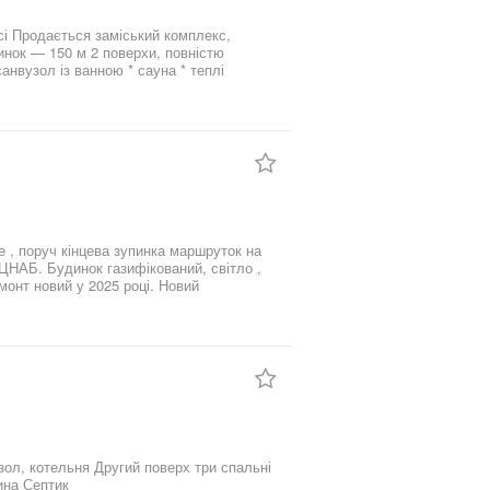
динок — 150 м 2 поверхи, повністю
санвузол із ванною * сауна * теплі
вий будинок — 89 м: * жила частина —
який використовується як бомбосховище *
 зелена територія Розташування
 , поруч кінцева зупинка маршруток на
, світло ,
 новий у 2025 році. Новий
 до лісу . Підїхати
на розвязка доріг , з ранку завантаження
, Кишеня. 69 000 $ 1 211 $
деоогляд youtube.com/shorts/5vNp0XsUYjg
зол, котельня Другий поверх три спальні
і санвузол Тераса 7 соток ділянка Електрика заведена на ділянку 24 кВт Скважина Септик