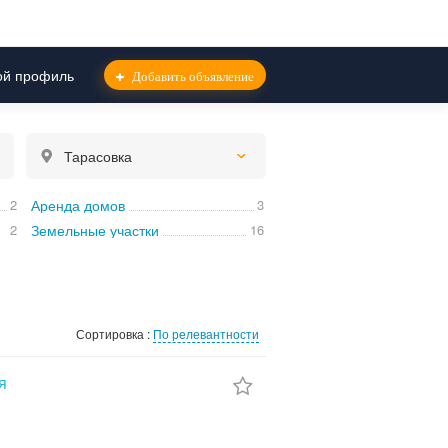
й профиль
Добавить объявление
Тарасовка
2
Аренда домов
3
2
Земельные участки
16
Сортировка :
По релевантности
я