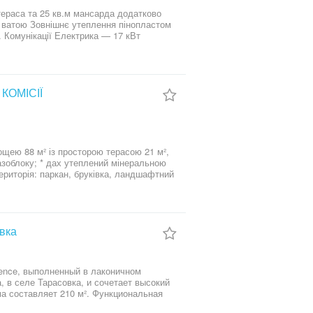
Вт
зупинка громадського транспорту. До
сь про зручнийчас для перегляду.
 КОМІСІЇ
щею 88 м² із просторою терасою 21 м²,
ериторія: паркан, бруківка, ландшафтний
Виконані внутрішні
одопостачання; * виконана лазерна стяжка
 відділення Нової пошти та зупинка
вка
ence, выполненный в лаконичном
 в селе Тарасовка, и сочетает высокий
льни, два санузла и большую террасу