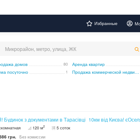
Избранные
Мо
одажа домов
80
Аренда квартир
ма посуточно
1
Продажа коммерческой недвижимости
! Будинок з документами в Тарасівці_10км від Києва! єОсел
2
хкомнатная
120 м
5 соток
886 грн.
Без комиссии