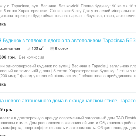
ка, вул. Весняна. Без комісії! Площа будинку: 90 кв.м+ 18 тераса та 25 кв.м мансарда додатково
оку Дах утеплений мінеральною ватою Зовнішнє утеплення пінопластом
ова територія буде облаштована: паркан + бруківка, газон, автополив. Комунікації Електрика — 17 к
ливний по 3 кільця Газ В будинку виконані роботи: тепла підлога, розводка мокрих
вка
 Залита лазерна стяжка. Локація Будинок знаходиться лише за 500 м від головної дороги до Києва.
— школа, садочок, футбольна школа, супермаркет Фора, Нова пошта та 
Києва 12 км по прямій головній дорозі. Теоефонуй 24/7, домовимо
 Будинок з теплою підлогою та автополивом Тарасівка БЕЗ
2
хкомнатная
100 м
6 соток
886 грн.
Без комиссии
ий одноповерховий будинок по вулиці Весняна в Тарасівці загальною пло
мельній ділянці 5 соток. Характеристики будинку: * стіни з газоблоку; * дах утеплений мінеральною
(200 мм); * фасад утеплений пінопластом; * облаштована прибудинкова т
ливу. Комунікації: * електропостачання — 17 кВт; * власна свердловина глибиною 50 м; *
вка
ий септик (по 3 кільця); * є можливість підключення газу (додатково близько 3 000 $). 
: * тепла підлога по всьому будинку; * розведені системи опалення та в
Поруч є вся необхідна
труктура: школа, дитячий садок, футбольна школа, супермаркет «Фора»,
а нового автономного дома в скандинавском стиле, Тарасо
громадського транспорту. Телефонуйте для перегляду!)
9 грн.
гается в долгосрочную аренду современный загородный дом TAO Resid
навском стиле. Дом расположен в живописной части Обуховского района,
орта, энергоэффективность и автономность. Общая площадь дома составляет 210 м². Функциональная
овка включает просторную гостиную с обеденной зоной, кухню, три спа
вка