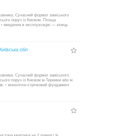
 заміського
о поруч із Києвом. Площа
Київська обл
 заміського
із Києвом м.Теремки або м.
оди • двокамерні енергозберігаючі вікна
мплексу: •
очинкова зона для мешканців Умови
ршення будівництва • можливий формат
ура, безпека та атмосфера заміського