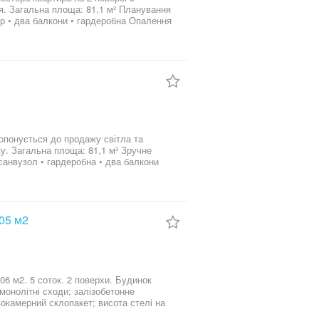
ння
вартира світла з
дичні заклади, стадіон • школа та
 детальної інформації та перегляду
учне
105 м2
вокамерний склопакет; висота стелі на