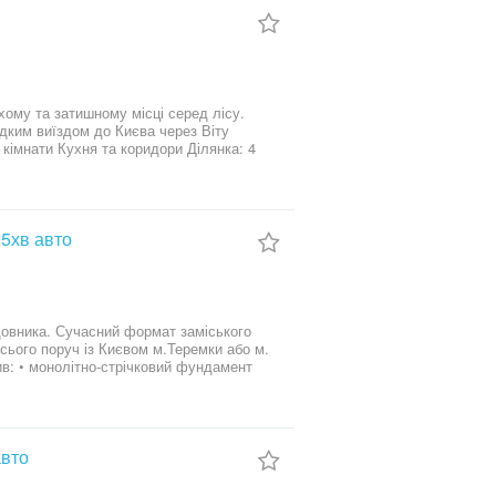
ні та
власниками.
идким виїздом до Києва через Віту
 життя або відпочинку. Водночас зручний
25хв авто
 заміського
із Києвом м.Теремки або м.
оди • двокамерні енергозберігаючі вікна
мплексу: •
очинкова зона для мешканців Умови
ршення будівництва • можливий формат
авто
ура, безпека та атмосфера заміського