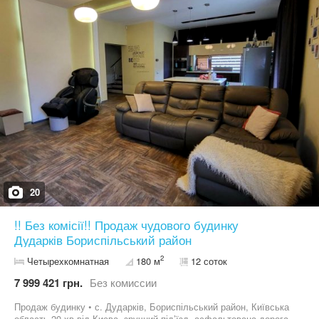
20
!! Без комісії!! Продаж чудового будинку
Дударків Бориспільський район
2
Четырехкомнатная
180 м
12 соток
7 999 421 грн.
Без комиссии
Продаж будинку • с. Дударків, Бориспільський район, Київська
область 20 хв від Києва, зручний під’їзд, асфальтована дорога