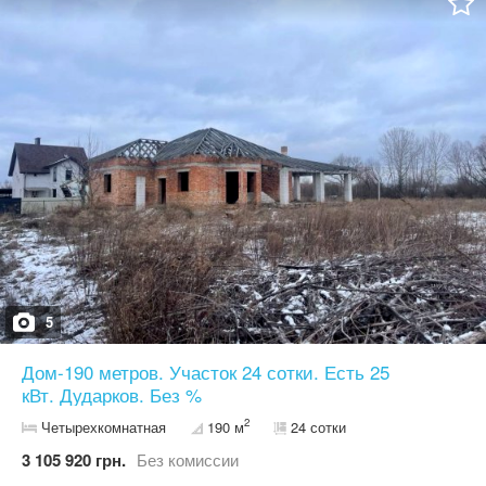
5
Дом-190 метров. Участок 24 сотки. Есть 25
кВт. Дударков. Без %
2
Четырехкомнатная
190 м
24 сотки
3 105 920 грн.
Без комиссии