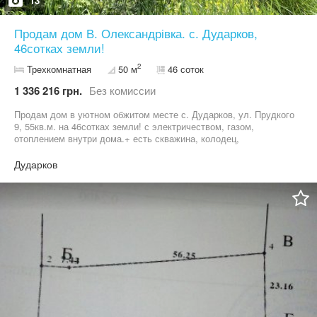
13
Продам дом В. Олександрівка. с. Дударков,
46сотках земли!
2
Трехкомнатная
50 м
46 соток
1 336 216 грн.
Без комиссии
Продам дом в уютном обжитом месте с. Дударков, ул. Прудкого
9, 55кв.м. на 46сотках земли! с электричеством, газом,
отоплением внутри дома.+ есть скважина, колодец,
капитальный погреб, рядом вся инфраструктура: школы, садики,
церковь, магазины, озеро, лес. 29900у.е. Кадастровые номера:
Дударков
3220883601:01:009:0023