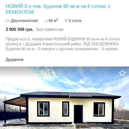
НОВИЙ 2-х пов. Будинок 85 кв.м на 6 сотках з
РЕМОНТОМ
2
Двухкомнатная
85 м
6 соток
2 900 349 грн.
Без комиссии
Продається 2- поверховий НОВИЙ БУДИНОК 85 кв.м на 6 сотках
ділянці в с.Дударків Бориспільський район. ВІД ЗАБУДОВНИКА
Будинок 85 кв.м - 2 поверха з зручним плануванням: - 3 окреми
кімнати - кухня СТУДІЯ з виходом на ТЕРАСУ ( крита тераса) - 2
санвузла - ТЕРАСА КОМУНІКАЦІЇ: - електрика 12 квт 380В - газ
Дударков
поруч - вода свердловина 80 м - каналізація 4,5 кубів ДІЛЯНКА -
6 соток правильної форми ( призначення під забудову) - Забор
по периметру БУДИНОК з СВТЛИМ ЕКСТЕРЄРОМ в стані після
будівельників. В будинок заведени всі комунікації
Місцерозтащування -центральна вулиця с.Дударків ( неподалік
магазини, школа , садочок, амбулаторія то що) ЦІНА 64900 у.о з
РЕМОНТОМ Зараз їдуть оздоблені роботи ВІД ЗАБУДОВНИКА
та БЕЗ КОМІСІЇ для покупця