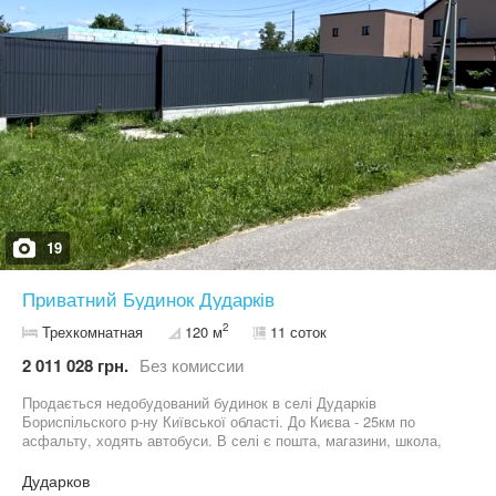
забудовника
19
Приватний Будинок Дударків
2
Трехкомнатная
120 м
11 соток
2 011 028 грн.
Без комиссии
Продається недобудований будинок в селі Дударків
Бориспільского р-ну Київської області. До Києва - 25км по
асфальту, ходять автобуси. В селі є пошта, магазини, школа,
підприємства - велике живе село. Ділянка приватизована під
забудову (є кадастровий номер) , 11 соток, кутова, 23м х 44м по
Дударков