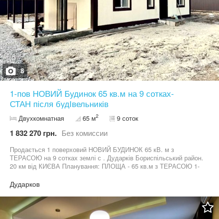
8
1-пов НОВИЙ Будинок 65 кв.м на 9 сотках-
СТАН після будІвельників
2
Двухкомнатная
65 м
9 соток
1 832 270 грн.
Без комиссии
Продається 1 поверховий НОВИЙ БУДИНОК 65 кВ. м з
ТЕРАСОЮ на 9 сотках землі с . Дударків Бориспільський район.
20 км від КИЄВА Планування: ПЛОЩА - 65 кв.м з ТЕРАСОЮ 1-
поверхова - кухня СТУДІЯ з виходом на ТЕРАСУ ( крита тераса)
- 2 окремі кімнати - котельня - санвузол суміжна Комунікація: -
Дударков
вода - свердловина - каналізація септик - опалення електро 12
кВт 380в Стан Після будівельників з комунікаціями. Красивий та
сучасний ЕКСТЕР'ЄР ГОТОВИЙ для внутрішніх робіт. Ціна
41000у.о Від ЗАБУДОВНИКА Без комісії