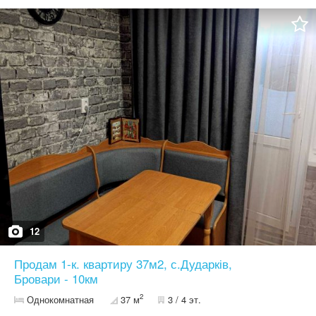
фасаду, паркан з металопрофілю на фундаменті. Проект
будинку узгоджений, одноповерховий 120м2 за планом. В 2024
залитий фундамент та побудовано перший поверх з газоблоку,
не перекрито, готові 2 септики з переливом. За проектом - 3
кімнати ( 16, 18.7 та 13.8м2 ) , кухня 15м2, 2 санвузла - 5.5 та
4.5м2, тераса, гардеробна, кухонна комора, котельня. На
ділянку підведена електрика, газ йде по вулиці, запроектована
свердловина на воду, але є можливість підключення
централізованого водопостачання. Проживають чудові сусіди.
Вартість ділянки та будинку - 45 000$, без комісії. Швидке
оформлення продажу, оперативний показ. За додатковою
інформацією звертайтесь за номером: 06*********54 Катерина
12
Продам 1-к. квартиру 37м2, с.Дударків,
Бровари - 10км
2
Однокомнатная
37 м
3 / 4 эт.