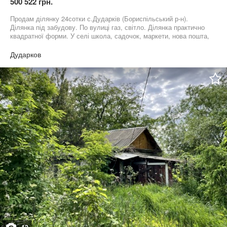
500 522 грн.
Продам ділянку 24сотки с.Дударків (Бориспільський р-н).
Ділянка під забудову. По вулиці газ, світло. Ділянка практично
квадратної форми. У селі школа, садочок, маркети, нова пошта,
маршрутки на Київ. Дивіться інші обʼяви автора.
Дударков