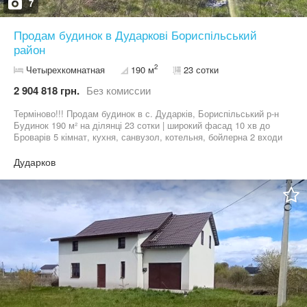
7
Продам будинок в Дударкові Бориспільський
район
2
Четырехкомнатная
190 м
23 сотки
2 904 818 грн.
Без комиссии
Терміново!!! Продам будинок в с. Дударків, Бориспільський р-н
Будинок 190 м² на ділянці 23 сотки | широкий фасад 10 хв до
Броварів 5 кімнат, кухня, санвузол, котельня, бойлерна 2 входи
в будинок, є гараж Газоблок, утеплення, металочерепиця
Двокамерні вікна з ґратами, морозостійкі двері Комунікації: —
Дударков
електрика 15 кВт — свердловина 80 м + насос — септик 9 кубів
Розведена сантехніка по будинку Просторий хол і зручне
планування Будинок готовий до внутрішніх робіт Початкова ціна
65000 $ | Без комісії Продаж торгами в гору 06******61 Анна