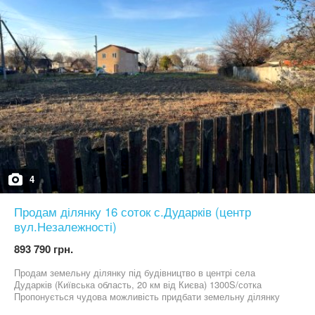
4
Продам ділянку 16 соток с.Дударків (центр
вул.Незалежності)
893 790 грн.
Продам земельну ділянку під будівництво в центрі села
Дударків (Київська область, 20 км від Києва) 1300S/сотка
Пропонується чудова можливість придбати земельну ділянку
площею 0,1585 га, розташовану в самому серці села Дударків.