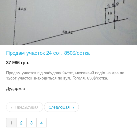
Продам участок 24 сот. 850$/сотка
37 986 грн.
Продам участок під забудову 24сот, можливий поділ на два по
12сот участок знаходиться по вул. Гоголя. 850$/сотка.
Дударков
← Предыдущая
Следующая →
1
2
3
4