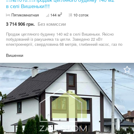
в селі Вишеньки‼️‼️
2
Пятикомнатная
144 м
10 соток
3 714 906 грн.
Без комиссии
Продаж цегляного будинку 140 м2 в селі Вишеньки. Якісно
побудований із ракушняка та цегли. Заведено 22 кВт
електроенергії, свердловина 68 метрів, глибинний насос, газ по
вулиці. Ділянка 10 соток, огороджена парканом, спланована
чорноземом, залиті відмостки та парко місця під два авто. Є
Вишенки
будівельники, які зможуть втілити усі ваші побажання. Ціна
83000 у.о. Найбільший вибір будинків і ділянок. Номер
оголошення №1010 . Дивіться інші оголошення автора. Більше
об’єктів нерухомості на нашому сайті АН "ZaMistom"