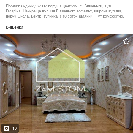
Продаж будинку 62 м2 поруч з центром, с. Вишеньки, вул.
Гагаріна. Найкраща вулиця Вишеньок: асфальт, широка вулиця,
поруч школа, центр, зупинка. ! 10 соток ділянки ! Тут комфортно,
обжито, затишно. Сараї, літня кухонька, світло, газ. Будинок
сухий і придатний до житла. 4 кімнати, невеличкий коридор і
Вишенки
веранда. Запрошуємо на перегляд, щоб ви самі все оцінили і
зацінили. Ціна 48000 у. о. Найбільший вибір будинків і ділянок.
Номер оголошення №1068. Дивіться інші оголошення автора.
Більше об’єктів нерухомості на нашому сайті
10