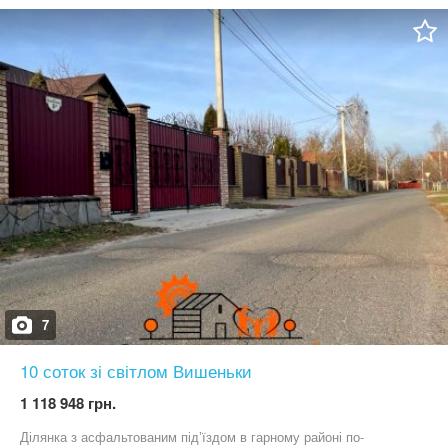
безлічі супутніх питань . 16000 $ за ділянку Достатній вибір
ділянок і будинків на б.який бюджет .
7
10 соток зі світлом Вишеньки
1 118 948 грн.
Ділянка з асфальтованим підʼїздом в гарному районі по-