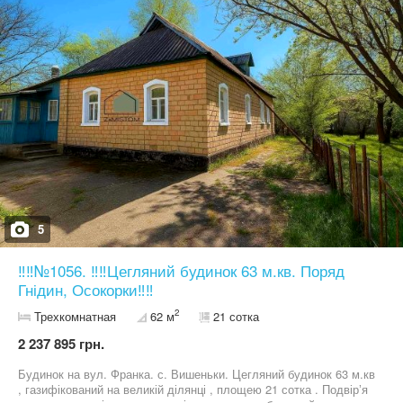
5
‼️‼️№1056. ‼️‼️Цегляний будинок 63 м.кв. Поряд
Гнідин, Осокорки‼️‼️
2
Трехкомнатная
62 м
21 сотка
2 237 895 грн.
Будинок на вул. Франка. с. Вишеньки. Цегляний будинок 63 м.кв
, газифікований на великій ділянці , площею 21 сотка . Подвірʼя