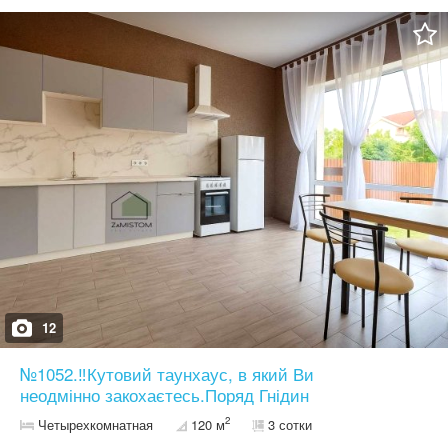
бойлер, тепла підлога , радіатори в спальнях , розведена
електрика, встановлена ванна, покладена плитка , поклеєні
шпалери, зроблена декоративна штукатурка. Побудований з
дотриманням усіх технічних норм (надамо фотозвіт етапів ). Має
зручне та практичне планування : відокремлена досить простора
кухня з виходом на терасу ; Три кімнати , одну , з яких можна
поділити ще на дві - тобто тут буде зручно навіть великій родині
. Гарна простора і сонячна ділянка , розміром аж 14 соток ,
огороджена парканом, вимощена бруківкою. Поруч канал ,
неподалік ліс . Ціна 160000 у.е. Найбільший вибір будинків і
ділянок. Номер оголошення №1050. Дивіться інші оголошення
автора. Дивіться інші оголошення автора. Більше об’єктів
нерухомості на нашому сайті АН "ZaMistom"
12
№1052.‼️Кутовий таунхаус, в який Ви
неодмінно закохаєтесь.Поряд Гнідин
2
Четырехкомнатная
120 м
3 сотки