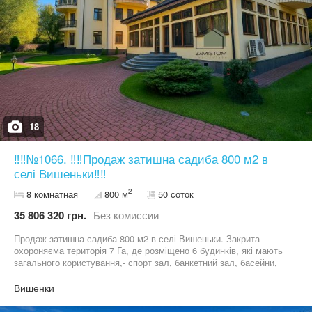
18
‼️‼️№1066. ‼️‼️Продаж затишна садиба 800 м2 в
селі Вишеньки‼️‼️
2
8 комнатная
800 м
50 соток
35 806 320 грн.
Без комиссии
Продаж затишна садиба 800 м2 в селі Вишеньки. Закрита -
охороняєма територія 7 Га, де розміщено 6 будинків, які мають
загального користування,- спорт зал, банкетний зал, басейни,
дитячий майданчик, баню, чан, велике озеро. Цілодобова
охорона, фізична - піша охорона, відео спостереження. Будинок
Вишенки
якісний, добротний, має абсолютне все для комфортного
проживання, краще один раз побачити і переконатися в цьому.