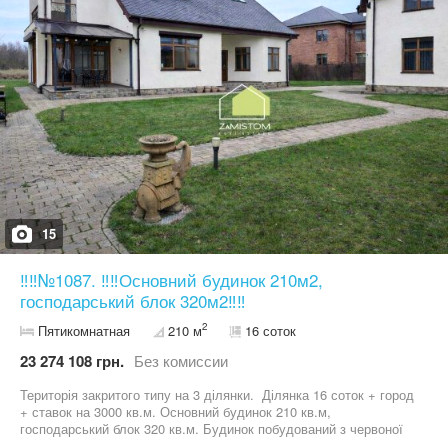
ділянок. Номер оголошення №1077. Дивіться інші оголошення
автора. Більше об’єктів нерухомості на нашому сайті
15
‼️‼️№1087. ‼️‼️Основний будинок 210м2,
господарський блок 320м2‼️‼️
2
Пятикомнатная
210 м
16 соток
23 274 108 грн.
Без комиссии
Територія закритого типу на 3 ділянки. Ділянка 16 соток + город
+ ставок на 3000 кв.м. Основний будинок 210 кв.м,
господарський блок 320 кв.м. Будинок побудований з червоної
цегли (51 см), фундамент монолітна плита (50+ см), утеплений