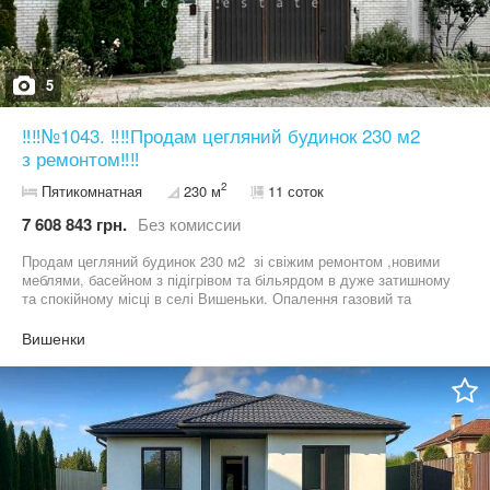
5
‼️‼️№1043. ‼️‼️Продам цегляний будинок 230 м2
з ремонтом‼️‼️
2
Пятикомнатная
230 м
11 соток
7 608 843 грн.
Без комиссии
Продам цегляний будинок 230 м2 зі свіжим ремонтом ,новими
меблями, басейном з підігрівом та більярдом в дуже затишному
та спокійному місці в селі Вишеньки. Опалення газовий та
електричний котли і 15 кВт сонячних батарей. Чотири окремих
кімнати. Ділянка 11 соток. Гараж, літня кухня, тренажерний зал,
Вишенки
зона барбекю , сад із автоматичним поливом, свердловина 65
м. Вартість 170000$ Найбільший вибір будинків і ділянок. Номер
оголошення №1043. Дивіться інші оголошення автора. Більше
об’єктів нерухомості на нашому сайті