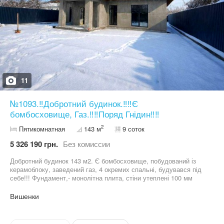
11
№1093.‼️Добротний будинок.‼️‼️Є
бомбосховище, Газ.‼️‼️Поряд Гнідин‼️‼️
2
Пятикомнатная
143 м
9 соток
5 326 190 грн.
Без комиссии
Добротний будинок 143 м2. Є бомбосховище, побудований із
керамоблоку, заведений газ, 4 окремих спальні, будувався під
себе!!! Фундамент,- монолітна плита, стіни утеплені 100 мм
пінопластом, перекриття 200 мм мінеральною ватою. Включає в
себе,- кухню вітальню з виходом на терасу, 4 спальні кімнати (
Вишенки
одна із них майстер спальні, свій санвузол та гардероб ),
загальний санвузол, котельня - пральня, велика тераса 28 м2.
Панорамні вікна з усіх кімнат. Електроенергія 18 кВт, газ,