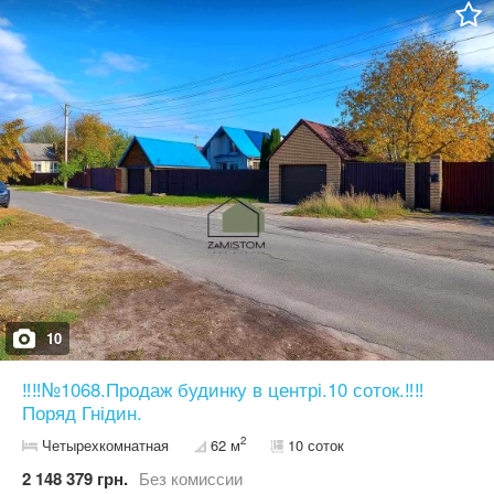
Усі меблі та техніка залишаються. Електрика 40 кВт, газ,
свердловина, каналізація, інтернет, асфальтований під'їзд. Ціна
800000 у. о. Найбільший вибір будинків і ділянок. Номер
оголошення №1066. Дивіться інші оголошення автора. Більше
об’єктів нерухомості на нашому сайті
10
‼️‼️№1068.Продаж будинку в центрі.10 соток.‼️‼️
Поряд Гнідин.
2
Четырехкомнатная
62 м
10 соток
2 148 379 грн.
Без комиссии