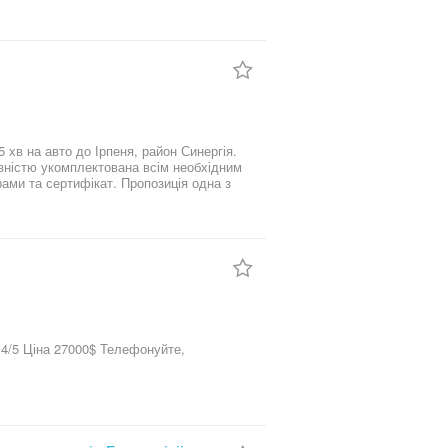
 хв на авто до Ірпеня, район Синергія.
кат. Пропозиція одна з
 домовимось про перегляд.