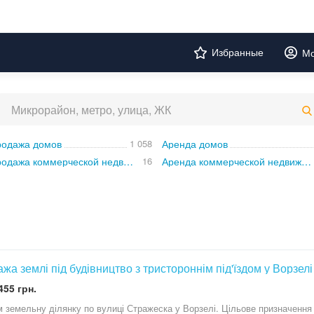
Избранные
Мо
одажа домов
1 058
Аренда домов
Продажа коммерческой недвижимости
16
Аренда коммерческой недвижимости
жа землі під будівництво з тристороннім під'їздом у Ворзелі
455 грн.
 земельну ділянку по вулиці Стражеска у Ворзелі. Цільове призначення з