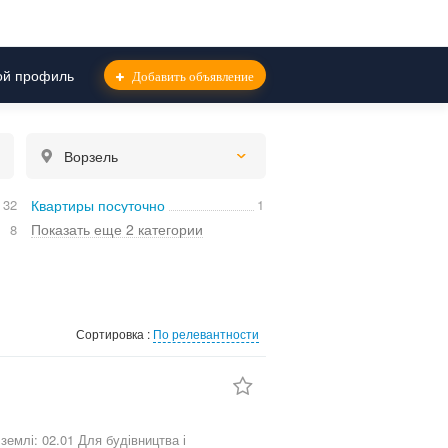
й профиль
Добавить объявление
Ворзель
32
Квартиры посуточно
1
Показать еще 2 категории
8
Сортировка :
По релевантности
емлі: 02.01 Для будівництва і