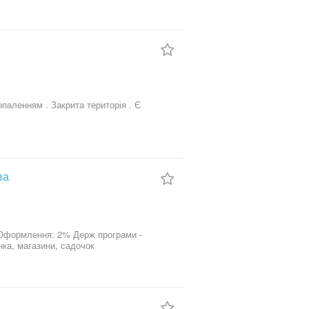
е, аптеки, школа, дитячий садок та
ефонуйте та домовимось про перегляд.
ва
влення, Постанова, єОселя ВПО Поряд зупинка, магазини, садочок