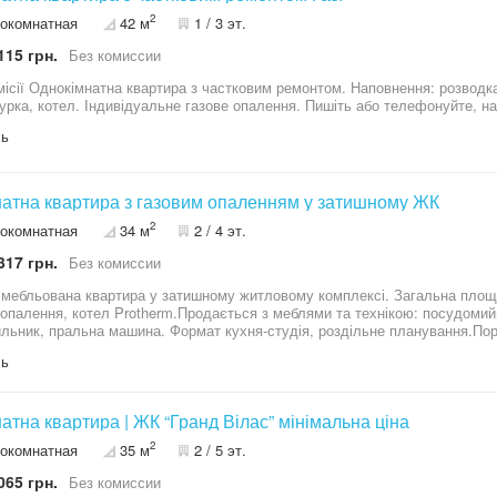
2
окомнатная
42 м
1 / 3 эт.
115 грн.
Без комиссии
 розводка опалення, радіатори, інсталяція,
штукатурка, котел. Індивідуальне газове опалення.
ль
натна квартира з газовим опаленням у затишному ЖК
2
окомнатная
34 м
2 / 4 эт.
317 грн.
Без комиссии
 мебльована квартира у затишному житловому комплексі. Загальна площа
 опалення, котел Protherm.Продається з меблями та технікою: посудомий
льник, пральна машина. Формат кухня-студія, роздільне планування.Пор
ички. Тихий, зелений район.Мінімальне оформлення — 2%. Підходить під 
ль
ограми. Без комісії для покупця!ID: 2666 Телефонуйте — домовимось п
натна квартира | ЖК “Гранд Вілас” мінімальна ціна
2
окомнатная
35 м
2 / 5 эт.
065 грн.
Без комиссии