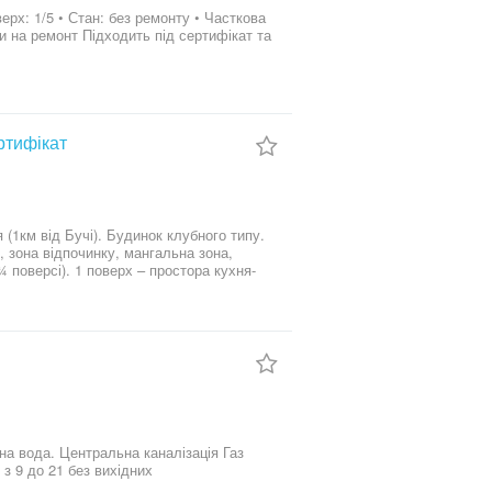
ртифікат
(1км від Бучі). Будинок клубного типу.
инку, мангальна зона,
ельних матеріалів які залишаються.
рху. Вода і канацізація - центральні.
на вода. Центральна каналізація Газ
ремонт чи під реконструкцію Телефонуйте з 9 до 21 без вихідних