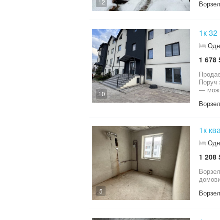
12
Ворзе
1к 32
Одн
1 678 
Продає
Поруч зупин
— можна
10
Ворзе
1к кв
Одн
1 208 
Ворзель 1кк без ремонту Опалення індивідуальне газове Площа 36,7м2 Поверх 4/5 Ц
домови
5
Ворзе