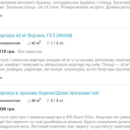
овування житлового будинку, господарських будівель і споруд. Категорія
ви. Загальна площа - 24,13 соток. Розміри вказані на фото. Ділянка розт
онній асфальтований під'їзд. На території старі будівлі під знос. Є сква
ль
1-к квартира 42 м² Ворзель ГАЗ 29000$
2
окомнатная
42 м
1 / 3 эт.
115 грн.
Без комиссии
ться 1-кімнатна квартира площею 42 м² у сучасному житловому комплекс
омфорт і можливість облаштувати квартиру під себе. Площа — 42 м² Поверх — 1/3 Індивідуальне газове
ня: розводка, радіатори, інсталяція, штукатурка, котел Квартира підгот
кі дизайнерські ідеї. Будинок у доглянутому комплексі, зручне розташува
ль
00 $ Телефонуйте — домовимось про перегляд!
вартира в зданому будинку!Держ програми так!
2
окомнатная
46 м
5 / 5 эт.
828 грн.
остора 1-кімнатна квартира в ЖК Grand Villas. Квартира без ремонту, що дає можливість створити інтер’єр
мрії без переплат за чужі дизайнерські рішення. Вдале планування доз
комплекс має закриту та доглянуту територію, дитячі майданчики, зони відпочинку та