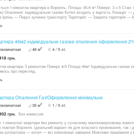
тна квартира в Ворзель. Площа: 45,6 м² Поверх: 3 з 5 Стан: без ремонту (чудовий варіант зробити все
бе) Опалення: індивідуальне газове Котел входить у вартість Локація: —
оруч зупинка транспорту Територія: — Закрита територія — Магазини прямо на території Ціна: 30 000
$ Гарний варіант як для життя, так і під інвестицію. 
ль
артира 46м2 індивідуальне газове опалення оформлення 2%
2
окомнатная
46 м
4 / 5 эт.
418 грн.
емонтом Поверх 4/5 Площа 46м² Індивідуальне газове опалення Оформлення 2% Телефонуйте,
мось про перегляд.
ль
артира Опалення Газ!Оформлення мінімальне
2
окомнатная
35 м
1 / 5 эт.
302 грн.
Без комиссии
 1-кімнатної квартири без ремонту у сучасному малоповерховому компл
о повітря Ворзеля. Ідеальний варіант як для власного проживання, так і 
л — всі комунікації заведені Можливе придбання з використанням сертифікату та постанови.