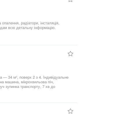
 Пишіть або телефонуйте, надам всю детальну інформацію.
 — 34 м², поверх 2 з 4. Індивідуальне
на машина, мікрохвильова піч,
уч зупинка транспорту, 7 хв до
безготівковий розрахунок, іпотеку та
ро перегляд! Марина, АН «Квартал»