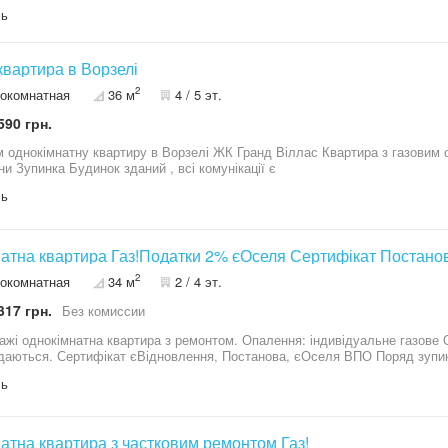
ню кількість паркомісць. Поруч розташовані супермаркети, магазини, каф
ль
ранспорту. Зручний виїзд до Києва, що робить квартиру чудовим варіантом як для власного
проживання, так і для інвестиції під орендний бізнес. Тел
 квартира в Ворзелі
2
окомнатная
36 м
4 / 5 эт.
590 грн.
ну квартиру в Ворзелі ЖК Гранд Віллас Квартира з газовим опаленням . Закрита територія . Є
магазини Зупинка Будинок зданий , всі комунікації є
ль
натна квартира Газ!Податки 2% єОселя Сертифікат Постано
2
окомнатная
34 м
2 / 4 эт.
317 грн.
Без комиссии
 однокімнатна квартира з ремонтом. Опалення: індивідуальне газове Оформлення: 2% Держ програми -
розглядаються. Сертифікат єВідно
ль
натна квартира з частковим ремонтом Газ!