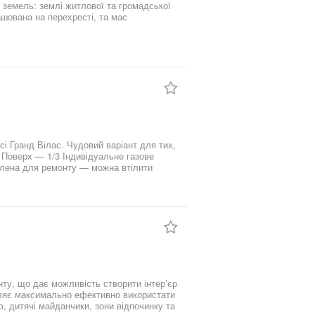
 земель: землі житлової та громадської
ашована на перехресті, та має
жина 30 метрів.
і Гранд Вілас. Чудовий варіант для тих,
овлена для ремонту — можна втілити
ння, поруч магазини та транспорт. Ціна
воляє максимально ефективно використати