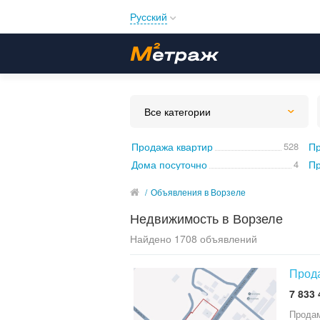
Русский
Русский
Українська
Все категории
Продажа квартир
528
Пр
Дома посуточно
4
/
Объявления в Ворзеле
Недвижимость в Ворзеле
Найдено 1708 объявлений
Прода
7 833 
Продам