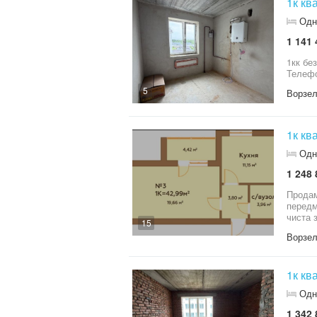
1к кв
Одн
1 141 
1кк бе
Телефо
5
Ворзе
1к кв
Одн
1 248 
Продам
передмісті. ​Характеристики: ​Площа: 43 м² ​Поверх: 4 ​Здача: 2026 рік 
чиста зо
15
питанн
Ворзе
1к кв
Одн
1 342 