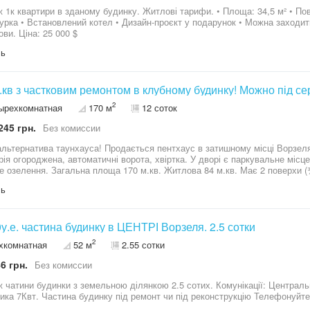
ртири в зданому будинку. Житлові тарифи. • Площа: 34,5 м² • Поверх: 1/5 • Стан: без ремонту • Часткова
 заходити на ремонт Підходить під сертифікат та
постанови. Ціна: 25 000 $
ль
.кв з частковим ремонтом в клубному будинку! Можно під се
2
ырехкомнатная
170 м
12 соток
245 грн.
Без комиссии
альтернатива таунхауса! Продається пентхаус в затишному місці Ворзеля 
ія огороджена, автоматичні ворота, хвіртка. У дворі є паркувальне місце, зона відпоч
ення. Загальна площа 170 м.кв. Житлова 84 м.кв. Має 2 поверхи (¾ поверсі). 1 поверх – простора кухня-
, два санвузола дві житлові кімнати з терасами. 2 поверх – дві житлові кімнати, тераса, санвузол, кладова.
ль
 ззовні та з середини. Зроблений частковий ремонт: розведена електрика, сантехніка,
підлога, стіни гіпсова штукатурка та гіпсокартон. Закуплені багато будів
ня: 2х контурний газовий котел, розведена тепла підлога по першому пове
ази), лічильник день-ніч. Зручний виїзд на Київ. Поряд лісова зона. До центральній частині Бучі 5
у.е. частина будинку в ЦЕНТРІ Ворзеля. 2.5 сотки
ісії для покупця! Возможна продажа по сертифікату Є Відновлення або
2
хкомнатная
52 м
2.55 сотки
постанові Звертайтесь, зустрінемось на перегляд! Надія 09******78
6 грн.
Без комиссии
 чатини будинки з земельною ділянкою 2.5 сотих. Комунікації: Централь
Електрика 7Квт. Частина будинку під 