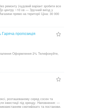
 До центру ~10 хв — Зручний виїзд у
Пишіть або телефонуйте — домовимось про перегляд
 Гаряча пропозиція
ексі, розташованому серед сосен та
для інвестиції під оренду. Наповнення: —