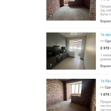
Продається 1-кімна
під се
Буча та Ірпінь — П
7
Ворзе
1к кв
Одн
2 372 
1 кімнатна квартира З р
домови
7
Ворзе
1к Кв
Одн
1 074 
Продаж
чистог
часткова штукатурка — коте