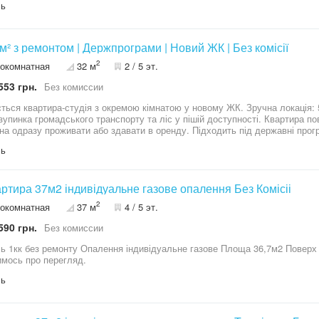
ль
 м² з ремонтом | Держпрограми | Новий ЖК | Без комісії
2
окомнатная
32 м
2 / 5 эт.
553 грн.
Без комиссии
ться квартира-студія з окремою кімнатою у новому ЖК. Зручна локація: 5
ка громадського транспорту та ліс у пішій доступності. Квартира повністю укомплектована всім необхідним
 одразу проживати або здавати в оренду. Підходить під державні програми та сертифі
найвигідніших на ринку. Телефонуйте — надам додаткову інформацію та
ль
артира 37м2 індивідуальне газове опалення Без Комісіі
2
окомнатная
37 м
4 / 5 эт.
590 грн.
Без комиссии
іна 27000$ Телефонуйте,
мось про перегляд.
ль