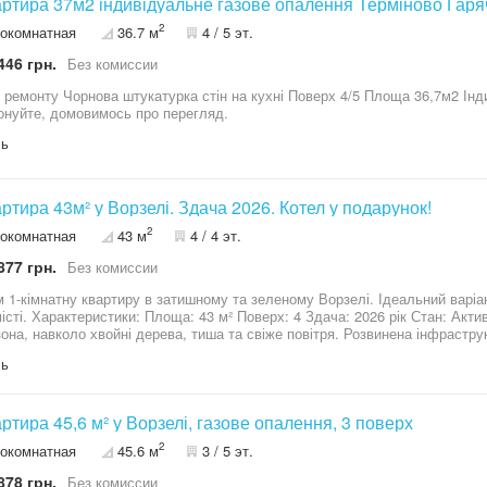
артира 37м2 індивідуальне газове опалення Терміново Гаряч
2
окомнатная
36.7 м
4 / 5 эт.
446 грн.
Без комиссии
з ремонту Чорнова штукатурка стін на кухні Поверх 4/5 Площа 36,7м2 Ін
нуйте, домовимось про перегляд.
ль
артира 43м² у Ворзелі. Здача 2026. Котел у подарунок!
2
окомнатная
43 м
4 / 4 эт.
877 грн.
Без комиссии
 1-кімнатну квартиру в затишному та зеленому Ворзелі. Ідеальний варіан
​Стан: Активне будівництво ​ ​Локація: Екологічно
на, навколо хвойні дерева, тиша та свіже повітря. Розвинена інфраструктура поруч. ​ Дзвоніть
я
ль
артира 45,6 м² у Ворзелі, газове опалення, 3 поверх
2
окомнатная
45.6 м
3 / 5 эт.
878 грн.
Без комиссии