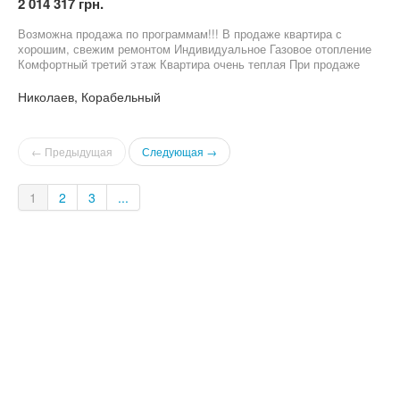
2 014 317 грн.
Возможна продажа по программам!!! В продаже квартира с
хорошим, свежим ремонтом Индивидуальное Газовое отопление
Комфортный третий этаж Квартира очень теплая При продаже
остается кухня и техника Тихий двор, спокойные соседи В
шаговой доступности вся инфраструктура района: садики,
Николаев, Корабельный
школы, магазины, аптеки, остановки общественного транспорта
Приглашаю к просмотру, звоните!
← Предыдущая
Следующая →
1
2
3
...