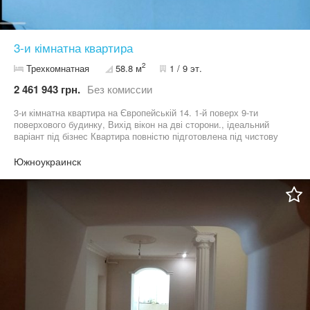
3-и кімнатна квартира
2
Трехкомнатная
58.8 м
1 / 9 эт.
2 461 943 грн.
Без комиссии
3-и кімнатна квартира на Європейській 14. 1-й поверх 9-ти
поверхового будинку, Вихід вікон на дві сторони., ідеальний
варіант під бізнес Квартира повністю підготовлена під чистову
обробку. Замінені стояки підводу води та каналізації. Проведена
нова електропроводка з виводом на щиток. Металопластикові
Южноукраинск
вікна.. Зроблена стяжка підлоги під ламінат/плитку лінолеум. Є
погреб