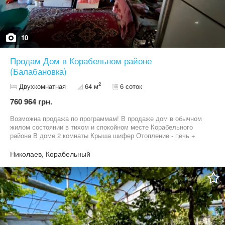
10
Продам Дом в Корабельном районе
(Балабановка)
2
Двухкомнатная
64 м
6 соток
760 964 грн.
Возможна продажа по программам! В продаже дом в обычном
жилом состоянии в тихом и спокойном месте Корабельного
района В доме 2 комнаты Крыша шифер Отопление - печь +
електро конвектор Участок 6 соток Удобства на улице Есть
фундамент под строительство еще одного небольшого домика
Николаев, Корабельный
Небольшой ухоженный огород Асфальтированная улица
Приглашаю к просмотру, звоните!