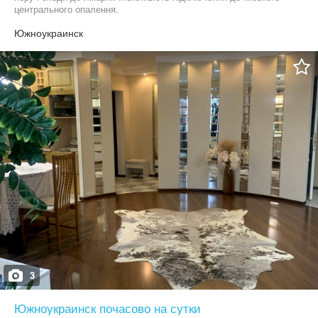
центрального опалення.
Южноукраинск
3
Южноукраинск почасово на сутки