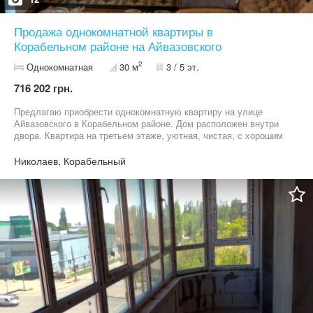
Продажа однокомнатной квартиры в
Корабельном районе на Айвазовского
2
Однокомнатная
30 м
3 / 5 эт.
716 202 грн.
Предлагаю приобрести однокомнатную квартиру на улице
Айвазовского в Корабельном районе. Дом расположен внутри
двора. Квартира на третьем этаже, уютная, чистая, с хорошим
ремонтом, была заменена проводка на медную. В квартире
остаётся вся мебель и качественная бытовая техника, в очень
Николаев, Корабельный
хорошем состоянии. Встроенная кухня, варочная панель,
вытяжка, двухкамерный холодильник, прихожая, кондиционер
AUX, два дивана, комод (дерево), телевизор Samsung 40”,
пылесос 1800W Samsung, утюг, стиральная машина, душевая
кабина, также остаётся весь кухонный инвентарь и всё, что
необходимо для комфортного проживания. Приглашаю на
просмотр, приходите, звоните!