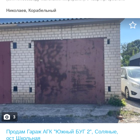
якісний дорогий капітальний ремонт, замінено проводку, всю
сантехніку, вирівняно підлогу, встановлено водяний насос. Дуже
Николаев, Корабельный
тепла. Залишаються меблі та велика побутова техніка, штори-
гардини. Запрошую до перегляду та придбання цієї чудової
квартири, телефонуйте!
3
Продам Гараж АГК "Южный БУГ 2", Соляные,
ост Школьная