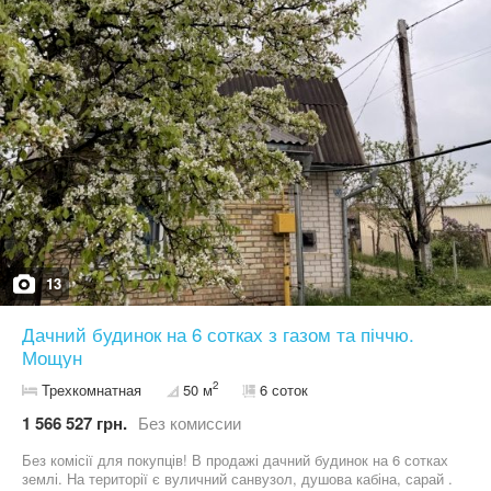
13
Дачний будинок на 6 сотках з газом та піччю.
Мощун
2
Трехкомнатная
50 м
6 соток
1 566 527 грн.
Без комиссии
Без комісії для покупців! В продажі дачний будинок на 6 сотках
землі. На території є вуличний санвузол, душова кабіна, сарай .