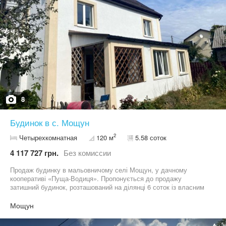
8
Будинок в с. Мощун
2
Четырехкомнатная
120 м
5.58 соток
4 117 727 грн.
Без комиссии
Продаж будинку в мальовничому селі Мощун, у дачному
кооперативі «Пуща-Водиця». Пропонується до продажу
затишний будинок, розташований на ділянці 6 соток із власним
садом. Будинок має три поверхи: два житлові поверхи(1
поверх-2 прихожі, котельня, санвузол, велика кухня-студія; 2
Мощун
поверх-3 спальні і балкон); великий мансардний поверх; гараж у
будинку- є можливість зробити вихід з будинку в гараж), гараж