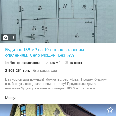
16
Будинок 186 м2 на 10 сотках з газовим
опаленням. Село Мощун. Без %%
2
Четырехкомнатная
186 м
10 соток
2 909 264 грн.
Без комиссии
Без комісії для покупців! Можна під сертифікат Продаж будинку
в с. Мощун, серед мальовничого лісу! Продається друга
половина будинку загальною площею 186,6 м² з власною
ділянкою 10 сотих. Зручний асфальтований під’їзд, спокійне й
затишне місце серед природи — ідеальний варіант для тих, хто
Мощун
цінує комфорт і тишу. Усі комунікації (вода, газ, електрика). Стан
житловий, можна одразу заїжджати. Чудове місце для
постійного проживання або заміського відпочинку. Місце
розташування: село Мощун, Київська область Площа: 186,6 м²