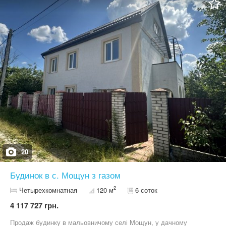
опалюється. Опалення газове також була побудована груба —
можна опалювати дровами. У 2023 році зроблено косметичний
ремонт та замінено покрівлю. Будинок теплий, доглянутий і
готовий до проживання. Площа будинку 120м2 без останнього
мансардного поверху. Місце тихе, спокійне, навколо природа,
ліс, доброзичливі сусіди. Ідеальний варіант для тих, хто цінує
комфорт, затишок і життя серед мальовничої природи — всього
за кілька хвилин від міста. Мощун, кооператив «Пуща-Водиця».
Для деталей — телефонуйте 09*********41 Євгенія.
20
Будинок в с. Мощун з газом
2
Четырехкомнатная
120 м
6 соток
4 117 727 грн.
Продаж будинку в мальовничому селі Мощун, у дачному