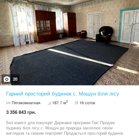
Детальна інформація по телефону
20
Гарний просторий будинок с. Мощун біля лісу
2
Пятикомнатная
187.7 м
16 соток
3 356 843 грн.
Без комісії для покупців! Державні програми-Так! Продаж
будинку біля лісу с. Мощун де природа захоплює своїм
виглядом та свіжим повітрям! Продається просторий будинок
площею 187,7 м² на ділянці 16 соток під забудову у