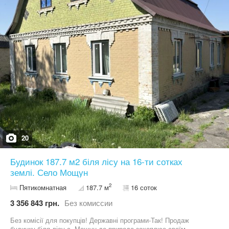
Ділянка: 10 сотих (призначення-під будівництво і обслуговування
житлового будинку). Торг Оформлення документів 2%
будинок,1% земельної ділянки. Запрошую на перегляд.
Детальна інформація по телефону
20
Будинок 187.7 м2 біля лісу на 16-ти сотках
землі. Село Мощун
2
Пятикомнатная
187.7 м
16 соток
3 356 843 грн.
Без комиссии
Без комісії для покупців! Державні програми-Так! Продаж
будинку біля лісу с. Мощун де природа захоплює своїм