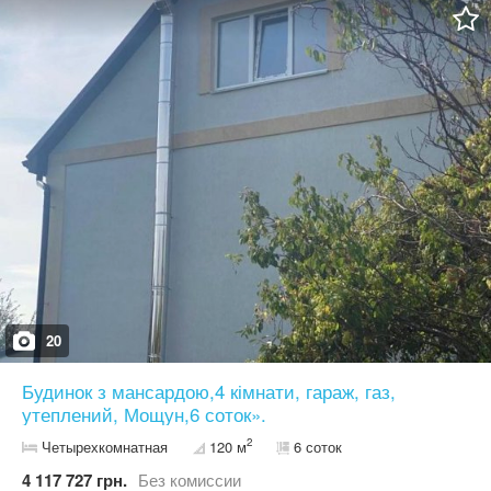
туалет Є залишки лазні (стіни збережені після пожежі) Тиха,
зелена локація — ідеально для відпочинку або дачного життя.
Телефонуйте для деталей та перегляду!
20
Будинок з мансардою,4 кімнати, гараж, газ,
утеплений, Мощун,6 соток».
2
Четырехкомнатная
120 м
6 соток
4 117 727 грн.
Без комиссии