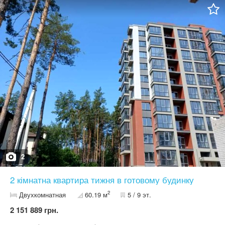
система з відеоспостереженням, відкатні електроворота,
автономна каналізація, що не вимагає викачування,
централізоване водопостачання. В будинку також є: газовий
котел Vaillant, електрокотел, бойлер на 150 літрів, стабілізатор
напруги, двотарифний електролічильник, кондиціонери, підігрів
підлоги.Технологічно будинок може опалюватись, як дві
незалежні частини. Зручний заїзд з паркуванням двох машин, є
підсобне приміщення з погребом, затишний дворик і плодові
дерева. Поруч озеро, паркова зона відпочинку, зупинка
громадського транспорту; 17 трамвай до ст. Оболонь, 12
трамвай до ст.м.Контрактова площа, магазини. ціна 175000 у.о.
можливий торг | Ексклюзивний договір
2
2 кімнатна квартира тижня в готовому будинку
2
Двухкомнатная
60.19 м
5 / 9 эт.
2 151 889 грн.