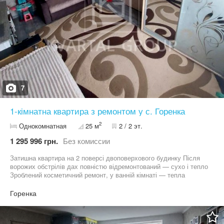
7
1-кімнатна квартира з ремонтом у с. Горенка
2
Однокомнатная
25 м
2 / 2 эт.
1 295 996 грн.
Без комиссии
Затишна квартира на 2 поверсі двоповерхового будинку Після
ворожих обстрілів дах повністю відремонтований — сухо і тепло
Зроблений косметичний ремонт, у ванній кімнаті — тепла
підлогаБудинок цегляний, квартира економна в утриманні
Опалення індивідуальне газове, гаряча вода — бойлерЗручна
Горенка
локація — гарна транспортна розв’язка, поруч дитячий садок і
магазин «Фора» Підійде як для життя, так і як готовий варіант
під орендуЦіна: 29000$ Без комісії для покупця!ID: 2057