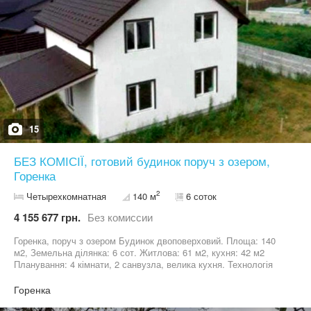
варіант як для життя, так і для інвестиції
15
БЕЗ КОМІСІЇ, готовий будинок поруч з озером,
Горенка
2
Четырехкомнатная
140 м
6 соток
4 155 677 грн.
Без комиссии
Горенка, поруч з озером Будинок двоповерховий. Площа: 140
м2, Земельна ділянка: 6 сот. Житлова: 61 м2, кухня: 42 м2
Планування: 4 кімнати, 2 санвузла, велика кухня. Технологія
будівництва газоблок Комунікації: Світло підведено, але не
оформлено( стоїть нова підстанція), опалення електричне,
Горенка
каналізація - септик великий перелевний, 3 кільця по 2 м3, вода