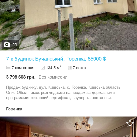
11
7-к будинок Бучанський, Горенка, 85000 $
2
7 комнатная
134.5 м
7 соток
3 798 608 грн.
Без комиссии
Продаж будинку, вул. Київська, с. Горенка, Київська область
Опис Обєкт також розглядаємо на продаж за державними
програмами: житловий сертифікат, ваучер та постанови.
Будинок розташований за адресою: вул. Київська, с. Горенка,
Київська область. Цегляний будинок загальною площею 134
Горенка
кв.м, розміщений на земельній ділянці 7 соток. Будинок
утеплений та підключений до газопостачання. Планування:
будинок складається з двох окремих частин, кожна має власний
вхід. Передбачено 4 кімнати, 2 окремі кухні, 2 санвузли. Висота
стелі 3 метри. У будинку наявні: газове опалення; два газові