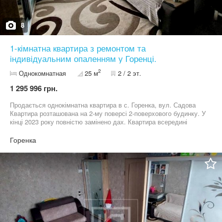
8
1-кімнатна квартира з ремонтом та
індивідуальним опаленням у Горенці.
2
Однокомнатная
25 м
2 / 2 эт.
1 295 996 грн.
Продається однокімнатна квартира в с. Горенка, вул. Садова
Квартира розташована на 2-му поверсі 2-поверхового будинку. У
кінці 2023 року повністю замінено дах. Квартира всередині
будинку, дуже тепла та затишна, з індивідуальним опаленням.
Встановлені всі лічильники, повністю замінена сантехніка,
Горенка
зроблений якісний ремонт ванної кімнати, є тепла підлога. Поруч
знаходяться дитячий садок, школа, магазини, «Фора», зупинка
громадського транспорту. Зручна транспортна розв’язка до
Києва. Телефонуйте для детальної інформації та перегляду.