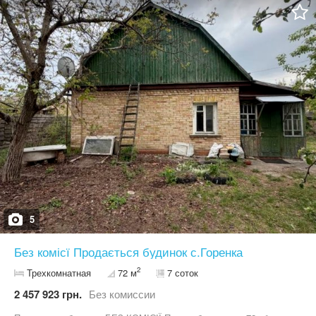
- скважина 40 м Дах металочерепиця, утеплений мінватою.
Оформлення на першого власника Ключі на руках, набирай!
5
Без комісї Продається будинок с.Горенка
2
Трехкомнатная
72 м
7 соток
2 457 923 грн.
Без комиссии