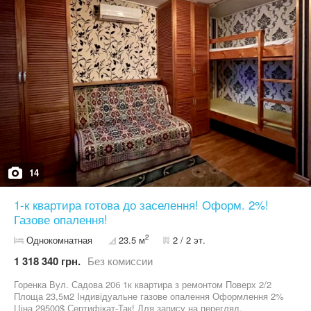
лічильники; електролічильник; дві свердловини; септик із
переливом. Одна частина будинку повністю укомплектована
меблями та побутовою технікою й готова до проживання. Друга
частина потребує косметичного ремонту. На території
розташовані: окремий гараж; господарське приміщення;
доглянута земельна ділянка, придатна для саду або городини.
Будинок знаходиться в районі з необхідною інфраструктурою. У
пішій доступності розташовані магазин Фора, кінцева зупинка
трамвая (14-та лінія) у Пущі-Водиці, зручний виїзд у напрямку
Києва. Документи готові до укладення угоди. Перегляд
можливий за попередньою домовленістю. Будинок підійде для
великої родини, спільного проживання двох поколінь або як
обєкт для орендного бізнесу. Телефонуйте, щоб отримати
додаткову інформацію та домовитися про перегляд. будинок,
стіни: силікатна цегла; житлових повірхів: 1; ділянка: 7 сот.
14
1-к квартира готова до заселення! Оформ. 2%!
Газове опалення!
2
Однокомнатная
23.5 м
2 / 2 эт.
1 318 340 грн.
Без комиссии
Горенка Вул. Садова 20б 1к квартира з ремонтом Поверх 2/2
Площа 23,5м2 Індивідуальне газове опалення Оформлення 2%
Ціна 29500$ Сертифікат-Так! Для запису на перегляд,