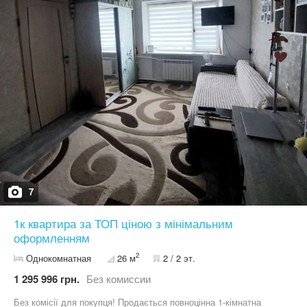
Телефонуйте — домовимось про перегляд! Марина, АН
«Квартал»
7
1к квартира за ТОП ціною з мінімальним
оформленням
2
Однокомнатная
26 м
2 / 2 эт.
1 295 996 грн.
Без комиссии
Без комісії для покупця! Продається повноцінна 1-кімнатна