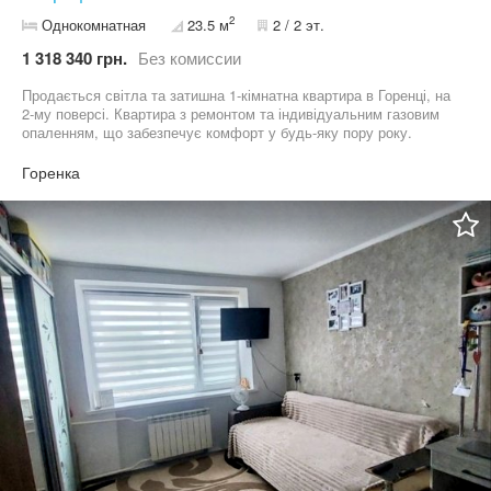
2
Однокомнатная
23.5 м
2 / 2 эт.
1 318 340 грн.
Без комиссии
Продається світла та затишна 1-кімнатна квартира в Горенці, на
2-му поверсі. Квартира з ремонтом та індивідуальним газовим
опаленням, що забезпечує комфорт у будь-яку пору року.
Можливе оформлення за сертифікатом. Ідеальний варіант для
життя або інвестиції! Пишіть або телефонуйте!
Горенка