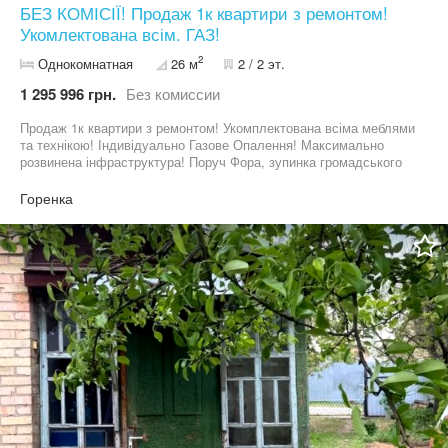
БЕЗ КОМІСІЇ! Продаж 1к квартири з ремонтом!
Укомлектована всім. ГАЗ!
2
Однокомнатная
26 м
2 / 2 эт.
1 295 996 грн.
Без комиссии
Продаж 1к квартири з ремонтом! Укомплектована всіма меблями
та технікою! Індивідуально Газове Опалення! Максимально
розвинена інфраструктура! Поруч Фора, зупинка громадського
транспорту. Можливий продаж під сертифікат! Мінімальне
оформлення! Лише 2%
Горенка