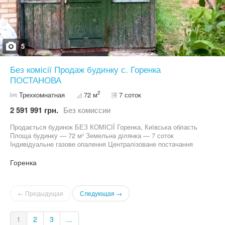
5
Без комісії Продаж будинку с. Горенка
ПОСТАНОВА
2
Трехкомнатная
72 м
7 соток
2 591 991 грн.
Без комиссии
Продається будинок БЕЗ КОМІСІЇ Горенка, Київська область
Площа будинку — 72 м² Земельна ділянка — 7 соток
Індивідуальне газове опалення Централізоване постачання
холодної води Встановлений бойлер Нові лічильники на газ та
електроенергію На території ділянки є: * погріб * літня кухня *
Горенка
господарські приміщення У будинку є кухня та санвузол.
Будинок у житловому стані. Зручний та швидкий виїзд на
Гостомельське шосе. Розглядається продаж за програмою
← Предыдущая
Следующая →
«єВідновлення». Можливий готівковий та безготівковий
розрахунок. Підходить під житловий сертифікат / ваучер.
Телефонуйте для детальної інформації та перегляду.
1
2
3
...