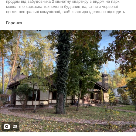
продам від забудовника 2 кімнатну квартиру з видом на парк.
монолітно-каркасна технологія будівництва, стіни з червоної
цегли. центральні комунікації, газ!! квартира ідеально підходить
для сім’ї: велика кухня, окремі кімнати, сучасне планування.
Розтермінування до 24 місяців — 800$/м² без % для покупця без
Горенка
комісії. телефонуйте в зручний для вас час!
20