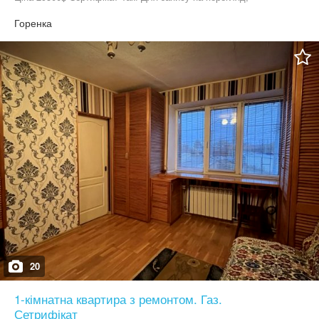
телефонуйте!
Горенка
20
1-кімнатна квартира з ремонтом. Газ.
Сетрифікат