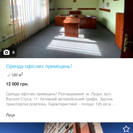
Олександр 067 33 20 911 (viber/telegram/whatsapp)
6
Оренда офісних приміщень!
2
120 м
12 000 грн.
Оренда офісних приміщень! Розташування: м. Луцьк, вул.
Василя Стуса, 11. Активний автомобільний трафік. Зручна
транспортна розв'язка. Характеристики: - площа: 120 кв.м., -
кабінетне планування, - 2-ий поверх, - цілодобовий доступ до
приміщення, - окремий вхід, - можливість розміщення рекламної
Луцк
вивіски на фасаді, - парковка на 3-5 місць. Комунікації: -
електроенергія: лічильник, - кондиціонери, - є твердопаливний
котел, - водопостачання: холодна-гаряча, (лічильник) - природня