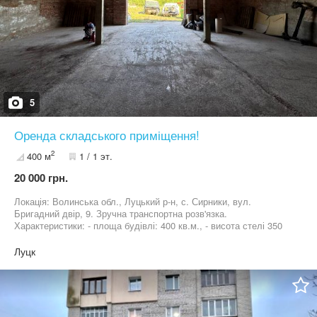
5
Оренда складського приміщення!
2
400 м
1 / 1 эт.
20 000 грн.
Локація: Волинська обл., Луцький р-н, с. Сирники, вул.
Бригадний двір, 9. Зручна транспортна розв'язка.
Характеристики: - площа будівлі: 400 кв.м., - висота стелі 350
м., - бетонна підлога, високі ворота - 2,85 м, - цілодобовий
доступ до приміщення, - окремий вхід, - парковка на 3-5 місць, -
Луцк
може розвернутись TIR. Комунікації: е/ен (лічильник). Вартість
оренди: 50 грн/кв.м. + КП (без комісії) Менеджер даного об'єкту -
Іванна Абрамович 0503413382, 0676724856