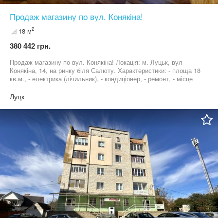
Продаж магазину по вул. Конякіна!
2
18 м
380 442 грн.
Продаж магазину по вул. Конякіна! Локація: м. Луцьк, вул
Конякіна, 14, на ринку біля Салюту. Характеристики: - площа 18
кв.м., - електрика (лічильник), - кондиціонер, - ремонт, - місце
для реклами, - активний трафік, - 2 лінія від дороги Ідеальне
місце для торгівлі кондитеркою, м'ясними, хлібними та
Луцк
молочними продуктами, спеціями та алкогольною групою
товарів, тощо. Вартість - 8 500$ Без комісії для покупця!
Контактна особа - Іванна Абрамович 0503413382, 0676724856