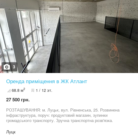
об'єкту Ольга Синиця 095 805 1772
3
Оренда приміщення в ЖК Атлант
2
68.8 м
1 / 12 эт.
27 500 грн.
РОЗТАШУВАННЯ: м. Луцьк, вул. Рівненська, 25. Розвинена
інфраструктура, поруч: продуктовий магазин, зупинки
громадського транспорту. Зручна транспортна розв'язка.
ХАРАКТЕРИСТИКИ: - площа: 68.8м2 - відкрите планування - 1-
ий поверх - цілодобовий доступ до приміщення - окремий вхід -
Луцк
базовий ремонт - свій санвузол - парковка на 6-10 місць - великі