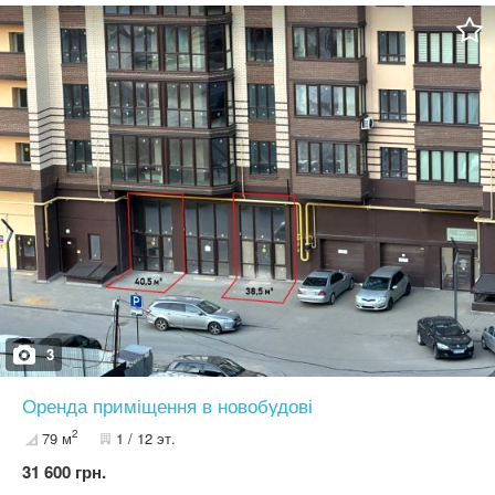
вітрини КОМУНІКАЦІЇ: - електроенергія: лічильник - е-потужність
10кВт - автономне електричне опаленння - водопостачання:
холодна, (лічильник, каналізація) - природня вентиляція -
кондиціонер
3
Оренда приміщення в новобудові
2
79 м
1 / 12 эт.
31 600 грн.