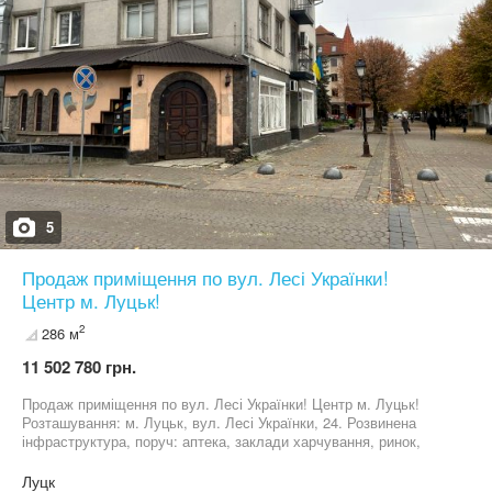
5
Продаж приміщення по вул. Лесі Українки!
Центр м. Луцьк!
2
286 м
11 502 780 грн.
Продаж приміщення по вул. Лесі Українки! Центр м. Луцьк!
Розташування: м. Луцьк, вул. Лесі Українки, 24. Розвинена
інфраструктура, поруч: аптека, заклади харчування, ринок,
магазин побутової хімії, продуктовий магазин, банк. Активний
автомобільний, пішохідний трафік. Зручна транспортна
Луцк