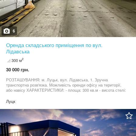
6
Оренда складського приміщення по вул.
Лідавська
2
300 м
30 000 грн.
РОЗТАШУВАННЯ: м. Луцьк, вул. Лідавська, 1. Зручна
транспортна розв'язка. Можливість оренди офісу на території,
або навісу ХАРАКТЕРИСТИКИ: - площа: 300 кв.м - висота стелі:
280см. - цілодобовий доступ до приміщення - санвузол -
парковка - може розвернутись TIR - навантажувач на території -
Луцк
паркан Вартість оренди - 100 грн за м.кв. Ольга Синиця 095 805
1772