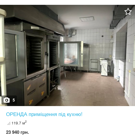
розв'язка. Фасадне приміщення. Характеристики: - площа: 286,6
кв.м. - комбіноване планування - підвальний поверх, - висота
стелі: 280см. - цілодобовий доступ до приміщення, - окремий,
фасадний вхід, - санвузол, - можливість розміщення рекламної
вивіски на фасаді, - зроблена гідроізоляція, відмостка.
Комунікації: - електроенергія: лічильник, - е-потужність 30кВт, -
централізоване опаленння, встановлений лічильник, -
водопостачання, - вентиляція. У самому серці міста - місце для
Вашого успіху! Локація, яку бачать всі! Вартість продажу - 257
000$. Менеджер об'єкту Іванна Абрамович 050 341 33 82
5
ОРЕНДА приміщення під кухню!
2
119.7 м
23 940 грн.