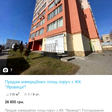
вентиляція, - інтернет. Вартість оренди - 12000 грн/міс (без
комісії для орендаря!) Менеджер об'єкту: Абрамович Іванна
(050) 341 33 82
7
Продаж комерційних площ поруч з ЖК
"Яровиця"!
2
115 м
1 / 9 эт.
26 855 грн.
Продаж комерційних площ поруч з ЖК "Яровиця"! Розташування: