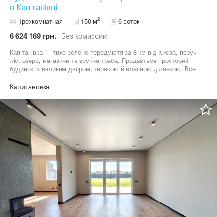
в Капітанівці
2
Трехкомнатная
150 м
6 соток
6 624 169 грн.
Без комиссии
Капітанівка — тихе зелене передмістя за 8 км від Києва, поруч
ліс, озеро, магазини та зручна траса. Продається просторий
будинок із великим двором, терасою й власною ділянкою. Все
створено для сімейного життя. Площа: 150 м² Тераса: 40 м²
Ділянка: 6 соток Кількість кімнат: 3 (2 дитячі та майстер-
Капитановка
спальня) Планування: кухня-вітальня з панорамними вікнами, 2
санвузли, гардероб, пральня, котельня, підвал Комунікації: 20
кВт (3 фази), свердловина 80 м, септик 10 м³, газ поруч
Переваги: автоматичні ворота, гарний ландшафт, теплий фасад,
вікна REHAU, майстер-спальня зі своїм санвузлом У подарунок
— дизайн-проєкт. Можна замовити ремонт під ключ. Ціна
договірна. Телефонуйте, покажу в зручний час.