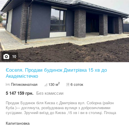
під ключ. Телефонуйте, надам всю необхідну інформацію та
влаштую перегляд!
10
Єоселя. Продам будинок Дмитрівка 15 хв до
Академістечко
2
Пятикомнатная
130 м
6 соток
5 147 159 грн.
Без комиссии
Продаж Будинок біля Києва с.Дмитрівка вул. Соборна (район
Куба )— доглянута, розбудована вулиця з доброзичливими
сусідами. Зручний виїзд до Києва ,15 хв і ви в столиці. Площа
будинку: 130 м² Ділянка: 6 соток Комунікації: •каналізація-септик
•е/е -16кВт •вода-свердловина •газ по вулиці(є проєкт ) ⸻
Капитановка
Планування: • 3 спальні • Простора кухня-вітальня • 2 санвузли