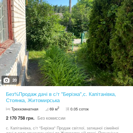
(всередині ангару) санітарні кімнати, душова. Є подача води та
каналізація. Прямий підʼїзд та заїзд фур в сам склад Електрика
розведена (трансформатор на 400 кВт) + освітлення.
Цілодобова охорона теритррії. Територіально Гореничі 1800 м.
від Житомирської траси, пром зона, гарний підʼїзд, та велика
територія Усі дороги на території зроблені з подвійним
армуванням бетоном. Для оренди пропонується два однакових
ангари. На території один ангар використовується власником,
для власних потреб. Рік закінчення будівництва 01/2025 Код
A13164
20
Без%Продаж дачі в с/т "Берізка",с. Капітанівка,
Стоянка, Житомирська
2
Трехкомнатная
69 м
0.05 соток
2 170 758 грн.
Без комиссии
с. Капітанівка, с/т "Берізка" Продаж світлої, затишної сімейної
дачі в мальовничому місці по Житомирській трасі. Повноцінна