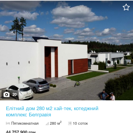
для участі в аукціоні, та умови за посиланням -
auction.org.ua/a/NLE001-UA-2026_0205-62132 Період подання
пропозицій до 05.03.2026 / 20:00 Період аукціону (з) 06.03.2026 /
11:20 Супровід та консультації за телефонами, вказаними на
сайті auction.org.ua Маємо ще більше пропозицій для Вас на
auction.org.ua
20
Елітний дом 280 м2 хай-тек, котеджний
комплекс Белгравія
2
Пятикомнатная
280 м
10 соток
44 757 900 грн.