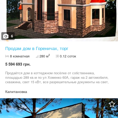
зони відпочинку, басейну або барбекю Локація: Будинок
розташований у тихому та зеленому місці поруч із лісом та
озером. Водночас у декількох хвилинах їзди знаходяться:
Мегамаркет Сільпо АТБ McDonald's інші об'єкти необхідної
інфраструктури Додаткові переваги: Дизайн-проєкт інтер'єру в
подарунок Можливість виконання ремонту під ключ
Обґрунтований торг для реального покупця Цей будинок
створений для тих, хто хоче жити в оточенні природи, не
6
відмовляючись від комфорту сучасного життя та близькості до
столиці.
Продам дом в Гореничах, торг
2
8 комнатная
280 м
0.12 соток
5 594 693 грн.
Продаётся дом в коттеджном посёлке от собственника,
площадью 289 кв.м по ул Хоменко 60А, гараж на 2 автомобиля,
скважина, свет 15 кВт, все разрешительные документы на свет,
скважину и строительство в наличии , дом без отделки.
Капитановка