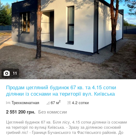
11
Продам цегляний будинок 67 кв. та 4.15 сотки
ділянки із соснами на території вул. Київська
2
Трехкомнатная
67 м
4.2 сотки
2 551 200 грн.
Без комиссии
Цегляний будинок 67 кв. Біля лісу, 4.15 сотки ділянки із соснами
на території по вулиці Київська. - Зразу за ділянкою сосновий
грибний ліс! - Границя Бучанського та Фастівського районів. До