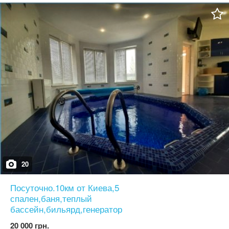
• Гардеробна кімната • Технічна кімната • Велика крита тераса —
ідеальне місце для ранкової кави чи вечері з родиною •
Експлуатований дах із окремим виходом — додатковий простір
для відпочинку або лаунж-зони ⸻ Будинок збудований із
дотриманням усіх технологій: міцний фундамент, якісні
матеріали, продумане планування. Будували для себе. Будинок
готовий до ремонту Можна замовити ремонт під ключ 115000$
Пропозиція без комісії Є-Оселя-так
20
Посуточно.10км от Киева,5
спален,баня,теплый
бассейн,бильярд,генератор
20 000 грн.