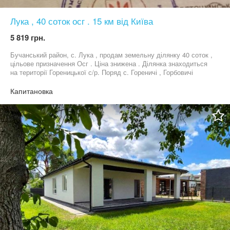
Лука , 40 соток осг . 15 км від Київа
5 819 грн.
Бучанський район, с. Лука , продам земельну ділянку 40 соток ,
цільове призначення Осг . Ціна знижена . Ділянка знаходиться
на території Гореницької с/р. Поряд с. Гореничі , Горбовичі
Петрушки , Є великий вибір ділянок у цьому районі . Ціна за
сотку вказана !
Капитановка