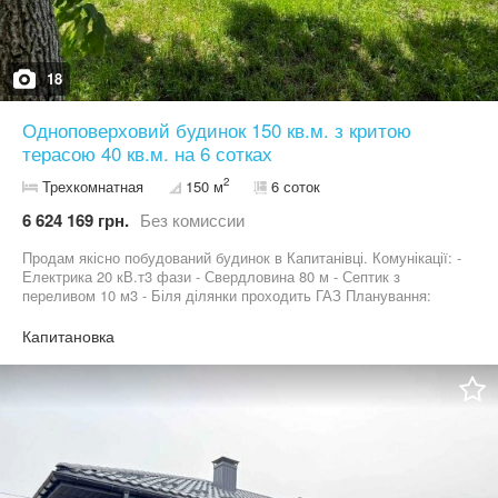
18
Одноповерховий будинок 150 кв.м. з критою
терасою 40 кв.м. на 6 сотках
2
Трехкомнатная
150 м
6 соток
6 624 169 грн.
Без комиссии
Продам якісно побудований будинок в Капитанівці. Комунікації: -
Електрика 20 кВ.т3 фази - Свердловина 80 м - Септик з
переливом 10 м3 - Біля ділянки проходить ГАЗ Планування:
Кухня вітальня з виходом на терасу та великими панорамними
вікнами, розсувними алюмінієвими дверима. Дві дитячі кімнати
Капитановка
Майстер спальня зі своїм санвузлом Гардероб Окремий
санвузол Прачечна - котельня Велика простора тераса Також є
погреб - сховище Знаходиться в мальовничому тихому місці в 8
км до міста Київ, закрита територія. Двір огороджений парканом
+ автоматичні розсувні ворота. Висаджені туї та посіяний газон .
Поруч розвинута інфраструктура ( Мегамаркет, АТБ, Сільпо,
МакДональдз) Озеро, ліс . Дизайн проект інтерʼєру в подарунок !
Торг обгрунтований! Можливість виконання ремонту в середині