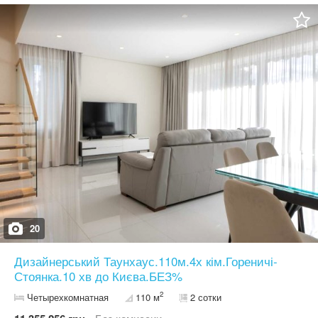
вбудованою ПММ, духовою шафою, мікрохвильовкою і
холодильником side by side. На першому поверсі: велика кухня-
вітальня, гостьова кімната, котельня, санвузол, прихожа На
другому: 3 спальні з гардеробними і санвузол По всьому
будинку змонтована тепла підлога. Опалення від електрокотла.
Котеджне містечко розташоване поруч з лісом і озером. Також
поруч школа, дитячий садок, Мегамаркет, продуктові магазини і
все необхідне для комфортного проживання. Зручний виїзд на
Житомирську трасу. Чудовий варіант для заміського
проживання і всього лише в 15-ти хвилинах від столиці!
20
Дизайнерський Таунхаус.110м.4х кім.Гореничі-
Стоянка.10 хв до Києва.БЕЗ%
2
Четырехкомнатная
110 м
2 сотки