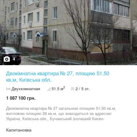
4
Двокімнатна квартира № 27, площею 51,50
кв.м, Київська обл.
2
Двухкомнатная
51.5 м
2 / 5 эт.
1 087 100 грн.
Двокімнатна квартира № 27 загальною площею 51,50 кв.м,
житловою площею 29 кв.м, що знаходиться за адресою:
Україна, Київська обл., Бучанський (колишній Києво-
Святошинський) р-н, с. Капітанівка, вул. Соснова, буд. 2. Майно,
вказане в цьому оголошенні, виставлено на продаж на умовах
Капитановка
участі в електронному аукціоні Прозорро.Продажі Реєстрація