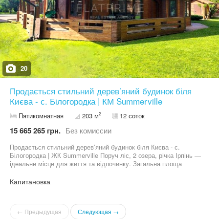
20
Продається стильний дерев’яний будинок біля
Києва - с. Білогородка | КМ Summerville
2
Пятикомнатная
203 м
12 соток
15 665 265 грн.
Без комиссии
Продається стильний дерев’яний будинок біля Києва - с.
Білогородка | ЖК Summerville Поруч ліс, 2 озера, річка Ірпінь —
ідеальне місце для життя та відпочинку. Загальна площа
будинку: 203 м² Житлова площа: 102 м² Кухня-вітальня: 28 м²
Ділянка: 12 соток Будинок побудований із карпатської смереки
Капитановка
— екологічний, дуже теплий, затишний та продуманий до
дрібниць. Розташований у заповідній зоні з неймовірно чистим
повітрям, де можна по-справжньому відпочити,
← Предыдущая
Следующая →
перезавантажитись та насолоджуватись гармонією природи.