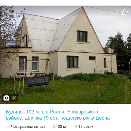
можливістю збільшення, газ вулицею, асфальтований під'їзд,
закрита територія. Неподалік забудовані сусіди, поруч р.Десна,
пляж, спуск на воду лодок, катерів. До центру столиці 33 км, до
ЖМ Троещина 19 км, 20 хв авто. Власник фіз. особа. Без комісії
агента. 12300уе Реальному покупцю торг. Координати для
розрахунку відстані 50******** 30.718574 Можливий продаж
сусідніх ділянок
20
Будинок 102 м. в с.Рожни, Броварського
району, ділянка 19 сот. недалеко річка Десна
2
Четырехкомнатная
102 м
19 соток