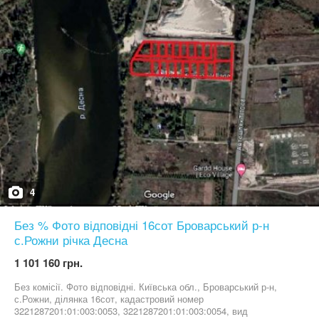
з п'ятикамерного профілю і двокамерним склопакетом з
енергозберігаючою технологією, фурнітурою. • Опалення
індивідуальне електро або газове (є можливість підключення). •
На в’їзді до містечка розміщено комерційне приміщення площею
700 кв.м для продажу та оренди, в яких буде розташований
супермаркет, аптека, кав’ярня, салон краси та інші об’єкти
сучасної інфраструктури! 230 000$ Без комісійних для покупця!
По запиту надішлю відеоогляд.
4
Без % Фото відповідні 16сот Броварський р-н
с.Рожни річка Десна
1 101 160 грн.
Без комісії. Фото відповідні. Київська обл., Броварський р-н,
с.Рожни, ділянка 16сот, кадастровий номер
3221287201:01:003:0053, 3221287201:01:003:0054, вид