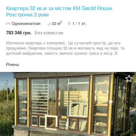
Квартира 32 кв.м за містом КМ Gardd House.
Розстрочка 2 роки
2
Однокомнатная
32 м
1 / 1 эт.
783 346 грн.
Без комиссии
Маленька квартира ≠ компроміс. Це сучасний простір, де все
продумано. Квартири площею 32 кв.м матимуть вид на парк, та
дитячий майданчик, замість звичної шумної траси в місці. В
містечку є все необхідне для щасливого життя за містом: - еко-
став для купання - р.Десна в 300 м від будинку - комерційні
Рожны
приміщення - парковка для Вас та гостей - закрита територія, що
охороняється Вартість від 17500 дол при розтермінуванні на 18
місяці. Внесок від 30%. При 100% оплаті знижка 3%. Записуйся
на перегляд — квартири вже доступні.