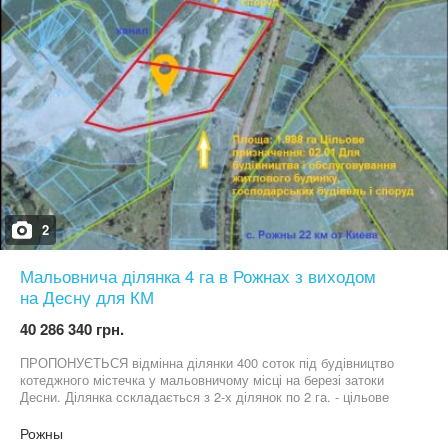
2
Мальовнича ділянка 4 га в Рожнах з виходом
на Десну для КМ
40 286 340 грн.
ПРОПОНУЄТЬСЯ відмінна ділянки 400 соток під будівництво
котеджного містечка у мальовничому місці на березі затоки
Десни. Ділянка сскладається з 2-х ділянок по 2 га. - цільове
призначення - «Для будівництва та обслуговування житлового
будинку» - Адреса: Київська обл. Броварський р-н, с. Рожни, -
Рожны
Ділянка зі своєю береговою лінією. Також всередениі ділянки є