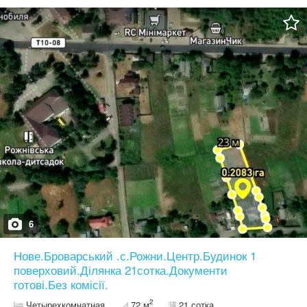
штучне озеро, яке можна гарно вписати в ланшафт. - з ділянки
відкривається мальовничий краєвид на безкрайні поля та ліси. -
зліва база відпочинку з рестораном, спорт майданчиками "
Авантюрист". -зправа КМ Prydesennya Eco Village.
-асфальтована дорога веде прямо до ділянки, по трассі до
Києва 22 км, 20 хв. Без комісії для покупця!
6
Нове.Броварський .с.Рожни.Центр.Будинок 1
поверховий.Ділянка 21сотка.Документи
готові.Без комісії.
2
Четырехкомнатная
72 м
21 сотка