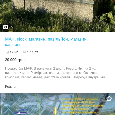
5
МАФ, кіоск, магазин, павільйон, магазин,
кав'ярня
2
17 м
1 / 1 эт.
20 000 грн.
Продаю б/в МАФ. В наявності 2 шт. 1. Розмір: 4м. на 2 м.,
висота 3,5 м. 2. Розмір: 3м. на 3 м., висота 3,5 м. Обшивка
композит, каркас метал, дах м'яка кровля. Потребує внутрішній
ремонт. Вартість 1 шт. 20
Рожны