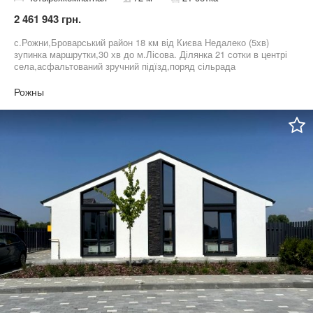
2 461 943 грн.
с.Рожни,Броварський район 18 км від Києва Недалеко (5хв)
зупинка маршрутки,30 хв до м.Лісова. Ділянка 21 сотки в центрі
села,асфальтований зручний підїзд,поряд сільрада
магазини,школа,садочок,нова пошта,аптека,лікарня. *Будинок
одноповерховий цегляний,площа 72м2 (4 кімнати +2 літні
Рожны
кімнати).Сарай.Електрика,газ заведено.Пічне опалення.,власна
свердловина.