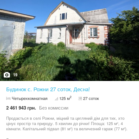
19
Будинок с. Рожни 27 соток, Десна!
2
Четырехкомнатная
125 м
27 соток
2 461 943 грн.
Без комиссии
Продається в селі Рожни, міцний та цегляний дім для тих, хто
цінує простір та природу. 5 хвилин до річки! Площа: 125 м², 4
кімнати. Капітальний підвал (81 м²) та величезний гараж (77 м²).
Ділянка: 27 соток Септик, електрика.душова кабина