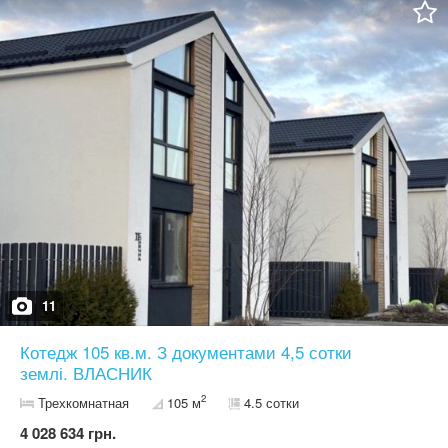
_Зовнішні стіни: газоблок 300мм, утеплення пінополістеролом
100мм. -Підлога:бетонна. -Дах: металочерепиця, утеплення
базальтовою ватою 200мм. -Вікна: металопластикові,
п'ятикамерний профіль, двокамерний склопакет, віконна
фурнітура. -Двері: металеві вхідні двері з мдф накладкою.
-Підвід електромережі до будинку 8кВт (алюмінієвий дріт з
перетином 5х10, Трохфазний автомат на 16 ампер.
-Водопостачання:централізоване автономне (свердловина
глибиною 70м)
11
Котедж 105 кв.м. З документами 4,5 сотки
землі. ВЛАСНИК
2
Трехкомнатная
105 м
4.5 сотки
4 028 634 грн.