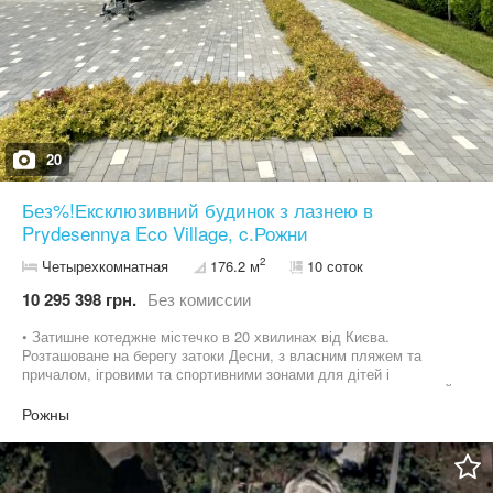
20
Без%!Ексклюзивний будинок з лазнею в
Prydesennya Eco Village, c.Рожни
2
Четырехкомнатная
176.2 м
10 соток
10 295 398 грн.
Без комиссии
• Затишне котеджне містечко в 20 хвилинах від Києва.
Розташоване на берегу затоки Десни, з власним пляжем та
причалом, ігровими та спортивними зонами для дітей і
дорослих, закрита територія і цілодобова охорона. • ЦЕГЛЯНИЙ
будинок з утепленням 150 мм! Централізоване водопостачання і
Рожны
каналізація. • Ділянка 10 соток, будинок 176 м кв + тераса 16,5 м
кв., гараж на два авто, баня 37 м кв • Простора кухня-вітальня з
виходом на терасу, три окремі кімнати,два санвузла. • будинок
підготовлено під чистове оздоблення. • Металопластикові вікна