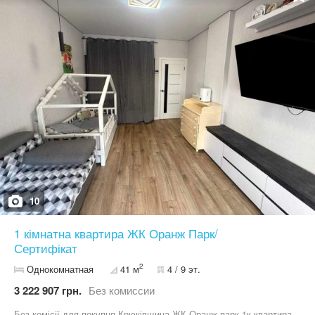
кухні) * Повністю укомплектована меблями та технікою * Тепла
підлога: санвузол, кухня, лоджія * Санвузол з душовою кабіною
* Утеплена та засклена лоджія Про будинок та ЖК: * Будинок
2021 року * Закрита територія * Охорона та контроль доступу *
Доглянута прибудинкова територія Документи: * У власності
більше 3 років * Можливий продаж за державними програмами
Локація: Крюківщина — зручний виїзд до Києва, поруч магазини,
транспорт, вся необхідна інфраструктура. Пишіть або
телефонуйте, щоб дізнатись деталі та домовитись про
перегляд. Ліна 09******58
10
1 кімнатна квартира ЖК Оранж Парк/
Сертифікат
2
Однокомнатная
41 м
4 / 9 эт.
3 222 907 грн.
Без комиссии
Без комісії для покупця Крюківщина ЖК Оранж парк 1к квартира