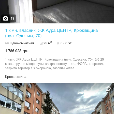
Працюємо без вихідних, 7 днів на тиждень! Телефонуйте!
19
1 кімн. власник, ЖК Аура ЦЕНТР, Крюківщина
(вул. Одеська, 70)
2
Однокомнатная
25 м
6 / 6 эт.
1 786 028 грн.
1 кімн. ЖК Аура ЦЕНТР, Крюківщина (вул. Одеська, 70), 6/6 25
м.кв., зручне місце, зупинка транспорту 1 хв., ФОРА, спортзал,
закрита територія з охороною, газовий котел.
Крюковщина