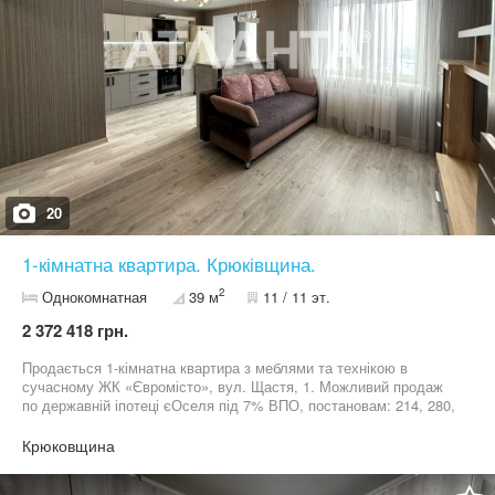
20
1-кімнатна квартира. Крюківщина.
2
Однокомнатная
39 м
11 / 11 эт.
2 372 418 грн.
Продається 1-кімнатна квартира з меблями та технікою в
сучасному ЖК «Євромісто», вул. Щастя, 1. Можливий продаж
по державній іпотеці єОселя під 7% ВПО, постановам: 214, 280,
206, 719, 600, сертифікату єВідновлення. Повний супровід!
Світла, охайна та доглянута квартира після ремонту — повністю
Крюковщина
готова до проживання без додаткових вкладень. Квартира
укомплектована: • меблями, • TV, • холодильником, • варильною