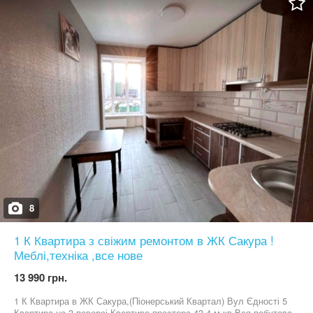
8
1 К Квартира з свіжим ремонтом в ЖК Сакура !
Меблі,техніка ,все нове
13 990 грн.
1 К Квартира в ЖК Сакура,(Піонерський Квартал) Вул Єдності 5
Квартира на 3 поверсі Квартира простора 43.4 м кв Вся побутова