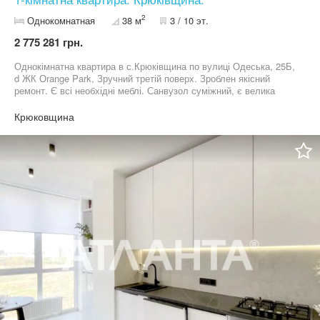
2
Однокомнатная
38 м
3 / 10 эт.
2 775 281 грн.
Однокімнатна квартира в с.Крюківщина по вулиці Одеська, 25Б,
d ЖК Оrange Park, Зручний третій поверх. Зроблен якісний
ремонт. Є всі необхідні меблі. Санвузол суміжний, є велика
засклена лоджія. Закрита територія з паркінгом, цілодобовою
охороною та відеоспостереженням. Є укриття. В дворі будинку є
Крюковщина
дитячий майданчик та зони відпочинку. Розвинена
інфраструктура. Поруч є супермаркети, дитячий садок, школа,
парк, озеро та зупинка транспорту. Телефонуйте в зручний для
вас час! Код об'єкта: k54`388683`34. АН "Атланта". Більше
інформації та світлин за посиланням:
https://www.atlanta.ua/kiev/object/1komnatnye/388683