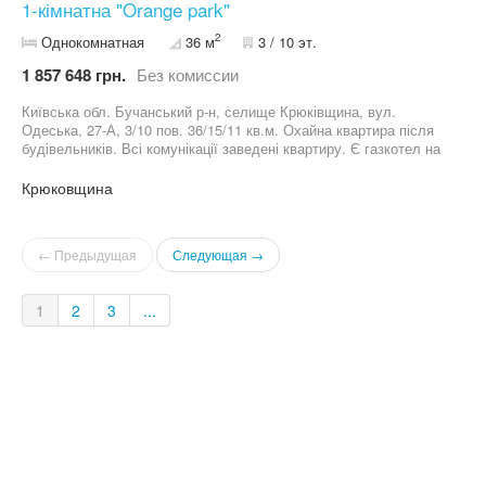
1-кімнатна "Orange park"
2
Однокомнатная
36 м
3 / 10 эт.
1 857 648 грн.
Без комиссии
Київська обл. Бучанський р-н, селище Крюківщина, вул.
Одеська, 27-А, 3/10 пов. 36/15/11 кв.м. Охайна квартира після
будівельників. Всі комунікації заведені квартиру. Є газкотел на
кухні. Від станції метро "Теремки" 20 хвилин. Будинок зданий.
Можна робити ремонт. Документи на руках. 09*********71,
Крюковщина
06*********08 Ціна 41500 доларів.
← Предыдущая
Следующая →
1
2
3
...