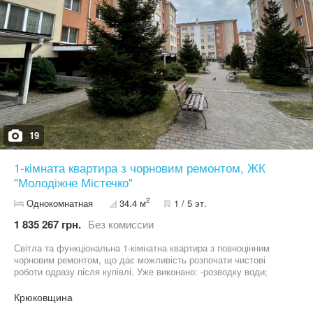
19
1-кімната квартира з чорновим ремонтом, ЖК
"Молодіжне Містечко"
2
Однокомнатная
34.4 м
1 / 5 эт.
1 835 267 грн.
Без комиссии
Світла та функціональна 1-кімнатна квартира з повноцінним
чорновим ремонтом, що дає можливість розпочати чистові
роботи одразу після купівлі. Уже виконано: -розводку води;
-електрику по точках; -чорнову штукатурку; -стяжку підлоги; -у
санвузлі та на лоджії встановлено теплу підлогу. Продумане
Крюковщина
планування: -простора кухня з виходом на засклену лоджію —