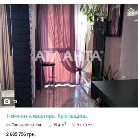
вікна у двір ЖК. Повністю закінчений якісний дизайнерський
ремонт з меблями та технікою . У квартирі : Індивідуальне
газове опалення, встановлений двоконтурний газовий котел ,
водяна тепла підлога в санвузлі , індукційна плита , двоспальне
ліжко , велика шафа, кондиціонер. Також в квартирі є кладова
кімната площею 6 м2 . Зручне розміщення жк . До м. Теремки 10
хвилин. В 100 метрах від будинку фора , нова пошта , розетка,
зупинка транспорту та багато іншого. Поруч ліс з озером і
великим комплексом «характер». Зручний виїзд на одеську
трасу або на кільцеву дорогу (жулянський міст) . Телефонуйте!
Домовимся про перегляд, відповімо на всі ваші запитання!
Можливе придбання в кредит за програмою ДМЖ, єОселя 3%,
7%, єОселя 7% (ВПО) Код об'єкта: k54`389075`24. АН "Атланта".
Більше інформації та світлин за посиланням:
https://www.atlanta.ua/kiev/object/1komnatnye/389075
13
1-кімнатна квартира. Крюківщина.
2
Однокомнатная
35.4 м
8 / 10 эт.
2 685 756 грн.