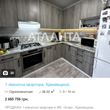
поверхнею, • пральною машиною, • кондиціонером. Встановлене
індивідуальне опалення та тепла електрична підлога —
комфорт у будь-який сезон. ЖК «Європейське місто» —
закритий, безпечний комплекс з якісною інфраструктурою:
охорона, відеоспостереження, велика парковка, сервісна
компанія, супермаркети (Фора, NOVUS, Сільпо), аптеки, медичні
та стоматологічні клініки, спортклуб з басейном, дитячі й
спортивні майданчики, кафе, ресторани, піцерія, поруч школа та
дитсадки, ательє та хімчистка. Чудовий варіант для
комфортного проживання або як інвестиція під оренду. Можливе
придбання в кредит за програмою ДМЖ, єОселя 7% (ВПО) Код
об'єкта: k54`392103`24. АН "Атланта". Більше інформації та
світлин за посиланням:
https://www.atlanta.ua/kiev/object/1komnatnye/392103
20
1-кімнатна квартира. Крюківщина.
2
Однокомнатная
38.22 м
3 / 10 эт.
2 685 756 грн.
ПРОДАЖА 1-кімнатної квартири в ЖК «Агам», Крюківщина