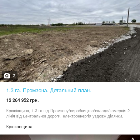
обміняю на житло в Фастівському, Обухівському районі,
можливий обмін на 2 будинки (45-70.000уе -один будинок)+Ваша
доплата.Ціна 1 сотки=3000уе.
2
1.3 га. Промзона. Детальний план.
12 264 952 грн.
Крюківщина, 1.3 га під Промзону/виробництво/склади/комерція 2
лінія від центральної дороги, електроенергія уздовж ділянки.
Крюковщина