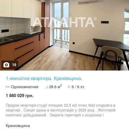
окрема квартира за ціною студії. Підходить як для власного
проживання, так і для здачі в оренду. Телефонуйте для
детальної інформації та перегляду.
19
1-кімнатна квартира. Крюківщина.
2
Однокомнатная
28.6 м
6 / 6 эт.
1 880 029 грн.
Продаж квартири-студії площею 22,5 м2 плюс 6м2 кладовка в
квартирі . Секція здана в експлуатацію у 2025 році . Житловий
комплекс добудований . Закрита територія з охороною і
відеонаглядом. Квартира знаходиться на 6 поверсі 6-
поверхового будинку , ліфта не має. Квартира має великі видові
Крюковщина