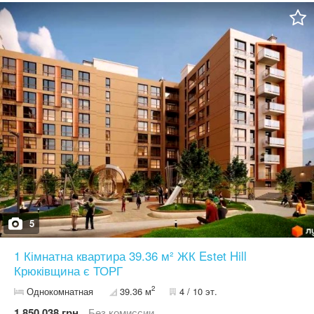
можна облаштувати зону відпочинку чи робочий простір; -окрема
кімната; -передпокій; -суміжний санвузол. Індивідуальне газове
опалення — економно та комфортно в холодну пору року. 1
поверх із 5 — зручно та без зайвих сходів. Внутрішнє тихе
розташування квартири — тепло й максимальний комфорт.
Закрита територія ЖК, порядок і безпека. Розвинена
інфраструктура: поруч магазини, садки, школи, кав’ярні, зупинки
транспорту. Можливість зробити ремонт повністю під свій смак
та вподобання. Є відеооголяд, надішлю за потреби.
5
1 Кімнатна квартира 39.36 м² ЖК Estet Hill
Крюківщина є ТОРГ
2
Однокомнатная
39.36 м
4 / 10 эт.
1 850 038 грн.
Без комиссии