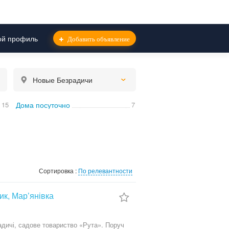
й профиль
Добавить объявление
Новые Безрадичи
15
Дома посуточно
7
Сортировка :
По релевантности
тик, Мар’янівка
адичі, садове товариство «Рута». Поруч