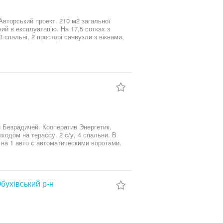
Авторський проект. 210 м2 загальної
ий в експлуатацію. На 17,5 сотках з
спальні, 2 просторі санвузли з вікнами,
стьова парковка. Ефективний теплий
24 кВт. Водопостачання - свердловина
плювачем, покрівля стропільна, з
ію Газ заведен у будинок вже ,
ходом на терассу. 2 с/у, 4 спальни. В
 Участок правильной формы. С/т под
договорённости.
бухівський р-н