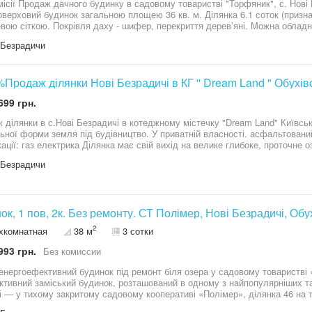
місії Продаж дачного будинку в садовому товаристві "Торфяник", с. Нові
й будинок загальною площею 36 кв. м. Ділянка 6.1 соток (призначення — садівництво), огороджена
 перекриття деревʼяні. Можна обладнати гараж та добудувати другий поверх.
до кооперативу. Чудовий варіант для тихого дачного відпочинку від
 Безрадичи
й розташований будинок, продається ділянка розміром 4 сот., На якій
можна встановити додатковий будинок (модульний, бесідку, сад). 30000$, бе
Продаж ділянки Нові Безрадичі в КГ '' Dream Land " Обухів
699 грн.
 ділянки в с.Нові Безрадичі в котеджному містечку "Dream Land" Київська
ьної форми земля під будівництво. У приватній власності. асфальтований 
кації: газ електрика Ділянка має свій вихід на велике глибоке, проточне
д під саму ділянку. Закрита територія . БЕЗ%
 Безрадичи
ок, 1 пов, 2к. Без ремонту. СТ Полімер, Нові Безрадичі, Об
2
хкомнатная
38 м
3 сотки
993 грн.
Без комиссии
ергоефективний будинок під ремонт біля озера у садовому товаристві «Полімер»! Пропонуєт
ктивний заміський будинок, розташований в одному з найпопулярніших та
 — у тихому закритому садовому кооперативі «Полімер», ділянка 46 на територ
ий із дотриманням усіх сучасних будівельних норм на міцному монолітно