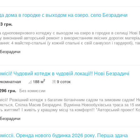
мний - своя свердловина, є система очистки води, септик, газове опале
Аренда дома в городке с выходом на озеро. село Безрадичи
3 грн.
ького району. У
у виконаний авторський ремонт з використанням якісних дорогих матеріа
ання: 4 майстер-спальні (у кожній спальні є свій санвузол і гардероб), та
, яка виходить до води, в одній із спалень є кабінет, 2 просторих вітальн
 Безрадичи
алу (у цій кухні окремий вхід і вихід, що не перетинається з кімнатами в
атр, гостьовий санвузол, спа-зона з виходом на терасу. На терасі є джакуз
иторії є окремий будинок для охорони з усіма зручностями. Є скважина т
к розташований в локації з гарно розвиненою інфраструктурою, має зруч
дне для комфортного життя. ВСЕ коммуникации .газ ,свет, генератор ,д
омісії! Чудовий котедж в чудовій локації!! Нові Безрадичі
2
икомнатная
188 м
9 соток
296 грн.
Без комиссии
ї! Розкішний котедж з багатим ботанічним садом та зимовим садом! Нові Безрадичі. Закритий кооператив, що
ться, Спілка Масив Безрадичі. Відмінна Новообухівська траса за 15 км від Києва. Купуйте буди
!! І живіть у кращому місці та комфорті!! *Авторський проект! Котедж – 188м2 – ). Прямокутна ділянка - 9
 Безрадичи
а інформації з метою перерозміщення!!
Без коміссіі. Оренда нового будинка 2026 року. Перша здача