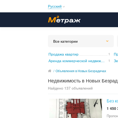
Русский
Русский
Українська
Все категории
Продажа квартир
1
Пр
Аренда коммерческой недвижимости
1
Зе
/
Объявления в Новых Безрадичах
Недвижимость в Новых Безрад
Найдено 137 объявлений
Без к
1 450 
Пропон