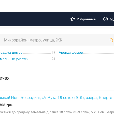
Избранные
Мо
одажа домов
89
Аренда домов
мельные участки
24
ичах
омісії! Нові Безрадичі, с/т Рута 18 соток (9+9), озера, Енерге
308 грн.
ується до продажу земельна ділянка 18 соток (2×9 соток) у с. Нові Безр