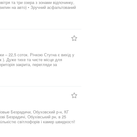
овітря та три озера з зонами відпочинку,
 хвилин на авто) • Зручний асфальтований
янівка» — 1,4 км, охорона, відкатні
ки: • Дві рівні квадратні ділянки по 9
асна забудова поруч Кадастрові номери:
ділянка ✅ Без комісії ✅ Можливий
атеріали, подробиці по запиту.
е для
ає близько 25 хвилин. Ціна 85 000 у.e.
Новые Безрадичи, Обуховский р-н, КГ
кількістю світлофорів і камер швидкості!
а 10 соток з ландшафтним дизайном та
о кімната відпочинку - Гардеробна -
кож є тераса, поруч басейн та мангальна