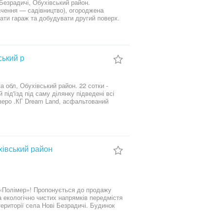
 Безрадичі, Обухівський район.
з %
ський р
 обл, Обухівський район. 22 сотки -
під'їзд під саму ділянку підведені всі
 озеро .КГ Dream Land, асфальтований
ухівський район
ься до продажу
 екологічно чистих напрямків передмістя
ії села Нові Безрадичі. Будинок
му фундаменті. Стіни виконані з