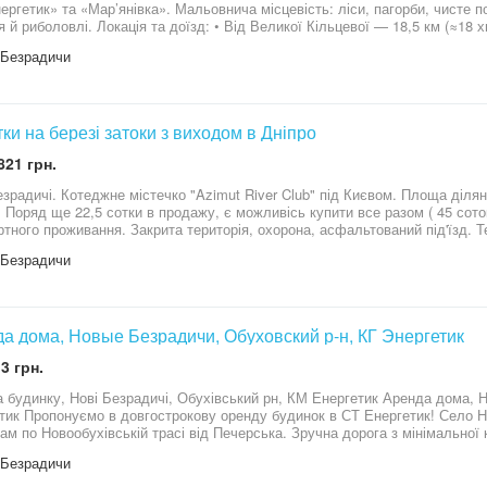
нергетик» та «Мар’янівка». Мальовнича місцевість: ліси, пагорби, чисте п
я й риболовлі. Локація та доїзд: • Від Великої Кільцевої — 18,5 км (≈18
д • 50–350 м укріпленої щебенем ґрунтової дороги Заїзд: • через с/т «Мар’
 Безрадичи
 • через с. Нові Безрадичі — 2,1 км, ворота з кодовим замком Характеристи
(30×30 м) • Можливість 3 заїздів • Газ та електрика вздовж вулиці • Суч
7700:04:022:0006 3223187700:04:022:0007 Ціна — 1800 $ / сотка, $32400 
 по 9 соток ✅ При купівлі всієї ділянки — торг Відеоогляд та додаткові м
22 сотки на березі затоки з виходом в Дніпро
821 грн.
чі. Котеджне містечко "Azimut River Club" під Києвом. Площа ділянки – 22,5 соток. Річкою Стугна є вихід у
оряд ще 22,5 сотки в продажу, є можливісь купити все разом ( 45 соток ). Дуже тихе та чисте місц
го проживання. Закрита територія, охорона, асфальтований під'їзд. Територія закрита, перегляди за
дньою домовленістю. Дорога із центру Києва до котеджного містечка займ
 Безрадичи
ісії.
а дома, Новые Безрадичи, Обуховский р-н, КГ Энергетик
3 грн.
 будинку, Нові Безрадичі, Обухівський рн, КМ Енергетик Аренда дома, 
 Нові Безрадичі, Обухівський рн, в 25
ам по Новообухівській трасі від Печерська. Зручна дорога з мінімальної 
основному будинку - 200 м2 Площа гостьового будинку - 200 м 2 Ділянк
 Безрадичи
ом Планування основному будинку 1пов. - Кухня з вітальнею - Кабінет аб
ол 2 пов. : - Господарська спальня з балконом - 2 дитячих - Санвузол Та