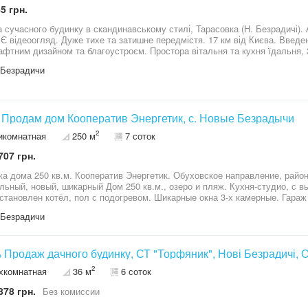
5 грн.
 сучасного будинку в скандинавському стилі, Тарасовка (Н. Безрадичі). 
 Є відеоогляд. Дуже тихе та затишне передмістя. 17 км від Києва. Введен
фтним дизайном та благоустроєм. Простора вітальня та кухня їдальня, 3 
 літня тераса. Великий гараж на 2 автомобілі та господарський блок, го
 Безрадичи
к з мінімальними витратами на опалення. Трифазне введення електрики 
фундамент монолітний залізобетонний, утеплений. Стіни керамоблок з уте
вачем 250 мм, сталевий профільований лист. Вже введений в єксплуатац
нтурний котел.
Продам дом Кооператив Энергетик, с. Новые Безрадычи
2
икомнатная
250 м
7 соток
707 грн.
0 кв.м. Кооператив Энергетик. Обуховское направление, район Безрадичей. Кооператив Энергетик.
льный, новый, шикарный Дом 250 кв.м., озеро и пляж. Кухня-студио, с вы
овлен котёл, пол с подогревом. Шикарные окна 3-х камерные. Гараж на 1 авто с автоматическими воротами.
ованная входная дверь. 2 с/у. Автоматические ворота. Участок 7 соток.
 Безрадичи
й, озеро, минута пешком и Вы на пляже. Приятные соседи. Просмотр по 
 Продаж дачного будинку, СТ "Торфяник", Нові Безрадичі, О
2
хкомнатная
36 м
6 соток
878 грн.
Без комиссии