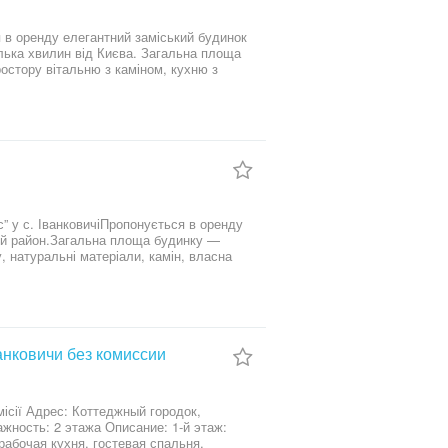
 від Києва. Загальна площа
 гардеробними, кабінет, майстер-
ий та
ня в кожній кімнаті, тепла підлога,
На території також
м, гараж на 2 автомобілі, навіс для
риватністю та високим рівнем комфорту.
” у с. ІванковичіПропонується в оренду
кий район.Загальна площа будинку —
, натуральні матеріали, камін, власна
: простора вітальня з каміном, обідня
кабінет.2-й поверх: головна спальня з
фи-купе, ванна кімната.Цокольний
ельня.Будинок укомплектований якісними
ористанням дорогих матеріалів:
проживання передбачено: газовий котел,
нковичи без комиссии
 соток: доглянутий газон, автополив,
, гараж на 2 авто, додатковий літній
ь, простір, естетику та якісний заміський
родок,
рабочая кухня, гостевая спальня,