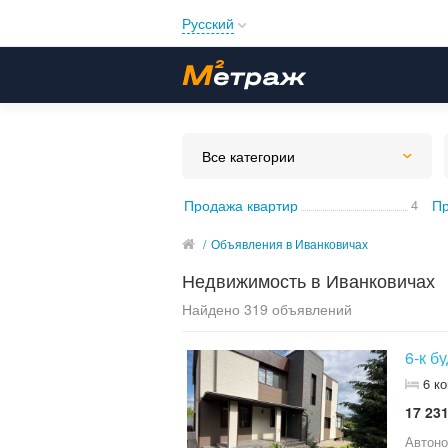
Русский
Русский
Українська
Все категории
Продажа квартир
4
Пр
/
Объявления в Иванковичах
Недвижимость в Иванковичах
Найдено 319 объявлений
6-к б
6 к
17 231
Автоно