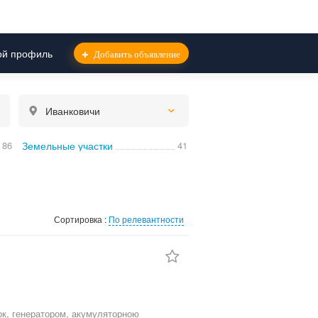
й профиль
Добавить объявление
Иванковичи
86
Земельные участки
41
Сортировка :
По релевантности
ок, генератором, акумуляторною