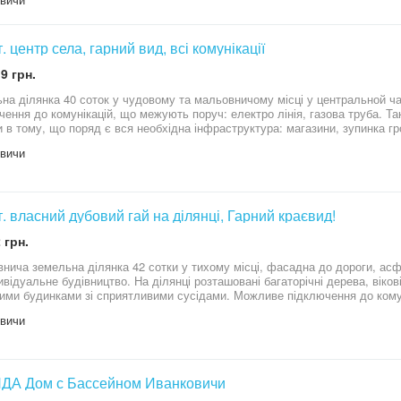
септік із двома вигрібними ямами. Громадський транспорт: 7 хв пішки до
иція у котеджному містечку Маєток. Перлина Італії 265 000 $ Відеоогляд 
ки, ІПОДРОМ-20хв
APgvkkDJiKcPU 2. www.instagram.com/reel/DaFPC8uovdt/?igsh=bmwydnJ
strong Локація: maps.app.goo.gl/WwncyYpd6SdYsRZm9?g_st=iw Телефонуйте для перегляду та
т. центр села, гарний вид, всі комунікації
ої інформації. До зустрічі з Golden Key with Irina
9 грн.
на ділянка 40 соток у чудовому та мальовничому місці у центральной ча
чення до комунікацій, що межують поруч: електро лінія, газова труба. 
и в тому, що поряд є вся необхідна інфраструктура: магазини, зупинка гр
и панує тиша та спокій. Територія навколо обжита сучасними будинками, я
вичи
повідно низька щільність забудову та багато простору навколо. Сприятливе сусідство. Відда
 У 5 хвилинах пішої доступності знаходиться чисте озеро, де можна не т
вити рибу. Цільове призначення: під індивідуальне будівництво. А також, поблизу найкращі озера передмістя
 озера «Круглик» та незаймані гектари лісів. Ціна 2400 у.о. / сот. ПР
т. власний дубовий гай на ділянці, Гарний краєвид!
 грн.
нича земельна ділянка 42 сотки у тихому місці, фасадна до дороги, асфа
відуальне будівництво. На ділянці розташовані багаторічні дерева, вікові дуби. Територія навко
ими будинками зі сприятливими сусідами. Можливе підключення до комун
ою: електрика, газ. Віддаленість від Києва – 15 км. Вся потрібна інфрас
вичи
передмістя Києва, озера «Круглик» та незаймані гектари лісів. Ціна 21
Ї.
ДА Дом с Бассейном Иванковичи