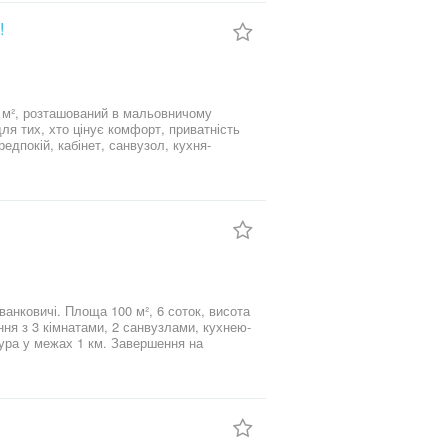
 до
!
 м², розташований в мальовничому
для тих, хто цінує комфорт, приватність
едпокій, кабінет, санвузол, кухня-
Другий поверх: Майстер-спальня з
ромасажем, гардероб. 3 кімнати,
пності (2-3 хвилини) ліс та зариблене
електрика 3 ф., автоматичні ворота.
ня з 3 кімнатами, 2 санвузлами, кухнею-
ісяць