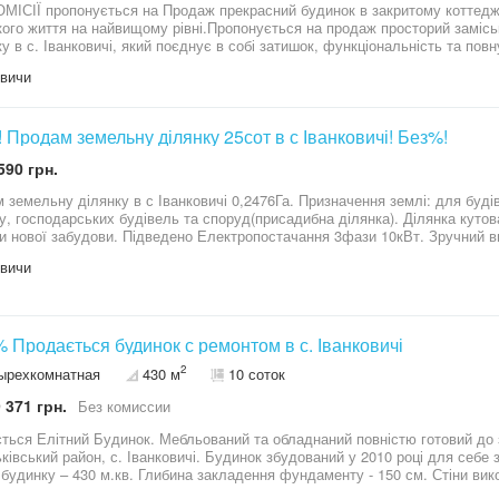
МІСІЇ пропонується на Продаж прекрасний будинок в закритому коттедж
кого життя на найвищому рівні.Пропонується на продаж просторий заміс
ку в с. Іванковичі, який поєднує в собі затишок, функціональність та пов
то прагне жити в гармонії з природою, не відмовляючись від звичного ко
вичи
доглянутої території, що забезпечує приватність і простір для відпочин
ра кухня-вітальня для сімейного затишку та прийому гостей— Зона дом
я відпочинку та релаксу— Просторий гараж на 2 авто— Тераса із зоною 
ий ремонт— Повністю мебльований будинок— Вся необхідна побутова 
 Продам земельну ділянку 25сот в с Іванковичі! Без%!
тю укомплектована кухня— Діючий камін для атмосферних вечорів— Вихі
590 грн.
кації:— Газопостачання— Власна свердловина— Інвертор— ГенераторБу
жно від міської інфраструктури — ідеально підійде для родини або тих, х
 земельну ділянку в с Іванковичі 0,2476Га. Призначення землі: для буді
у, господарських будівель та споруд(присадибна ділянка). Ділянка кутов
и нової забудови. Підведено Електропостачання 3фази 10кВт. Зручний в
вським шоссе без заторів. ПН 43821
вичи
БЕЗ % Продається будинок с ремонтом в с. Іванковичі
2
ырехкомнатная
430 м
10 соток
 371 грн.
Без комиссии
ний Будинок. Мебльований та обладнаний повністю готовий до заселення. Будинок знаходиться
 с. Іванковичі. Будинок збудований у 2010 році для себе за індивідуальним проектом. Загальна
будинку – 430 м.кв. Глибина закладення фундаменту - 150 см. Стіни вико
гер товщина стін 50см, дах металочерепиця, Встановлені сонячні батаре