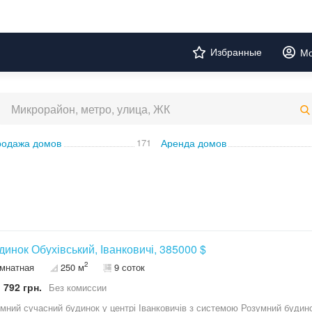
Избранные
Мо
одажа домов
171
Аренда домов
удинок Обухівський, Іванковичі, 385000 $
2
омнатная
250 м
9 соток
 792 грн.
Без комиссии
мний сучасний будинок у центрі Іванковичів з системою Розумний будин