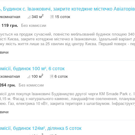
 тишу, безпеку, приватність і комфорт заміського життя без компромісів. Локація: Іванковичі 20 хвилин
, Будинок с. Іванковичі, закрите котеджне містечко Авіаторів
Києва. Перегляди за попередньою домовленістю.
2
икомнатная
340 м
15 соток
 119 грн.
Без комиссии
ується на продаж сучасний, повністю мебльований будинок площею 340
істі Києва, закрите котеджне містечко в Іванковичах. Ідеальний варіант 
оку якість життя лише за 25 хвилин від центру Києва. Перший поверх - пер
я (з літньою терасою), вітальня з каміном (на дровах),гараж, котельня. 
вичи
 на терасу, великою гардеробною та розкішною ванною кімнатою з джакузі, гід
ол, гардеробна. Ділянка 15 соток, правильної форми, поруч, в пішій досту
 Чудові сусіди. Вулиця тиха, тупикова, асфальтована. Скважина, септик, 
Без комісії, будинок 100 м², 6 соток
2
хкомнатная
100 м
6 соток
264 грн.
Без комиссии
 Будівництво другої черги КМ Smade Park с. Іванковичі. Площа 100 м², 6 соток, висота
3,15 м. Фасад з натурального каменю, ландшафтне озеленення, плануван
Інфраструктура у межах 1 км. Завершення на
n AI Summary Будівництво другої черги! Фасад: натуральний камінь — травертин, сланець, колотий
вичи
 території Дах: металевий фальц ручної
ування: • 3 кімнати • Кухня-вітальня • 2 санвузли • Технічне приміщення та тераса +
: газ, центральні, електрика
омісії, будинок 124м², ділянка 5 соток
до 1 км Містечно під закритою територією. Закінчення будівництва на липень м
2