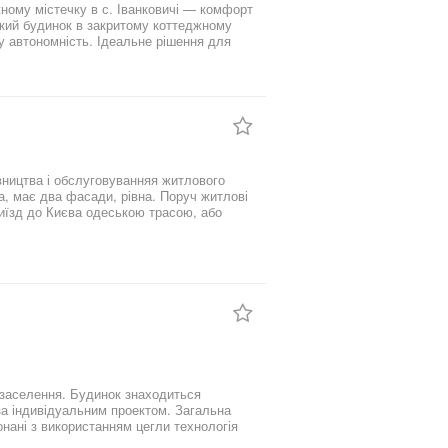
ному містечку в с. Іванковичі — комфорт
ький будинок в закритому коттеджному
ну автономність. Ідеальне рішення для
мфорту.Загальна площа: 340 мДілянка: 12
ку.Планування:— 4 окремі кімнати—
ашнього кінотеатру— Кілька продуманих
барбекюОснащення та інтер’єр:— Якісний
техніка— Телевізори— Пральна машина—
д на простору терасуАвтономність та
динок створений для комфортного життя
то цінує простір, тишу та якість.№4551
вництва і обслуговуванняя житлового
а, має два фасади, рівна. Поруч житлові
иїзд до Києва одеською трасою, або
нані з використанням цегли технологія
ї що дозволяє незалежно від електрики,