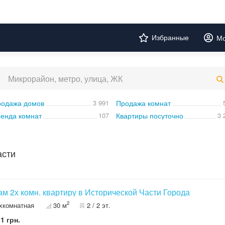
Избранные
Мо
одажа домов
3 991
Продажа комнат
енда комнат
107
Квартиры посуточно
3 
асти
м 2х комн. квартиру в Исторической Части Города
2
хкомнатная
30 м
2 / 2 эт.
1 грн.