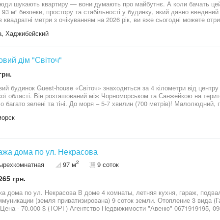
юди шукають квартиру — вони думають про майбутнє. А коли бачать цей
. 93 м² безпеки, простору та стабільності у будинку, який давно введени
в квадратні метри з очікуванням на 2026 рік, ви вже сьогодні можете отр
о саме зараз: ✔ газ ✔ автономне живлення до 7 діб ✔ укриття ✔ ремонт 
, Хаджибейский
нет ✔ 2 лоджії ✔ 4 поверх із 10 Для порівняння: у ЖК Аврора новобудова
монту, без меблів і з відкладеним комфортом. Тут ви не купуєте “перспек
ки. Не рендер. А готовий простір для життя, де все вже працює на вас і 
 не квадратні метри — а рівень життя. Телефонуйте. Бо такі об’єкти рино
овий дім "Світоч"
грн.
вий будинок Guest-house «Світоч» знаходиться за 4 кілометри від центру 
ої області. Він розташований між Чорноморськом та Санжейкою на терито
о багато зелені та тіні. До моря – 5-7 хвилин (700 метрів)! Малолюдний,
ера. Зручно діставатися своєю машиною, ходять маршрутні автобуси із
морск
іонером, душем, туалетом, двомісне ліжко (або два одномістних) та двом
ть доби на серпень - 1700 грн
жа дома по ул. Некрасова
2
ырехкомнатная
97 м
9 соток
265 грн.
а дома по ул. Некрасова В доме 4 комнаты, летняя кухня, гараж, подвал
ммуникации (земля приватизирована) 9 соток земли. Отопление 3 вида (
 Цена - 70.000 $ (ТОРГ) Агентство Недвижимости "Авеню" 0671919195, 0