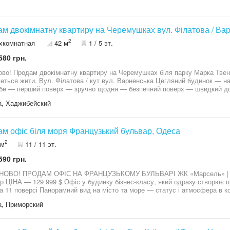
е автомойки. •
м двокімнатну квартиру на Черемушках вул. Філатова / Ва
2
хкомнатная
42 м
1 / 5 эт.
580 грн.
ово! Продам двокімнатну квартиру на Черемушках біля парку Марка Твен
четься жити. Вул. Філатова / кут вул. Варненська Цегляний будинок — на
бе — перший поверх — зручно щодня — безпечний поверх — швидкий дос
 жодного міського шуму — свій палісадник — твій особистий зелений пр
, Хаджибейский
ьність без стресу — поруч парк Марка Твена — прогулянки, свіже повітря
дне — поруч Ранок тут починається не з метушні міста — а з тиші й зелен
азія «Південноукраїнська» — ліцей «Чорноморський», 28 та 51 — дитячі 
зка: маршрутки №208, 168, 232А, тролейбус №12 — швидко дістанешся в 
м офіс біля моря Французький бульвар, Одеса
натна. Це рішення для життя. Телефонуй — такі варіанти довго не затри
2
 м
11 / 11 эт.
590 грн.
НОВО! ПРОДАМ ОФІС НА ФРАНЦУЗЬКОМУ БУЛЬВАРІ ЖК «Марсель» | Пр
р ЦІНА — 129 999 $ Офіс у будинку бізнес-класу, який одразу створює 
на 11 поверсі Панорамний вид на місто та море — статус і атмосфера в к
заїжджати та працювати без додаткових вкладень. Сучасний ремонт Три 
, Приморский
и Світлий простір та комфортна атмосфера для роботи Ідеально підходит
, юридичний офіс, консалтинг, фінансову компанію, косметологію, закри
я, яка працює на Ваш імідж: Французький бульвар, поруч море, парк Шев