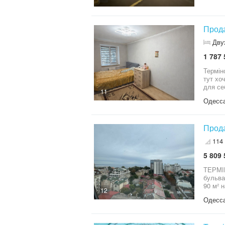
Наличи
Прода
Дву
1 787 
Термін
тут хо
для се
11
двір —
Одесса
стабіл
необхі
— гімн
розв’я
Прода
двокім
114
5 809 
ТЕРМІ
бульва
90 м² 
12
можна 
Одесса
команд
студію
Локаці