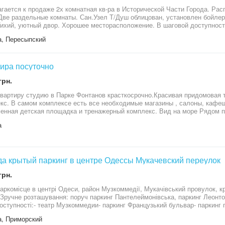
гается к продаже 2х комнатная кв-ра в Исторической Части Города. Рас
Две раздельные комнаты. Сан.Узел Т/Душ облицован, установлен бойлер
Тихий, уютный двор. Хорошее месторасположение. В шаговой доступност
ая Зона; Магазины, Торговые Центры Транспортная развязка во все р-ны г
, Пересыпский
ира посуточно
грн.
вартиру студию в Парке Фонтанов красткосрочно.Красивая придомовая 
кс. В самом комплексе есть все необходимые магазины , салоны, кафеш
енная детская площадка и тренажерный комплекс. Вид на море Рядом п
становка общественного транспорта, бесплатная охраняемая гостевая па
а
венном транспорте Квартира полностью укомплектована мебелью, техник
раскладной.
а крытый паркинг в центре Одессы Мукачевский переулок
грн.
аркомісце в центрі Одеси, район Музкоммедії, Мукачівський провулок, 
 Зручне розташування: поруч паркинг Пантелеймонівська, паркинг Леонтов
доступності:- театр Музкоммедии- паркинг Французький бульвар- паркинг
г ЖД вокзал , паркинг Канатная. Критий паркінг / охорювана територія / 
, Приморский
 паркинг в приморском районе. Підійде для жителів центру, Французьког