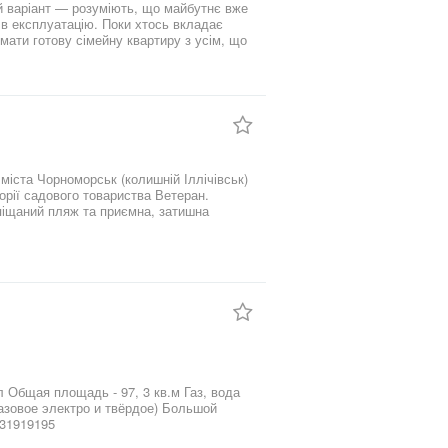
 варіант — розуміють, що майбутнє вже
й в експлуатацію. Поки хтось вкладає
имати готову сімейну квартиру з усім, що
✔ меблі та техніка ✔ три окремі спальні
 в цьому ж сегменті коштує дорожче, але
тиву”. Ви купуєте результат. Не бетон. Не
вашу родину. Квартира для тих, хто
к довго не тримає.
міста Чорноморськ (колишній Іллічівськ)
рії садового товариства Ветеран.
 піщаний пляж та приємна, затишна
 Чорноморська. Номери: З
існий диван, холодильник, телевізор
 Общая площадь - 97, 3 кв.м Газ, вода
Газовое электро и твёрдое) Большой
931919195