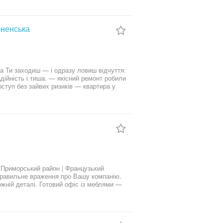
рненська
а Ти заходиш — і одразу ловиш відчуття:
дійність і тиша. — якісний ремонт робили
туп без зайвих ризиків — квартира у
остір — світло не відключають —
, відпочинок — тихий район, але все
і під вікнами Поруч навчальні заклади:
садки №140, 170, 174 Зручна транспортна
будь-який район міста. Це не просто
муються!
иморський район | Французький
правильне враження про Вашу компанію.
ожній деталі. Готовий офіс із меблями —
окремі кабінети Окрема кухня для
ь під: IT-компанію, дизайнерську
тий прийом психолога чи психотерапевта.
ченка та Відрада. Підземний паркінг —