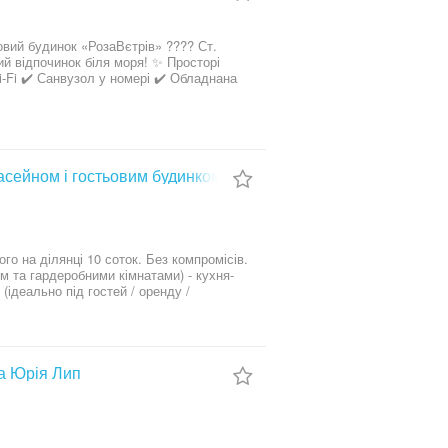
вий будинок «РозаВєтрів» ???? Ст.
й відпочинок біля моря! ✨ Просторі
i-Fi ✔️ Санвузол у номері ✔️ Обладнана
 хвилин пішки (350 м) ???? Варіанти
-місний двоповерховий котедж ????
иторія ???? Паркування ???? Мангальна
r: 067 703 91 51 ???? Катерина ???? Ст.
qU3mAZa7cKxHRDHA Геолокація
басейном і гостьовим будинком
го на ділянці 10 соток. Без компромісів.
ом та гардеробними кімнатами) - кухня-
(ідеально під гостей / оренду /
 – це рівень. Мінімалізм, геометрія,
, приватність, чиста естетика. Басейн - з
ція: закрита, тиха та безпечна територія
 ресторани Berlys, AATMA NAMASTE, NAVI
Ерудит. Зручна транспортна розв’язка —
а Юрія Лип
5 хвилин. Совіньйон – це вже бренд.