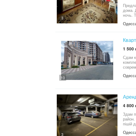
Предла
дома. 
ночь. 
3
Парков
Одесса
Кварт
1 500 
Сдам к
компле
соврем
дома о
Одесс
общест
10
диван 
Аренд
4 800 
Здам п
район.
пішій 
паркин
Одесса
Аренда
3