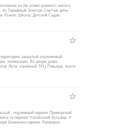
положена на 2м этаже крепкого жилого
. 2х Тарифный Электро Счетчик день-
и: Рынок; Школа; Детский Садик;
орода... Цена 18 000у.е.
территория, закрытый охраняемый
ки, зоомагазин. Во дворе дома
ляж Яхта, огромный ТРЦ Ривьера, возле
рковка. К центру Одессы 30 минут на
ой, в квартире двуспальная кровать и
крытый , подземный паркинг Приморский
ича та паркинг Італійський бульвар. У
 парк Шевченко-паркинг Ланжерон-
відеоспостереження. Зручний заїзд.
о бульвару та району Музкомедії.