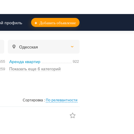
й профиль
Добавить объявление
Одесская
555
Аренда квартир
922
Показать еще 6 категорий
259
Сортировка :
По релевантности