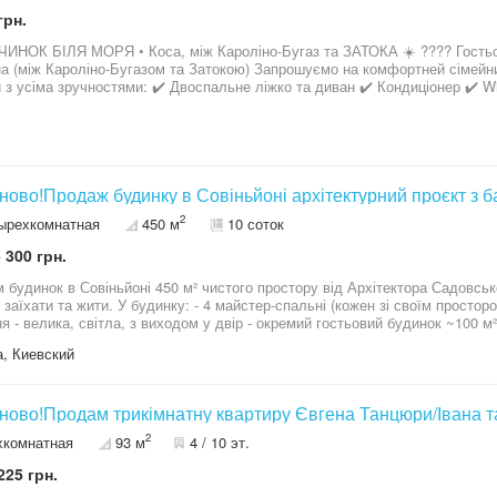
грн.
ИНОК БІЛЯ МОРЯ • Коса, між Кароліно-Бугаз та ЗАТОКА ☀️ ???? Гостьо
а (між Кароліно-Бугазом та Затокою) Запрошуємо на комфортней сімейни
 з усіма зручностями: ✔️ Двоспальне ліжко та диван ✔️ Кондиціонер ✔️ W
✔️ Затишна зона відпочинку біля кожного номера ????️ До моря всього 4-5
ення: ???? 3-місні номери з кухнею ???? 4-місні номери з кухнею ???? 6
й будинок для 5–8 осіб із власним двором та парковка ???? Закрита тер
???‍????‍????‍???? Ідеально для сімейного відпочинку ???? Телефон / Vibe
а, ???? Бронювання на сезон 2026 вже відкрито! https://goo.gl/maps/b
ново!Продаж будинку в Совіньйоні архітектурний проєкт з 
2
ырехкомнатная
450 м
10 соток
 300 грн.
 будинок в Совіньйоні 450 м² чистого простору від Архітектора Садовсько
 заїхати та жити. У будинку: - 4 майстер-спальні (кожен зі своїм простор
я - велика, світла, з виходом у двір - окремий гостьовий будинок ~100 м² 
ал) - гараж на 3 авто - відкритий басейн з зоною відпочинку Це не будинок
, Киевский
 архітектура, все в одному стилі. Двір – як у європейських віллах: зелень
ою та зоною релаксу. Лежаки, газон – все вже готове з ландшафтом. Лока
ною атмосферою. Поруч знаходяться коплекс відпочинку Йолки-Палки,
Bar, фітнес клуби, спа та салони краси. Школи — Fayna Centre та ліцей 
ново!Продам трикімнатну квартиру Євгена Танцюри/Івана т
тка №220 і трамвай №27. До моря — кілька хвилин, до міста — близько 1
2
хкомнатная
93 м
4 / 10 эт.
закрито, безпечно. І при цьому до міста рукою подати. Торг
225 грн.