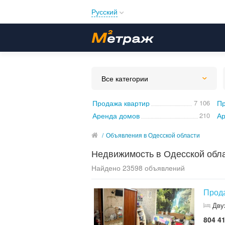
Русский
Русский
Українська
Все категории
Продажа квартир
7 106
Пр
Аренда домов
210
Ар
/
Объявления в Одесской области
Недвижимость в Одесской обл
Найдено 23598 объявлений
Прода
Дву
804 41