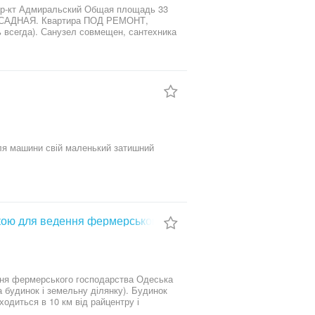
.rem.ua/ua
 пр-кт Адмиральский Общая площадь 33
Е ФАСАДНАЯ. Квартира ПОД РЕМОНТ,
всегда). Санузел совмещен, сантехника
 Второй ряд домов, зеленый ТИХИЙ
супермаркет. Отличная транспортная
тельно договоримся и организуем
для машини свій маленький затишний
кою для ведення фермерського господарства
ння фермерського господарства Одеська
 будинок і земельну ділянку). Будинок
аходиться в 10 км від райцентру і
. і складське приміщення 390 кв. м.,