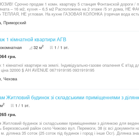
ником.Терміновий продаж — можливий аргументований торг. https://ah-era
ЗИВ! Срочно продам 1 комн. квартиру 5 станция Фонтанской дороги /
мната – 16 м2, кухня – 6,5 м2 Расположена на 2 этаже /5 эт дома, Н
ТЕПЛАЯ, НЕ угловая. На кухне ГАЗОВАЯ КОЛОНКА (горячая вода есть 
ая. ЦЕНТРАЛЬНОЕ отопление. ЧИСТАЯ ПАРАДНАЯ, приветливые соседи.
, Приморский
РЯДОМ СКВЕР Героев-летчиков. В шаговой доступности школа, садик, 
зка. ДОКУМЕНТЫ ПРОВЕРЕНЫ И ГОТОВЫ К ПРОДАЖЕ. Звоните, мы обяза
 В УДОБНОЕ ДЛЯ ВАС ВРЕМЯ!
ж 1 кімнатной квартири АГВ
2
окомнатная
32 м
1 / 1 эт.
064 грн.
 1 кімнатної квартири на землі. Індивідуально-газове опалення Є в'їзд 
дворик ціна 32000 $ АН AVENUE 0671919195 0931919195
, Чехова
м Житловий будинок зі складськими приміщеннями з ділян
2
 м
1 / 1 эт.
265 грн.
 Житловий будинок зі складськими приміщеннями з ділянкою для веде
ь Березовський район село Чижово вул. Перемоги, 38 (є всі документи на
 м. ділянка 35 соток (25 соток під будинок і город і інше Осг). Ділянка зн
иці, асфальт до самого будинку. На території ділянки є ще навіс 275 кв. м