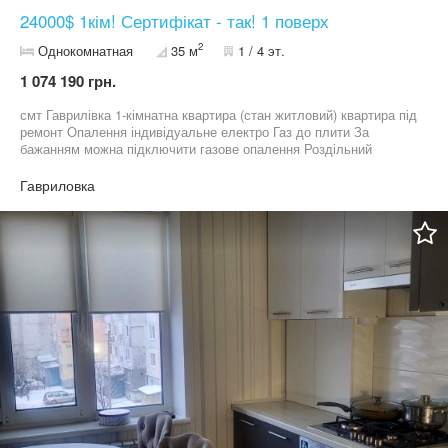
24000$ 1кім! Сертифікат - так! 1 поверх
2
Однокомнатная
35 м
1 / 4 эт.
1 074 190 грн.
смт Гаврилівка 1-кімнатна квартира (стан житловий) квартира під
ремонт Опалення індивідуальне електро Газ до плити За
бажанням можна підключити газове опалення Роздільний
санвузол Квартира під ремонт Поверх 1/4 Площа 35 м.кв./ 10
м.кв. Оформлення - 2%
Гавриловка