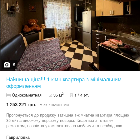
9
Найнища ціна!!! 1 кімн квартира з мінімальним
оформленням
2
Однокомнатная
35 м
1 / 4 эт.
1 253 221 грн.
Без комиссии
Пропонується до продажу затишна 1-кімнатна квартира площею
35 м² на високому першому поверсі. Квартира з готовим
ремонтом, повністю укомплектована меблями та необхідною
технікою, що дозволяє одразу заїхати та жити або здавати в
оренду. У квартирі встановлено індивідуальне газове опалення,
Гавриловка