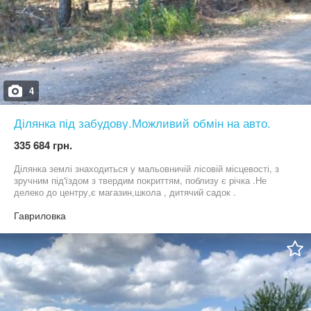
4
Ділянка під забудову.Можливий обмін на авто.
335 684 грн.
Ділянка землі знаходиться у мальовничій лісовій місцевості, з
зручним під'їздом з твердим покриттям, поблизу є річка .Не
делеко до центру,є магазин,школа , дитячий садок .
Гавриловка