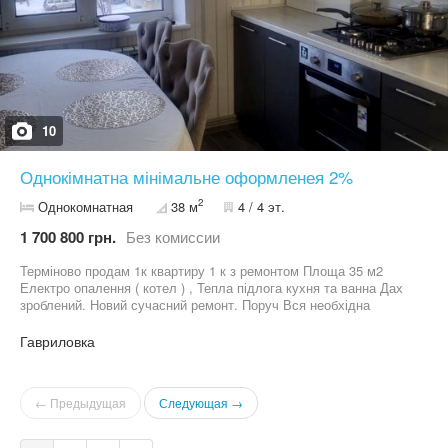
10
Однокімнатна мінімальне оформленея 2%
2
Однокомнатная
38 м
4 / 4 эт.
1 700 800 грн.
Без комиссии
Терміново продам 1к квартиру 1 к з ремонтом Площа 35 м2
Електро опалення ( котел ) , Тепла підлога кухня та ванна Дах
зроблений. Новий сучасний ремонт. Поруч Вся необхідна
інфраструктура Телефонуйте або пишіть
Гавриловка
← Предыдущая
Следующая →