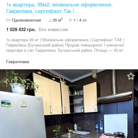
1к квартира, 35м2, мінімальне оформлення,
Гаврилівка, сертифікат Так !
2
Однокомнатная
35 м
1 / 4 эт.
1 029 432 грн.
Без комиссии
1к квартира 35 м² | Мінімальне оформлення | Сертифікат ТАК |
Гаврилівка (Бучанський район) Продаж повноцінної 1-кімнатної
квартири в смт Гаврилівка, Бучанський район. Площа — 35 м².
Зручне планування. • Мінімальне оформлення • Підходить під
державний сертифікат — ТАК • Спокійне та затишне місце •
Гавриловка
Поряд ліс • Школа та дитячий садочок • Зупинка громадського
транспорту • Магазин та аптека в пішій доступності Ідеальний
варіант для життя або інвестиції. Телефонуйте — домовимось
про перегляд.