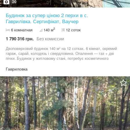
20
Будинок за супер ціною 2 перхи в с.
Гаврилівка. Сертифікат, Ваучер
2
6 комнатная
140 м
12 соток
1 790 316 грн.
Без комиссии
Двоповерховий будинок 140 м² на 12 сотках. 6 кімнат, окремий
гараж, сарай, колодязь і свердловина. Опалення — газ + дві
пічки. Будинок у житловому стані, потребує косметичного
ремонту. Меблі залишаються. Поруч гарний ліс, до основної
дороги та магазину — 200 метрів. Садове товариство
Гавриловка
Телефонуйте — домовимось про перегляд.