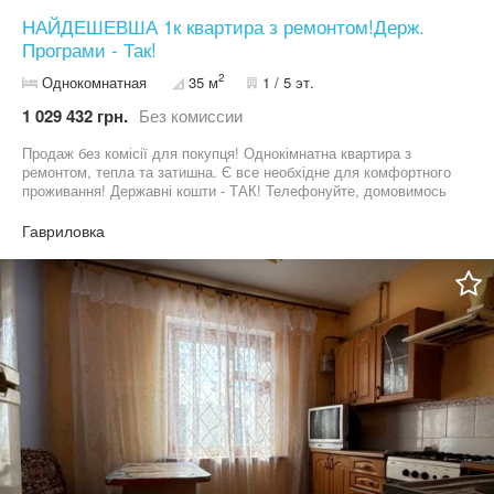
НАЙДЕШЕВША 1к квартира з ремонтом!Держ.
Програми - Так!
2
Однокомнатная
35 м
1 / 5 эт.
1 029 432 грн.
Без комиссии
Продаж без комісії для покупця! Однокімнатна квартира з
ремонтом, тепла та затишна. Є все необхідне для комфортного
проживання! Державні кошти - ТАК! Телефонуйте, домовимось
про перегляд!
Гавриловка