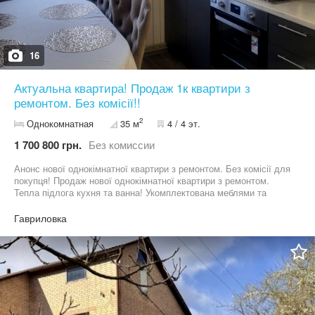
16
Актуальна квартира! Продаж 1к квартири з
ремонтом. Без комісії!!
2
Однокомнатная
35 м
4 / 4 эт.
1 700 800 грн.
Без комиссии
Анонс нової однокімнатної квартири з ремонтом. Без комісії для
покупця! Продаж нової однокімнатної квартири з ремонтом.
Тепла підлога кухня та ванна! Укомплектована меблями та
технікою. Все залишається новим власникам. Мінімальне
оформлення 2% Розвинена інфраструктура! В пішій доступності
Гавриловка
продуктові магазини, супермаркет, школа та садочки на відстані
5-10 хв на авто. Швидкий виїзд на Київ! Телефонуйте та
записуйтесь на перегляд! Виникли питання? Телефонуйте.