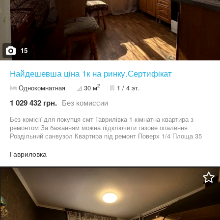
15
Найдешевша ціна 1к на ринку.Сертифікат
2
Однокомнатная
30 м
1 / 4 эт.
1 029 432 грн.
Без комиссии
Без комісії для покупця смт Гаврилівка 1-кімнатна квартира з
ремонтом За бажанням можна підключити газове опалення
Роздільний санвузол Квартира під ремонт Поверх 1/4 Площа 35
м.кв./ 10 м.кв. Оформлення - 2% Ціна 23000$ За деталями
звертайтесь за номером телефону
Гавриловка