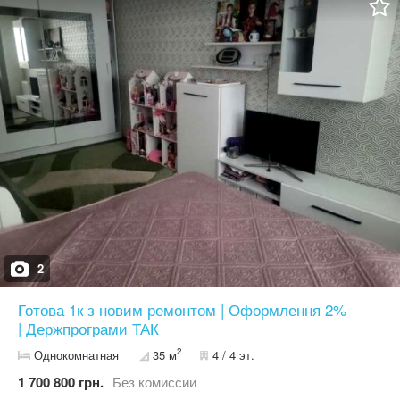
електроенергії , це власність кооперативу який поряд, з ними
треба домовлятися щодо підключення, вартість не знаю. Село
розвинуте, магазини, 3-х поверхова школа з спорт залом,
актовою залою, їдальньою, також великий 2-х поверховий
садочок, нова пошта, та інше. Ділянка від власника. Ділянка
площею 10 соток, правильної форми 49 на 21 метр. Ділянка
рівна та чиста від дерев. В 50 метрах, дачний кооператив,
можна провести світло Номер власника - 05*********64
2
Готова 1к з новим ремонтом | Оформлення 2%
| Держпрограми ТАК
2
Однокомнатная
35 м
4 / 4 эт.
1 700 800 грн.
Без комиссии