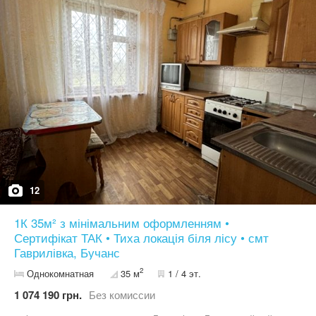
2% Можливий продаж за програмами Сертифікат, Постанова.
Телефонуйте для детальної інформації та перегляду.
12
1К 35м² з мінімальним оформленням •
Сертифікат ТАК • Тиха локація біля лісу • смт
Гаврилівка, Бучанс
2
Однокомнатная
35 м
1 / 4 эт.
1 074 190 грн.
Без комиссии