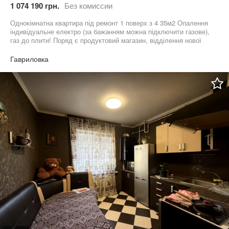
1 074 190 грн.
Без комиссии
Однокімнатна квартира під ремонт 1 поверх з 4 35м2 Опалення
індивідуальне електро (за бажанням можна підключити газове),
газ до плити! Поряд є продуктовий магазин, відділення нової
пошти та автобусна зупинка Підходить під державні програми!
Мінімальне оформлення! Звертайтесь, домовимось про
Гавриловка
перегляд у зручний для Вас час!