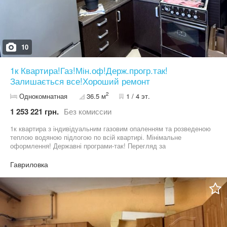
10
1к Квартира!Газ!Мін.оф!Держ.прогр.так!
Залишається все!Хороший ремонт
2
Однокомнатная
36.5 м
1 / 4 эт.
1 253 221 грн.
Без комиссии
1к квартира з індивідуальним газовим опаленням та розведеною
теплою водяною підлогою по всій квартирі. Мінімальне
оформлення! Державні програми-так! Перегляд за
домовленістю.
Гавриловка