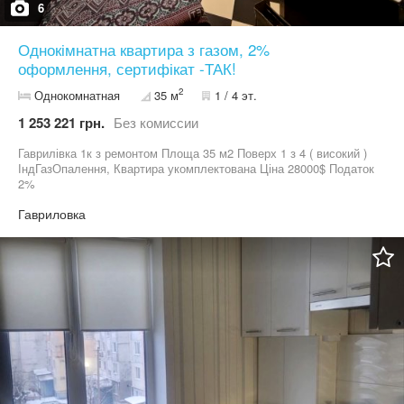
6
Однокімнатна квартира з газом, 2%
оформлення, сертифікат -ТАК!
2
Однокомнатная
35 м
1 / 4 эт.
1 253 221 грн.
Без комиссии
Гаврилівка 1к з ремонтом Площа 35 м2 Поверх 1 з 4 ( високий )
ІндГазОпалення, Квартира укомплектована Ціна 28000$ Податок
2%
Гавриловка