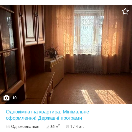
що забезпечує комфортну температуру та економію на
комунальних платежах. Характеристики: площа — 35 м² високий
1 поверх зроблений ремонт меблі та техніка залишаються
індивідуальне газове опалення Локація: Зручне та швидке
сполучення з Києвом та Гостомелем, поруч необхідна
інфраструктура для комфортного життя. Пряма маршрутка до
Академмістечку Ціна: 28 000 $ Без комісії для покупця Продаж
тільки за готівку Телефонуйте, щоб домовитись про перегляд!
10
Однокімнатна квартира. Мінімальне
оформлення! Державні програми
2
Однокомнатная
35 м
1 / 4 эт.