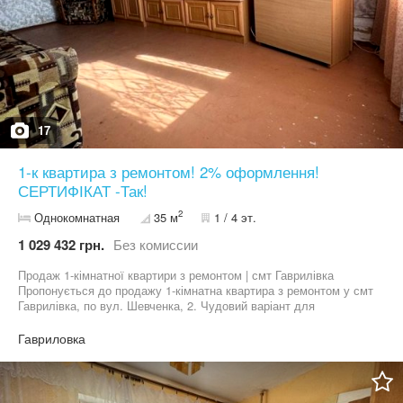
17
1-к квартира з ремонтом! 2% оформлення!
СЕРТИФІКАТ -Так!
2
Однокомнатная
35 м
1 / 4 эт.
1 029 432 грн.
Без комиссии
Продаж 1-кімнатної квартири з ремонтом | смт Гаврилівка
Пропонується до продажу 1-кімнатна квартира з ремонтом у смт
Гаврилівка, по вул. Шевченка, 2. Чудовий варіант для
проживання або інвестиції за доступною ціною. Площа: 35 м²
Кухня: 10 м² Поверх: 1 з 4 Переваги квартири: • квартира з
Гавриловка
ремонтом • роздільний санвузол • індивідуальне електричне
опалення • газ підведений до плити • є можливість підключити
газове опалення • зручне планування Квартира готова до
проживання без значних вкладень. Ціна: 23 000 $ Оформлення: