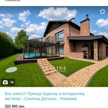
вітальнею, кабінет, тераса, санвузол та приміщання серця
будинка з гардеробними. Другий: три спальні, чотири гардеробні,
три санвузли, розкішна тераса. Збільшена ділянка 12 соток
виходить аж до річки. Найкраща пропозиція. Можно заходити на
ремонт. Вікна всі закуплені, встановлюватимуться під угоду.
Плитка фасаду - Laminam, Італія. Керамоблок - Porotherm,
Австрія. Віконно-дверні системи Aluprof, Польща. Про котеджне
містечко Ariel Village: Закрита територія, під охороною. Власний
пляж. Рекреаційній центр 700м2, у якому буде: дитяча кімната,
спорт зала, спа (баня), кімната для перемовин - лише для
жителів КМ та їх гостей. Багатофункціональний спортивний
майданчик. Дитячий майданчик. Загальна площа 10 гектарів.
Без комісійних. Представник власника.
18
Без комісії! Оренда будинку в котеджному
містечку «Сонячна Долина», Романків
222 495 грн.