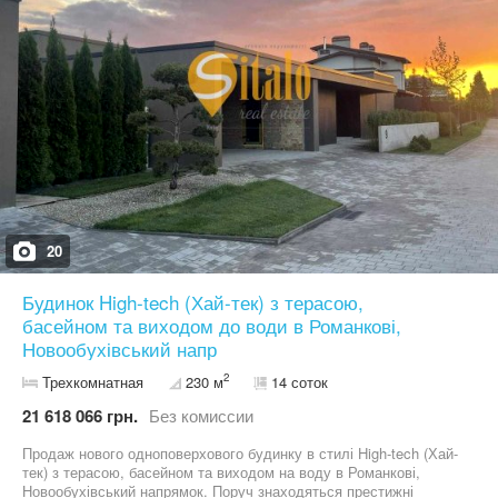
терасу та басейн, а також дві мастер-спальні з виходом на
терасу та видом на Київські Карпати! Загальна площа будинку з
терасою та гаражем складає 290 кв.м. Планування включає: І
поверх - простору кухню-вітальню з виходом на велику терасу,
гостьова спальня, 2 санвузли, гардероб, топкова та технічна
кімнати, передпокій та гараж на 2 авто. ІІ поверх - 2 мастер-
спальні з власними гардеробними, санвузлами та з виходом на
велику терасу, передпокій. Будинок побудований з керамічної
цегли, утеплений мінватою та обладнаний панорамними
алюмінієвими енергозберігаючими вікнами. На ділянці площею
14 соток з ландшафтним дизайном та автоматичним поливом
облаштоване бетонне укріплення берега зі скляною огорожею,
великий басейн та зона для барбекю. Проведено електрику 15
кВт, газ підведений до будинку. Є свердловина та септик.
20
Територія під відеоспостереженням та охороною 24/7! Відстань
до Києва - 15 км. Без комісії. Код об'єкта - 14544
Будинок High-tech (Хай-тек) з терасою,
басейном та виходом до води в Романкові,
Новообухівський напр
2
Трехкомнатная
230 м
14 соток
21 618 066 грн.
Без комиссии
Продаж нового одноповерхового будинку в стилі High-tech (Хай-
тек) з терасою, басейном та виходом на воду в Романкові,
Новообухівський напрямок. Поруч знаходяться престижні