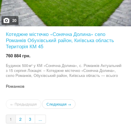
Без комісії! Мінімальне оформлення замовлення
20
Котеджне містечко «Сонячна Долина» село
Романків Обухівський район, Київська область
Територія КМ 45
760 884 грн.
Будинок 500 м² у КМ «Сонячна Долина», с. Романків Актуальний
з 15 серпня Локація: – Котеджне містечко «Сонячна Долина»,
село Романків, Обухівський район, Київська область — всього
16 км від Києва – Територія КМ 45 га із сосновим парком,
озерами та тишею природи ⸻ Про будинок: – Площа: 500 м²
Романков
– Закритий кооператив із цілодобовою охороною та
відеоспостереженням, в’їзд виключно через КПП – Власна
автономна електросистема — працює світло, опалення, вода та
← Предыдущая
Следующая →
вентиляція навіть при вимкненні електроенергії (потужний
генератор на весь КМ) – Будинок з виходом до озера, власним
басейном із підігрівом та системою противотоку – Гараж на 2
1
2
3
...
автомобілі ⸻ Планування Перший поверх: – Кабінет –
Простора кухня-вітальня (техніка Siemens, Bosch, Liebherr) –
Чорнова кухня / кімната для персоналу з окремим входом –