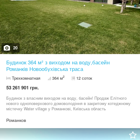
20
Будинок 364 м² з виходом на воду,басейн
Романків Новообухівська траса
2
Трехкомнатная
364 м
12 соток
53 261 901 грн.
Будинок з власним виходом на воду, басейн! Продаж Елітного
нового одноповерхового домоволодіння в закритому котеджному
містечку Water village у Романкові, Київська область
Новообухівська траса 8 км. кілометра до міста Київ. Будинок
оснащений найсучаснішими інженерними системами, системами
Романков
клімат-контролю, вентиляції та безпеки. Повністю
укомплектований вбудованою побутовою технікою та готовий до
проживання. Будинок побудований у 2025 році. • Будинок 364 м²;