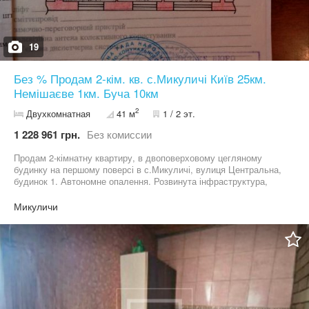
19
Без % Продам 2-кім. кв. с.Микуличі Київ 25км.
Немішаєве 1км. Буча 10км
2
Двухкомнатная
41 м
1 / 2 эт.
1 228 961 грн.
Без комиссии
Продам 2-кімнатну квартиру, в двоповерховому цегляному
будинку на першому поверсі в с.Микуличі, вулиця Центральна,
будинок 1. Автономне опалення. Розвинута інфраструктура,
школа, садочок, медичний заклад, магазини. Квартира вільна.
Можна швидко заїхати і жити. Власники дорослі. Зупинка
Микуличи
транспорту у напрямку Києва поруч з будинком. Маршрутки
їздять часто. З Немішаєве їдуть електрики до Києва.