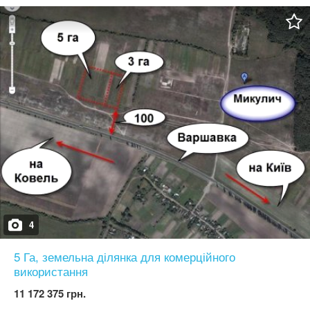
кімнат, 2 балкони, 4 сан/вузли, банна зала з великим басейном.
Ділянка 12 сот. У дворі альтанка, вуличний басейн, зона
барбекю. Поруч хвойний ліс. Ціна $280000 Є інші схожі
пропозиції продажу і оренди.
4
5 Га, земельна ділянка для комерційного
використання
11 172 375 грн.