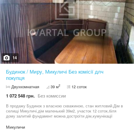
14
Будинок / Миру, Микуличі Без комісії длч
покупця
2
Двухкомнатная
39 м
12 соток
1 072 548 грн.
Без комиссии
В продажу Будинок з власною скважиною, стан житловий.Дім в
селищі Микуличі,дім маленький 39м2, участок 12 соток,біля
дому залитий фундамент можна достроїти дім,кумунікації
є,скважина своя.Документи повністю готові до угоди. Опалення
— індивідуальне пічне (груба)Туалет розташований на
Микуличи
вулиці.Власна свердловина, вода заведена в будинок.По вулиці