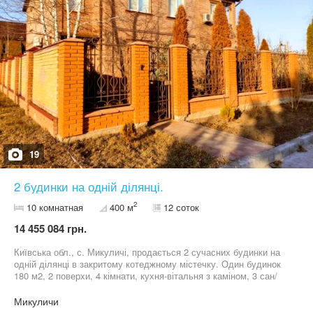
19
2 будинки на одній ділянці.
2
10 комнатная
400 м
12 соток
14 455 084 грн.
Київська обл., с. Микуличі, продається 2 сучасних будинки на
одній ділянці в закритому котеджному містечку. Один будинок
180 м2, 2 поверхи, 4 кімнати, кухня-вітальня з каміном, 3 сан/
вузли. Веранда, 3 балкони. Гараж на 2 авто. Є підвал. Повністю
облаштований меблями і технікою. В усіх кімнатах встановлено
Микуличи
кондиціонери. Другий будинок 220 м2, 2 поверхи, 2 входа, 6