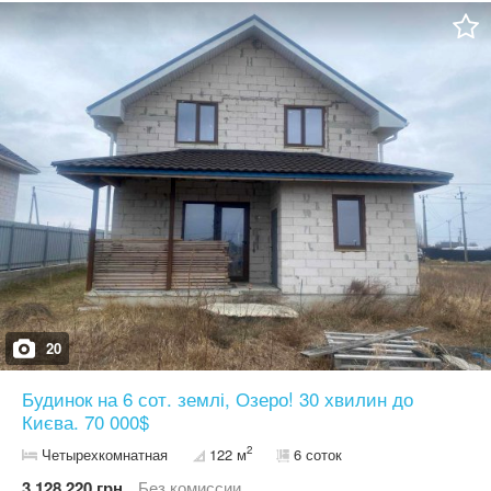
проходить газова магістраль, тому є можливість підключення до
газопостачання.Додатково на ділянці є прилеглий фундамент
розмірами:4,60 × 6,00 м.висота — 2,20 м.Цей об'єкт стане
чудовим варіантом для тих, хто шукає житло з уже підведеними
комунікаціями та можливістю подальшого облаштування й
розширення за власними потребами.До Києва 30 км.До
найближчого міста 5 км до Немішаєва,до Бучі 15 км.Без комісії.
20
Будинок на 6 сот. землі, Озеро! 30 хвилин до
Києва. 70 000$
2
Четырехкомнатная
122 м
6 соток
3 128 220 грн.
Без комиссии