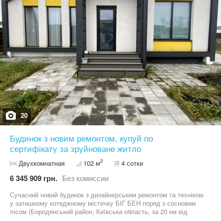
зручне сполучення: до Немішаєвого — близько 5 км, до Бучі —
15 км, до Києва — лише 30 км. Документи повністю готові до
угоди. Продаж без комісії для покупця. Телефонуйте для
перегляду.
20
Будинок з новим ремонтом, купуй по
сертифікату за зруйноване житло
2
Двухкомнатная
102 м
4 сотки
6 345 909 грн.
Без комиссии
Сучасний новий будинок з дизайнерським ремонтом та технікою
у затишному котеджному містечку БІГ БЕН поряд з сосновим
лісом (Бородянський район, Київська область, за 20 км від
Києва). Поруч будується нова школа, магазин. Закрита