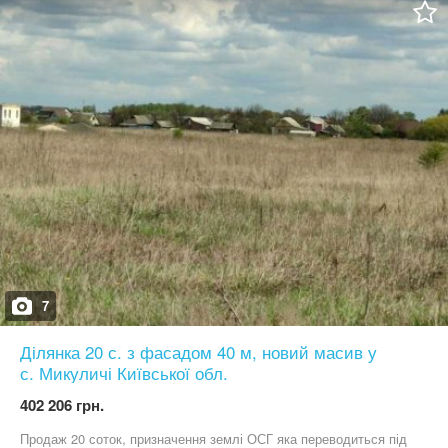
потихеньку забудовується. ID 84
7
Ділянка 20 с. з фасадом 40 м, новий масив у
с. Микуличі Київської обл.
402 206 грн.
Продаж 20 соток, призначення землі ОСГ яка переводиться під