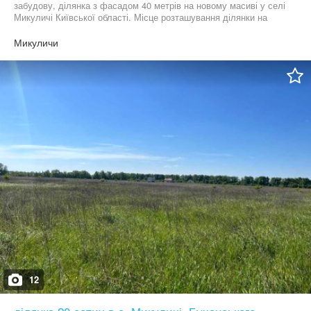
забудову, ділянка з фасадом 40 метрів на новому масиві у селі
Микуличі Київської області. Місце розташування ділянки на
околиці села. За 900 метрів від варшавської траси. Під'їзд
ґрунтовий, комунікації за 500 метрів. Інфраструктура у пішій
Микуличи
доступності. ID:82
12