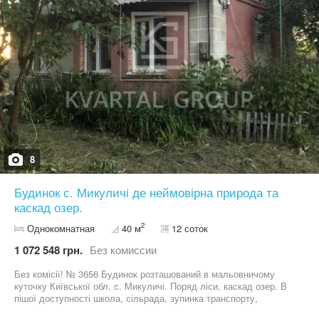
найближчого міста 5 км до Немішаєва,до Бучі 15 км.Без комісії.
8
Будинок с. Микуличі де неймовірна природа та
каскад озер.
2
Однокомнатная
40 м
12 соток
1 072 548 грн.
Без комиссии
Без комісії! № 3656 Будинок розташований в мальовничому
куточку Київської обл. с. Микуличі. Поряд ліси, каскад озер. В
пішої доступності школа, сільрада, зупинка транспорту,
магазини. Дорога до будинку асфальтована. Ділянка - 12 соток