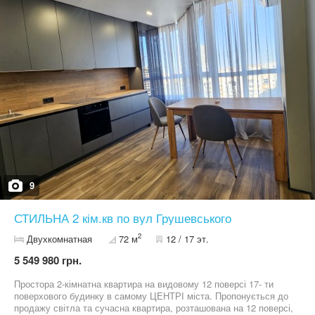
власного проживання, так і для інвестиції. Телефонуйте, щоб
домовитися про перегляд
9
СТИЛЬНА 2 кім.кв по вул Грушевського
2
Двухкомнатная
72 м
12 / 17 эт.
5 549 980 грн.
Простора 2-кімнатна квартира на видовому 12 поверсі 17- ти
поверхового будинку в самому ЦЕНТРІ міста. Пропонується до
продажу світла та сучасна квартира, розташована на 12 поверсі,