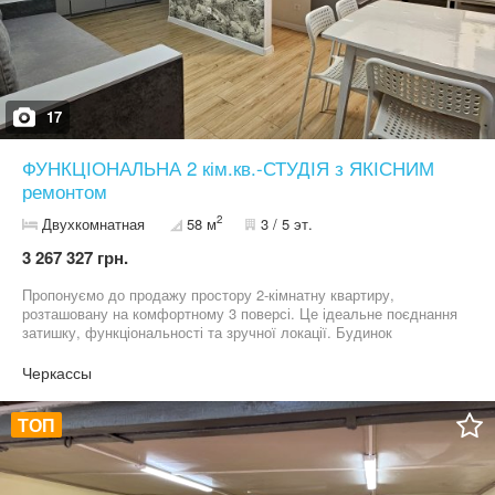
17
ФУНКЦІОНАЛЬНА 2 кім.кв.-СТУДІЯ з ЯКІСНИМ
ремонтом
2
Двухкомнатная
58 м
3 / 5 эт.
3 267 327 грн.
Пропонуємо до продажу простору 2-кімнатну квартиру,
розташовану на комфортному 3 поверсі. Це ідеальне поєднання
затишку, функціональності та зручної локації. Будинок
знаходиться на вул. Смілянська, у районі з розвиненою
інфраструктурою, де все необхідне для комфортного життя
Черкассы
знаходиться поруч: магазини, супермаркети, школи, дитячі
садочки, зупинки громадського транспорту, заклади відпочинку
ТОП
та сфери послуг. Це квартира, в якій уже все зроблено для
комфортного життя. Сучасний дизайнерський ремонт виконаний
із якісних матеріалів, продуманий до дрібниць, а кожен елемент
інтер"єру гармонійно поєднує естетику та функціональність.