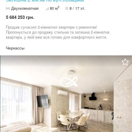
2
Двухкомнатная
80 м
8 / 17 эт.
5 684 253 грн.
Продаж сучасної 2-кімнатної квартири з ремонтом!
Пропонується до продажу стильна та затишна 2-кімнатна
квартира, у якій вже все готово для комфортного життя.
Простора кухня, де приємно проводити час із родиною. Світлі
кімнати з якісним ремонтом. Санвузол у сучасному дизайні.
Черкассы
Встановлені всі необхідні комунікації. Будинок розташований у
зручному районі з розвиненою інфраструктурою: поруч
магазини, школа, дитячий садок, зупинки громадського
транспорту. Ця квартира стане чудовим вибором як для
власного проживання, так і для інвестиції. Телефонуйте, щоб
домовитися про перегляд