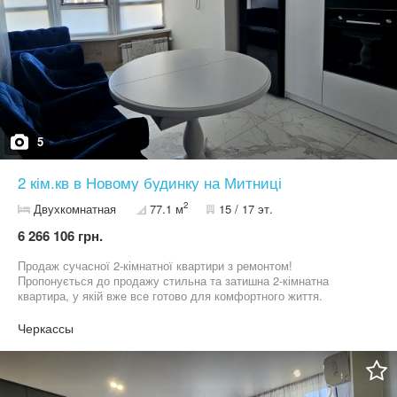
5
2 кім.кв в Новому будинку на Митниці
2
Двухкомнатная
77.1 м
15 / 17 эт.
6 266 106 грн.
Продаж сучасної 2-кімнатної квартири з ремонтом!
Пропонується до продажу стильна та затишна 2-кімнатна
квартира, у якій вже все готово для комфортного життя.
Простора кухня, де приємно проводити час із родиною. Світлі
кімнати з якісним ремонтом. Санвузол у сучасному дизайні.
Черкассы
Встановлені всі необхідні комунікації. Будинок розташований у
зручному районі з розвиненою інфраструктурою: поруч
магазини, школа, дитячий садок, зупинки громадського
транспорту. Ця квартира стане чудовим вибором як для