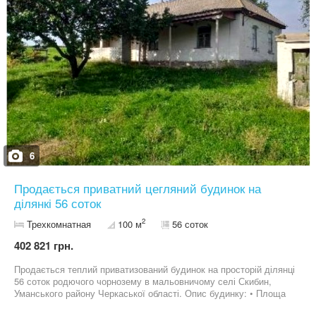
6
Продається приватний цегляний будинок на
ділянкі 56 соток
2
Трехкомнатная
100 м
56 соток
402 821 грн.
Продається теплий приватизований будинок на просторій ділянці
56 соток родючого чорнозему в мальовничому селі Скибин,
Уманського району Черкаської області. Опис будинку: • Площа
будинку: 100 м² • Комплектація: Хол, дві кімнати, кухня з піччю