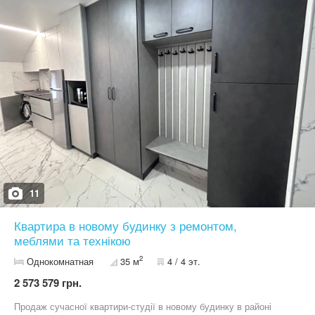
планування; * квартира повністю укомплектована меблями та
технікою — залишається все необхідне для комфортного
проживання. Локація — одна з головних переваг цієї квартири. У
самому центрі міста поруч є все, що потрібно для щоденного
життя: магазини, школи, дитячі садки, кафе, зупинки
громадського транспорту, парки та вся необхідна
інфраструктура. Це чудовий варіант як для власного
проживання, так і для інвестиції — квартира в центрі завжди
користується високим попитом. Телефонуйте, щоб домовитися
про перегляд. Ця квартира варта вашої уваги Телефони для
запису на перегляд: 063 360 01 06 068 360 01 06
11
Квартира в новому будинку з ремонтом,
меблями та технікою
2
Однокомнатная
35 м
4 / 4 эт.
2 573 579 грн.
Продаж сучасної квартири-студії в новому будинку в районі