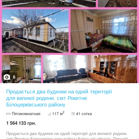
надає повний перелік послуг з питань, пов'язаних з нерухомістю.
Безкоштовно приймаємо заявки від продавців і орендарів.
Гарантуємо об'єктивну оцінку, якісну рекламну компанію та
юридичну підтримку.
6
Продається два будинки на одній території
для великої родини. смт Рокитне
Білоцерківського району
2
Пятикомнатная
117 м
41 сотка
1 564 133 грн.
Продається два будинки на одній території для великої родини.
смт Рокитне Білоцерківського району Київської області. Перший