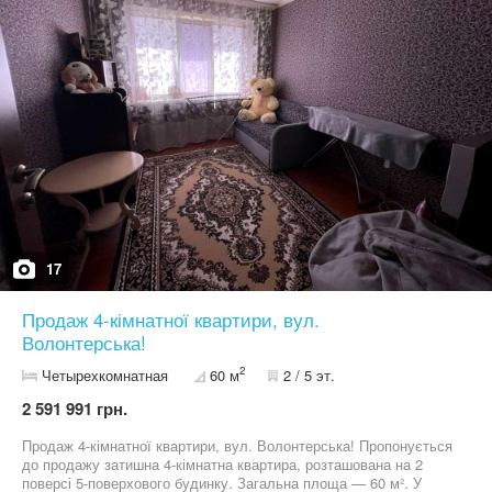
17
Продаж 4-кімнатної квартири, вул.
Волонтерська!
2
Четырехкомнатная
60 м
2 / 5 эт.
2 591 991 грн.
Продаж 4-кімнатної квартири, вул. Волонтерська! Пропонується
до продажу затишна 4-кімнатна квартира, розташована на 2
поверсі 5-поверхового будинку. Загальна площа — 60 м². У