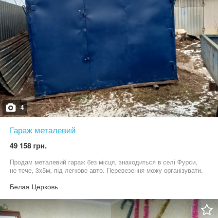
4
Гараж металевий
49 158 грн.
Продам металевий гараж без місця, знаходиться в селі Фурси,
не тече, 3х5м, під легкове авто. Перевезення можу організувати.
Белая Церковь