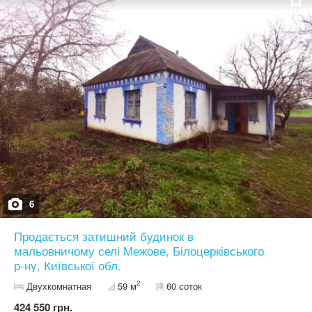
співпраці власників нерухомості. Допоможемо продати чи здати
Ваш об'єкт нерухомості максимально швидко та по вигідній
ринковій ціні! Надаємо безкоштовну юридичну консультацію
власникам нерухомості та клієнтам. Звернувшись в Агенцію
Нерухомості клієнт гарантовано отримає повний спектр послуг.
Телефонуйте, є багато інших варіантів, чекаємо на зустріч !
6
Продається затишний будинок в
мальовничому селі Межове, Білоцерківського
р-ну, Київської обл.
2
Двухкомнатная
59 м
60 соток
424 550 грн.