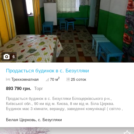
моменту вручення правовстановлюючих документів, перевірка
нерухомості на наявність арештів, обтяжень, и.т.п.
6
Продається будинок в с. Безугляки
2
Трехкомнатная
70 м
25 соток
893 790 грн.
Торг
Продається будинок в с. Безугляки Білоцерківського р-н.,
Київської обл., 90 км від м. Києва, 8 км від м. Біла Церква.
Будинок має 3 кімнати, веранду, заведенні комунікації ( світло ,
газ). Дах шиферний. Будинок в житловому станні . Підійде як
для постійного проживання так і для дачі. В подвір’ї криниця,
Белая Церковь, с. Безугляки
підсобні приміщення, сарай , літня кухня з газом , наявний погріб
для зберігання продуктів, земельна ділянка 25 соток. Остаточна
ціна буде обговорюватися з реальним покупцем! Запрошуємо до