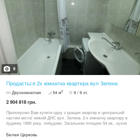
9
Продається 2х кімнатна квартира вул Зелена
2
Двухкомнатная
54 м
9 / 9 эт.
2 904 818 грн.
Пропонуємо Вам купити одну з кращих квартир в центральній
частині міста! нижній ДНС вул. Зелена. 2-х кімнатну квартиру в
будинку 1995 року. побудови. Загальною площею 54 кв., кухня
9м. не кутова. В квартирі зроблено капітальний ремонт, нова
електропроводка, нова сан.техніка, Квартира продається з
Белая Церковь
меблями та технікою. Прекрасне місце для життя, поруч в пішій