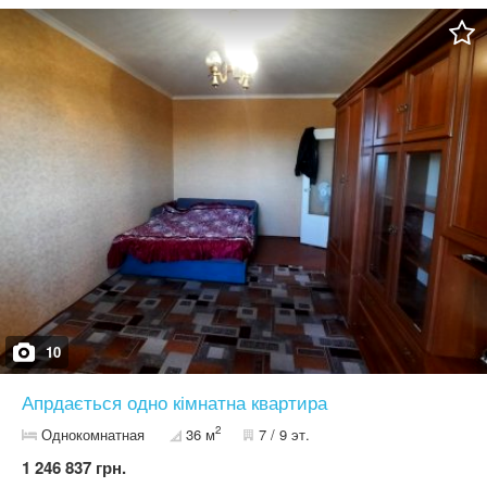
доступності школа, садок, базар, магазини, р. Рось. парк
"Олександрія ", зупинка громадського транспорту. Офіційно
зареєстроване підприємство з постійною адресою,
кваліфікованим персоналом та досвідом роботи, надає повний
перелік послуг з питань, пов'язаних з нерухомістю. Безкоштовно
приймаємо заявки від продавців і орендарів. Гарантуємо
об'єктивну оцінку, якісну рекламну компанію та юридичну
підтримку. Юридичний супровід угод до моменту вручення
правовстановлюючих документів,
10
Апрдається одно кімнатна квартира
2
Однокомнатная
36 м
7 / 9 эт.
1 246 837 грн.