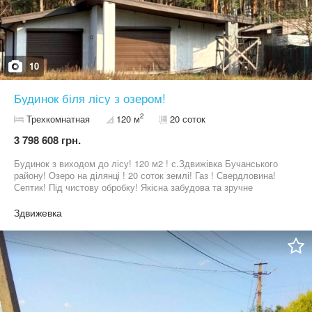
10
Будинок біля лісу з озером!
2
Трехкомнатная
120 м
20 соток
3 798 608 грн.
Будинок з виходом до лісу! 120 м2 ! с.Здвижівка Бучанського
району! Озеро на ділянці ! 20 соток землі! Газ ! Свердловина!
Септик! Під чистову обробку! Якісна забудова та зручне
планування! Телефонуйте!
Здвижевка