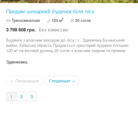
Продам шикарний будинок біля лісу
2
Трехкомнатная
120 м
20 соток
3 798 608 грн.
Без комиссии
Будинок з власним виходом до лісу | с. Здвижівка Бучанський
район, Київська область Продається просторий будинок площею
120 м² на великій ділянці 20 соток з власним озером та прямим
виходом до лісу. Ідеальне місце для тих, хто цінує тишу,
природу та приватність, але хоче жити недалеко від Києва.
Здвижевка
Характеристики будинку: Площа будинку — 120 м² Стан — під
чистове оздоблення Підключений газ Власна свердловина
Септик Переваги ділянки: Власне озеро на території Прямий
← Предыдущая
Следующая →
вихід до лісу Тиха та мальовнича локація Велика ділянка 20
соток — достатньо місця для саду, зони відпочинку, басейну
або гостьового будинку Телефонуйте для отримання детальної
1
2
3
інформації та організації перегляду. Чудовий варіант для
заміського життя поруч із Києвом.