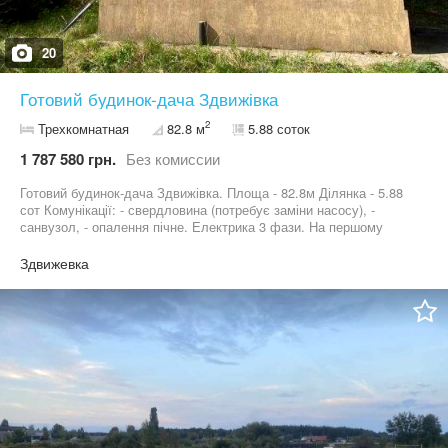
20
Готовий будинок-дача Здвижівка
2
Трехкомнатная
82.8 м
5.88 соток
1 787 580 грн.
Без комиссии
Готовий будинок-дача Здвижівка. Площа - 82.8м Ділянка - 5.88
сот Комунікації: - свердловина (потребує заміни насосу), -
санвузол, - опалення пічне. Електрика 3 фази. На першому
поверсі 2 окремі кімнати, другий поверх - вільне планування.
Цокольний поверх гараж і дві кімнати, можна використовувати
Здвижевка
для збереження речей або зробити житлові кімнати або баня.
Телефонуйте, домовимось про перегляд