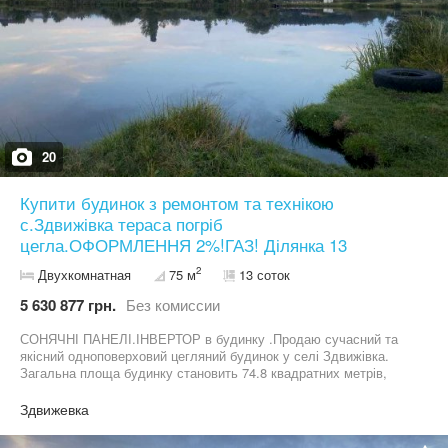
20
Купити будинок з ремонтом та технікою
с.Здвижівка тераса погріб
цегла.ОФОРМЛЕННЯ 2%!ГАЗ! Ділянка 13
2
Двухкомнатная
75 м
13 соток
5 630 877 грн.
Без комиссии
СОНЯЧНІ ПАНЕЛІ.ІНВЕРТОР в будинку .Продаю сучасний та
якісний одноповерховий цегляний будинок у селі Здвижівка.
Загальна площа будинку становить 74.8 квадратних метрів,
житлова площа 36.5 квадратних метрів, а площа кухні 9.8
квадратних метрів. Також є простора затишна тераса площею 21
Здвижевка
квадратний метр для відпочинку на свіжому повітрі. Будинок
розташований на великій приватизованій земельній ділянці