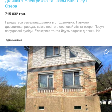
Ділянка з Електрикою та Газом біля Лісу і
Озера
715 032 грн.
Продається земельна ділянка в с. Здвижівка. Навколо
дивовижна природа, свіже повітря, сосновий ліс та озеро. Поруч
побудовані сусіди. Електрика та газ йдуть вздовж ділянки. На
території ростуть багаторічні дерева (берези, сосни тощо).
Ділянка рівна. Складається з 4 окремих ділянок: 2 для
Здвижевка
будівництва (24.98 соток) та 2 для с/г (5.12 соток). За потреби
можу надати відеоогляд ділянки. БЕЗ комісії!