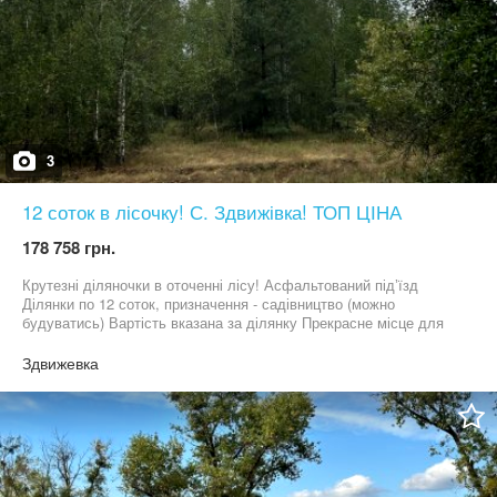
3
12 соток в лісочку! С. Здвижівка! ТОП ЦІНА
178 758 грн.
Крутезні діляночки в оточенні лісу! Асфальтований підʼїзд
Ділянки по 12 соток, призначення - садівництво (можно
будуватись) Вартість вказана за ділянку Прекрасне місце для
життя та відпочинку! Бучанський район, с Здвижівка Від Бучі -
15 хв на авто!
Здвижевка