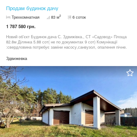
Продам будинок дачу
2
Трехкомнатная
83 м
6 соток
1 787 580 грн.
Новий обʼєкт Будинок-дача С. Здвижівка., СТ «Садовод» Площа
82.8м Ділянка 5.88 сот( не по документах 9 сот) Комунікації
:свердловина потребує заміни насосу,санвузол, опалення пічне.
Електрика 3 фази. На першому поверсі 2 окремі кімнати, другий
поверх вільне планування. Цокольний поверх гараж і дві
Здвижевка
кімнати, можна використовувати для збереження речей або
зробити житлові кімнати або баня. Податки 1% і 2% Ціна 40000$