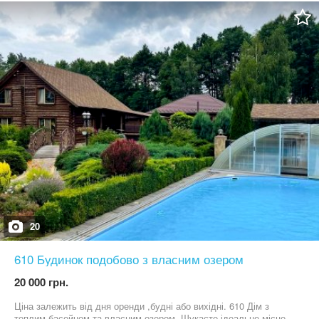
Продаємо одним лотом.
20
610 Будинок подобово з власним озером
20 000 грн.
Ціна залежить від дня оренди ,будні або вихідні. 610 Дім з
теплим басейном та власним озером. Шукаєте ідеальне місце