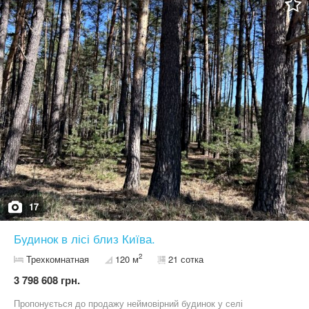
17
Будинок в лісі близ Київа.
2
Трехкомнатная
120 м
21 сотка
3 798 608 грн.
Пропонується до продажу неймовірний будинок у селі