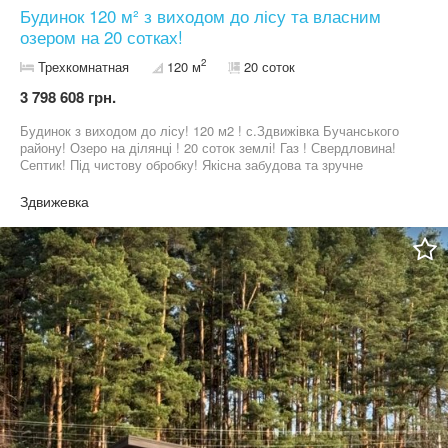
Будинок 120 м² з виходом до лісу та власним
озером на 20 сотках!
2
Трехкомнатная
120 м
20 соток
3 798 608 грн.
Будинок з виходом до лісу! 120 м2 ! с.Здвижівка Бучанського
району! Озеро на ділянці ! 20 соток землі! Газ ! Свердловина!
Септик! Під чистову обробку! Якісна забудова та зручне
планування! Ціна: 85 000 $ ! Телефонуйте . 09*********17
Здвижевка