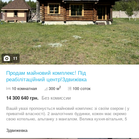
11
Продам майновий комплекс! Під
реабілітаційний центр!Здвижівка
2
10 комнатная
300 м
100 соток
14 300 640 грн.
Без комиссии
Вашій увазі пропонується майновий комплекс зі своїм озером ( у
приватній власності). 2 аналогічних будинки, кожен має окремо
свою котельню, альтанку з мангалом. Велика кухня-вітальня, 5
кімнат, інженерна та с/в. Розведена тепла підлога. Можна
використовувати під реабілітаційний центр! За більш детальною
Здвижевка
інформацією звертайтесь по телефону. Перегляд в зручний час