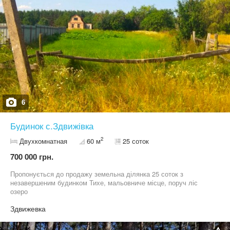
6
Будинок с.Здвижівка
2
Двухкомнатная
60 м
25 соток
700 000 грн.
Пропонується до продажу земельна ділянка 25 соток з
незавершеним будинком Тихе, мальовниче місце, поруч ліс
озеро
Здвижевка