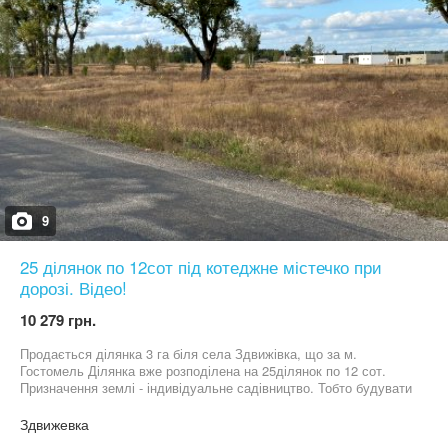
9
25 ділянок по 12сот під котеджне містечко при
дорозі. Відео!
10 279 грн.
Продається ділянка 3 га біля села Здвижівка, що за м.
Гостомель Ділянка вже розподілена на 25ділянок по 12 сот.
Призначення землі - індивідуальне садівництво. Тобто будувати
можна 2 поверхи + мансардний. Ділянки розташовані біля
асфальтованої дороги. Ідеально підійде для котеджного
Здвижевка
будівництва. Є відео: youtu.be/3V19MN6NoZI Ціна за сотку.