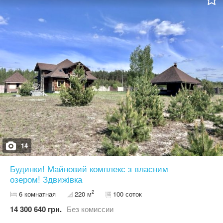
14
Будинки! Майновий комплекс з власним
озером! Здвижівка
2
6 комнатная
220 м
100 соток
14 300 640 грн.
Без комиссии