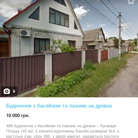
замовляти сніданок, обід та вечерю.Також можливе проведення
банкетів. Шикарний та затишний будинок ідеально підходить для
сімейного відпочинку чи відпочинку з друзями.Є все потрібне
для комфортного проживання.Ціна залежить від кількості гостей
. Будні Понеділок – четвер і неділя до 15 гостей -22000 грн.
П'ятниця – субота – до 15 гостей -25.000 грн. Кожна наступна
людина 1500 грн за гостя .Баня оплачується окремо. Басейн
теплий 22 градуси входить в ціну оренди
6
Будиночок з басейном та лазнею на дровах
10 000 грн.
469 будиночок з басейном та лазнею на дровах – Бровари
Площа 140 м2. 2 кімнати відпочинку Басейн розміром 3х4, є
настільні ігри, xbox 360, у дворі мангал, надаються послуги