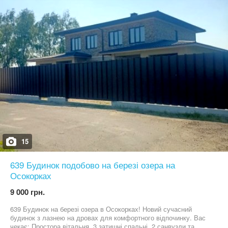
озера, площа 137 м2. Є лазня (оплачується додатково, 4
години-3000 грн), камінний зал (оснащений дровами
безкоштовно, безліміт), велика простора альтанка з мангальною
зоною, свій пляж, пірси, можна порибалити, жодних сторонніх
людей!
15
639 Будинок подобово на березі озера на
Осокорках
9 000 грн.
639 Будинок на березі озера в Осокорках! Новий сучасний
будинок з лазнею на дровах для комфортного відпочинку. Вас
чекає: Простора вітальня. 3 затишні спальні. 2 санвузли та