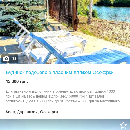
18
Будинок подобово з власним пляжем Осокорки
12 000 грн.
Для активного відпочинку в оренду здаються сап дошки 1000
грн 1 шт на весь період відпочинку (4000 грн 1 шт залог
готівкою) Субота 15000 грн до 10 гостей + 500 грн за наступного
Пʼятниця і неділя 14000 грн до 10 гостей + 500 грн за наступного
гостя Будні- 12000 грн за добу до 10 гостей . Наступний гость
Киев, Дарницкий, Осокорки
500 грн 460 Дім зі своїм пляжем та лазнею. 4000 грн – страхова
сума (повертається при виїзді). Розташований у місті Київ,
Осокорки. 3 спальні, приймаємо до 20 гостей. Будинок на березі