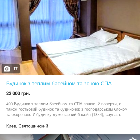
17
Будинок з теплим басейном та зоною СПА
22 000 грн.
493 Будинок з теплим басейном та СПА зоною. 2 поверхи, є
також гостьовий будинок та будиночок з господарським блоком
та охороною. У будинку дуже гарний басейн (18х4), сауна, є
своє озеро 2 га з фонтаном та рибою, дитячий майданчик,
спортивний комплекс, соснові дерева, навіс для 2-х автомобілів.
Киев, Святошинский
Площа 750 м2, 30 соток.Є хамам, купіль, джакузі, всього 16
спальних місць.Є генератор (оплачується додатково), можна