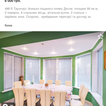
6 000 грн.
488 Б Таунхаус близько піщаного пляжу Десни. площею 80 кв.м,
2 поверхи, 6 спальних місць, вітальня-кухня, 2 спальні +
барбекю зона. Охорона , прибирання території та догляд за
садом, вивіз сміття, Інтернет, скважина. Додаткова оплата за
електроенергію та прибирання будинку.
Киев
20