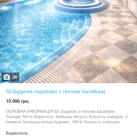
життя. Ціни: Будні: 18 000 грн Вихідні: 23000 грн . Обирайте
стиль життя, про який завжди мріяли!
20
53 Будинок подобово з теплим басейном
15 000 грн.
ОСНОВНА ІНФОРМАЦІЯ 53. Будинок із теплим басейном
Локація: Місто Бориспіль, Київська область Кількість поверхів: 2
поверхи Загальна площа будинку: 150 м² Кількість спальних
місць (комфортних): До 8 спальних місць (4 у спальнях + 4 на
додаткових диванах або ліжках) Максимальна кількість гостей:
Борисполь