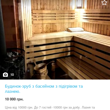
. На другому поверсі: ванна кімната, 4 спальні для комфортного
розміщення до 8 гостей на ніч, та зона відпочинку. Також ви
можете замовити додатковий невеликий будиночок з 4
спальними місцями за додаткову плату 4000 грн за добу . На
третьому поверсі: настільний теніс, покерний стіл та 2 більярдні
столи і також стоять комфортні дивани . Ціна на суботу до 20
гостей 25000. Більше 20 власниця не бере . Ціна понеділок –
четвер -До 10 гостей -16.000грн До 20 – 22.000 грн Ціна
П’ятниця, неділя До 10 гостей – 20.000грн До 20 гостей 23000 грн
Ціна субота До 10 гостей 22.000 До 20 гостей- 25000 грн. Також
при поселенні обов’язково залогова сума яка складає 1000
гривень з гостя. Якщо у вас кампанія 15 гостей , то залогова
сума буде складати 15000 грн. Залогова сума повертається
вам, якщо нічого не пошкоджено в будинку .
10
Будинок-зруб з басейном з підігрівом та
лазнею.
10 000 грн.
Ціна від 10000 грн. До 7 гостей -10000 грн за добу. Лазня та