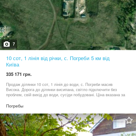
7
10 сот, 1 лінія від річки, с. Погреби 5 км від
Київа
335 171 грн.
Продаж ділянки 10 сот, 1 лінія до води, с. Погреби масив
Висока. Дорога до ділянки висипана, світло підключити без
проблем, свій вихід до води, сусіди побудовані. Ціна вказана за
сотку.
Погребы