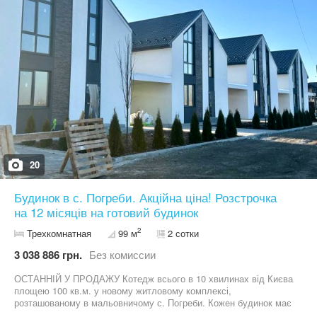
На території посаджено плодові та декоративні рослини, літня
тераса з мангалом Будинок розташований у дуже
перспективному місці. Неподалік будинку протікає річка Кодак, у
кроковій доступності розташовані магазини Сільпо, Фора, АТБ,
заправки, ресторани, тенісний клуб. #A 2 4 7 2
20
Будинок в с. Погреби. Акційна ціна! Розстрочка
на 12 місяців на готовий будинок
2
Трехкомнатная
99 м
2 сотки
3 038 886 грн.
Без комиссии
ОСТАННІЙ У ПРОДАЖУ Котедж всього в 10 хвилинах від Києва
площею 100 кв.м. у новому житловому комплексі,
розташованому в мальовничому с. Погреби. Кожен будинок має
власну парковку під авто з навісом. Чудова локація нового