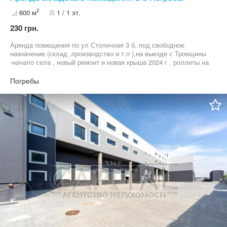
2
600 м
1 / 1 эт.
230 грн.
Аренда помещения по ул Столичная 3 б, под свободное
назначение (склад ,производство и т.п ),на выезде с Троещины
-начало села , новый ремонт и новая крыша 2024 г , роллеты на
дверях ,вентиляция, интернет, теплый, сухой , чистый, высота 5
м ,два входа, 380 вт и трансформатор на 100 квт, вентиляция
Погребы
,интернет ,туалет, душ, охрана , видеонаблюдение, офис по
желанию обсуждается в отдельном здании на территории, 600м
,отопления нет, но котлы есть на дровах, обогреватели тоже
можем обсудить ,по заезду большие фуры не развернутся
,поэтому малогабаритные могут ,есть автокар ,как вариант
,готовы к диалогу по срокам и цене