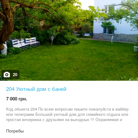
20
204 Уютный дом с баней
7 000 грн.
Код объекта 204 По всем вопросам пишите пожалуйста в вайбер
или телеграмм Большой уютный дом для семейного отдыха или
простая вечеринка с друзьями на выходных !!! Охраняемая и
безопасная территория . В этом доме будет очень удобно
компании до 20 человек . Имеется большой зал на первом
Погребы
этаже . Уютная мангальная зона , зона отдыха для детей, и