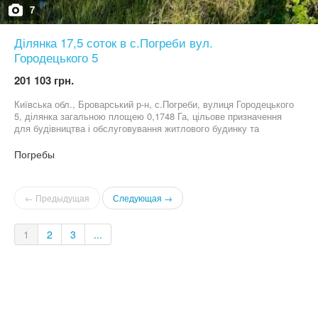
села серед нових ЖК поруч з каналом де можна половити рибу
7
та посмажити м'яса Вартість таунхаусу в 5 хв від Києва 65000
доларів США Без комісії для покупця Запис на перегляд за
Ділянка 17,5 соток в с.Погреби вул.
номером телефону 09*********81 Віталіна
Городецького 5
201 103 грн.
Київська обл., Броварський р-н, с.Погреби, вулиця Городецького
5, ділянка загальною площею 0,1748 Га, цільове призначення
для будівництва і обслуговування житлового будинку та
господарських будівель і споруд (присадибна ділянка) Ціна
вказана за сотку
Погребы
← Предыдущая
Следующая →
1
2
3
...