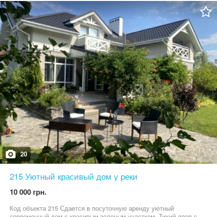
банька !) В 300 метров от дома протекает река Десна ( хорошая
пляжная зона ) + не большой лес где можно приятно провести
время на природе . 7 спальных комнат , есть доп. спальное
место . Большой зал на первом этаже, и уютная библиотека на
втором . Во дворе имеется беседка в которой будет хорошо
отдохнуть в любую пору года. Имеется все для хорошего
отдыха с компанией ( магазины , аптеки , минимаркеты ,
бильярд и дискотека на базе по соседству , прогулки по лесу и
пляж ) До станции метро Лесная 15 км , ходит маршрутка
каждые 45 минут . В будние цена от 5500 грн сутки до 6
человек, 7000 до 10 чел, 8000 до 15 чел, 9000 до 20 человек
Выходные пт и вс от 7500 грн на минимальное количество
людей Сб цена от 10000 Баня 400 грн час Чан 3000 затопка По
всем вопросам пишите на вайбер, вотсап или телеграмм
20
215 Уютный красивый дом у реки
10 000 грн.
Код объекта 215 Сдается в посуточную аренду уютный
современный дом с красивым зеленым участком. Тихий двор с