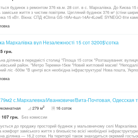
ться будинок з ремонтом 376 кв.м. 28 сот. в с. Мархалівка. До Києва 15 к
ття з чистим повітрям. Цегляний будинок 376 м² (стіни шириною 50 см з шаром утеплювача). Газ,
ика 15 кВт. Вікна: СПД 4Clima GS-16Ar-4шл-14Ar-4LowE SYNEGO 6ти камер
. 3 поверхи з панельним перекриттям. Третій поверх 2 спальні з гардер
ловка
ми, додатково кабінет або спальня. Другий поверх спальня, окремо гард
 поверх: зал-вітальня, 2 санвузла з душовими, кухня-столова (розрахова
вати функцію великої спальні або за іншим призначенням. Є ще одна кух
т, хол, 2 спальні, котельня з кондисаційним котлом, комплексна система 
ка Мархалівка вул Незалежності 15 сот 3200$\сотка
зація септики переливні. Встановлена система охоронної та пожежної сиг
5 грн.
ючений інтернет. Територію можете облаштувати для себе, як забажаєте. Є відео огляд будинку.
Ключі на руках. АН GOLDEN MEAN
на ділянка в передмісті столиці *Площа 15 соток *Розташування: вулиця
ківський район. *Метро Теремки-15км *Новий житловий масив! *Неподалік
ний ліс -500м *В центрі вся необхідна інфраструктура! Нова пошта, Укрпо
ан, місцева та приватна школа. *Цільове призначення: 02.01 Для будівни
ловка
у, господарських будівель і споруд (присадибна ділянка) для будівництв
арських будівель і споруд * Розміри ділянки 30*50м. Фасад 30м *Асфальтов
ивість стандартного підключення. Тихе та спокійне місце для постійного проживання! Вартість 3200$ за
79м2 с.Мархалевка/Иванковичи/Вита-Почтовая, Одесская т
2
икомнатная
279 м
16 соток
 107 грн.
Без комиссии
ується до продажу просторий будинок у мальовничому селі Мархалівка п
а комфорт заміського життя з близькістю всієї необхідної інфраструктур
на ділянка — 16,2 сотки. На території також знаходиться окремий гость