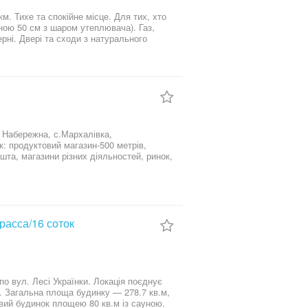
м. Тихе та спокійне місце. Для тих, хто
ні. Двері та сходи з натурального
обними та санвузлами з душовими
еробна та санвузол з душовою кабіною.
на на газову плиту), але може
ня-вітальня з індукційною плитою,
фільтрації води. Скважина 100м.
налізації, відеоспостереження, заведено
 Набережна, с.Мархалівка,
: продуктовий магазин-500 метрів,
шта, магазини різних діяльностей, ринок,
цтва і обслуговування житлового
а та обслуговування жилого будинку,
аний під'їзд. * Сусіди всі побудовані. *
расса/16 соток
о вул. Лесі Українки. Локація поєднує
и. Загальна площа будинку — 278.7 кв.м,
овий будинок площею 80 кв.м із сауною.