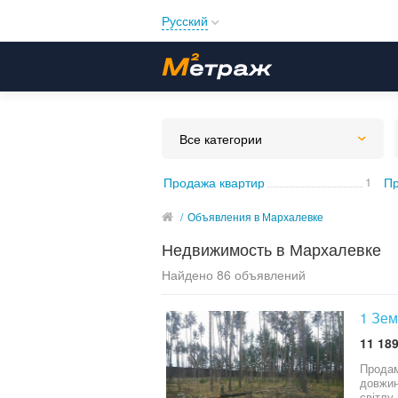
Русский
Русский
Українська
Все категории
Продажа квартир
1
Пр
/
Объявления в Мархалевке
Недвижимость в Мархалевке
Найдено 86 объявлений
1 Зем
11 189
Продам
довжину. Поряд з земельною ділянкою проходить газова труба середнього тиску, а та
світлу. На ділянці росте доросла сосна. З заду ділянки поле по планам там повинне бути містечко з багатопов