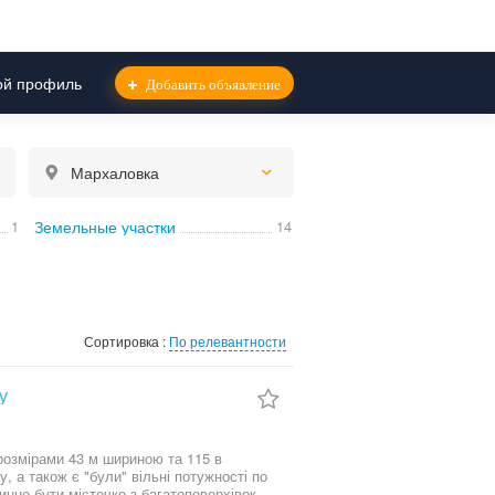
й профиль
Добавить объявление
Мархаловка
1
Земельные участки
14
Сортировка :
По релевантности
у
розмірами 43 м шириною та 115 в