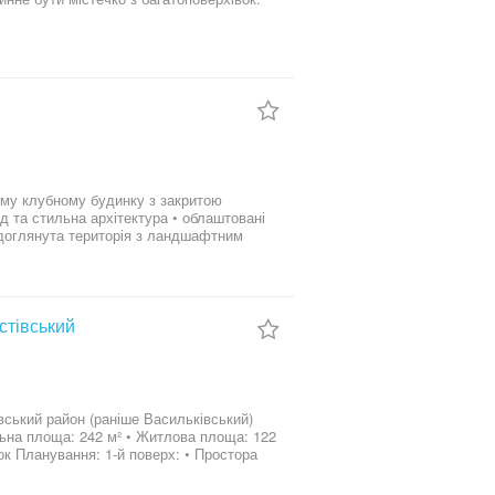
инку з усіма зручностями.
Фастівський
вський район (раніше Васильківський)
тора
ісом (з димоходом та зоною приготування
мим входом у будинок 2-й поверх: