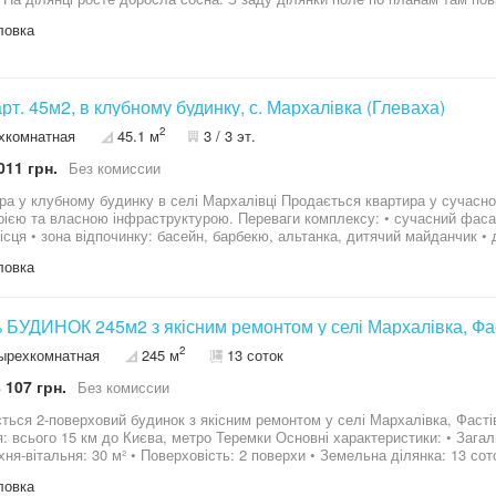
писати на Viber або Watsapp
ловка
2к кварт. 45м2, в клубному будинку, с. Мархалівка (Глеваха)
2
хкомнатная
45.1 м
3 / 3 эт.
011 грн.
Без комиссии
ному будинку в селі Мархалівці Продається квартира у сучасному клубному будинку з закритою
ною інфраструктурою. Переваги комплексу: • сучасний фасад та стильна архітектура • облаштовані
айданчик • доглянута територія з ландшафтним
и квартири: • загальна площа – 45 м² • продумане та різне планування • є балкон • заведені всі
ловка
ода • індивідуальне газове опалення • квартира після забудовника, готова до косметичного
ло Мархалівка – спокій та комфорт заміського життя з швидким виїздом до Києва.
риємна. Ідеальний варіант для тих, хто хоче затишне житло у новому буд
Без % БУДИНОК 245м2 з якісним ремонтом у селі Мархалівка, 
2
ырехкомнатная
245 м
13 соток
 107 грн.
Без комиссии
ться 2-поверховий будинок з якісним ремонтом у селі Мархалівка, Фасті
15 км до Києва, метро Теремки Основні характеристики: • Загальна площа: 242 м² • Житлова площа: 122
я-вітальня: 30 м² • Поверховість: 2 поверхи • Земельна ділянка: 13 соток Планування: 1-й поверх: • Прос
вітальня з виходом на подвір’я • Цегляна капітальна піч-барбекю під нав
ловка
а відкритому вогні) • Санвузол із душовою кабіною • Гараж на дві автівки з пря