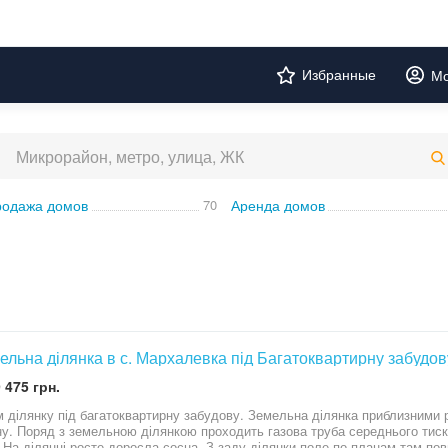
Избранные
Мо
одажа домов
70
Аренда домов
ельна ділянка в с. Мархалевка під Багатоквартирну забудов
 475 грн.
 ділянку під багатоквартирну забудову. Земельна ділянка приблизними 
кож є "були" вільні потужності по
ерхівок.