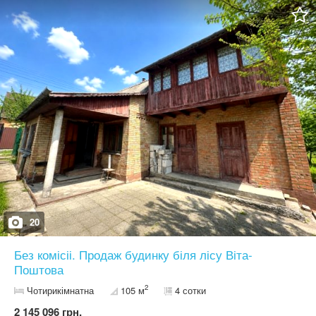
- розведена електропроводка. Продумане планування: Перший
поверх: * простора кухня-вітальня з панорамними вікнами та
виходом на внутрішній двір; * світла житлова кімната; * технічне
приміщення; * санвузол; * вхідна група. Монолітні сходи ведуть
на другий поверх. Другий поверх: * три окремі спальні; *
санвузол; * балкон, на який є вихід зі спальні. На території: *
встановлений паркан; * відкатні ворота; * власне подвір’я, яке
можна облаштувати під зону відпочинку, барбекю чи дитячий
майданчик. Цей будинок стане чудовим вибором для сім’ї, яка
цінує комфорт, сучасне планування та можливість завершити
ремонт на свій смак. Телефонуйте вже сьогодні та
домовляйтеся про перегляд! Будинок готовий до знайомства зі
своїми новими власниками.
20
Без комісіі. Продаж будинку біля лісу Віта-
Поштова
2
Чотирикімнатна
105 м
4 сотки
2 145 096 грн.