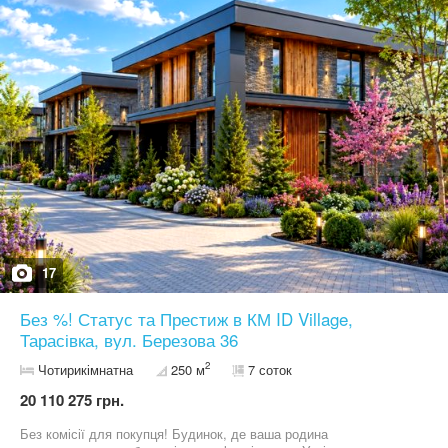
вітальня; столова зона; спальна кімната; хоз приміщення під
сходами - можна розглянути під комірку; ґанок на фасаді та
тераса з кухні у двір. Другий поверх - санвузол; дві спальні
кімнати, які можуть бути поділені або на 4 кімнати або на 3
кімнати. Кімнати прямокутної форми, що дає змогу зонально
розділити простір на спальне місце/робочу зону/ гардеробне
приміщення. Земельна ділянка 5 соток - правильної квадратної
форми. Є свердловина. Два септика з переливом. Будинок
підлаштований під електричне опалення, але є можливість
підключити газ. Будинок на етапі завершення будівництва.
Будинок розташований у мальовничому місці. Вид з вікон та
тераси на ліс, поруч багато озер. Сусідні ділянки майже всі
забудовані. Асфальтований під`їзд до самого будинку. Ціна – 77
000 $
17
Без %! Статус та Престиж в КМ ID Village,
Тарасівка, вул. Березова 36
2
Чотирикімнатна
250 м
7 соток
20 110 275 грн.
Без комісії для покупця! Будинок, де ваша родина