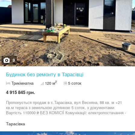
9
Будинок без ремонту в Тарасівці
2
Трикімнатна
120 м
5 соток
4 915 845 грн.
Пропонується продаж в с.Тарасівка, вул Весняна, 88 кв. м +21
кв.м тераса з земельною ділянкою 5 соток, з документами
Вартість 110000 ₴ БЕЗ КОМІСІЇ Комунікації: електропостачання -
17 кВт каналізація- септик водопостачання - свердловина Є
можливість підключити газ Локація: добре розвинена
Тарасівка
транспортна розв'язка, за 500 м від головної дороги на
Київ,поруч зупинка громадського транспорту Розвинена