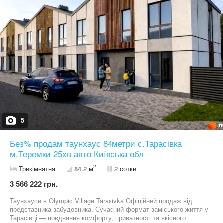
відеоспостереження • обслуговуюча компанія • відпочинкова
зона для мешканців Умови придбання: • готівковий /
безготівковий розрахунок • розтермінування до завершення
будівництва • можливий формат оплати 50/50 Документи: •
попередній договір • формат оформлення — квартира з
земельною ділянкою Olympic Village Tarasivka — це комфортне
середовище для життя, де поєднані сучасна архітектура,
безпека та атмосфера заміського спокою.
5
Без% продам таунхаус 84метри с.Тарасівка
м.Теремки 25хв авто Київська обл
2
Трикімнатна
84.2 м
2 сотки
3 566 222 грн.
Таунхауси в Olympic Village Tarasivka Офіційний продаж від
представника забудовника. Сучасний формат заміського життя у
Тарасівці — поєднання комфорту, приватності та якісного