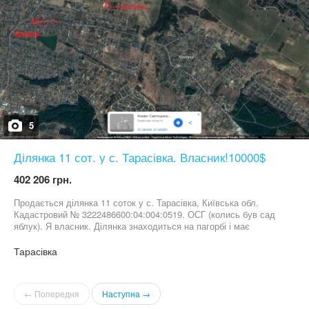
5
Ділянка 11 сот. у с. Тарасівка. Власник!10000$
402 206 грн.
Продається ділянка 11 соток у с. Тарасівка, Київська обл.
Кадастровий № 3222486600:04:004:0519. ОСГ (колись був сад
яблук). Я власник. Ділянка знаходиться на пагорбі і має
шикарний вид. Рівна, прямокутна. Сусід вже має невеличкий
каркасник. З іншого боку обробляються як городи. До одеської
Тарасівка
траси 10хв на авто. Поряд є маршрутка до Києва. Недалеко і до
Боярки та Вишневого. Ціна 9000 у.о.
← Попередня
Наступна →