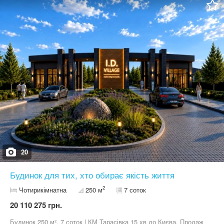
інфраструктура: поруч школа,дитячий садочок, та футбольна
школа, супермаркет Фора, Нова Почта Телефонуємо та
домовляємося на перегляд
20
Будинок для тих, хто обирає якість життя
2
Чотирикімнатна
250 м
7 соток
20 110 275 грн.
Будинок 250 м², 7 соток | КМ Тарасівка 15 хв до Києва. Продаж