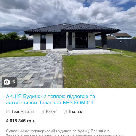
500 м від головної дороги до Києва. Поруч — школа, садочок,
футбольна школа, супермаркет Фора, Нова пошта та зупинка
громадського транспорту. До Києва 12 км по прямій головній
дорозі. Теоефонуй 24/7, домовимось про зручнийчас для
перегляду.
6
АКЦІЯ Будинок з теплою підлогою та
автополивом Тарасівка БЕЗ КОМІСІЇ
2
Трикімнатна
100 м
6 соток
4 915 845 грн.
Сучасний одноповерховий будинок по вулиці Весняна в
Тарасівці загальною площею 88 м² із просторою терасою 21 м²,