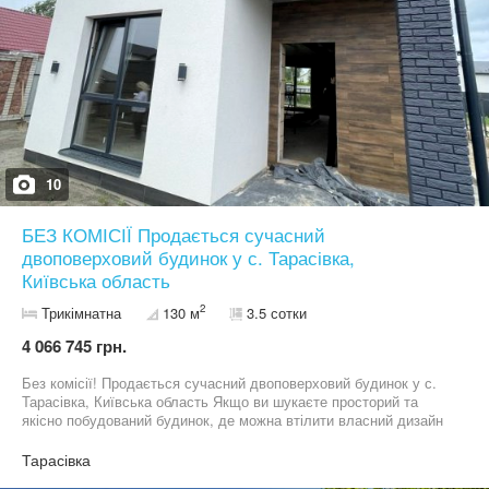
насолоджуватися природою. Ціна: 200 000 $ Без комісії для
покупця. Телефонуйте, організуємо перегляд! Ірина АН
GLOREAL
10
БЕЗ КОМІСІЇ Продається сучасний
двоповерховий будинок у с. Тарасівка,
Київська область
2
Трикімнатна
130 м
3.5 сотки
4 066 745 грн.
Без комісії! Продається сучасний двоповерховий будинок у с.
Тарасівка, Київська область Якщо ви шукаєте просторий та
якісно побудований будинок, де можна втілити власний дизайн
інтер’єру, ця пропозиція саме для вас! Характеристики: •
Загальна площа — 130 м² • Ділянка — 3,5 сотки Будинок під
Тарасівка
чистове оздоблення: - штукатурка стін; - чистова стяжка підлоги;