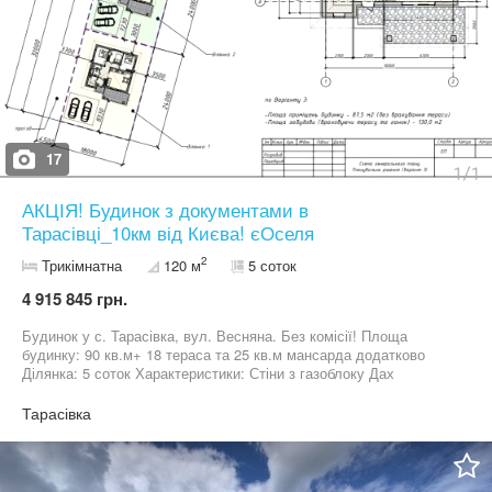
17
АКЦІЯ! Будинок з документами в
Тарасівці_10км від Києва! єОселя
2
Трикімнатна
120 м
5 соток
4 915 845 грн.
Будинок у с. Тарасівка, вул. Весняна. Без комісії! Площа
будинку: 90 кв.м+ 18 тераса та 25 кв.м мансарда додатково
Ділянка: 5 соток Характеристики: Стіни з газоблоку Дах
утеплений мінеральною ватою Зовнішнє утеплення пінопластом
Прибудинкова територія буде облаштована: паркан + бруківка,
Тарасівка
газон, автополив. Комунікації Електрика — 17 кВт Свердловина
50 метріа Септик переливний по 3 кільця Газ В будинку виконані
роботи: тепла підлога, розводка мокрих точок та опалення.
Залита лазерна стяжка. Локація Будинок знаходиться лише за