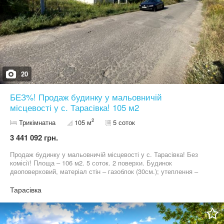
20
БЕЗ%! Продаж будинку у мальовничій
місцевості у с. Тарасівка! 105 м2
2
Трикімнатна
105 м
5 соток
3 441 092 грн.
Продаж будинку у мальовничій місцевості у с. Тарасівка! Без
комісії! Площа – 106 м2. 5 соток. 2 поверхи. Будинок
двоповерховий, матеріал стін – газоблок (30см.); утеплення –
пінопласт 100мм; монолітні сходи; залізобетонне перекриття;
дах – метало черепиця; утеплення даху – мінвата 200мм; вікна –
Тарасівка
двокамерний склопакет; висота стелі на першому та другому
поверхах – 2,8м. Розведена сантехніка у двох санвузлах ( на
1му та 2му поверсі) та на кухні. Підключена електрика - 10 кВт.
Планування: Перший поверх - коридор; санвузол; кухня-