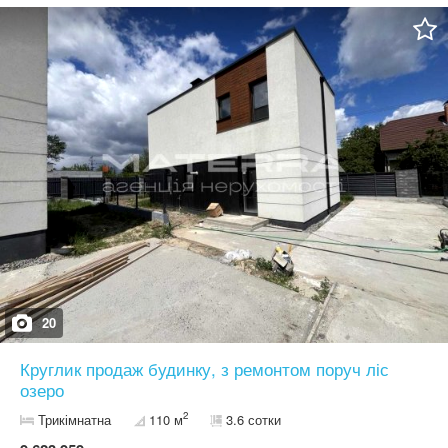
дома: Одесская трасса - 3 км метро Теремки - 10 км
Днепровское шоссе - 13 км Звоните, договоримся на просмотр, в
удобное для Вас время!
20
Круглик продаж будинку, з ремонтом поруч ліс
озеро
2
Трикімнатна
110 м
3.6 сотки