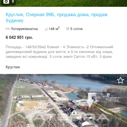
9
Круглик, Озерная 99Б, продажа дома, продаж
будинку
2
Чотирикімнатна
148 м
5 соток
6 042 951 грн.
Площадь - 148/53/35м2 Комнат - 4 Этажность -2 Оптимальний
двоповерховий будинок для життя, в 5-ти хвилинах від озера,
заведено всі комунікації, 5 соток землі Світло 15 кВт, 3 фази,
газ, котел, свердловина, септик, накриття для авто, господарча
кімната для інвентаря, брущатка, газон. 5 хвилин до озера,
Круглик
поруч ліс, чудова локація!!! Документи на будинок та комунікації
оформлені!