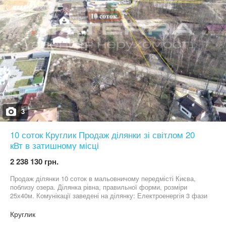
3
10 соток Круглик Продаж ділянки зі світлом 20
кВт в затишному місці
2 238 130 грн.
Продаж ділянки 10 соток в мальовничому передмісті Києва,
поблизу озера. Ділянка рівна, правильної форми, розміри
25х40м. Комунікації заведені на ділянку: Електроенергія 3 фази
- 20 кВт, зроблена свердловина та переливний септик. (Газ
поряд з ділянкою) Гарна під'їзна дорога до ділянки. Масив
Круглик
оточує повноцінний хвойний ліс та каскад озер (супер риболовля