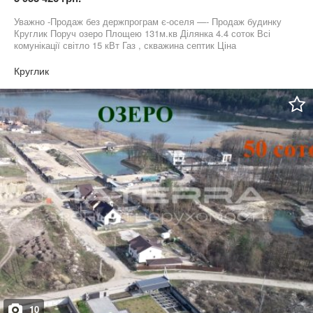
Уважно -Продаж без держпрограм є-оселя —- Продаж будинку
Круглик Поруч озеро Площею 131м.кв Ділянка 4.4 соток Всі
комунікації світло 15 кВт Газ , скважина септик Ціна
133000+оформлення
Круглик
10