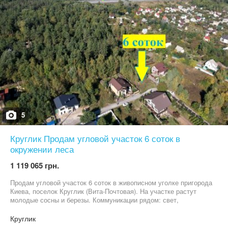
5
Круглик Продам угловой участок 6 соток в
окружении леса
1 119 065 грн.
Продам угловой участок 6 соток в живописном уголке пригорода
Киева, поселок Круглик (Вита-Почтовая). На участке растут
молодые сосны и березы. Коммуникации рядом: свет,
скоростной интернет. Массив активно развивается и
застраивается современными домами. Соседи живут
Круглик
круглогодично. Удобное месторасположение для загородного