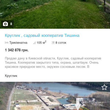
8
Круглик , садовый кооператив Тишина
2
Трикімнатна
105 м
8 соток
1 342 878 грн.
Продаю дачу в Киевской области, Круглик, садовый кооператив
Тишина. Кооператив закрытого типа, охрана, шлагбаум. Очень
красивое природное место, окружен сосновым лесом. В
кооперативе много современных домов, в которых круглый год
живут люди. 8,2 соток земельный участок, в собственности,
Круглик
садовый дом 105 м кв ( под ремонт) имеет общую стену с
соседским домом. Колодец, свет на участке. Напротив
сосновый лес. 30000 уе. Возможен торг