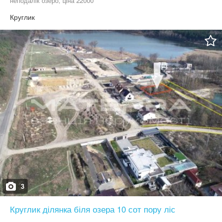
неподалік озеро, ціна 22000
Круглик
3
Круглик ділянка біля озера 10 сот пору ліс