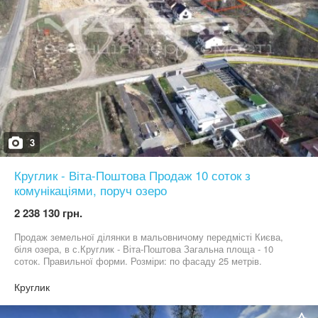
3
Круглик - Віта-Поштова Продаж 10 соток з
комунікаціями, поруч озеро
2 238 130 грн.
Продаж земельної ділянки в мальовничому передмісті Києва,
біля озера, в с.Круглик - Віта-Поштова Загальна площа - 10
соток. Правильної форми. Розміри: по фасаду 25 метрів.
Глибина 40метрів. Комунікації заведені на ділянку:
Електроенергія 3 фази - 20 кВт, зроблена свердловина та
Круглик
переливний септик. (Газ підключити можливо) Гарна під'їзна
дорога до ділянки. Масив оточує повноцінний хвойний ліс та