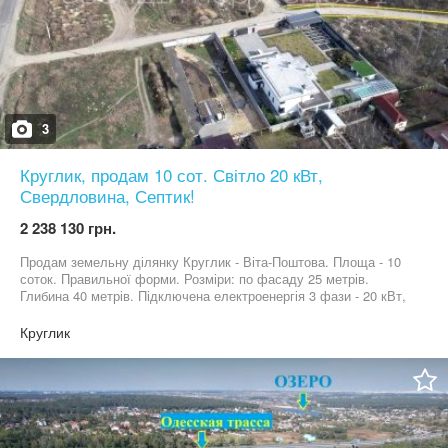
3
Круглик, продам 10 сот. Світло 20 кВт,
Свердловина, Септик!
2 238 130 грн.
Продам земельну ділянку Круглик - Віта-Поштова. Площа - 10
соток. Правильної форми. Розміри: по фасаду 25 метрів.
Глибина 40 метрів. Підключена електроенергія 3 фази - 20 кВт,
зроблена свердловина та переливний септик. Газ по вулиці.
Гарна під'їзна дорога. Навколо виключно нова, сучасна
Круглик
забудова. Масив оточує повноцінний хвойний ліс. Поруч велике
озеро з рибалкою, пляжем та зоною відпочинку. До Одеської
траси - 3 км м. Київ (метро Теремки) - 10 км За додатковою
інформацією, телефонуйте.