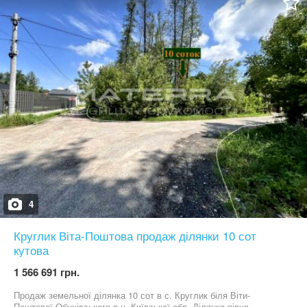
каскад озер (супер риболовля та пляж для купання). Поруч
виключно сучасна забудова. Сусіди проживають на постійній
основі. В пішій доступності (200 метрів) магазин та спорт клуб
для дітей, манеж для прогулянок на конях. Зручне
місцерозташування для заміського будинку: Одеська траса - 3
км м. Київ (метро Теремки) - 10 км Телефонуйте, домовимось на
прегляд в зручний для Вас час!
4
Круглик Віта-Поштова продаж ділянки 10 сот
кутова
1 566 691 грн.
Продаж земельної ділянка 10 сот в с. Круглик біля Віти-
Поштової Обухівського р-н, Київської обл. Ділянка рівна,