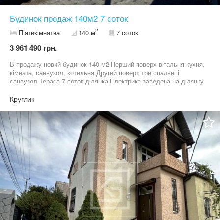
Будинок продаж 140м2 7 соток
2
П’ятикімнатна
140 м
7 соток
3 961 490 грн.
В продажу новий будинок 140 м2 Перший поверх вітальня кухня,
кімната, санвузол, котельня Другий поверх три спальні і
санвузол Тераса 7 соток ділянка Електрика заведена на ділянку
24 кВт Скважина Септик
Круглик