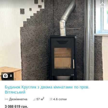
електричне опалення + дизельний генератор •Гостьовий будинок
— 89 м: * жила частина — кухня зі столовою, спальня, санвузол
* нежила частина — кладова та погріб, який використовується
як бомбосховище * газ і власне газове опалення •Навіс для
паркування на 2 авто •Ділянка — 21 сотка, сад і зелена
територія Розташування — глибоко в сосновому лісі, далеко від
очей і трас.
8
Будинок Круглик з двома кімнатами по пров.
Вітянський
2
Двокімнатна
57 м
4.6 сотки
3 088 619 грн.