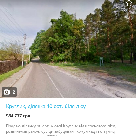
викладено плитку під цеглу… Стеля з гіпсокартону. Декілька
города. Звоните, чтобы узнать подробности и договориться о
режимів освітлення. Ремонт виконано для власного проживання.
просмотре!
Використовували лише якісні матеріали. З кухні є вихід на
внутрішній двір. Великі панорамні вікна, як на першому так і
другому поверсі, додають будинку затишку, світла та є
родзинкою забудови! Сходи на другий поверх-натуральне
дерево. Вони не тільки стильно виглядають, а ще й комфортні
та зручні! На другому поверсі розташовано: санвузол (ванна
кімната), батьківська спальня з виходом на терасу, та дитяча
кімната з балконом. В коридорі встановлено великий та вмісткий
гардероб. Просторі кімнати з цікавими інтер'єрними ідеями, що
роблять їх стильними та сучасними. Н
2
Круглик, ділянка 10 сот. біля лісу
984 777 грн.
Продаю ділянку 10 сот. у селі Круглик біля соснового лісу,
розвинений район, сусіди забудовані, комунікації по вулиці,