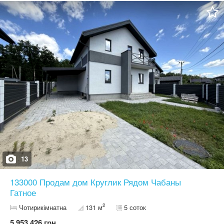
та пляж для купання). Поруч виключно сучасна забудова.
Сусіди проживають на постійній основі. В пішій доступності (200
метрів) магазин та спорт клуб для дітей, манеж для прогулянок
на конях. Зручне місцерозташування для заміського будинку:
Одеська траса - 3 км м. Київ (метро Теремки) - 10 км Запрошую
на перегляд! Круглик Віта-Поштова Гатне Чабани
13
133000 Продам дом Круглик Рядом Чабаны
Гатное
2
Чотирикімнатна
131 м
5 соток
5 953 426 грн.