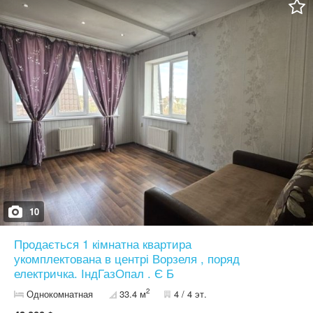
10
Продається 1 кімнатна квартира
укомплектована в центрі Ворзеля , поряд
електричка. ІндГазОпал . Є Б
2
Однокомнатная
33.4 м
4 / 4 эт.