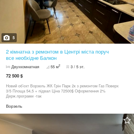
5
2 кімнатна з ремонтом в Центрі міста поруч
все необхідне Балкон
2
Двухкомнатная
55 м
3 / 5 эт.
72 500 $
Новий обʼєкт Ворзель ЖК Грін Парк 2к з ремонтом Газ Поверх
3/5 Площа 54,5 + підвал Ціна 72500$ Оформлення 2%
Держ.програми -так
Ворзель