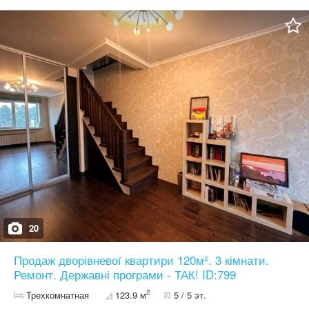
майданчик у дворі. Поблизу школа, кав’ярні, дитячі садки,
супермаркет і багато іншого. Зручне планування. На першому
поверсі: коридор, кухня-студія, с/в, кімната, велика лоджія. На
другому поверсі: дві окремі кімнати (одна з яких з великою
гардеробною), с/в. Багато вікон – світла та затишна. Ремонт з
якісних матеріалів, вбудовані меблі. По санвузлам розведена
тепла підлога, є кондиціонер, пральна і посудомийна машинки,
телевізор, вмонтована мікрохвильова та духова шафа, витяжка,
холодильник, бойлер на гарячу воду. Опалення – центральне.
Мінімальне оформлення (всього 2%). Без комісії для покупця.
Під державні програми – ТАК! Ціна 105,000 $ ID:799
20
Продаж дворівневої квартири 120м². 3 кімнати.
Ремонт. Державні програми - ТАК! ID:799
2
Трехкомнатная
123.9 м
5 / 5 эт.