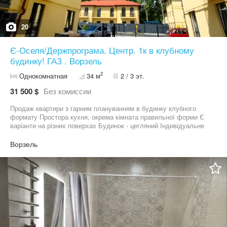
20
Є-Оселя/Держпрограма. Центр. 1к в клубному
будинку! ГАЗ . Ворзель
2
Однокомнатная
34 м
2 / 3 эт.
31 500 $
Без комиссии
Продаж квартири з гарним плануванням в будинку клубного
формату Простора кухня, окрема кімната правильної форми Є
варіанти на різних поверхах Будинок - цегляний Індивідуальне
ГАЗОВЕ опалення в кожній квартирі за рахунок котла Квартира з
оздобленням: - чистова штукатурка стін, - лазерна стяжка
Ворзель
підлоги - панорамні вікна - лічильники на воду/світло/газ Дуже
вдале розташування - в лісовій частині, поряд з усією
інфраструктурою: супермаркети, кафе, ресторан, залізнична
станція, зупинка загального транспорту- поряд з будинком, 2
парки, магазини 1к 34м2 - 31 500у.е. Можливий продаж під
ДЕРЖПРОГРАМИ, Є-Оселя Телефонуйте з 9 до 21 без вихідних
Продаж БЕЗ комісії Повна база квартир в місті з ремонтом та
без Обирайте свою кращу!