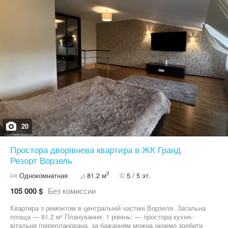
20
Простора дворівнева квартира в ЖК Гранд
Резорт Ворзель
2
Однокомнатная
81.2 м
5 / 5 эт.
105 000 $
Без комиссии
Квартира з ремонтом в центральній частині Ворзеля. Загальна
площа — 81,2 м² Планування: 1 рівень: — простора кухня-
вітальня (перепланована, за бажанням можна окремо зробити