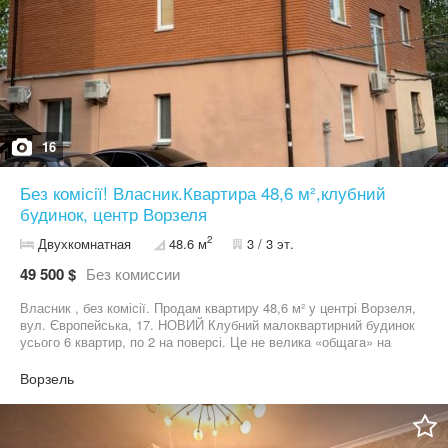
16
Без комісії! Власник.Квартира 48,6 м²,клубний
будинок, центр Ворзеля
2
Двухкомнатная
48.6 м
3 / 3 эт.
49 500 $
Без комиссии
Власник , без комісії. Продам квартиру 48,6 м² у центрі Ворзеля,
вул. Європейська, 17. НОВИЙ Клубний малоквартирний будинок
усього 6 квартир, по 2 на поверсі. Це не велика «общага» на
десятки сусідів тут тиша, приватність і комфорт. Квартира
батьків, але плани змінились, тому продаємо. Прозора угода
Ворзель
-власник, без комісії. Розміри приміщень (за техпаспортом): •
Кімната 1 -12,9 м² • Кімната 2 -12,4 м² • Кухня -8,5 м² • Коридор
-9,2 м² • Санвузол -5,6 м² • Висота стель — 2,80 м • Загальна
площа — 48,6 м² Планування правильне та зручне-дві окремі