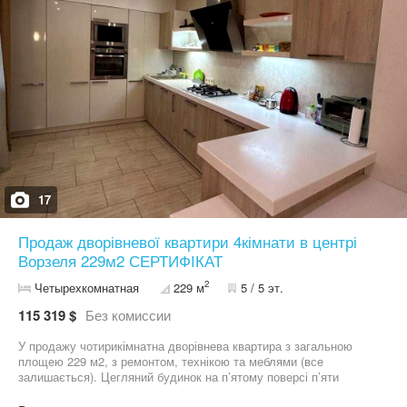
17
Продаж дворівневої квартири 4кімнати в центрі
Ворзеля 229м2 СЕРТИФІКАТ
2
Четырехкомнатная
229 м
5 / 5 эт.
115 319 $
Без комиссии
У продажу чотирикімнатна дворівнева квартира з загальною
площею 229 м2, з ремонтом, технікою та меблями (все
залишається). Цегляний будинок на п’ятому поверсі п’яти
поверхового будинку. В будинку є ліфт . Центр Ворзеля тиха