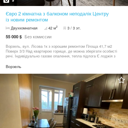
9
Євро 2 кімнатна з балконом неподалік Центру
із новим ремонтом
2
Двухкомнатная
42 м
3 / 3 эт.
55 000 $
Без комиссии
Ворзель, вул. Лісова 1к з хорошим ремонтом Площа 41,7 м2
Поверх 3/3 Над квартирою горище, де можна зберігати особисті
речі. Індивідуально газове опалення, тепла підлога Є лоджія з
панорамним видом. Квартира укомплектована. Якісна кухня,
повна комплектація технікою, посудомийка. Поряд електричка 8
Ворзель
хв пішки. Біля будинку зупинка громадського транспорту.
Напроти будинку гарний парк та озеро. Ціна 55000$ Державні
програми ТАК #сертифікат #ваучер #постанова