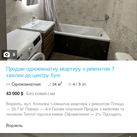
8
Продам однокімнатну квартиру з ремонтом 7
хвилин до центру бучі
2
Однокомнатная
34 м
4 / 5 эт.
43 000 $
Без комиссии
Ворзель, вул. Кленова 1-кімнатна квартира з ремонтом Площа
— 33,7 м² Поверх — 4/4 Газове опалення Продаж з меблями та
технікою Теплої підлоги немає Оформлення — 2% Підходить
під державні програми: сертифікат, постанова, єОселя (до 10
років) Ціна — 43 000 $ Деталі та перегляд — у повідомлення або
Ворзель
за телефоном.