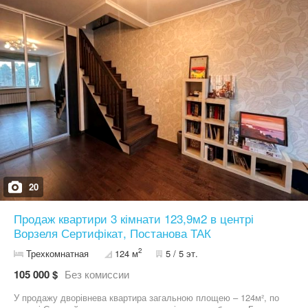
кімнати, простора кухня, великий коридор, великий санвузол.
Стан квартири дозволяє доробити ремонт за 2–3 тижні та
заїжджати жити. Ворзель-курортне місто з соснами, чистим
повітрям та санаторіями. Спокійна зелена локація для
комфортного життя. Інфраструктура: • Фора-4 хвилини пішки •
Залізнична станція Ворзель-5 хвилин пішки • Пряма електричка
на Київ • Парк, ліс, зупинки поруч • До Київського цирку без
пробок-37 хвилин Документи готові до угоди. Без комісії.
Власник. Пишіть/дзвоніть на Вайбер 06******13 Максим Тільки
для зацікавлених хто готовий купувати
20
Продаж квартири 3 кімнати 123,9м2 в центрі
Ворзеля Сертифікат, Постанова ТАК
2
Трехкомнатная
124 м
5 / 5 эт.
105 000 $
Без комиссии
У продажу дворівнева квартира загальною площею – 124м², по