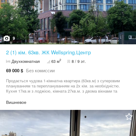
9
2 (1) кім. 63кв. ЖК Wellspring.Центр
2
Двухкомнатная
63 м
8 / 9 эт.
69 000 $
Без комиссии
Продається чудова 1-кімнатна квартира (63кв.м) з суперовим
плануванням та переплануванням на 2х кім. за необхідністю.
Кухня 17кв.м з лоджією, кімната 27кв.м. з двома вікнами та
лоджією. Секція 5. Після будівельників. Є якісні вікна та зручний
балкон. Індивідуальне газове опалення з встановленим
Вишневое
двоконтурним котлом. Гаряча вода та опалення автономні.
Територія комплексу облаштована, є паркінг. Квартира
розташована в центрі Вишневого. У пішій доступності є
магазини, супермаркети, школа, садочок, центральний парк.
Здача будинку 2й квартал 2026р (червень). Можна зайти в
квартиру на перегляд. ЖК Велспрінг - сучасний житловий