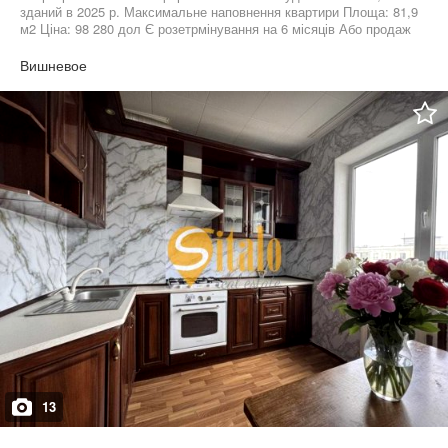
зданий в 2025 р. Максимальне наповнення квартири Площа: 81,9
м2 Ціна: 98 280 дол Є розетрмінування на 6 місяців Або продаж
в іпотку єОселю Центр м. Вишневе Центральна вулиця,
Європейська 32 Запрошуємо на перегяд
Вишневое
13