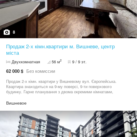
8
Продаж 2-х кімн.квартири м. Вишневе, центр
міста
2
Двухкомнатная
56 м
9 / 9 эт.
62 000 $
Без комиссии
Продаж 2-х кімн. квартири у Вишневому вул. Європейська.
Квартира знаходиться на 9-му поверсі, 9-ти поверхового
будинку. Гарне планування з двома окремими кімнатами,
окремим санвузлом, велика кухня, 2 великі лоджії. Квартира
світла та тепла. Будинок розташований у центральній частині
Вишневое
міста в тихому районі,дуже зручне розташування: поруч парк з
озером, великий дитячий майданчик, магазин NOVUS, дитячий
садок, школа, стадіон, кавʼярня, поруч з будинком зупинка
маршруток. Усі перегляди за домовленістю.