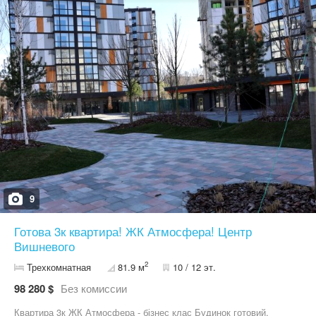
проживання Дивимось за домовленістю З повагою Ірина
09******99 Агенство Любий Дім
9
Готова 3к квартира! ЖК Атмосфера! Центр
Вишневого
2
Трехкомнатная
81.9 м
10 / 12 эт.
98 280 $
Без комиссии
Квартира 3к ЖК Атмосфера - бізнес клас Будинок готовий,