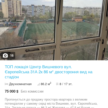
комплекс із закритою територією та паркінгом. Квартира
розташована в самому центрі Вишневого, що забезпечує зручну
локацію
16
ТОП локація Центр Вишневого вул.
Європейська 31А 2к 86 м² двостороння вид на
стадіон
2
Двухкомнатная
86.2 м
8 / 17 эт.
75 000 $
Без комиссии
Пропонується до продажу простора квартира з великим
потенціалом у самому серці міста Вишневе, вул. Європейська,
31а. Загальна площа — 86,2 м² Житлова — 47,5 м² Кухня —