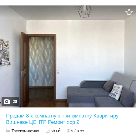
міста, все необхідне поруч. Стан та оздоблення Чистове
оздоблення: цементно-піщана штукатурка + гіпсова шпаклівка;
Лазерна стяжка підлоги; Тепла підлога по всій квартирі; Виходи
під радіатори; Газове опалення, котел
20
Продам 3 х комнатную три кімнатну Кваритиру
Вишневе ЦЕНТР Ремонт хор 2
2
Трехкомнатная
68 м
9 / 9 эт.