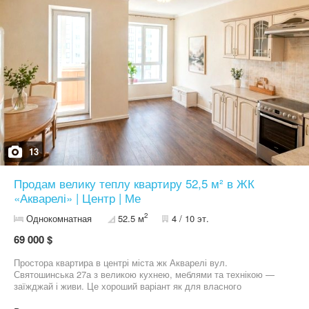
13
Продам велику теплу квартиру 52,5 м² в ЖК
«Акварелі» | Центр | Ме
2
Однокомнатная
52.5 м
4 / 10 эт.
69 000 $
Простора квартира в центрі міста жк Акварелі вул.
Святошинська 27а з великою кухнею, меблями та технікою —
заїжджай і живи. Це хороший варіант як для власного
проживання, так і для інвестиції. Квартира доглянута, затишна, з