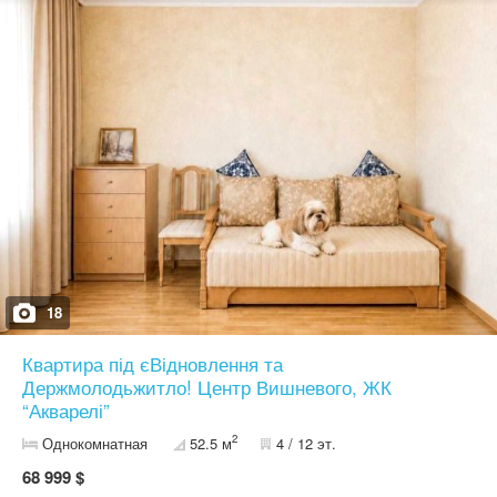
опалення — газовий двоконтурний котел (економія +
автономність) Локація: • ЖК “Променада” — один із найкращих
комплексів у Вишневому • центр міста — все поруч: магазини,
школи, садочки, транспорт, парк Документи: • готові до угоди •
право власності менше 3 років Квартира світла, простора та
дуже зручна по плануванню — той варіант, коли заходиш і
розумієш: “моє”. Перегляд у зручний для вас час Телефонуйте
— домовимось швидко Коміссія АН 5%
18
Квартира під єВідновлення та
Держмолодьжитло! Центр Вишневого, ЖК
“Акварелі”
2
Однокомнатная
52.5 м
4 / 12 эт.
68 999 $