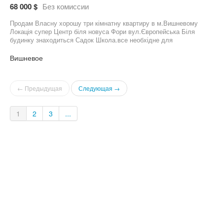
68 000 $
Без комиссии
Продам Власну хорошу три кімнатну квартиру в м.Вишневому
Локація супер Центр біля новуса Фори вул.Європейська Біля
будинку знаходиться Садок Школа.все необхідне для
комфортного життя Хороший Ремонт по всій квартирі робився 3
роки тому Площа 68 м.кв. 3 окремі
Вишневое
кімнати.Балкон.Кладова.Кондиціонер Хороша світла квартира.по
2 вікна в кімнаті.Тепла.Сусіди супер Газ.Чистий піїзд.Гарне
Місто.Поверх 9 з 9 Чекаємо на Перегля.Програми розглянемо
← Предыдущая
Следующая →
Всі запитання по телефону .Власник
1
2
3
...