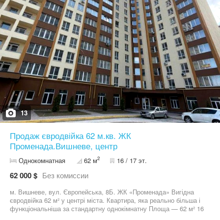
пішому доступі все необхідне. зупинка громадського транспорту
прямо на виході з ЖК. Поруч Сільпо , поліклініка , державна
школа та садочок. Дуже багато різних магазинів та закладів.
Центральна частина міста. Телефонуйте проведемо перегляд в
зручний для вас час!
13
Продаж євродвійка 62 м.кв. ЖК
Променада.Вишневе, центр
2
Однокомнатная
62 м
16 / 17 эт.
62 000 $
Без комиссии
м. Вишневе, вул. Європейська, 8Б. ЖК «Променада» Вигідна
євродвійка 62 м² у центрі міста. Квартира, яка реально більша і
функціональніша за стандартну однокімнатну Площа — 62 м² 16
поверх із 17 — гарний вид + мінімум шуму Сучасний будинок