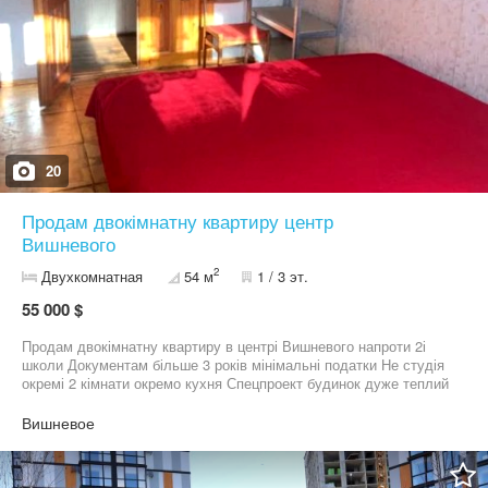
20
Продам двокімнатну квартиру центр
Вишневого
2
Двухкомнатная
54 м
1 / 3 эт.
55 000 $
Продам двокімнатну квартиру в центрі Вишневого напроти 2і
школи Документам більше 3 років мінімальні податки Не студія
окремі 2 кімнати окремо кухня Спецпроект будинок дуже теплий
газифікований :(плита газова:) Квартира з теплим заселеним
балконом З меблями та необхідною технікою все залишається
Вишневое
Опалення централізоване,водопостачання міські мережі Поруч
школу садочки маршрутки супермаркети Новус дитячі
майданчики Дуже гарна зручна локація для комфортного