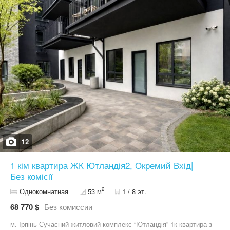
транспорту – обжитий будинок та доглянута територія Підходить
як для життя, так і під оренду! Телефонуйте зараз або пишіть
12
1 кім квартира ЖК Ютландія2, Окремий Вхід|
Без комісії
2
Однокомнатная
53 м
1 / 8 эт.
68 770 $
Без комиссии
м. Ірпінь Сучасний житловий комплекс “Ютландія” 1к квартира з