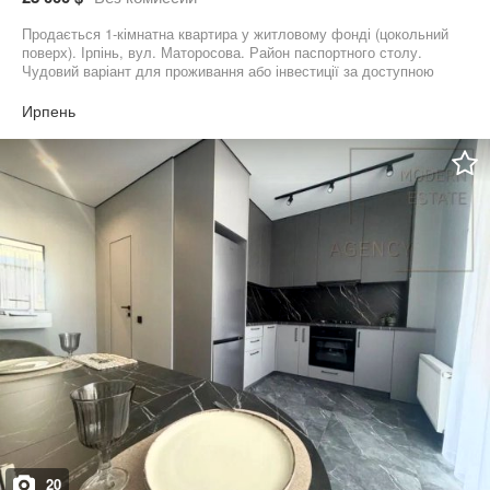
Продається 1-кімнатна квартира у житловому фонді (цокольний
поверх). Ірпінь, вул. Маторосова. Район паспортного столу.
Чудовий варіант для проживання або інвестиції за доступною
ціною. Площа: 31 м² Житлова: 15,4 м² Переваги квартири: *
житловий фонд * функціональне планування * без меблів —
Ирпень
можливість облаштувати під себе * вигідна ціна Квартира підійде
як для проживання, так і для орендного бізнесу. Вартість: 28 000
$ Можливий продаж за програмами: Сертифікат та Постанова
Телефонуйте для детальної інформації та перегляду.
20