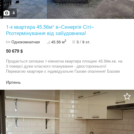
4
1-к квартира 45.56м² в«Синергія Сіті»
Розтермінування від забудовника!
2
Однокомнатная
45.56 м
3 / 9 эт.
50 679 $
Продається затишна 1-кімнатна квартира площею 45.56м.кв. на
3 поверсі дуже класного планування - двостороннього!
Перевагою квартири є індивідуальне Газове опалення! Базове
наповнення від забудовника: вікна Rehau Euro 70, стяжка, вхідні
двері, усі лічильники та ввід комунікацій. Розташування у
Ирпень
комфортному та безпечному комплексі з гарною
інфраструктурою. Купуйте квартиру зараз і ставайте власником
житла, використовуючи зручну програму розстрочки від
Забудовника, або за держ програмами - Єоселя, Постанова,
Сертифікат, Ваучери. ЦІНА 50 679$ БЕЗ КОМІСІЇ ДЛЯ
ПОКУПЦЯ! ЖК "Синергія Сіті" — забудова з сучасною
архітектурою, закритою територією, відеоспостереженням і
розвиненою інфраструктурою Телефонуйте, домовимося про
перегляд на зручний для вас час!