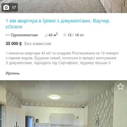
17
1 кім квартира в Ірпені з документами, Ваучер,
єОселя
2
Однокомнатная
43 м
12 / 16 эт.
35 000 $
Без комиссии
1-кімнатна квартира 43 м2 та кладова Розташована на 12 поверсі
з гарним видом. Будинок новий, котельня в процесі монтування
З документами, підходить під Сертифікат, будинку більше 3
років. Зручна локація: швидкий виїзд на Київ — ідеально для
щоденних поїздок на роботу або навчання. Район із розвиненою
Ирпень
інфраструктурою: поруч магазини, транспорт, зелена зона.
Перегляд у зручний для вас час. Дзвоніть — детальніше
розповімо телефоном!