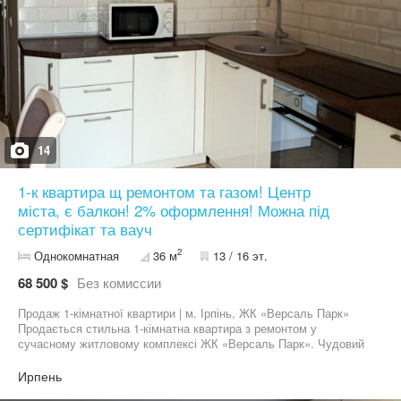
14
1-к квартира щ ремонтом та газом! Центр
міста, є балкон! 2% оформлення! Можна під
сертифікат та вауч
2
Однокомнатная
36 м
13 / 16 эт.
68 500 $
Без комиссии
Продаж 1-кімнатної квартири | м. Ірпінь, ЖК «Версаль Парк»
Продається стильна 1-кімнатна квартира з ремонтом у
сучасному житловому комплексі ЖК «Версаль Парк». Чудовий
варіант для комфортного проживання або інвестиції під оренду.
Площа: 36 м² Поверх: 13 Переваги квартири: * індивідуальне
Ирпень
газове опалення * тепла підлога * є балкон та лоджія * квартира