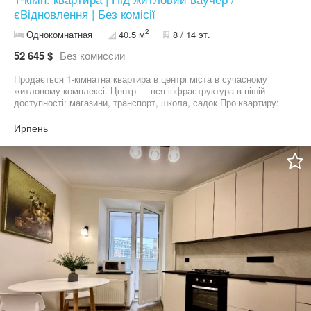
єВідновлення | Без комісії
2
Однокомнатная
40.5 м
8 / 14 эт.
52 645 $
Без комиссии
Продається 1-кімнатна квартира в центрі міста в сучасному
житловому комплексі. Центр — вся інфраструктура в пішій
доступності: магазини, транспорт, школа, садок Про квартиру:
Зручне функціональне планування Квартира з наповненням: –
стяжка підлоги – штукатурка стін – заведені всі комунікації
Ирпень
Якісні вікна та вхідні двері Умови купівлі: * Сертифікат
єВідновлення * Житловий ваучер * єОселя * Розтермінування
від забудовника * Кредитування від ОТП Банк до 7 років * Лише
2% податку при оформленні * Без комісії * Повний супровід
угоди Телефонуйте зараз — підберемо найкращий варіант під
ваш бюджет Перегляд у зручний для вас час