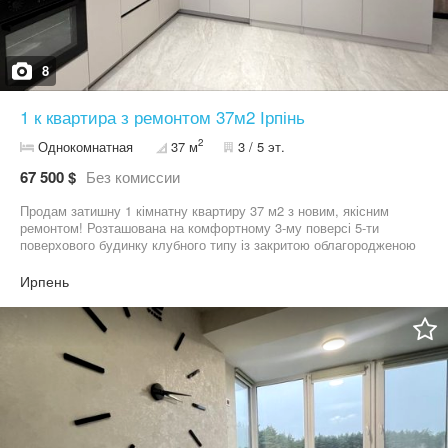
8
1 к квартира з ремонтом 37м2 Ірпінь
2
Однокомнатная
37 м
3 / 5 эт.
67 500 $
Без комиссии
Продам затишну 1 кімнатну квартиру 37 м2 з новим, якісним
ремонтом! Розташована на комфортному 3-му поверсі 5-ти
поверхового будинку клубного типу із закритою облагородженою
територією та презентабельними парадними! В квартирі
індивідуальне газове опалення, тепла водяна підлога в кухні,
Ирпень
коридорі і в санвузлі, встановлені кухонні меблі, витяжка,
духова шафа, варильна газова поверхня, посудомийна машина!
Також зроблений вивід під інвертор або екофлоу. Дзвоніть та
приїжджайте на перегляд! БЕЗ КОМІСІЇ! З повагою Сергій!