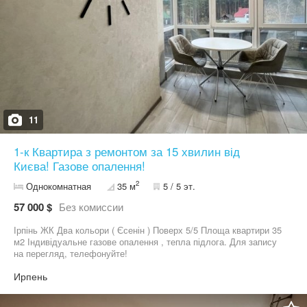
11
1-к Квартира з ремонтом за 15 хвилин від
Києва! Газове опалення!
2
Однокомнатная
35 м
5 / 5 эт.
57 000 $
Без комиссии
Ірпінь ЖК Два кольори ( Єсенін ) Поверх 5/5 Площа квартири 35
м2 Індивідуальне газове опалення , тепла підлога. Для запису
на перегляд, телефонуйте!
Ирпень