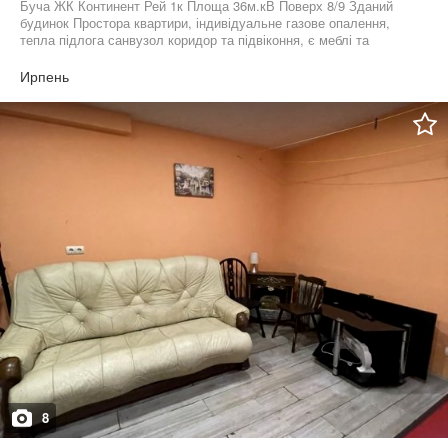
Буча ЖК Континент Рей 1к Площа 36м.кВ Поверх 8/9 Зданий
будинок Простора квартири, індивідуальне газове опалення,
тепла підлога санвузол коридор та підвіконня, є меблі та
техніка, новий ремонт 66000$ Програми обговорюються
Ирпень
8