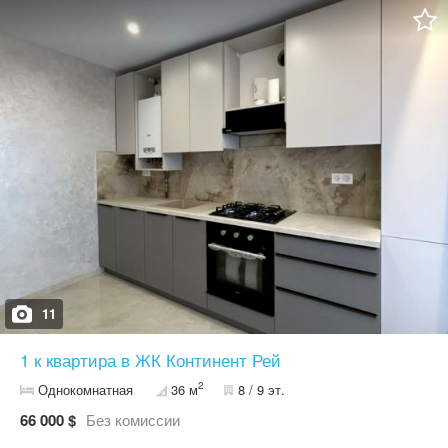
укомплектована меблями та технікою: * холодильник *
мікрохвильова піч * варильна поверхня * витяжка * духова шафа
* телевізор * пральна машина Квартира світла, затишна та
повністю готова до проживання. Вартість: 68 500 $ Оформлення:
2% Форма оплати: * перевага — готівка * можливі швидкі
програми: Сертифікат та Ваучер Телефонуйте для детальної
інформації та перегляду.
11
1 к квартира в ЖК Континент Рей
2
Однокомнатная
36 м
8 / 9 эт.
66 000 $
Без комиссии