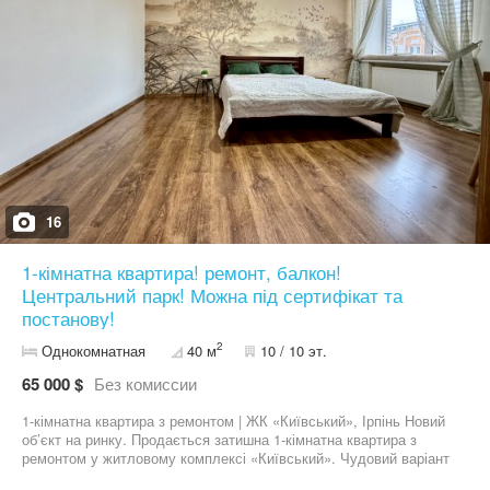
16
1-кімнатна квартира! ремонт, балкон!
Центральний парк! Можна під сертифікат та
постанову!
2
Однокомнатная
40 м
10 / 10 эт.
65 000 $
Без комиссии
1-кімнатна квартира з ремонтом | ЖК «Київський», Ірпінь Новий
об’єкт на ринку. Продається затишна 1-кімнатна квартира з
ремонтом у житловому комплексі «Київський». Чудовий варіант
для проживання або інвестиції під оренду. Локація: Ірпінь, ЖК