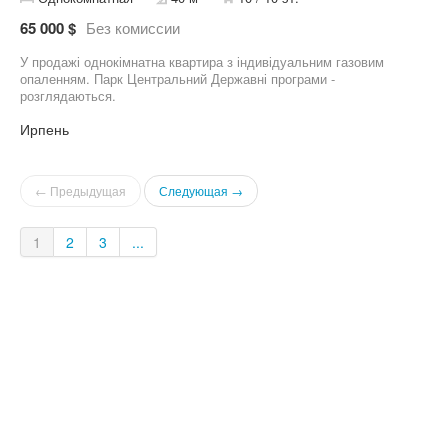
65 000 $
Без комиссии
У продажі однокімнатна квартира з індивідуальним газовим
опаленням. Парк Центральний Державні програми -
розглядаються.
Ирпень
← Предыдущая
Следующая →
1
2
3
...