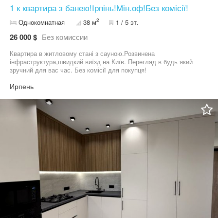
1 к квартира з банею!Ірпінь!Мін.оф!Без комісії!
2
Однокомнатная
38 м
1 / 5 эт.
26 000 $
Без комиссии
Квартира в житловому стані з сауною.Розвинена
інфраструктура,швидкий виїзд на Київ. Перегляд в будь який
зручний для вас час. Без комісії для покупця!
Ирпень