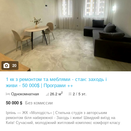
20
1 кк з ремонтом та меблями - стан: заходь і
живи - 50 000$ | Програми ++
2
Однокомнатная
26.2 м
2 / 5 эт.
50 000 $
Без комиссии
Ірпінь — ЖК «Молодість» | Стильна студія з авторським
ремонтом біля набережної - Заходь і живи! Швидкий виїзд на
Київ! Сучасний, молодіжний житловий комплекс комфорт-класу
«Молодість» — ідеальне поєднання стилю, комфорту та локації.