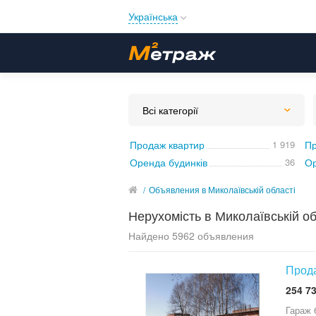
Українська
Русский
Українська
Всі категорії
Продаж квартир
1 919
Пр
Оренда будинків
36
Ор
/
Объявления в Миколаївській області
Нерухомість в Миколаївській об
Найдено 5962 объявления
Прода
254 73
Гараж 