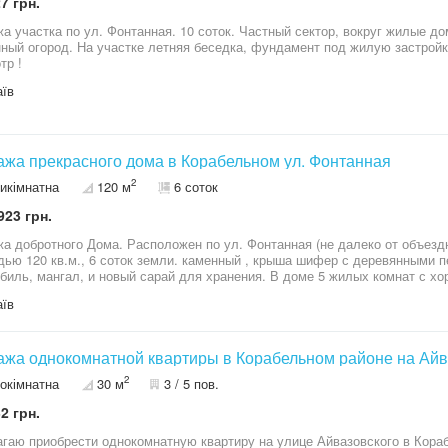
7 грн.
а участка по ул. Фонтанная. 10 соток. Частный сектор, вокруг жилые д
ный огород. На участке летняя беседка, фундамент под жилую застройк
тр !
їв
жа прекрасного дома в Корабельном ул. Фонтанная
2
тикімнатна
120 м
6 соток
923 грн.
а добротного Дома. Расположен по ул. Фонтанная (не далеко от объез
ью 120 кв.м., 6 соток земли. каменный , крыша шифер с деревянными пе
биль, мангал, и новый сарай для хранения. В доме 5 жилых комнат с х
на вся проводка, трубы, батареи. Полностью все Новое ! Встроенная кух
їв
ионера. Санузел в плитке, совмещен. В доме остается мебель и техника
ность приобретения прекрасного дома для комфортного счастливого пр
 !
жа однокомнатной квартиры в Корабельном районе на Айв
2
окімнатна
30 м
3 / 5 пов.
2 грн.
гаю приобрести однокомнатную квартиру на улице Айвазовского в Кора