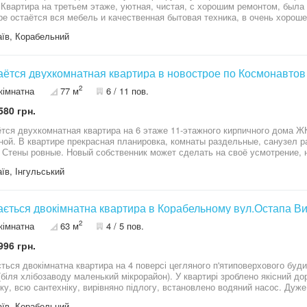
 Квартира на третьем этаже, уютная, чистая, с хорошим ремонтом, была
ре остаётся вся мебель и качественная бытовая техника, в очень хороше
ая панель, вытяжка, двухкамерный холодильник, прихожая, кондиционер
їв, Корабельний
зор Samsung 40”, пылесос 1800W Samsung, утюг, стиральная машина, ду
ый инвентарь и всё, что необходимо для комфортного проживания. Приг
ётся двухкомнатная квартира в новострое по Космонавт
2
кімнатна
77 м
6 / 11 пов.
580 грн.
тся двухкомнатная квартира на 6 этаже 11-этажного кирпичного дома Ж
ной. В квартире прекрасная планировка, комнаты раздельные, санузел 
 Стены ровные. Новый собственник может сделать на своё усмотрение, 
ование. Приглашаю к просмотру и приобретению ! Не упускайте свой ша
їв, Інгульський
ктивной квартиры !
ється двокімнатна квартира в Корабельному вул.Остапа В
2
кімнатна
63 м
4 / 5 пов.
996 грн.
ться двокімнатна квартира на 4 поверсі цегляного п'ятиповерхового буд
(біля хлібозаводу маленький мікрорайон). У квартирі зроблено якісний до
ку, всю сантехніку, вирівняно підлогу, встановлено водяний насос. Дуж
ва техніка, штори-гардини. Запрошую до перегляду та придбання цієї чу
їв, Корабельний