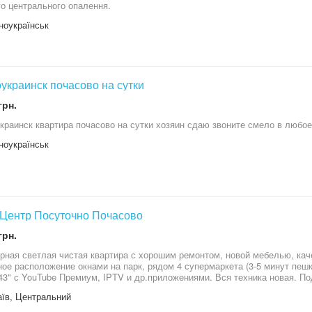
го центрального опалення.
ноукраїнськ
краинск почасово на сутки
грн.
раинск квартира почасово на сутки хозяин сдаю звоните смело в любо
ноукраїнськ
Центр Посуточно Почасово
грн.
рная светлая чистая квартира с хорошим ремонтом, новой мебелью, ка
ое расположение окнами на парк, рядом 4 супермаркета (3-5 минут пешк
43" с YouTube Премиум, IPTV и др.приложениями. Вся техника новая. По
am, WhatsApp
їв, Центральний