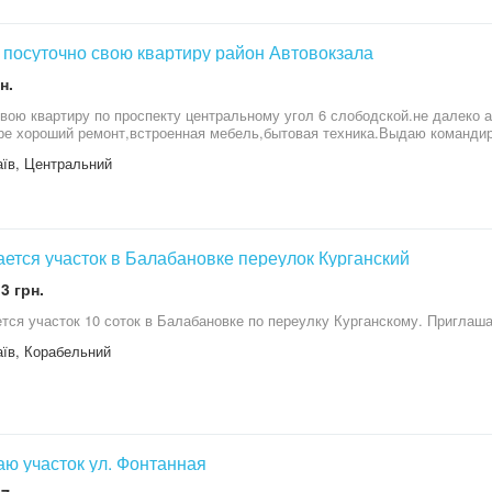
посуточно свою квартиру район Автовокзала
н.
вою квартиру по проспекту центральному угол 6 слободской.не далеко а
ре хороший ремонт,встроенная мебель,бытовая техника.Выдаю командир
їв, Центральний
ется участок в Балабановке переулок Курганский
3 грн.
тся участок 10 соток в Балабановке по переулку Курганскому. Приглаша
їв, Корабельний
ю участок ул. Фонтанная