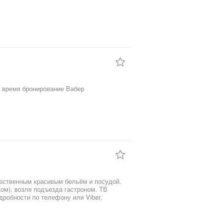
е время бронирование Вабер
чественным красивым бельём и посудой.
ом), возле подъезда гастроном. ТВ
дробности по телефону или Viber,