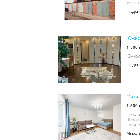
місько
Півден
Южноу
1 500 
Южноук
Півден
3
Сити-
1 500 
Просто
Шикарн
смарт 
Telegr
Микола
13