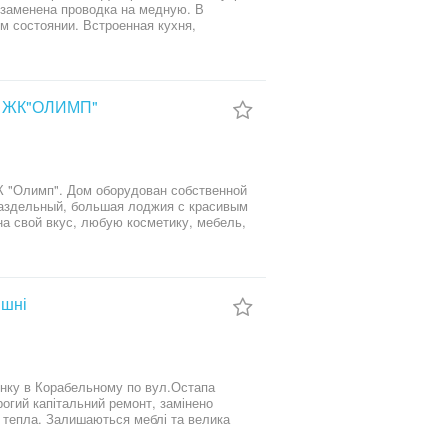
 заменена проводка на медную. В
м состоянии. Встроенная кухня,
 AUX, два дивана, комод (дерево),
шевая кабина, также остаётся весь
лашаю на просмотр, приходите, звоните!
ов ЖК"ОЛИМП"
К "Олимп". Дом оборудован собственной
раздельный, большая лоджия с красивым
на свой вкус, любую косметику, мебель,
нс приобретения прекрасной
ишні
инку в Корабельному по вул.Остапа
рогий капітальний ремонт, замінено
е тепла. Залишаються меблі та велика
дової квартири, телефонуйте!