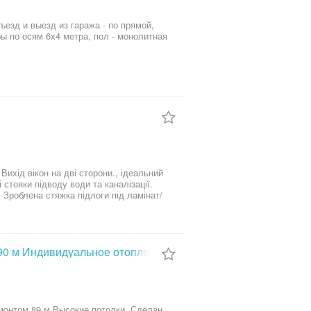
езд и выезд из гаража - по прямой,
ы по осям 6х4 метра, пол - монолитная
Вихід вікон на дві сторони., ідеальний
 стояки підводу води та каналізації.
 Зроблена стяжка підлоги під ламінат/
 90 м Индивидуальное отопление
монтом 89 м Высокие потолки. Сделан