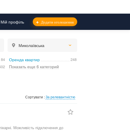
Мій профіль
Додати оголошення
Миколаївська
84
Оренда квартир
248
Показать еще 6 категорий
502
Сортувати :
За релевантністю
лікарні. Можливість підключення до