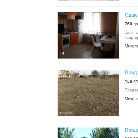
Сдаю 
760 гр
сдаю с
кварти
Микола
4
Прода
156 41
Продае
Микола
Прода