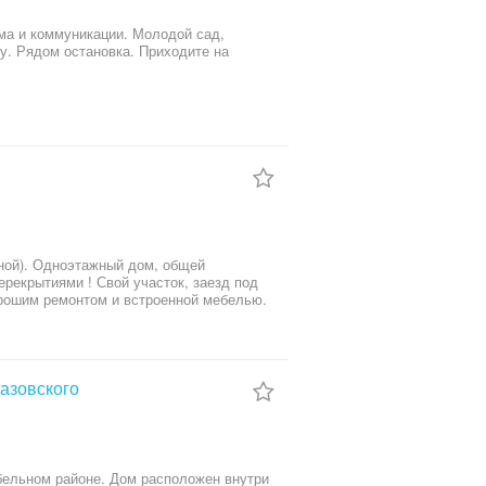
ома и коммуникации. Молодой сад,
у. Рядом остановка. Приходите на
дной). Одноэтажный дом, общей
рекрытиями ! Свой участок, заезд под
орошим ремонтом и встроенной мебелью.
ня, 2-х контурный котел, 3
. Очень выгодная цена, не упустите
оживания ! Приглашаю на просмотр,
азовского
бельном районе. Дом расположен внутри