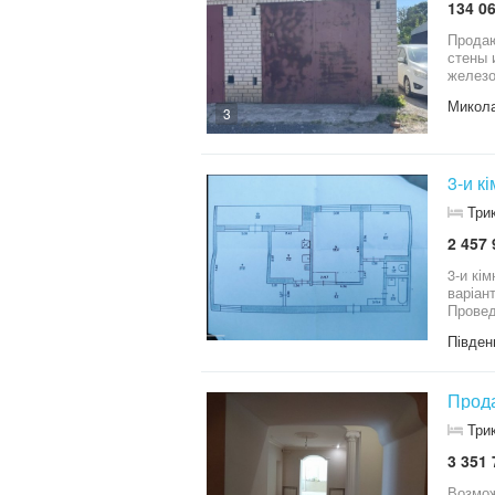
134 06
Продаю
стены 
железо
Микола
3
3-и к
Три
2 457 
3-и кі
варіан
Провед
плитку
Півден
Прода
Три
3 351 
Возмож