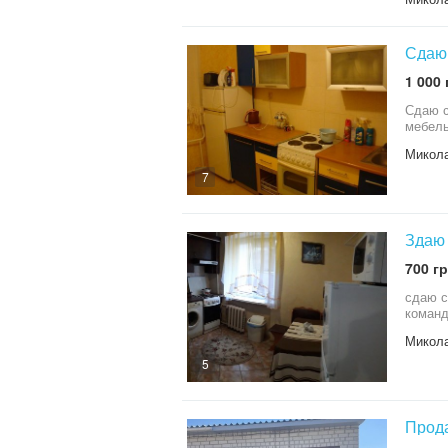
Сдаю 
1 000 
Сдаю с
мебель
Микола
7
Здаю 
700 гр
сдаю с
команд
Микола
5
Прода