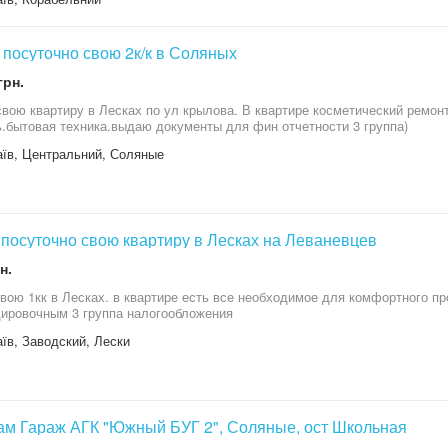
посуточно свою 2к/к в Соляных
грн.
вою квартиру в Лесках по ул крылова. В квартире косметический ремон
.бытовая техника.выдаю документы для фин отчетности 3 группа)
їв, Центральний, Соляные
посуточно свою квартиру в Лесках на Леваневцев
н.
вою 1кк в Лесках. в квартире есть все необходимое для комфортного 
ировочным 3 группа налогообложения
їв, Заводский, Лески
м Гараж АГК "Южный БУГ 2", Соляные, ост Школьная