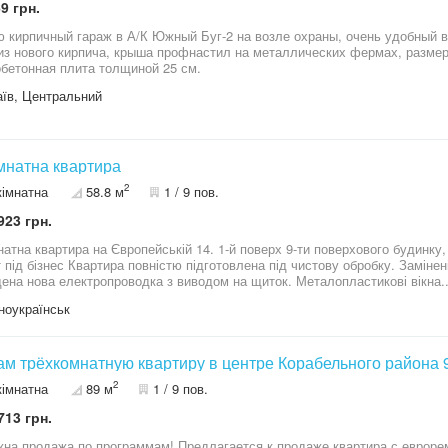
9 грн.
 кирпичный гараж в А/К Южный Буг-2 на возле охраны, очень удобный въ
из нового кирпича, крыша профнастил на металлических фермах, размер
бетонная плита толщиной 25 см.
їв, Центральний
імнатна квартира
2
кімнатна
58.8 м
1 / 9 пов.
923 грн.
мнатна квартира на Європейській 14. 1-й поверх 9-ти поверхового будинку, 
т під бізнес Квартира повністю підготовлена під чистову обробку. Замінені
ена нова електропроводка з виводом на щиток. Металопластикові вікна..
 лінолеум. Є погреб
ноукраїнськ
м трёхкомнатную квартиру в центре Корабельного района
2
кімнатна
89 м
1 / 9 пов.
713 грн.
на продажа по программам! Предлагается к продаже квартира с евроре