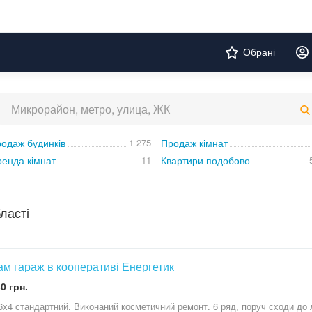
Обрані
одаж будинків
1 275
Продаж кімнат
енда кімнат
11
Квартири подобово
ласті
м гараж в кооперативі Енергетик
0 грн.
6х4 стандартний. Виконаний косметичний ремонт. 6 ряд, поруч сходи до 