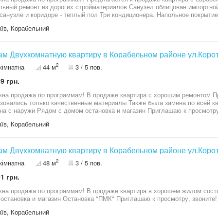
льный ремонт из дорогих стройматериалов Санузел облицован импортной
 санузле и коридоре - теплый пол Три кондиционера. Напольное покрыти
ние Закрытый двор, охраняемая территория, консьерж Во дворе свое па
їв, Корабельний
атацию в 2008 году В шаговой доступности вся инфраструктура района 
м Двухкомнатную квартиру в Корабельном районе ул.Корот
2
кімнатна
44 м
3 / 5 пов.
9 грн.
на продажа по программам! В продаже квартира с хорошим ремонтом Пр
зовались только качественные материалы Также была замена по всей кв
на с наружи Рядом с домом остановка и магазин Приглашаю к просмотру
їв, Корабельний
м Двухкомнатную квартиру в Корабельном районе ул.Корот
2
кімнатна
48 м
3 / 5 пов.
1 грн.
на продажа по программам! В продаже квартира в хорошем жилом сост
остановка и магазин Остановка "ПМК" Приглашаю к просмотру, звоните!
їв, Корабельний