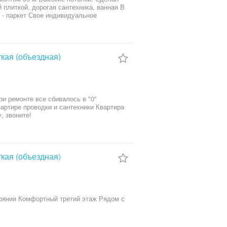
 плиткой, дорогая сантехника, ванная В
е - паркет Свое индивидуальное
рковочное место Дом сдан в
Приглашаю к просмотру, звоните!
кая (объездная)
и ремонте все сбивалось в "0"
артире проводки и сантехники Квартира
, звоните!
кая (объездная)
оянии Комфортный третий этаж Рядом с