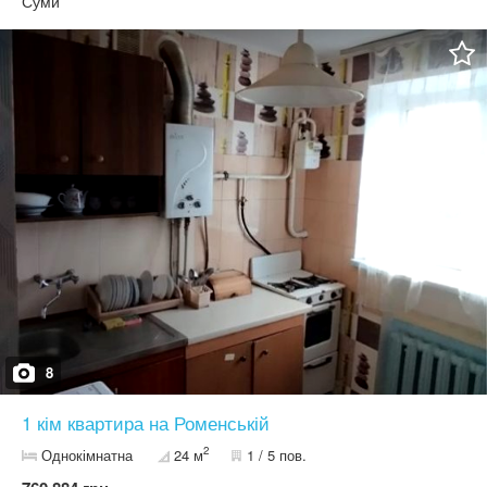
Суми
8
1 кім квартира на Роменській
2
Однокімнатна
24 м
1 / 5 пов.