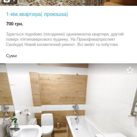
1-кім.квартира( прокошка)
700 грн.
Здається подобово (погодинно) однокімнатна квартира. другий
поверх п'ятиповерхового будинку. На Прокофева(проспект
Свободи) Новий косметичний ремонт. Всі меблі та побутова
техніка (пральна машина . телевізор .wi-fi інтернет. телебачення
. мікрохвильовка .холодильник. кондиціонер) Три спальних
Суми
ліжка. 1000 грн за добу. 500 грн - до 4 годин. Зупинка
.,автостоянка ,магазини. аптеки .дитячий майданчик. зелена
зона парк .річка. магазини.. тощо. Можна звертатися : телефон
telegram viber 06******77