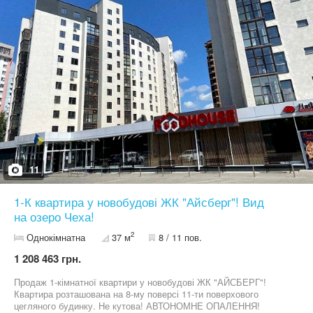
11
1-К квартира у новобудові ЖК "Айсберг"! Вид
на озеро Чеха!
2
Однокімнатна
37 м
8 / 11 пов.
1 208 463 грн.
Продаж 1-кімнатної квартири у новобудові ЖК "АЙСБЕРГ"!
Квартира розташована на 8-му поверсі 11-ти поверхового
цегляного будинку. Не кутова! АВТОНОМНЕ ОПАЛЕННЯ!