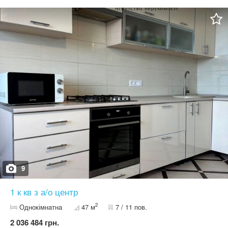
кабінет. Прекрасний вид из вікна є тех.этаж. в квартирі
залишаються всі меблі та техніка. Є двІ великі кладовки 5 и 3 м.
Великий коридор на дві квартири. В будинку є встановлено
генератор, що дозволяє працювати двом ліфтами без
відключень, світло, вода, тепло є завжди. Опалення
індивідуальне газове Великий двір закритого типу з
відеоспостереженням, дитячі майданчики, в двух метрах гарний,
чістий пляж. Зручна транспортна развязка, всі магазини аптеки
та базар поручь. Гарний торг. Можно по программам, ваучер,
сертификат
9
1 к кв з а/о центр
2
Однокімнатна
47 м
7 / 11 пов.
2 036 484 грн.