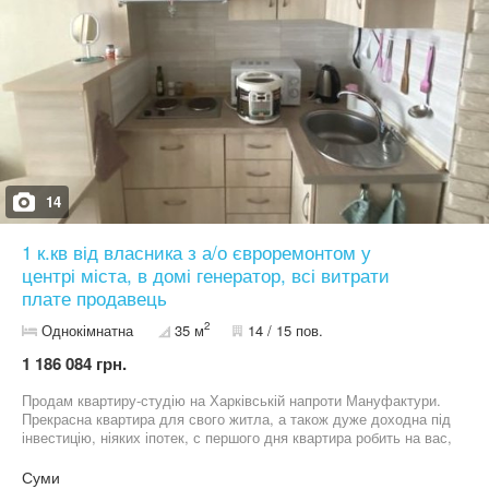
купівлю як інвестицію в свій бізнес-процес . Продаж за готівку!
Чекаємо на ваші пропозиції.
14
1 к.кв від власника з а/о євроремонтом у
центрі міста, в домі генератор, всі витрати
плате продавець
2
Однокімнатна
35 м
14 / 15 пов.
1 186 084 грн.
Продам квартиру-студію на Харківській напроти Мануфактури.
Прекрасна квартира для свого житла, а також дуже доходна під
інвестицію, ніяких іпотек, с першого дня квартира робить на вас,
та окупляє себе дуже швидко. Простора кімната, великий
балкон-лоджія, можно зробити ще одну кімнату або робочій
Суми