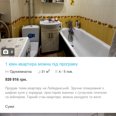
час. Можна єВідновлення, єОселя Телефонуйте — відповім на
всі питання та домовимось про перегляд 0 9 9 4 3 5 4 9 3 9
4
1 кімн.квартира можна під програму
2
Однокімнатна
31 м
4 / 5 пов.
939 916 грн.
Продам 1кімн.квартиру на Лебединській. Зручне планування з
шафою купе у коридорі, просторою ванною з сучасною плиткою
та бойлером. Гарний стан квартири, можна заходити та жити
Працюємо по програмі єВідновлення
Суми