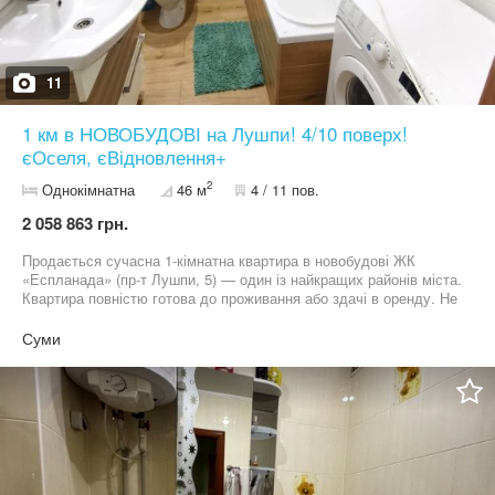
11
1 км в НОВОБУДОВІ на Лушпи! 4/10 поверх!
єОселя, єВідновлення+
2
Однокімнатна
46 м
4 / 11 пов.
2 058 863 грн.
Продається сучасна 1-кімнатна квартира в новобудові ЖК
«Еспланада» (пр-т Лушпи, 5) — один із найкращих районів міста.
Квартира повністю готова до проживання або здачі в оренду. Не
потребує додаткових вкладень — заїжджай і живи.
Характеристики: • Площа: 46 м² • Поверх: 4/11 • Не кутова
Суми
(тепла та економна) • Автономне опалення Переваги: • Свіжий
косметичний ремонт • Укомплектована меблями та технікою •
Велика гардеробна — зручно для зберігання • Просторий балкон
• Гарне планування, багато світла Локація: • Розвинена
інфраструктура — все поруч • ТЦ «Лавина», магазини, школи,
садочки • Річка та зони відпочинку • Зручна транспортна
розв’язка Ідеальний варіант як для комфортного життя, так і під
інвестицію (оренду). Квартира вільна. Показ у зручний для вас