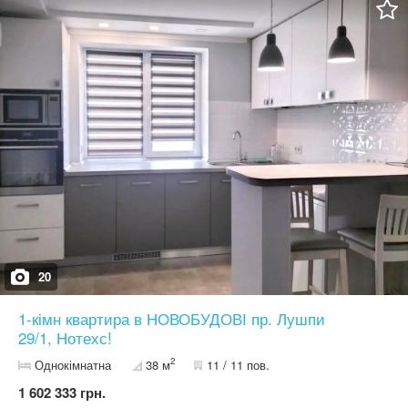
20
1-кімн квартира в НОВОБУДОВІ пр. Лушпи
29/1, Нотехс!
2
Однокімнатна
38 м
11 / 11 пов.
1 602 333 грн.