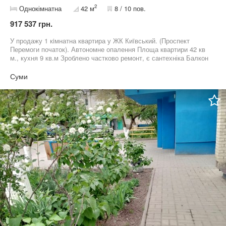
2
Однокімнатна
42 м
8 / 10 пов.
917 537 грн.
У продажу 1 кiмнатна квартира у ЖК Киïвський. (Проспект
Перемоги початок). Автономне опалення Площа квартири 42 кв
м., кухня 9 кв.м Зроблено частково ремонт, є сантехніка Балкон
з виходом iз кiмнати. Не кутова, тепла. Розглянемо усі
пропозиції Телефонуйте!
Суми