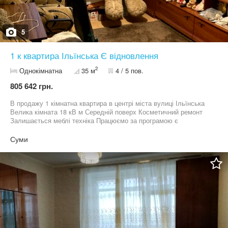
5
1 к квартира Ільїнська Є відновлення
2
Однокімнатна
35 м
4 / 5 пов.
805 642 грн.
В продажу 1 кімнатна квартира в центрі міста вулиці Ільїнська
Велика кімната 18 кВ м Середній поверх Косметичний ремонт
Залишається меблі техніка Працюємо за програмою є
відновлення Пропозиція від агенства нерухомості
Суми