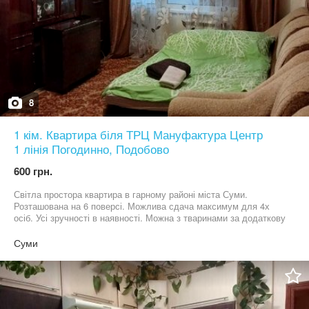
8
1 кім. Квартира біля ТРЦ Мануфактура Центр
1 лінія Погодинно, Подобово
600 грн.
Світла простора квартира в гарному районі міста Суми.
Розташована на 6 поверсі. Можлива сдача максимум для 4х
осіб. Усі зручності в наявності. Можна з тваринами за додаткову
оплату. Поряд вся інфраструктура. Повний сервіс з чаєм,
кавою, цукром, гелем для душа. Погодинно, подобово.
Суми