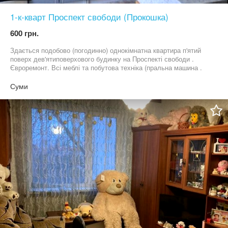
1-к-кварт Проспект свободи (Прокошка)
600 грн.
Здається подобово (погодинно) однокімнатна квартира п'ятий
поверх дев'ятиповерхового будинку на Проспекті свободи .
Євроремонт. Всі меблі та побутова техніка (пральна машина .
телевізор .wi-fi інтернет. телебачення .
мікрохвильовка.холодильник Здається не для гучних вечірок, а
Суми
для тихого, спокійного відпочинку на двох. 600 грн - до 4 годин.
Зупинка, автостоянка , магазини, аптека .дитячий майданчик.
зелена зона парк .річка тощо. Можна звертатися телефон
telegram vibер 06******77