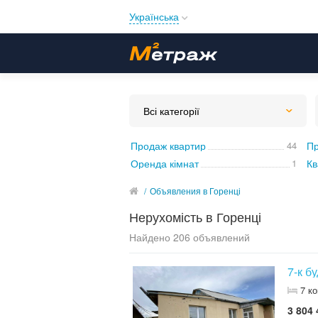
Українська
Русский
Українська
Всі категорії
Продаж квартир
44
Пр
Оренда кімнат
1
Кв
/
Объявления в Горенці
Нерухомість в Горенці
Найдено 206 объявлений
7-к б
7 к
3 804 