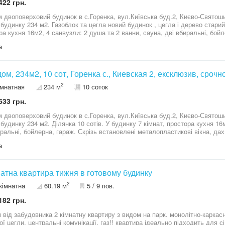
422 грн.
двоповерховий будинок в с.Горенка, вул.Київська буд.2, Києво-Святошинський 
динку 234 м2. Газоблок та цегла новий будинок , цегла і дерево старий . Ділянка 10 со
ра кухня 16м2, 4 санвузли: 2 душа та 2 ванни, сауна, дві вбиральні, бойл
пластикові вікна, дах бітумна черепиця, вхідні броньовані двері, є охор
а
ні електроворота, автономна каналізація, що не вимагає викачування, це
є: газовий котел Vaillant, електрокотел, бойлер на 150 літрів, стабілізат
онери, підігрів підлоги.Технологічно будинок може опалюватись, як дві незалежні час
анням двох машин, є підсобне приміщення з погребом, затишний дворик і
 дом, 234м2, 10 сот, Горенка с., Киевская 2, ексклюзив, срочно
ідпочинку, зупинка громадського транспорту; 17 трамвай до ст. Оболонь,
2
омнатная
234 м
10 соток
магазини. ціна 180000 у.о. можливий торг | Ексклюзивний договір
633 грн.
двоповерховий будинок в с.Горенка, вул.Київська буд.2, Києво-Святошинський 
. Ділянка 10 сотів. У будинку 7 кімнат, простора кухня 16м2, 4 санвузли: 2 душа та 2 ванни, сауна,
иральні, бойлерна, гараж. Скрізь встановлені металопластикові вікна, дах
 є охоронна система з відеоспостереженням, відкатні електроворота, авт
а
вання, централізоване водопостачання. В будинку також є: газовий котел 
, стабілізатор напруги, двотарифний електролічильник, кондиціонери, піді
 незалежні частини. Зручний заїзд з паркуванням двох машин, є підсобне приміщення з погребом,
ий дворик і плодові дерева. Поруч озеро, паркова зона відпочинку, зупи
натна квартира тижня в готовому будинку
онь, 12 трамвай до ст.м.Контрактова площа, магазини. ціна 175000 у.о. можливий торг | Ексклюзивний
2
кімнатна
60.19 м
5 / 9 пов.
р
182 грн.
 від забудовника 2 кімнатну квартиру з видом на парк. монолітно-каркасн
ентральні комунікації, газ!! квартира ідеально підходить для сім’ї: велика кухня, окремі кімнати,