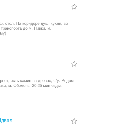
ф, стол. На коридоре душ, кухня, во
 транспорта до м. Нивки, м.
мму)
рнет, есть камин на дровах, с/у. Рядом
ки, м. Оболонь -20-25 мин езды.
Підвал