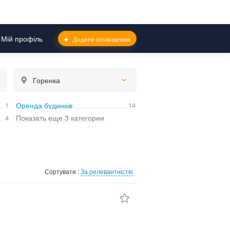
Мій профіль
Додати оголошення
Горенка
1
Оренда будинків
14
Показать еще 3 категории
4
Сортувати :
За релевантністю