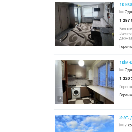
1к кв
Одн
1 297 
Без комісії
Замінено дах, буд
7
Горенк
1кімн
Одн
1 320 
Горенк
6
2-эт.
7 к