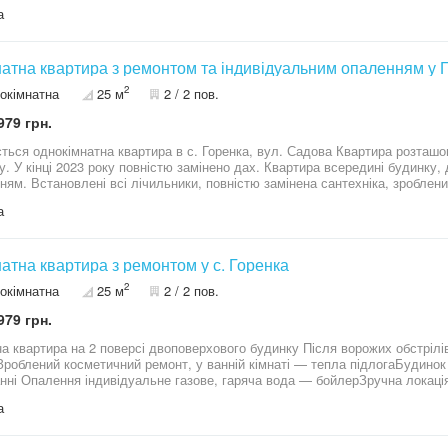
а
натна квартира з ремонтом та індивідуальним опаленням у Г
2
окімнатна
25 м
2 / 2 пов.
979 грн.
днокімнатна квартира в с. Горенка, вул. Садова Квартира розташована на 2-му поверсі 2-поверхового
у. У кінці 2023 року повністю замінено дах. Квартира всередині будинку,
, зроблений якісний ремонт ванної кімнати, є тепла
о транспорту. Зручна
а
транспортна розв’язка до Києва. Телефонуйте для детальної інформації та
натна квартира з ремонтом у с. Горенка
2
окімнатна
25 м
2 / 2 пов.
979 грн.
а квартира на 2 поверсі двоповерхового будинку Після ворожих обстрілі
Зроблений косметичний ремонт, у ванній кімнаті — тепла підлогаБудинок
нні Опалення індивідуальне газове, гаряча вода — бойлерЗручна локація
й садок і магазин «Фора» Підійде як для життя, так і як готовий варіант п
а
я!ID: 2057 Телефонуйте — домовимось про перегляд! Марина, АН «Квар