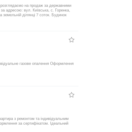
ж розглядаємо на продаж за державними
а адресою: вул. Київська, с. Горенка,
 земельній ділянці 7 соток. Будинок
я з двох окремих частин, кожна має
 метри. У будинку наявні: газове
з переливом. Одна частина будинку
ня. Друга частина потребує
 приміщення; доглянута земельна
хідною інфраструктурою. У пішій
Пущі-Водиці, зручний виїзд у напрямку
ою домовленістю. Будинок підійде для
го бізнесу. Телефонуйте, щоб отримати
ла; житлових повірхів: 1; ділянка: 7
ормлення за сертифікатом. Ідеальний