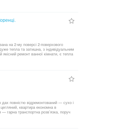
оренці.
 дуже тепла та затишна, з індивідуальним
 перегляду.
в дах повністю відремонтований — сухо і
 цегляний, квартира економна в
 — гарна транспортна розв’язка, поруч
ід орендуЦіна: 29000$ Без комісії для
тал»