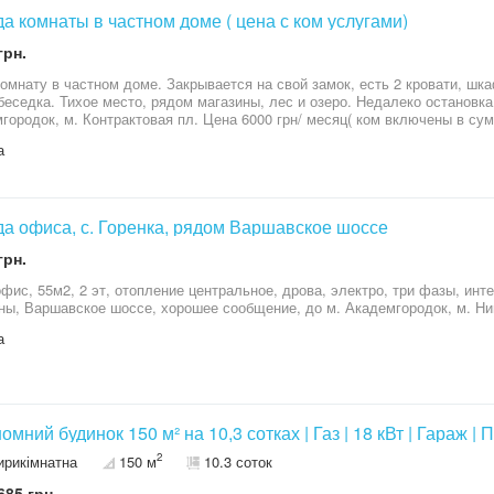
территории крытая парковка на 2
а комнаты в частном доме ( цена с ком услугами)
парковка,автоматические ворота, Вопросы экстренной хозяйственной помощи и уборки территории
решены. Спешите, шикарное предложение! Первая аренда!
грн.
омнату в частном доме. Закрывается на свой замок, есть 2 кровати, шка
беседка. Тихое место, рядом магазины, лес и озеро. Недалеко остановка
городок, м. Контрактовая пл. Цена 6000 грн/ месяц( ком включены в су
а
а офиса, с. Горенка, рядом Варшавское шоссе
грн.
фис, 55м2, 2 эт, отопление центральное, дрова, электро, три фазы, инте
ны, Варшавское шоссе, хорошее сообщение, до м. Академгородок, м. Нив
а
омний будинок 150 м² на 10,3 сотках | Газ | 18 кВт | Гараж | 
2
ирикімнатна
150 м
10.3 соток
685 грн.