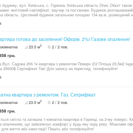
 будинку, вул. Київська, с. Горенка, Київська область Опис Обєкт тако
мами: житловий сертифікат, ваучер та постанови. Будинок розташований з
ка область. Цегляний будинок загальною площею 134 кв.м, розміщений на
ний та підключений до газопостачання. Планування: будинок складаєтьс
а
й вхід. Передбачено 4 кімнати, 2 окремі кухні, 2 санвузли. Висота стелі 3
ня; два газові лічильники; електролічильник; дві свердловини; септик і
тю укомплектована меблями та побутовою технікою й готова до проживан
ичного ремонту. На території розташовані: окремий гараж; господарське
вартира готова до заселення! Оформ. 2%! Газове опалення!
а, придатна для саду або городини. Будинок знаходиться в районі з необ
2
окімнатна
23.5 м
2 / 2 пов.
ності розташовані магазин Фора, кінцева зупинка трамвая (14-та лінія) у 
 Документи готові до укладення угоди. Перегляд можливий за попереднь
358 грн.
ї родини, спільного проживання двох поколінь або як обєкт для орендно
ову інформацію та домовитися про перегляд. будинок, стіни: силікатна цег
дова 20б 1к квартира з ремонтом Поверх 2/2 Площа 23,5м2 Індивідуальне газове опалення Оформлення
2% Ціна 29500$ Сертифікат-Так! Для запису на перегляд, телефонуйте!
а
натна квартира з ремонтом. Газ. Сетрифікат
2
окімнатна
23.5 м
2 / 2 пов.
358 грн.
 світла та затишна 1-кімнатна квартира в Горенці, на 2-му поверсі. Квартира з ремонтом та індивідуальним
м опаленням, що забезпечує комфорт у будь-яку пору року. Можливе оф
варіант для життя або інвестиції! Пишіть або телефонуйте!