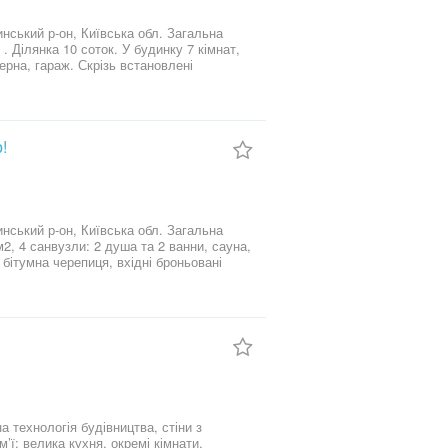
р-он, Київська обл. Загальна
ток. У будинку 7 кімнат,
ерна, гараж. Скрізь встановлені
онна система з відеоспостереженням,
нтралізоване водопостачання. В будинку
ор напруги, двотарифний електролічильник,
тини. Зручний заїзд з
 плодові дерева. Поруч озеро, паркова
!
 12 трамвай до ст.м.Контрактова площа,
р-он, Київська обл. Загальна
 бітумна черепиця, вхідні броньовані
ономна каналізація, що не вимагає
Vaillant, електрокотел, бойлер на 150
грів підлоги.Технологічно будинок може
нка громадського транспорту; 17 трамвай
а технологія будівництва, стіни з