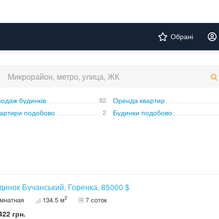
Обрані
одаж будинків
82
Оренда квартир
артири подобово
2
Будинки подобово
удинок Бучанський, Горенка, 85000 $
2
омнатная
134.5 м
7 соток
422 грн.