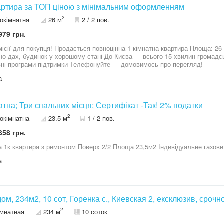
артира за ТОП ціною з мінімальним оформленням
2
окімнатна
26 м
2 / 2 пов.
979 грн.
 для покупця! Продається повноцінна 1-кімнатна квартира Площа: 26 м² Опалення: індивідуальне газове
инок у хорошому стані До Києва — всього 15 хвилин громадським транспортом Підходить під
державні програми підтримки Телефонуйте — домовимось про перегляд!
а
атна; Три спальних місця; Сертифікат -Так! 2% податки
2
окімнатна
23.5 м
1 / 2 пов.
358 грн.
Горенка 1к квартира з ремонтом Поверх 2/2 Площа 23,5м2 Індивід
а
 дом, 234м2, 10 сот, Горенка с., Киевская 2, ексклюзив, срочно
2
омнатная
234 м
10 соток