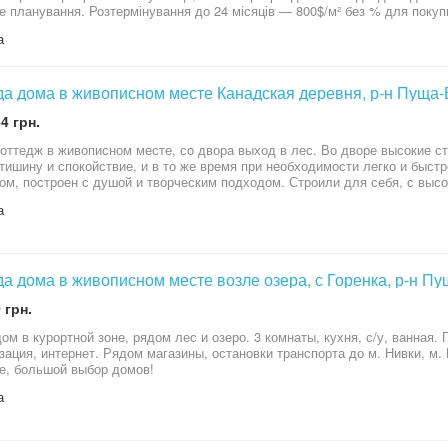
до 24 місяців — 800$/м² без % для покупця без комісії. телефонуйте в зручний
с час!
а
а дома в живописном месте Канадская деревня, р-н Пуща
4 грн.
оттедж в живописном месте, со двора выход в лес. Во дворе высокие ст
тишину и спокойствие, и в то же время при необходимости легко и быстр
ом, построен с душой и творческим подходом. Строили для себя, с выс
яет тепло зимой и прохладу летом. Продумано все до мелочей. При пол
а
мно. Коттедж обеспечен резервным электроснабжением, которое обесп
тором, английского производства, отличающимся надежностью и низким
независимость дома обеспечивается также системой Power Reserve 220 
м, при отключении внешней сети. В доме три вида отопления: газ, электричество и дровяное.
мные: артезианская скважина, септик и оптоволоконный интернет. Дом и
а дома в живописном месте возле озера, с Горенка, р-н П
альной службой безопасности (где знают каждого), под охраной променад и 
 грн.
т: большая прихожая с теплым полом. В центре дома большая гостиная
ая с выходом на террасу и зону отдыха. Просторная светлая кухня плав
ом в курортной зоне, рядом лес и озеро. 3 комнаты, кухня, с/у, ванная. 
уя единое гармоничное пространство. Далее пространство открывается 
зация, интернет. Рядом магазины, остановки транспорта до м. Нивки, м.
м, большим OLED-телевизором с акустической системой и брутальным ка
е, большой выбор домов!
димости может служить дополнительным отоплением дома. Также на пер
русной кроватью, 2 спальни с шикарным видом на природу и кабинет. И
а
 кухни, большая постирочная, котельная, комната для животных с собс
зысканной ванной. На 2 эт: огромная спальня с гардеробной комнатой, с/у и душем. Благодаря
овке комнат и прекрасной звукоизоляции, находясь в одной комнате ты 