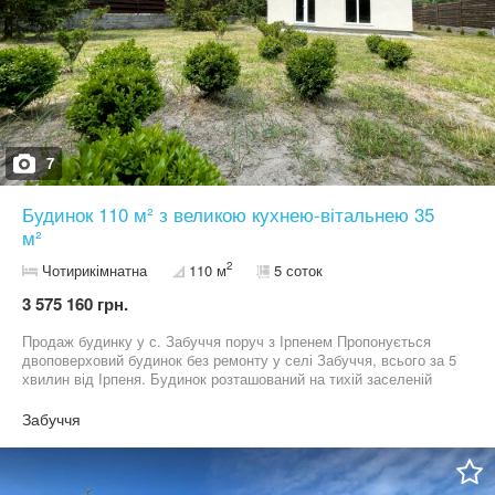
7
Будинок 110 м² з великою кухнею-вітальнею 35
м²
2
Чотирикімнатна
110 м
5 соток
3 575 160 грн.
Продаж будинку у с. Забуччя поруч з Ірпенем Пропонується
двоповерховий будинок без ремонту у селі Забуччя, всього за 5
хвилин від Ірпеня. Будинок розташований на тихій заселеній
вулиці поруч із котеджним містечком Liberty. Поруч ліс,
мальовниче озеро та зручний виїзд у напрямку Києва. У 400
Забуччя
метрах планується відкриття супермаркету АТБ.
Характеристики будинку Загальна площа — 110 м² Житлова
площа — 54,12 м² Кухня-вітальня — 35 м² з виходом на терасу
Кількість кімнат — 4 Поверховість — 2 поверхи Земельна