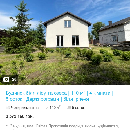
ділянка — 5 соток Будівництво: Стіни — газоблок 300 мм
Утеплення — пінопласт 100 мм Перекриття — монолітне Сходи
— монолітні Покрівля — металочерепиця Утеплення даху —
мінеральна вата 200 мм Комунікації: Електроенергія — 13 кВт, 3
фази (лічильник день/ніч) Водопостачання — свердловина
Каналізація — септик 12 м³ Територія Ділянка 5 соток
правильної форми Автоматичні ворота В’їзна група буде
викладена тротуарною плиткою Передбачені зелені насадження
біля будинку Додатково: Можливе придбання за державними
програмами: єОселя, сертифікат, державні постанови Також
можливе виконання ремонту під ключ Детальна інформація та
перегляд — за телефоном.
20
Будинок біля лісу та озера | 110 м² | 4 кімнати |
5 соток | Держпрограми | біля Ірпеня
2
Чотирикімнатна
110 м
5 соток
3 575 160 грн.
с. Забуччя, вул. Світла Пропозиція поєднує якісне будівництво,