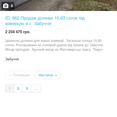
8
ID: 662.Продаж ділянки 10.63 соток під
комерцію в с. Забуччя
2 234 475 грн.
Ідеальна ділянка для вашої комерції. Загальна площа 10,63
сотки. Розташована по головній дорозі від Ірпеня до Забуччя.
Місце проїздне. Зручний виїзд на Житомирську трасу. Поруч
кафе, СТО, автомийка, та заправка КЛО. На даний момент
призначення ОСГ Ціна 50 000$ ID 662
Забуччя
← Попередня
Наступна →
1
2
3
...