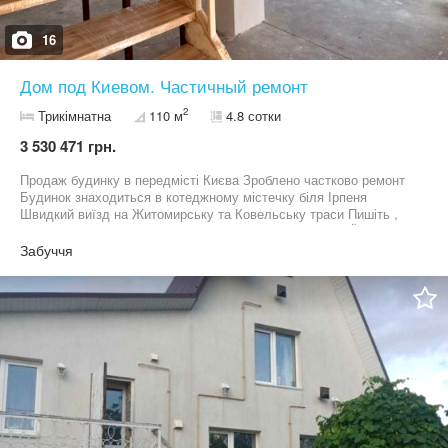
16
Дом под Киевом. Частичный ремонт
2
Трикімнатна
110 м
4.8 сотки
3 530 471 грн.
Продаж будинку в передмісті Києва Зроблено частково ремонт
Будинок знаходиться в котеджному містечку біля Ірпеня
Швидкий виїзд на Житомирську та Ковельську траси Пишіть ,
телефонуйте , домовимось про перегляд БЕЗ КОМІСІЇ ДЛЯ
ПОКУПЦІВ
Забуччя