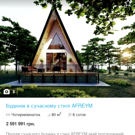
1.20м,монолітна плита утеплена знизу фасадною базальтовою
ватою 100мм ; - Дах: фальц, утеплення 200 мм мінеральної
вати; Комунікації: - Каналізація: Септик переливний; - Електрика:
встановлений лічильник (День-Ніч); 16кВт;Вікна Розташування
Забуччя
8
Будинок в сучасному стилі AFREYM
2
Чотирикімнатна
80 м
8 соток
2 591 991 грн.
Продаж сучасного будинку в стилі AFREYM який розташований