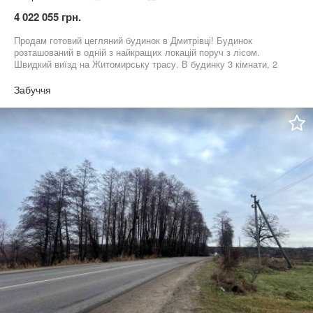
4 022 055 грн.
Продам готовий цегляний будинок в Дмитрівці! Будинок
розташований в одній з найкращих локацій поруч з лісом.
Швидкий виїзд на Житомирську трасу. В будинку 3 кімнати, 2
санвузли, котельня. Опалення електричне, але можна
підлючити ГАЗ! Комунікації: електрика, свердловина, септик.
Забуччя
Будинок розташований на ділянці 5 соток. Прибудинкова
територія огороджена, відмостка і місце для парковки залито
бетоном і підготовлено під укладку тротуарної плитки. Продаж
без комісії! Можливий продаж під держ. програми (єОселя,
сертифікат, постанова і т.ін.)