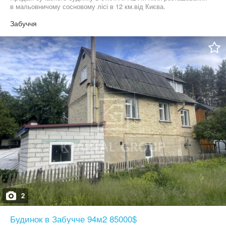
в мальовничому сосновому лісі в 12 км.від Києва.
Забуччя
2
Будинок в Забучче 94м2 85000$