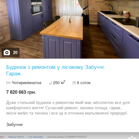
20
Будинок з ремонтом у лісовому Забуччі.
Гараж.
2
Чотирикімнатна
250 м
6 соток
7 820 663 грн.
Дуже стильний будинок з ремонтом який має абсолютно все для
комфортного життя! Сучасний ремонт, велика площа, гараж,
якісні меблі та техніка і все це в оточенні мальовничої природи!.
Що може бути краще? Будинок загальною площею 250м2
побудований якісно та надійно. Стіни зведені з керамічного
Забуччя
блоку, дах вимощений бітумною черепицею. Добре утеплений.
Будинок має три рівні. На першому рівні розташований гараж,