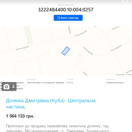
велика кімната яка може бути використана під спортзал, чи
будь-що інше за вашим бажанням, комора та технічне
приміщення. В сучасних реаліях перший рівень можна
використовувати як укриття. На другому рівні розташована
кухня-їдальня , вітальня, санвузол з душовою кабіною та вихід
на терасу. На третьому рівні знаходяться три просторі кімнати з
виходами на балкон та санвузол з ванною. Система опалення в
будинку електрична. Встановлений електричний котел і
розведена тепла підлога по всій площі. Розташований поруч з
лісом у селі Забуччя. Навколо природа, що спонукає до
прогулянок та душевного відпочинку. Жити у власному будинку,
відпочивати від галасу великого міста можливо всього у 17
хвилинах від Києва. А якщо у вас не має необхідності їздити у
Київ щодня - до вашої уваги вся інфраструктура Бучі та Ірпеня.
Покази у зручний час, оперативні відповіді у зручному для вас
месенджері. Люблю місце, де живу та бажаю цього кожному! З
повагою, Катерина.
5
Ділянка Дмитрівка (Куба). Центральна
частина.
1 564 133 грн.
Пропоную до продажу привабливу земельну ділянку, під
забудову. Місцезнаходження - с. Дмитрівка, Бучанського