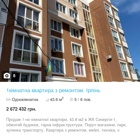
8
1кімнатна квартира з ремонтом. Ірпінь
2
Однокімнатна
43.6 м
5 / 6 пов.
2 672 432 грн.
Продаж 1-но кімнатної квартири, 43.8 м2 в ЖК Синергія-1,
обжитий будинок, гарна інфраструктура. Поруч магазини, парк,
зупинка транспорту. Квартира з ремонтом, меблі, техніка, є
тепла підлога- все для комфортного проживання. Є балкон і