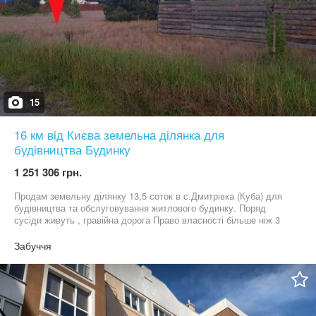
15
16 км від Києва земельна ділянка для
будівництва Будинку
1 251 306 грн.
Продам земельну ділянку 13,5 соток в с.Дмитрівка (Куба) для
будівництва та обслуговування житлового будинку. Поряд
сусіди живуть , гравійна дорога Право власності більше ніж 3
роки від ділянки до м.Києва 16км що можна здолати за 15
хвилин Роман АН Квартал Деталі по телефону
Забуччя