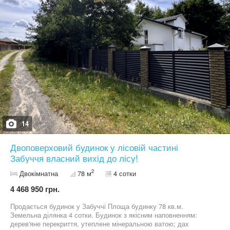
14
Двоповерховий будинок у лісовій частині
Забуччя власний вихід до лісу!
2
Двокімнатна
78 м
4 сотки
4 468 950 грн.
Продається будинок у Забуччі Площа будинку 78 кв.м.
Земельна ділянка 4 сотки. Будинок з якісним наповненням:
дерев'яне перекриття, утеплене мінеральною ватою; дах