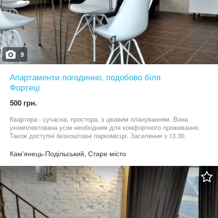
9
Апартаменти погодинно, подобово біля
Фортеці
500 грн.
Квартира - сучасна, простора, з цікавим плануванням. Вона
укомплектована усім необхідним для комфортного проживання.
Також доступні безкоштовні паркомісця. Заселення з 13.30,
виселення до 11.00. Телефонуйте, з радістю відповім на усі
Ваші запитання.
Кам'янець-Подільський, Старе місто