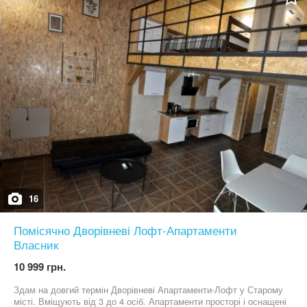
швидке оформлення угоди Без комісії для покупця! Сучасне
планування, зручна інфраструктура, якісне будівництво чудовий
варіант як для проживання, так і для інвестиції. Телефонуйте
вже зараз та домовляйтесь на перегляд встигніть придбати
квартиру у новому будинку за вигідною ціною!
16
Помісячно Дворівневі Лофт-Апартаменти
Власник
10 999 грн.
Здам на довгий термін Дворівневі Апартаменти-Лофт у Старому
місті. Вміщують від 3 до 4 осіб. Апартаменти просторі і оснащені