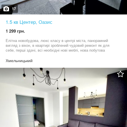
17
1.5 кв Центер, Оазис
1 299 грн.
Елітна новобудова, люкс класу в центрі міста, панорамний
вигляд з вікон, в квартирі зроблений чудовий ремонт як для
себе, перші здачі, всі необхідні нові меблі, нова побутова
техніка: пральна машинка, холодильник, мікрохвильова, плазма,
посуд, полотенця, фен, утюг, гладильна доска, підключений
Хмельницький
швидкісний інтернет wi-fi, цілодобово гаряча вода, в дворі
парковка для авто. Поруч цілодобові магазини, аптеки, 5хв до
ТЦ Оазиса - Епіцентра, та річка Південий буг. Квартира від
власника! При поселені документи які засвідчують особу
обовязково! Вул. Свободи 20/2