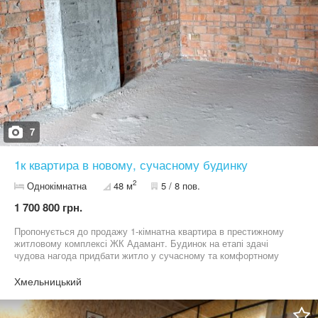
7
1к квартира в новому, сучасному будинку
2
Однокімнатна
48 м
5 / 8 пов.
1 700 800 грн.
Пропонується до продажу 1-кімнатна квартира в престижному
житловому комплексі ЖК Адамант. Будинок на етапі здачі
чудова нагода придбати житло у сучасному та комфортному
комплексі за вигідною ціною! Основні характеристики: Площа
48, 5 м² (після замірів БТІ, за додаткові метри вже сплачено)
Хмельницький
Стан від будівельників готова до ремонту під ваш смак Газовий
двоконтурний котел індивідуальне опалення та економія
Панорамні вікна багато світла та гарний вигляд Переуступка