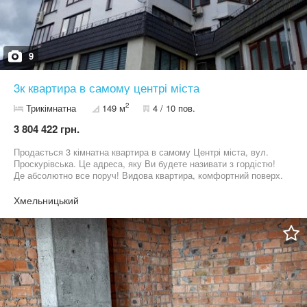
9
3к квартира в самому центрі міста
2
Трикімнатна
149 м
4 / 10 пов.
3 804 422 грн.
Продається 3 кімнатна квартира в самому Центрі міста, вул.
Проскурівська. Це адреса, яку Ви будете називати з гордістю!
Де абсолютно все поруч! Видова квартира, комфортний поверх.
Сучасне планування. Кімнати правильної форми, велика кухня з
лоджією. Будинок на електриці, є виводи під встановлення
Хмельницький
котла, на разі в будинку власна дахова котельня. В ванній
кімнаті зроблений вивід під бойлер. Тепла підлога в кухні та
ванній кімнаті. Виконаний косметичний ремонт, бамбуковий
паркет. Гіпсокартонові стелі. Міжкімнатних дверей немає.
Квартира під охороною. Цю квартиру треба дивитися наживо,
вона вражає своїм простором. Телефонуйте, та домовляйтесь
на перегляд! Покупець комісію агенству не сплачує!