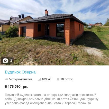
3
Будинок Озерна
2
Чотирикімнатна
163 м
10 соток
6 176 590 грн.
Цегляний будинок,загальна площа 182 квадратів,престижний
район Дивокрай,земельна ділянка 10 соток.Стіни і дах будинку
утеплено,фасад облицювальна цегла.Є тераса і гараж.За
комунікації внески в масив проплачені,світло і вода