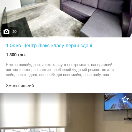
20
1.5к кв Центр Люкс класу перші здачі
1 300 грн.
Елітна новобудова, люкс класу в центрі міста, панорамний
вигляд з вікон, в квартирі зроблений чудовий ремонт як для
себе, перші здачі, всі необхідні нові меблі, нова побутова
техніка: пральна машинка, холодильник, мікрохвильова, плазма,
посуд, полотенця, фен, утюг, гладильна доска, підключений
Хмельницький
швидкісний інтернет wi-fi, цілодобово гаряча вода, в дворі
парковка для авто. Поруч цілодобові магазини, аптеки, 5хв до
ТЦ Оазиса - Епіцентра, та річка Південий буг. Квартира від
власника! При поселені документи які засвідчують особу
обовязково!