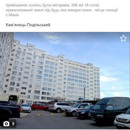
приміщення, колись була пилорама, 256 м2 16 сотих
приватизованої землі під будь яке використання . місце локації
с.Маків
Кам'янець-Подільський
9