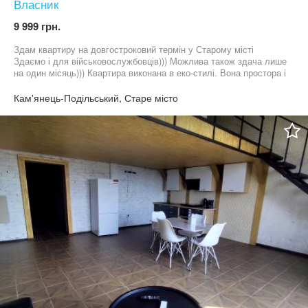
Власник
9 999 грн.
Здам квартиру на довгостроковий термін у Старому місті
Здаємо і для військовослужбовців))) Можлива також здача лише
на один місяць))) Квартира виконана в еко-стилі. Вона простора і
оснащена всім необхідним для комфортного перебування: -
техніка та меблі - ортопедичні матраси - автономне опалення -
Кам'янець-Подільський, Старе місто
кондиціонер - відеонагляд У квартирі може розміститися до 6
осіб. Для авто безкоштовні паркомісця. Комунальні - 2000 грн/
місяць