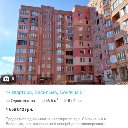
забудовника без комісії. Можливі знижки до 9 % залежно від
умов оплати.
5
1к квартира, Васильків, Сонячна 5
2
Однокімнатна
48.8 м
5 / 9 пов.
1 656 042 грн.
Продається однокімнатна квартира по вул. Сонячна 5 в м.
Васильків, розташована на 5 поверсі дев’ятиповерхового