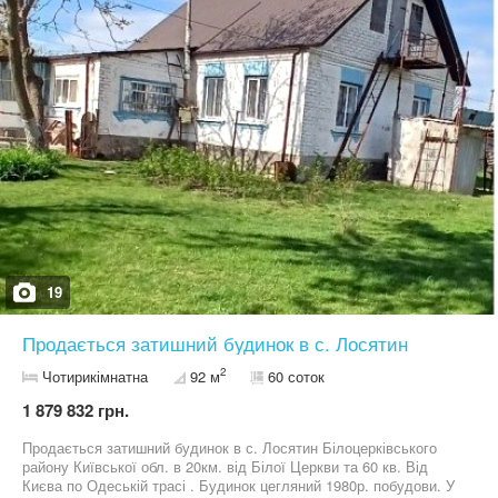
кадастровий номер присвоєний — готова до продажу. Ціна: 215
320.77 грн (торг) Телефонуйте, або пишіть на вайбер, телеграм
(Incognito_Fan)— домовимось про перегляд.
19
Продається затишний будинок в с. Лосятин
2
Чотирикімнатна
92 м
60 соток
1 879 832 грн.
Продається затишний будинок в с. Лосятин Білоцерківського
району Київської обл. в 20км. від Білої Церкви та 60 кв. Від
Києва по Одеській трасі . Будинок цегляний 1980р. побудови. У