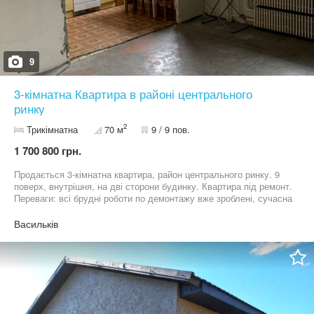
9
3-кімнатна Квартира в районі центрального
ринку
2
Трикімнатна
70 м
9 / 9 пов.
1 700 800 грн.
Продається 3-кімнатна квартира, район центрального ринку. 9
поверх, внутрішня, на дві сторони будинку. Квартира під ремонт.
Переваги: всі брудні роботи по демонтажу вже зроблені, сучасна
велика кухня-вітальня, дві кімнати окремі. В квартирі три лоджії,
закриті, всі вікна замінені. Є свій накопичувач для води на
Васильків
технічному поверсі- питання з водопостачанням і тиском води
відсутнє. Ціна 38000 у.о., торг!!!