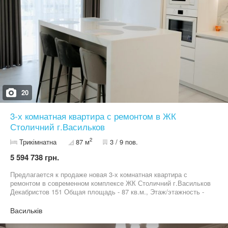
20
3-х комнатная квартира с ремонтом в ЖК
Столичний г.Васильков
2
Трикімнатна
87 м
3 / 9 пов.
5 594 738 грн.
Предлагается к продаже новая 3-х комнатная квартира с
ремонтом в современном комплексе ЖК Столичний г.Васильков
Декабристов 151 Общая площадь - 87 кв.м., Этаж/этажность -
3/9 Квартира отличается удобной и функциональной
планировкой (две отдельные спальни, просторная кухня-
Васильків
гостиная, гардеробная. Ремонт выполнен с использованием
качественных экологических материалов. Квартира