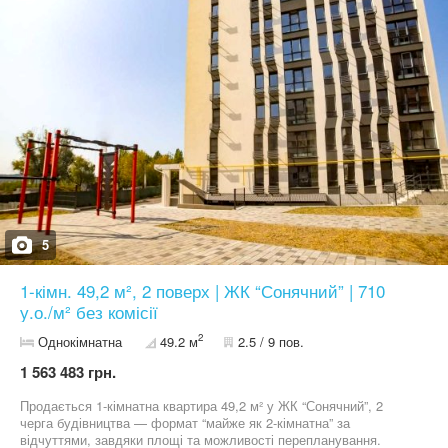
"СОНЯЧНИЙ": - цегляні стіни утеплені мінеральною ватою -
опалення від встановлених у квартирах індивідуальних котлів -
комплекс обладнаний централізованою системою доочистки
водопровідної води, що дозволить безпечно вживати воду з-під
крану - закрита територія з концепцією «без авто та сторонніх»,
системою відеоспостереження та освітленням, включно з
місцями загального користування - для дітей у дворі
обладнають кілька ігрових майданчиків різної спрямованості зі
спеціальним безпечним гумовим покриттям - для автомобілів
мешканців та гостей по периметру комплексу передбачена
відкрита стоянка, також за проєктом буде зарядка для
електромобілів - стоянка для велосипедів - майданчик для
вигулу собак. Поруч з ЖК знаходиться зупинка громадського
транспорту до центра міста та Києва.
5
1-кімн. 49,2 м², 2 поверх | ЖК “Сонячний” | 710
у.о./м² без комісії
2
Однокімнатна
49.2 м
2.5 / 9 пов.
1 563 483 грн.
Продається 1-кімнатна квартира 49,2 м² у ЖК “Сонячний”, 2
черга будівництва — формат “майже як 2-кімнатна” за
відчуттями, завдяки площі та можливості перепланування.