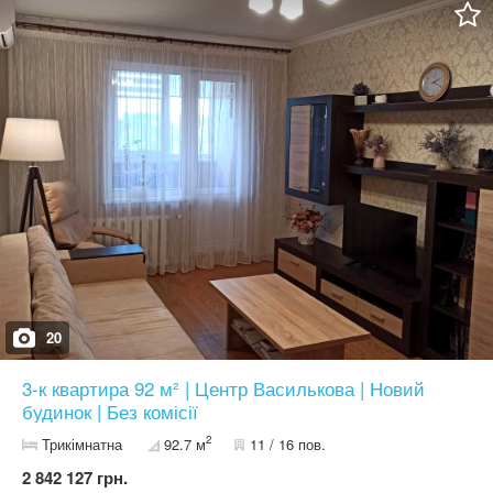
укомплектована всей необходимой бытовой техникой от
ведущих мировых производителей. Элегантный дизайн и уют:
Современный ремонт с использованием премиум материалов
придает квартире особый слой стиля и комфорта. Здесь каждый
день начинается и заканчивается уютом и гармонией.
20
3-к квартира 92 м² | Центр Василькова | Новий
будинок | Без комісії
2
Трикімнатна
92.7 м
11 / 16 пов.
2 842 127 грн.