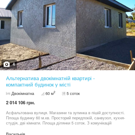
4
Альтернатива двокімнатній квартирі -
компактний будинок у місті
2
Двокімнатна
60 м
5 соток
2 014 106 грн.
Асфальтована вулиця. Магазини та зупинка в пішій доступності.
Площа будинку 60 м.кв. Просторий передпокій, санвузол, кухня-
студія, дві кімнати. Площа ділянки 5 соток. З комунікацій
підключена електрика, є септик та свердловина. Будинок з
газоблоку. Ззовіні утеплений та оздоблений. Всередині чистова
Васильків