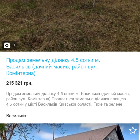
7
Продам земельну ділянку 4.5 сотки м.
Васильків (дачний масив, район вул.
Комінтерна)
215 321 грн.
Продам земельну ділянку 4.5 сотки м. Васильків (дачний масив,
район вул. Комінтерна) Продається земельна ділянка площею
4.5 сотки у місті Васильків Київської області. Тихе та зелене
місце — поруч хвойний ліс, свіже повітря, ідеально під дачу або
будівництво будинку. Переваги: • поруч побудовані та заселені
Васильків
будинки • підведена електрика (стовпи біля ділянки) • є під’їзна
дорога • спокійний дачний масив • 100 м від вул. Комінтерна •
зручний доїзд до Києва Ділянка хороша, правильної форми,
готова до забудови. Документи: право власності (спадщина),