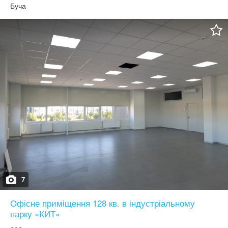
Макарівський район, Смт. Кодра, вул. Лесі Українки №61.
Буча
7
Офісне приміщення 128 кв. в індустріальному
парку «КИТ»