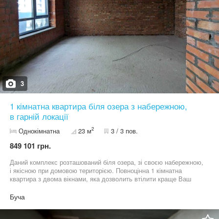
3
1 кімнатна квартира біля озера з набережною,
в гарній локації
2
Однокімнатна
23 м
3 / 3 пов.
849 101 грн.
Даний комплекс розташований біля озера, зі своєю набережною,
і якісною при домовою територією. Повноцінна 1 кімнатна
квартира з двома вікнами, яка дозволить втілити краще Ваш
дизайн проект. Телефонуйте поки варіант актуальний
залишились всього кілька квартир!
Буча