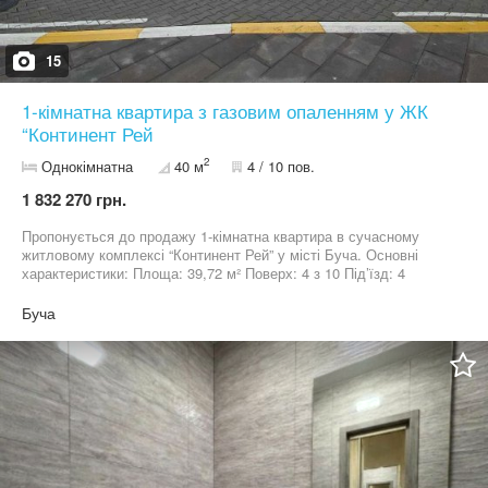
15
1-кімнатна квартира з газовим опаленням у ЖК
“Континент Рей
2
Однокімнатна
40 м
4 / 10 пов.
1 832 270 грн.
Пропонується до продажу 1-кімнатна квартира в сучасному
житловому комплексі “Континент Рей” у місті Буча. Основні
характеристики: Площа: 39,72 м² Поверх: 4 з 10 Під’їзд: 4
Переваги квартири: Індивідуальне газове опалення —
встановлений котел Зручне планування, яке легко адаптувати
Буча
під власні потреби Комфортний середній поверх Ключі на руках
— можливий швидкий перегляд та вихід на угоду Квартира
ідеально підійде як для власного проживання, так і для
інвестиції під оренду. ЖК розташований у зручній локації з
розвиненою інфраструктурою: поруч магазини, транспорт, школи
та все необхідне для комфортного життя. Ціна: 41 000 $