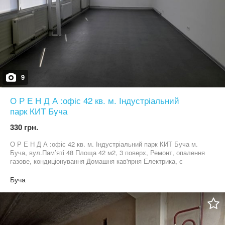
9
О Р Е Н Д А :офіс 42 кв. м. Індустріальний
парк КИТ Буча
330 грн.
О Р Е Н Д А :офіс 42 кв. м. Індустріальний парк КИТ Буча м.
Буча, вул.Пам’яті 48 Площа 42 м2, 3 поверх, Ремонт, опалення
газове, кондиціонування Домашня кав'ярня Електрика, є
генератор Відділення нової пошти Сприятливі умови для роботи
та творчості Ціна 330 грн/м2 +ОПЕКС
Буча