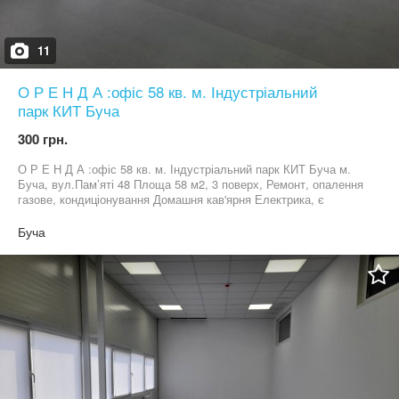
11
О Р Е Н Д А :офіс 58 кв. м. Індустріальний
парк КИТ Буча
300 грн.
О Р Е Н Д А :офіс 58 кв. м. Індустріальний парк КИТ Буча м.
Буча, вул.Пам’яті 48 Площа 58 м2, 3 поверх, Ремонт, опалення
газове, кондиціонування Домашня кав'ярня Електрика, є
генератор Відділення нової пошти Сприятливі умови для роботи
та творчості Ціна 300 грн/м2 +ОПЕКС
Буча