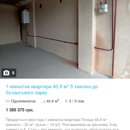
8
1-кімнатна квартира 40,9 м² 5 хвилин до
бучанського парку
2
Однокімнатна
40.9 м
3 / 5 пов.
1 385 375 грн.
Продається простора 1-кімнатна квартира Площа 40,9 м²
(кімната – 20 м², кухня – 10 м²). Розташована на зручному 3-му
поверсі із 5. Стан – без ремонту, що дозволяє облаштувати все