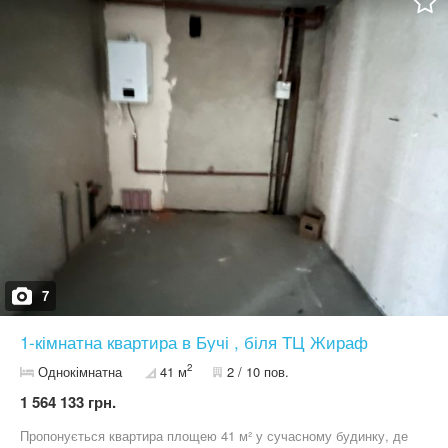
7
1-кімнатна квартира в Бучі , біля ТЦ Жираф
2
Однокімнатна
41 м
2 / 10 пов.
1 564 133 грн.
Пропонується квартира площею 41 м² у сучасному будинку, де