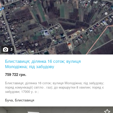
гостьова група, цілодобова охорона, поверхова система
відеоспостереження, швидкісний інтернет від двох провідних
провайдерів, домашня кав'ярня, відділення нової пошти та
бізнес-сусідство – сприятливі умови для роботи та творчості.
Кабінети світлі, є із зонуванням, оснащені опаленням
(радіатори), кондиціонерами. Сучасний ремонт. Ціна –330 грн/м2
+ комунальні платежі +експлуатаційні з урахуванням ПДВ. Крім
цього, є вільні офісні приміщення різної квадратури від 39 до
650 кв. м. Крім цього, є вільні складські приміщення різної
квадратури від 193 до 5600 кв. м
3
Блиставиця; ділянка 16 соток; вулиця
Молодіжна; під забудову
759 722 грн.
Блиставиця; ділянка 16 соток; вулиця Молодіжна; під забудову;
поряд комунікації( світло . газ); до маршрутки 8 хвилин; поряд є
забудови; 17000 у. о ;
Буча, Блиставиця