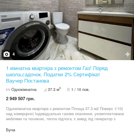
4
1 кімнатна квартира з ремонтом Газ! Поряд
школа,садочок. Податки 2% Сертифікат
Ваучер Постанова
2
Однокімнатна
37.3 м
1 / 10 пов.
2 949 507 грн.
Однокімнатна квартира з ремонтом Площа 37.3 м2 Поверх 1/10(
над комерцією) Індивідуально газове опалення, укомплектована
меблями та технікою, тепла підлога, є вивід під генератор з
квартири (генератор можна докупити у власників окремо)
Оформлення 2% Сертифікат, ваучер, постанова- так
Буча