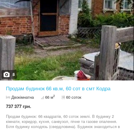
8
Продам будинок 66 кв.м, 60 сот в смт Кодра
2
Двокімнатна
66 м
60 соток
737 377 грн.
Продам будинок: 66 квадратів, 60 соток землі. В будинку 2
кімнати, коридор, кухня, санвузол, пічне та газове опалення.
Біля будинку колодязь (свердловина). Будинок знаходиться в
тихому та затишному місці, поряд є річка. Київська область,