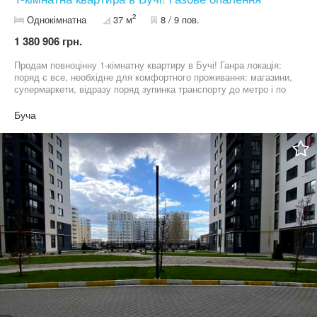
2
Однокімнатна
37 м
8 / 9 пов.
1 380 906 грн.
Продам повноцінну 1-кімнатну квартиру в Бучі! Ганра локація:
поряд є все, необхідне для комфортного проживання: магазини,
супермаркети, відразу поряд зупинка транспорту до метро і по
місту. До електрички пішки 5 хвилин. Сучасне планування:
велика кімната+ кухня-вітльня. Велика плюсом є гардеробна!
Буча
Індивідуальне газове опалення (двухконтурний газовий котел)