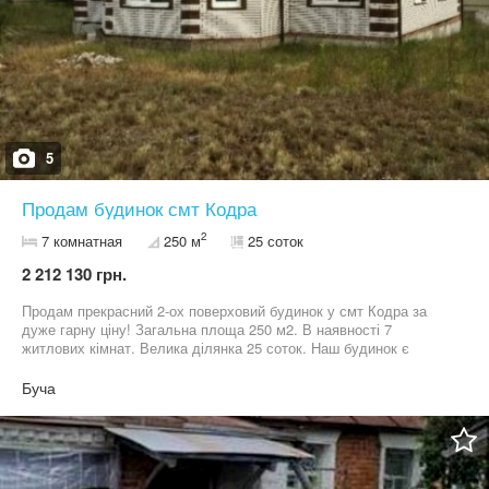
5
Продам будинок смт Кодра
2
7 комнатная
250 м
25 соток
2 212 130 грн.
Продам прекрасний 2-ох поверховий будинок у смт Кодра за
дуже гарну ціну! Загальна площа 250 м2. В наявності 7
житлових кімнат. Велика ділянка 25 соток. Наш будинок є
ідеальним вибором для тих, хто шукає затишне місце для
сімейного життя або для відпочинку. Документи в порядку та
Буча
готові до швидкого продажу! Власник! Всі подробиці можна
уточнити по телефону. Телефонуйте, не пожалкуєте!