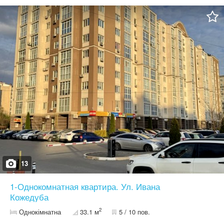
13
1-Однокомнатная квартира. Ул. Ивана
Кожедуба
2
Однокімнатна
33.1 м
5 / 10 пов.