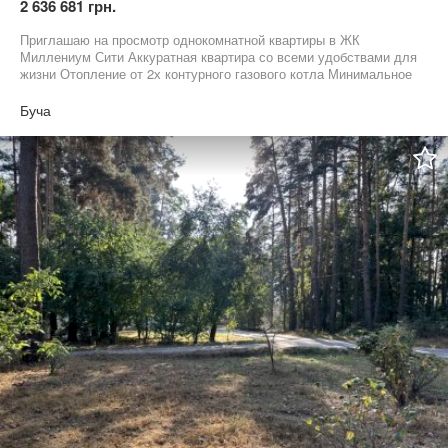
2 636 681 грн.
Приглашаю на просмотр однокомнатной квартиры в ЖК
Миллениум Сити Аккуратная квартира со всеми удобствами для
жизни Отопление от 2х контурного газового котла Минимальное
оформление 2% Можно под Сертификат еВідновлення Без
КОМИСИИ для моих покупателей
Буча