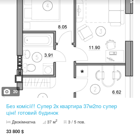
Монолітно-каркасна технологія Утеплення: пінопласт / мінвата
(60% / 40%) Будинки 4 поверхи Ліфт у кожному будинку
Бомбосховище в цокольному поверсі Індивідуальне газове
опалення Зроблено якісний ремонт Теплі підлоги Дизайн-проєкт
Інсталяція у санвузлі Закладки під кондиціонер Локація та
інфраструктура: Поруч — супермаркет Фора, державна школа,
зупинка громадського транспорту 7 км до Києва 5 хв до ТРЦ
Cherry Mall — басейн, кінотеатр, ресторани, магазини Додатково
Доступні інші варіанти планувань Продаж під усі державні
програми — оформлення лише 2% Повний юридичний супровід
угоди Телефонуйте — підберу найкращий варіант саме для вас!
20
Без комісії!! Супер 2к квартира 37м2по супер
ціні! готовий будинок
2
Двокімнатна
37 м
3 / 5 пов.
33 800 $