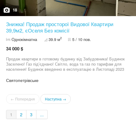
18
Знижка! Продаж просторої Видової Квартири
39,9м2, єОселя Без комісії
2
Однокімнатна
39.9 м
5 / 10 пов.
34 000 $
Продаж квартири в готовому будинку від Забудовника! Будинок
Заселено! Газ підʼєднано! Світло, вода та газ по тарифам для
населення! Будинок введенно в експлуатацію в Листопаді 2023
року! Оформлення 10000грн Можлива еОселя, Євідновлення!
Централізовані комунікації, Індивідуальне опалення!
Святопетрівське
Двоконтурний котел в компектацію квартири включено! Площа
квартири 39,9м2 Квартира з великою житловою площею 19м2,
Площа кухні -12м2. Біля дому розвинена інфраструктура: -
← Попередня
Наступна →
школа та садочок -5 хвилин пішки; - Зони відпочинку, сквер -
одразу біля дому; - супермаркет, аптека, амбулаторія,
стоматологія, торгівельне містечко -2 хвилни пішки! - спортивні
1
2
3
...
та дидячі майданчики - біля дому! - зупинка транспорту -
2хвилини пішки! Маршрутки до метро Академмістечко та
швидкісного трамваю, кожні 5ть хвилин! Можливе
розтермінування на Рік, без відсотків та переплат! Без комісії!