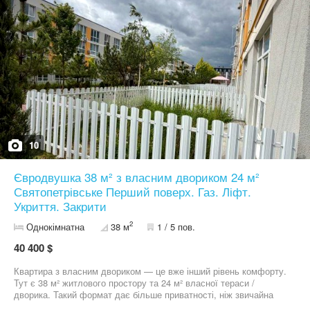
варіант для проживання або інвестиції. Дворик додає квартирі
відчуття окремого приватного простору. ПРО КОМПЛЕКС ЖК
закритий, із зеленими зонами та комфортним середовищем для
мешканців. Є відеоспостереження, охорона, магазини та кафе на
території. КОМУНІКАЦІЇ • газ • індивідуальне газове опалення •
двоконтурний котел • централізоване водопостачання •
центральна каналізація • встановлені лічильники • укриття •
ліфт УМОВИ КУПІВЛІ • вартість: 40 400 $ • перший внесок: від
50% • розтермінування до 12 місяців • можлива знижка при
повній оплаті • продаж від забудовника ЛОКАЦІЯ
Святопетрівське — зручний напрямок поруч із Києвом. До метро
— близько 15 хвилин. Поруч школа, садок, магазини, аптека,
кафе, транспорт і базова інфраструктура. Телефонуйте або
10
пишіть. Покажемо квартиру з двориком і розповімо умови
купівлі.
Євродвушка 38 м² з власним двориком 24 м²
Святопетрівське Перший поверх. Газ. Ліфт.
Укриття. Закрити
2
Однокімнатна
38 м
1 / 5 пов.
40 400 $
Квартира з власним двориком — це вже інший рівень комфорту.
Тут є 38 м² житлового простору та 24 м² власної тераси /
дворика. Такий формат дає більше приватності, ніж звичайна
квартира, і більше сценаріїв для життя. Можна облаштувати