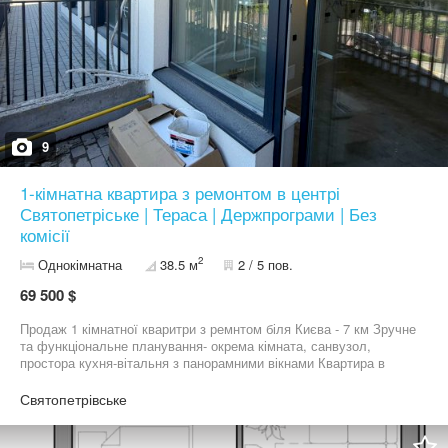
9
1-кімнатна квартира з ремонтом в центрі
Святопетріське | Тераса | Держпрограми | Без
комісії
2
Однокімнатна
38.5 м
2 / 5 пов.
69 500 $
Продаж 1 кімнатної кваритри з ремнтом біля Києва - 7 км Зручне
та функціональне планування- окрема кімната, санвузол,
простора кухня-вітальня з панорамними вікнами Квартира в
закритому ЖК у Святопетрівському Закрита та безпечна
територія Парковка навколо будинку + 45 додаткових паркомісць
Святопетрівське
всередині комплексу Дитячий та спортивний майданчик
Комерція з фасадним виходом: Нова Пошта, супермаркет, кафе
та інші об’єкти інфраструктури — все в кількох кроках