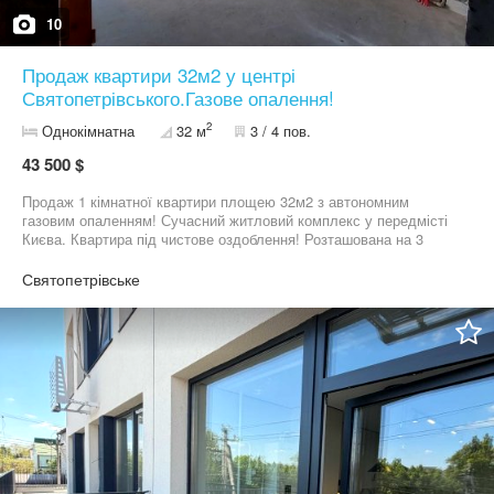
10
Продаж квартири 32м2 у центрі
Святопетрівського.Газове опалення!
2
Однокімнатна
32 м
3 / 4 пов.
43 500 $
Продаж 1 кімнатної квартири площею 32м2 з автономним
газовим опаленням! Сучасний житловий комплекс у передмісті
Києва. Квартира під чистове оздоблення! Розташована на 3
поверсі 4 поверхового будинкуз гарним краєвидом на місто. В
комплексі є магазини,супермаркет,кафе та інше. Більш
Святопетрівське
детально за телефоном. Ціна 43500$