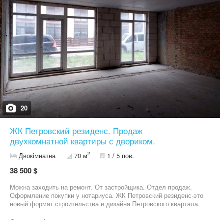
третье на коммерческое здание. Централизованая вода и
канализация. Рядом построен и сдан в эксплуатацию дом 6. ЖК
Петровский квартал-это элитный жилой комплекс,
круглосуточно охраняемая территория. Детский садик школа,
футбольное поле, магазины Фора и Лоток, через дорогу
громадный торговый центр "ЕвроПарк" и Сильпо. В каждом
дворе детские площадки. На территории ЖК имеются кафе,
рестораны, приват банк, салоны красоты. Отличная
транспортная развязка, маршрутки ходят каждые 5 минут в
направлении метро Академгородок, Нивки и Выставочный центр.
Возможный торг. Без комисси.
20
ЖК Петровский резиденс. Продаж
двухкомнатной квартиры с двориком.
2
Двокімнатна
70 м
1 / 5 пов.
38 500 $
Можна заходить на ремонт. От застройщика. Отдел продаж.
Оформление покупки у нотариуса. ЖК Петровский резиденс-это
новый формат строительства и дизайна Петровского квартала.
Продажа двухкомнатных квартир в готовом построенном и