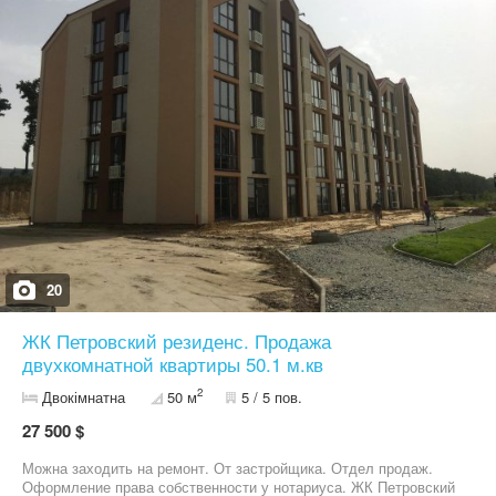
У кухні, санвузлах і коридорі — тепла підлога. Сходи обладнані
функціональними нішами. Шафи з якісними дзеркальними
фасадами. Комфорт та технології: Система «Розумний дім»
(Smart Home) дозволяє централізовано керувати всіма
електроприладами квартири через дисплей. Сучасне LED-
освітлення із зональним розподілом. Є автономне резервне
живлення. Другий рівень: Дві облаштовані дитячі спальні та
санвузол (ванна). Комунікації: Власна свердловина з чистою
водою. Централізована каналізація. Підведений газ. Територія:
Закритий комфортний двір із зоною відпочинку. Є барбекю-зона
та дитячий майданчик. Автоматичні ворота, паркомісце у дворі.
Інфраструктура: Розвинена інфраструктура: магазини,
супермаркети, аптеки, школа, дитячий садок. Поруч зупинка
громадського транспорту. До Києва — 10–15 хвилин.
20
ЖК Петровский резиденс. Продажа
двухкомнатной квартиры 50.1 м.кв
2
Двокімнатна
50 м
5 / 5 пов.
27 500 $
Можна заходить на ремонт. От застройщика. Отдел продаж.
Оформление права собственности у нотариуса. ЖК Петровский