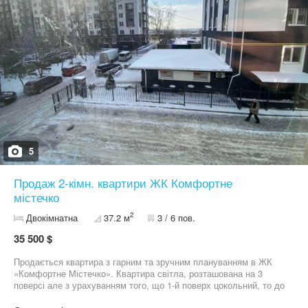
5
Продаж 2-кімн. квартири ЖК Комфортне
містечко
2
Двокімнатна
37.2 м
3 / 6 пов.
35 500 $
Продається квартира з гарним та зручним плануванням в ЖК
«Комфортне Містечко». Квартира світла, розташована на 3
поверсі але з урахуванням того, що 1-й поверх цокольний, то до
квартири по сходам підніматись як на другий _поверх. В