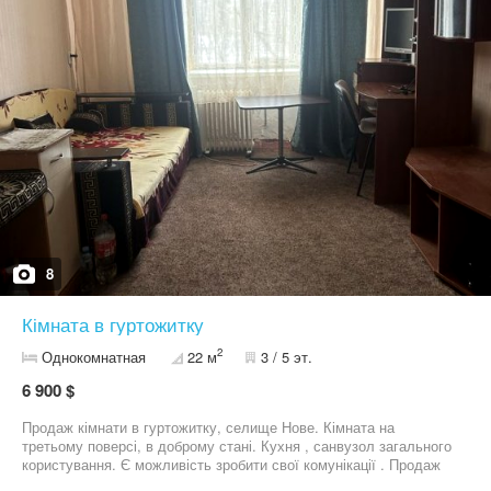
8
Кімната в гуртожитку
2
Однокомнатная
22 м
3 / 5 эт.
6 900 $
Продаж кімнати в гуртожитку, селище Нове. Кімната на
третьому поверсі, в доброму стані. Кухня , санвузол загального
користування. Є можливість зробити свої комунікації . Продаж
через агенцію нерухомості. Деталі за телефоном 05******33