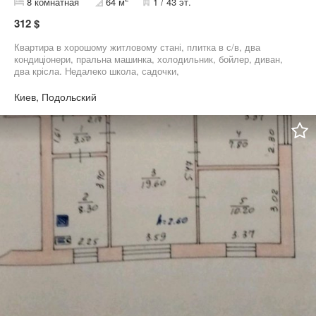
8 комнатная
64 м
1 / 43 эт.
312 $
Квартира в хорошому житловому стані, плитка в с/в, два
кондиціонери, пральна машинка, холодильник, бойлер, диван,
два крісла. Недалеко школа, садочки,
супермаркети,куренівський ринок, зупинка громадського
транспорту,14 000грн, к.п.оплата за два місяці, комісія ріелтору.
Киев, Подольский