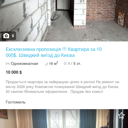
6
Ексклюзивна пропозиція !!! Квартира за 10
000$. Швидкий виїзд до Києва
2
Однокомнатная
16 м
1 / 5 эт.
10 000 $
Продається квартира за найкращою ціною в регіоні На ремонт на
весну 2026 року Компактне планування Швидкий виїзд до Києва
20 хвилин Мінімальне оформлення . Продаж без комісії
Телефонуйте
Гостомель