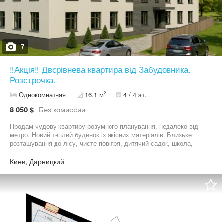
7
‼️Акція‼️ Дворівнева квартира від Забудовника.
Розстрочка.
2
Однокомнатная
16.1 м
4 / 4 эт.
8 050 $
Без комиссии
Продам чудову квартиру розумного планування, недалеко від
метро. Новий теплий будинок із якісних матеріалів. Близьке
розташування до лісу, чисте повітря, дитячий садок, школа,
магазини. Поблизу парки, ліс та озера. Затишне, тихе місце для
мешканця великого міста, чисте повітря. Поруч велике чисте
Киев, Дарницкий
озеро з рідким чистим пляжем. Панорамні вікна, модне та
сміливе архітектурне рішення, сучасне, красиве та зручне.
Герметичні акуратні вікна з чудовим зовнішнім та внутрішнім
виглядом. Будинок розташований у Дарницькому районі столиці.
Дуже хороша інвестиція для себе або здачі квартири в оренду,
швидка окупність.