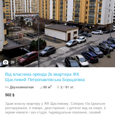
20
Від власника оренда 2к квартира ЖК
Щасливий Петропавлівська Борщагівка
2
Двухкомнатная
60 м
2 / 61 эт.
502 $
Здам власну квартиру у ЖК Щасливому, Соборна 10а Ідеальне
розташування, 4 поверх, двостороння, з дитячої вид на озеро. 2
окремі кімнати і зал-студія. Індивідуальне опалення, газовий