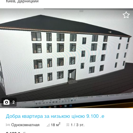
Киев, Дарницкий
для першого житла, інвестиції або здачі в оренду. Чому це саме
те, що ви шукали: * 17,3 м² ідеального простору для
комфортного життя або прибуткової оренди * Безпечний
закритий комплекс — тиша, порядок і контрольований доступ *
Екологічно чистий район Бортничі — свіже повітря, зелень,
спокій * Зручне сполучення з містом: до метро "Бориспільська"
— всього 10 хв транспортом * Вигідна ціна від забудовника,
набагато дешевше, ніж після здачі будинку. Ціна поступово
росте. * Будинок вже в роботі (стадія зведення бетонних
конструкцій першого поверху (фундамент готовий)) — заселення
приблизно за 12 місяців.
2
Добра квартира за низькою ціною 9.100 .е
2
Однокомнатная
18 м
1 / 3 эт.