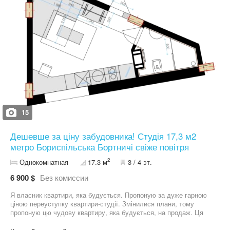
15
Дешевше за ціну забудовника! Студія 17,3 м2
метро Бориспільська Бортничі свіже повітря
2
Однокомнатная
17.3 м
3 / 4 эт.
6 900 $
Без комиссии
Я власник квартири, яка будується. Пропоную за дуже гарною
ціною переуступку квартири-студії. Змінилися плани, тому
пропоную цю чудову квартиру, яка будується, на продаж. Ця
компактна, але функціональна смарт-квартира розташована в
закритому комплексі на пров.Левадному, 8 — ідеальне місце