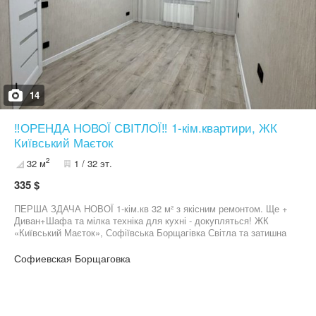
14
‼️ОРЕНДА НОВОЇ СВІТЛОЇ‼️ 1-кім.квартири, ЖК
Київський Маєток
2
32 м
1 / 32 эт.
335 $
ПЕРША ЗДАЧА НОВОЇ 1-кім.кв 32 м² з якісним ремонтом. Ще +
Диван+Шафа та мілка техніка для кухні - докупляться! ЖК
«Київський Маєток», Софіївська Борщагівка Світла та затишна
1-кімнатна квартира площею 32 м², розташована на 3 поверсі 10-
поверхового будинку. Виконано якісний сучасний ремонт
Софиевская Борщаговка
Встановлена кухня з вбудованою технікою: — духовка —
варильна поверхня — витяжка Вдале планування Ідеальний
варіант для власного проживання Телефонуйте — квартира
варта вашої уваги. При заїзді орендарі сплачують : перший