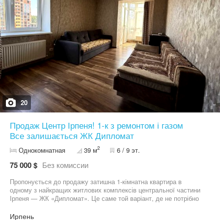
20
Продаж Центр Ірпеня! 1-к з ремонтом і газом
Все залишається ЖК Дипломат
2
Однокомнатная
39 м
6 / 9 эт.
75 000 $
Без комиссии
Пропонується до продажу затишна 1-кімнатна квартира в
одному з найкращих житлових комплексів центральної частини
Ірпеня — ЖК «Дипломат». Це саме той варіант, де не потрібно
обирати між комфортом, інфраструктурою та якістю житла. Тут
усе вже є. Квартира розташована на 6 поверсі 10-поверхового
Ирпень