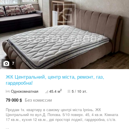
7
ЖК Центральний, центр міста, ремонт, газ,
гардеробна!
2
Однокомнатная
45.4 м
5 / 10 эт.
79 000 $
Без комиссии
Продам 1к. квартиру в самому центрі міста Ірпінь. ЖК
Центральний по вул.Д. Попова. 5/10 поверх. 45, 4 кв.м. Кімната
17 кв.м., кухня 12 кв.м., дві просторі лоджії, гардеробна, с/с/в.
Поруч 3 державні школи, садочки, парки, центр міста, ЖД та