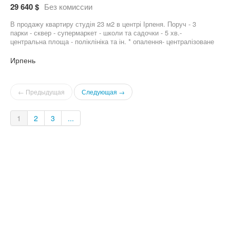
29 640 $
Без комиссии
В продажу квартиру студія 23 м2 в центрі Ірпеня. Поруч - 3
парки - сквер - супермаркет - школи та садочки - 5 хв.-
центральна площа - поліклініка та ін. * опалення- централізоване
( воласна кришна модульна котельня з поквартирними
лічильниками тепла) *знаходиться на 5 поверсі *вікна виходять
Ирпень
в двір Можна під єОселю, Сертифікати тощо. Податки всього
2% За консультацією та додатковою інформацію пишіть або
дзвоніть за номером 09******34.
← Предыдущая
Следующая →
1
2
3
...