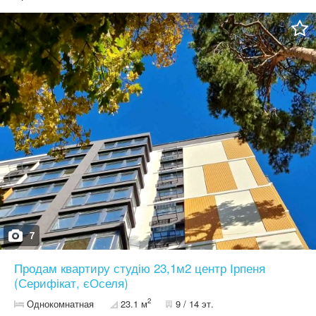
цегляного будинку. Товщина зовнішніх стін близько 70 см, що
забезпечує чудову тепло- та шумоізоляцію в будь-яку пору року.
Основні характеристики: - Загальна площа — 38,4 м² - Простора
кімната — 19,6 м² - Балкон - Індивідуальне газове опалення -
Водяна тепла підлога в зоні плитки - Ліфт - Два входи в будинок
- Звичайні житлові тарифи Квартира повністю готова до
проживання. Новому власнику залишаються всі меблі та
побутова техніка, тому після купівлі можна одразу заїжджати
або отримувати дохід від оренди вже з першого дня. ЖК
«Дипломат» знаходиться в самому серці Ірпеня. Школа №2 з
укриттям — через дорогу Парки «Дубки» та «Правика» — кілька
хвилин пішки Супермаркети, ринок, магазини, аптеки Кафе та
ресторани Зупинки транспорту до Києва Дитячі садочки та вся
необхідна інфраструктура Квартира перебуває у власності з
2017 року, що дозволяє провести угоду з мінімальними
податковими витратами. Ідеальний варіант для власного
проживання, молодої сім'ї або вигідної інвестиції в центрі міста.
Телефонуйте та записуйтеся на перегляд. Такі квартири в
центральній частині Ірпеня з газовим опаленням, ремонтом та
повною комплектацією на ринку з'являються рідко.
7
Продам квартиру студію 23,1м2 центр Ірпеня
(Серифікат, єОселя)
2
Однокомнатная
23.1 м
9 / 14 эт.