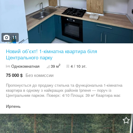
11
Новий об’єкт! 1-кімнатна квартира біля
Центрального парку
2
Однокомнатная
39 м
4 / 10 эт.
75 000 $
Без комиссии
Пропонується до продажу стильна та функціональна 1-кімнатна
квартира в одному з найкращих районів Ірпеня — поруч із
Центральним парком. Поверх: 4/10 Площа: 39 м² Квартира має
продумане планування та сучасне наповнення — ідеальний
варіант як для проживання, так і для інвестиції. Переваги: —
Ирпень
Індивідуальне газове опалення — Тепла підлога по всій квартирі
— Окрема гардеробна кімната — Світлий та затишний простір
Поруч Центральний парк, магазини, кафе, зручна транспортна
розв’язка. Оформлення: 2% Можливий продаж за сертифікатом
Підходить під державні програми (#сертифікат #постанова)