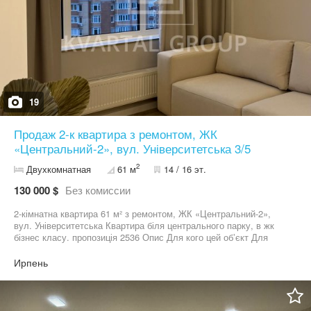
19
Продаж 2-к квартира з ремонтом, ЖК
«Центральний-2», вул. Університетська 3/5
2
Двухкомнатная
61 м
14 / 16 эт.
130 000 $
Без комиссии
2-кімнатна квартира 61 м² з ремонтом, ЖК «Центральний-2»,
вул. Університетська Квартира біля центрального парку, в жк
бізнес класу. пропозиція 2536 Опис Для кого цей обʼєкт Для
покупців, які розглядають житло під державний сертифікат або
варіант сертифікат + доплата, а також для тих, хто шукає готову
Ирпень
квартиру без необхідності робити ремонт. Ключові
характеристики обʼєкта — 2-кімнатна квартира, 61 м², кухня-
студія 16 м² — середній поверх із 16, новобудова 2024 року —
Новий дизайнерський ремонт, ніхто не проживав — Власна