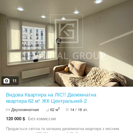
котельня, тепла підлога, підземний паркінг Дефіцит і обмеження
У цьому будинку небагато квартир з новим ремонтом, повною
комплектацією та видом на парк «Центральний». Варіанти, які
власники готові розглядати під безготівковий розрахунок і
держпрограми, зʼявляються нечасто. Умови розрахунку за
сертифікатом і можливу доплату обговорюємо індивідуально —
без публічних деталей. Зателефонуйте, щоб уточнити формат
угоди та домовитись про перегляд у зручний для вас час.
11
Видова Квартира на ЛІС!! Двокімнатна
квартира 62 м² ЖК Центральний-2
2
Двухкомнатная
62 м
14 / 16 эт.
120 000 $
Без комиссии
Продається світла та затишна двокімнатна квартира з якісним