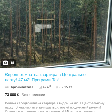
Телефонуйте для перегляду — квартира варта вашої уваги!
15
Євродвокімнатна квартира в Центрально
парку! 47 м2! Програми Так!
2
Однокомнатная
47 м
6 / 15 эт.
73 000 $
Без комиссии
Велика євродвокімнана квартира з видом на ліс в Центральному
парку! В квартирі все залишається, новий продуманий ремонт!
Опалення від котельні на генераторах! Мінімальні податки!