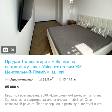
та спальні встановлені кондиціонери CH. У квартирі виконаний
якісний сучасний ремонт — можна заїжджати одразу після
покупки. Вартість — 80 000 $ Оформлення — 12% Квартира, яка
однаково добре підійде і для життя, і як інвестиція під оренду —
правильна площа, наповнення та локація.
20
Продаж 1-к. квартири з меблями по
сертифікату , вул. Університетська ЖК
Центральний-Преміум, м. Ірпі
2
Однокомнатная
39.5 м
13 / 14 эт.
85 000 $
Квартира розташована в ЖК «Центральний-Преміум», м. Ірпінь.
Однокімнатна квартира, загальна площа — 39,5 м². Стан —
авторський ремонт. Після завершення ремонту в квартирі ніхто
не проживав. Планування: окрема спальня та простора кухня,