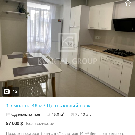
швидкий доступ до Києва. Поряд парки, школи, садочки, зручна
транспортна розв’язка. Підземний паркінг для вирішення питань
з парковкою та бомбосховищем.
15
1 кімнатна 46 м2 Центральний парк
2
Однокомнатная
45.8 м
7 / 10 эт.
87 000 $
Без комиссии
Продаж просторої 1-кімнатної квартири 46 м² біля Центрального