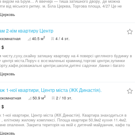
з видом на Брум… А ввечері — тиша затишного двору, де можна
ського ритму. м. Біла Церква, Торгова площа, 4/27 Це не
 квартира — це локація, яка завжди в ціні. Ідеальний варіант як для
Церковь
естицію Що ви отримуєте: — 2-кімнатна квартира, 44,4 м² —
роннє планування: світло, простір і комфорт — одна кімната з видом на
інша — у тихий двір — житловий стан — можна заїхати і поступово
е Комфорт у деталях: централізоване опалення гаряча
м 2-кім квартиру Центр
 газова колонка (економія і незалежність) встановлені лічильники на
2
хкомнатная
40.5 м
4 / 4 эт.
ло та воду будинок обслуговується ЖЕКом Локація, яку не потрібно
увати: все поруч — супермаркети, кафе, ресторани, школи, садочки,
 $
рт, парк, лікарня, банки та аптеки. Тут живуть ті, хто цінує час і
льне зростання ціни —
 чисту,суху,охайну затишну квартиру на 4 поверсі цегляного будинку в
но під оренду або власне проживання — можливість зробити ремонт під
 центрі міста.Поруч є все:маленькі крамниці,торгові центри,зупинки
 не переплачувати за чужий Ціна: 48 500 $ 09*********29 Алла ,
орту,кафе,розважальні центри,школи,дитячі садочки ,банки і багато
тво нерухомості «Дім Мрій»
.Квартира у гарному ремонті:металопластикові вікна і балкон,нові
Церковь
 двері,на полу ламінат,у коридорі та кухні і у ванні на полу та стінах
а .Будинок ОСББ Дуже хороші сусіди.Дах перекритий.Є
лива продажа з усією мебілью і
ой.Запрошуємо на просмотри.
ж 1-ної квартири, Центр міста (ЖК Династія).
2
окомнатная
50.9 м
2 / 10 эт.
 $
 1-ної квартири, Центр міста (ЖК Династія). Квартира знаходиться в
 , елітному жилому комплексі. Площа квартири 50,9м2 кухня 11.4м2.
мне опалення. Закрита територія на якій є дитячий майданчик, кафе та
ний паркінг. Поруч зупинка транспорту, парк, школа, дитячі садочки,
Церковь
, ринок, торгівельні центри та інше