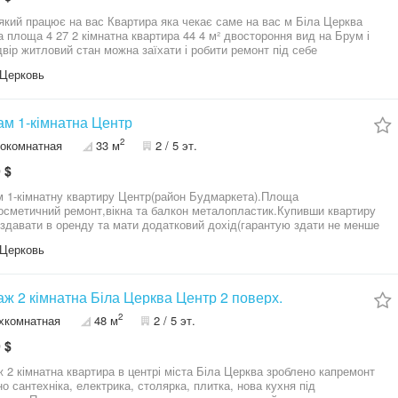
рт, парк, лікарня, банки та аптеки. Тут живуть ті, хто цінує час і
льне зростання ціни —
який працює на вас Квартира яка чекає саме на вас м Біла Церква
но під оренду або власне проживання — можливість зробити ремонт під
а площа 4 27 2 кімнатна квартира 44 4 м² двостороння вид на Брум і
не переплачувати за чужий Ціна: 46 000 $ агентство нерухомості
двір житловий стан можна заїхати і робити ремонт під себе
рій»
лізоване опалення газова колонка лічильники Поруч все для
Церковь
о життя центр міста Ціна 46 000 доларів 09******74 Ірина агентство
мості Дім Мрій
м 1-кімнатна Центр
2
окомнатная
33 м
2 / 5 эт.
 $
 1-кімнатну квартиру Центр(район Будмаркета).Площа
осметичний ремонт,вікна та балкон металопластик.Купивши квартиру
здавати в оренду та мати додатковий дохід(гарантую здати не менше
н).Поруч школа,садочок,зупинка транспорту,ТРЦ Гермес,центральний
Церковь
Також ще є підвал де можна зберігати консервацію.Телефонуйте поки
иція ще доступна,показую в зручний для вас час. Ціна 38000$ готові
ати вашу пропозицію. Агенство Фемріч
ж 2 кімнатна Біла Церква Центр 2 поверх.
2
хкомнатная
48 м
2 / 5 эт.
 $
 2 кімнатна квартира в центрі міста Біла Церква зроблено капремонт
о сантехніка, електрика, столярка, плитка, нова кухня під