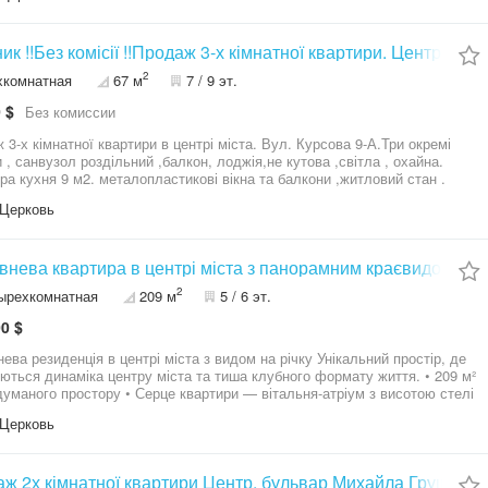
ик !!Без комісії !!Продаж 3-х кімнатної квартири. Центр міста
2
хкомнатная
67 м
7 / 9 эт.
 $
Без комиссии
 3-х кімнатної квартири в центрі міста. Вул. Курсова 9-А.Три окремі
и , санвузол роздільний ,балкон, лоджія,не кутова ,світла , охайна.
 кухня 9 м2. металопластикові вікна та балкони ,житловий стан .
ТРЦ "ВЕГА", лікарня #1,парк Слави , ТРЦ"Гермес",дитяча спортивна
Церковь
"Юність",центральний ринок 20 хвилин пішки.Від власника ,без комісії
купця ! Торг можливий
внева квартира в центрі міста з панорамним краєвидом на р
2
ырехкомнатная
209 м
5 / 6 эт.
0 $
а резиденція в центрі міста з видом на річку Унікальний простір, де
ться динаміка центру міста та тиша клубного формату життя. • 209 м²
уманого простору • Серце квартири — вітальня-атріум з висотою стелі
діючим каміном — атмосфера справжнього заміського будинку •
Церковь
ональне планування: — 3 окремі спальні — кабінет для роботи або
ті — простора кухня з побутовою кімнатою — 2 санвузли • Краєвиди:
 панорамний вид на річку • Виходи на лоджії з кухні та двох спалень
ра у гарному житловому стані, повністю укомплектована меблями та
ж 2х кімнатної квартири Центр, бульвар Михайла Грушевсь