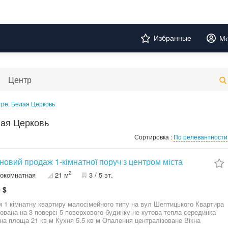
Избранные
Мо
тре, Белая Церковь
лая Церковь
Сортировка :
По релевантности
новий продаж 1-кімнатної поруч з центром міста
2
окомнатная
21 м
3 / 5 эт.
 $
1 кімнатну квартиру малосімейного типу на вул Шептицького Квартира
ована на 3 поверсі 5 поверхового будинку не кутова тепла серединка
на площа 21 кв м Кухня 5.5 кв м Опалення централізоване Вікна