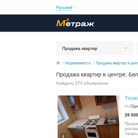
Русский
Русский
Українська
Продажа квартир
/
Недвижимость
/
Продажа квартир в цен
Продажа квартир в центре, Бе
Найдено 273 объявления
Термі
Одн
29 500
Продам 
розташ
Загаль
4