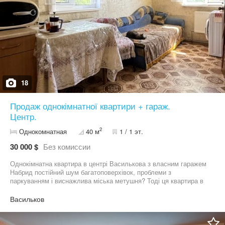
18
Продаж однокімнатної квартири + гараж.
Центр.
2
Однокомнатная
40 м
1 / 1 эт.
30 000 $
Без комиссии
Однокімнатна квартира в центрі Василькова з власним гаражем
Набрид постійний шум багатоповерхівок, проблеми з
паркуванням і виснажлива міська метушня? Тоді ця квартира в
центрі Василькова може стати саме тим затишним місцем, де
нарешті захочеться жити спокійно і для себе Це нестандартна,
Васильков
але дуже продумана та практична квартира в цегляному
будинку Вона розташована в тихій, камерній локації, при цьому
вся необхідна інфраструктура (супермаркети, ринок, аптеки,