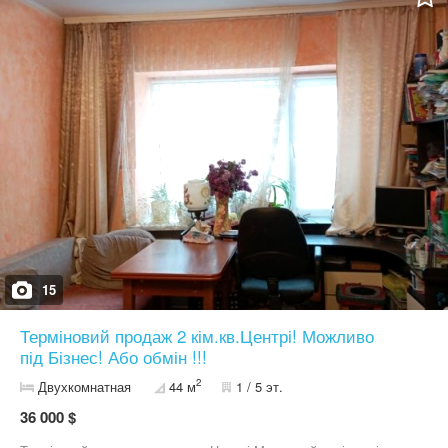
зупинки транспорту, залізничний вокзал) буквально в кроковій
доступності Головна перевага - власний капітальний гараж
прямо під кухнею. Автомобіль завжди в теплі, сухості та
безпеці. Ніяких пошуків паркомісця, ранкових прибирань снігу чи
переживань за машину. Також є місткий погріб для зберігання
консервації та сезонних речей Квартира дуже тепла і автономна.
Цегляні стіни чудово тримають тепло, а індивідуальне опалення
дозволяє створювати комфортну атмосферу саме так, як вам
подобається, і не переплачувати Простора кухня та санвузол з
повноцінною ванною Стан житловий - можна заїжджати вже
завтра і поступово облаштовувати простір для себе, на свій
смак Ідеальний варіант для однієї людини або пари, яка цінує
тишу, спокій, комфорт і просте щасливе життя без зайвого
стресу Ціна 30000 доларів. Без комісії Телефонуйте
15
Терміновий продаж 2 кім.кв.Центрі! Можливо
під Бізнес! Або обмін !!!
2
Двухкомнатная
44 м
1 / 5 эт.
36 000 $