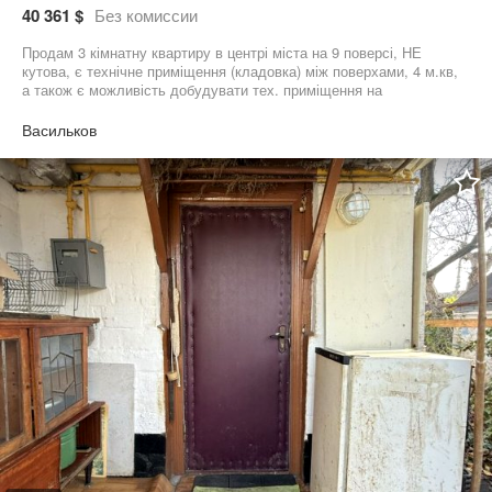
40 361 $
Без комиссии
Продам 3 кімнатну квартиру в центрі міста на 9 поверсі, НЕ
кутова, є технічне приміщення (кладовка) між поверхами, 4 м.кв,
а також є можливість добудувати тех. приміщення на
чердачному поверсі, близько 18 м. кв., частково роботи
виконані. Поруч аптеки, супермаркети, школа, мед. центр,
Васильков
зупинки у всіх напрямках.