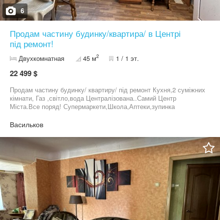
6
Продам частину будинку/квартира/ в Центрі
під ремонт!
2
Двухкомнатная
45 м
1 / 1 эт.
22 499 $
Продам частину будинку/ квартиру/ під ремонт Кухня,2 суміжних
кімнати, Газ ,світло,вода Централізована..Самий Центр
Міста.Все поряд! Супермаркети,Школа,Аптеки,зупинка
транспорту магазин дитячий майданчик.
Васильков