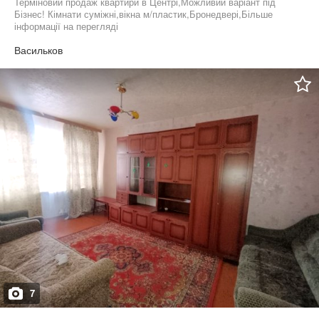
Терміновий продаж квартири в Центрі,Можливий варіант під
Бізнес! Кімнати суміжні,вікна м/пластик,Бронедвері,Більше
інформації на перегляді
Васильков
7