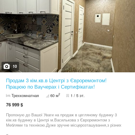
10
Продам 3 кім.кв.в Центрі з Євроремонтом!
Працюю по Ваучерах і Сертифікатах!
2
Трехкомнатная
60 м
1 / 5 эт.
76 999 $
Пропоную до Вашої Уваги на продаж в цегляному будинку 3
кім.кв будинку в Центрі м.Василькова з Євроремонтом з
Меблями та технікою.Дуже зручне місцерозташування,з різних
сторін від будинку курсують маршрутки