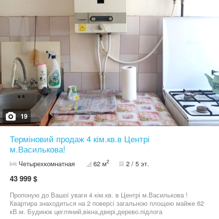
19
Терміновий продаж 4 кім.кв.в Центрі
м.Василькова!
2
Четырехкомнатная
62 м
2 / 5 эт.
43 999 $
Пропоную до Вашої уваги 4 кім.кв. в Центрі м.Василькова !
Квартира знаходиться на 2 поверсі загальною площею майже 62
кВ.м. Будинок цегляний,вікна,двері,дерево.підлога