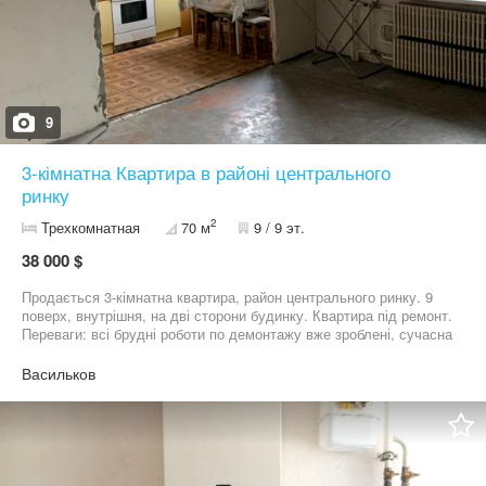
9
3-кімнатна Квартира в районі центрального
ринку
2
Трехкомнатная
70 м
9 / 9 эт.
38 000 $
Продається 3-кімнатна квартира, район центрального ринку. 9
поверх, внутрішня, на дві сторони будинку. Квартира під ремонт.
Переваги: всі брудні роботи по демонтажу вже зроблені, сучасна
велика кухня-вітальня, дві кімнати окремі. В квартирі три лоджії,
закриті, всі вікна замінені. Є свій накопичувач для води на
Васильков
технічному поверсі- питання з водопостачанням і тиском води
відсутнє. Ціна 38000 у.о., торг!!!