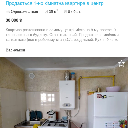
Продається 1-но кімнатна квартира в центрі
2
Однокомнатная
35 м
8 / 9 эт.
30 000 $
Квартира розташована в самому центрі міста на 8-му поверсі 9-
ти поверхового будинку. Стан- житловий. Продається з меблями
та технікою (все в робочому стані).С/в роздільний. Кухня 9 кв.м.
Поряд супермаркети, зупинки, школа, кінотеатр.
Васильков