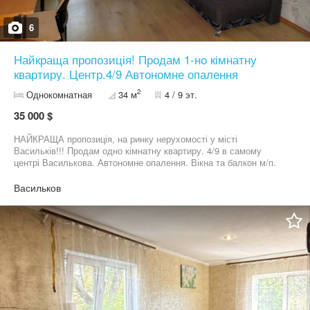
6
Найкраща пропозиція! Продам 1-но кімнатну
квартиру. Центр.4/9 Автономне опалення
2
Однокомнатная
34 м
4 / 9 эт.
35 000 $
НАЙКРАЩА пропозиція, на ринку нерухомості у місті
Васильків!!! Продам одно кімнатну квартиру. 4/9 в самому
центрі Василькова. Автономне опалення. Вікна та балкон м/п.
Більш детально розповім по телефону 06******98 09******67
Васильков