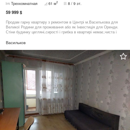
2
Трехкомнатная
61 м
8 / 9 эт.
59 999 $
Продам гарну квартиру з ремонтом в Центрі м.Василькова для
Великої Родини для проживання або як Інвестиція для Оренди.
Стіни будинку цегляні,сирості і грибка в квартирі немає,чиста і
суха.Кімнати всі роздільні,санвузол роздільний.Великий
коридор з вмонтованим шкаф купе який залишається А також
Васильков
залишається вбудована кухня.Опалення
Централізоване.Квартира в хорошому місце розташуванні,все
поряд,Школа,Садок,Супермаркети,Аптеки,Маленький ринок з
сільськогосподарськими продуктами.Поряд Маршрутка на Київ
та по місту..Стартова ціна 59999 Дол.США,Торг! Працюю по
Сертифікатах.