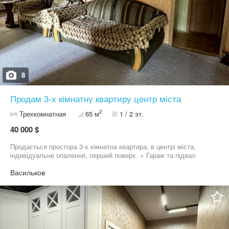
8
Продам 3-х кімнатну квартиру центр міста
2
Трехкомнатная
65 м
1 / 2 эт.
40 000 $
Продається простора 3-х кімнатна квартира, в центрі міста,
індивідуальне опалення, перший поверх. + Гараж та підвал
Васильков