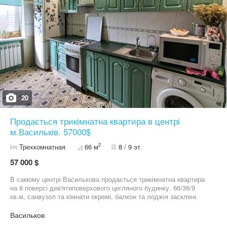
20
Продається трикімнатна квартира в центрі
м.Васильків. 57000$
2
Трехкомнатная
66 м
8 / 9 эт.
57 000 $
В самому центрі Василькова продається трикімнатна квартира
на 8 поверсі дев'ятиповерхового цегляного будинку. 66/36/9
кв.м, санвузол та кімнати окремі, балкон та лоджія засклені.
Квартира в охайному жилому стані. Частково продається з
меблями та побутовою технікою. В будинку є ОСББ,
Васильков
встановлено лічильник опалення. Ціна: 57000$