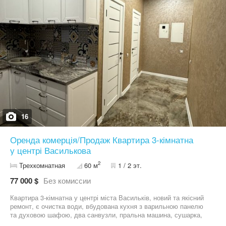
16
Оренда комерція/Продаж Квартира 3-кімнатна
у центрі Василькова
2
Трехкомнатная
60 м
1 / 2 эт.
77 000 $
Без комиссии
Квартира 3-кімнатна у центрі міста Васильків, новий та якісний
ремонт, є очистка води, вбудована кухня з варильною панелю
та духовою шафою, два санвузли, пральна машина, сушарка,
окремо всі 3 кімнати, стелі високі - 3 метри. Поверх 1 , але з