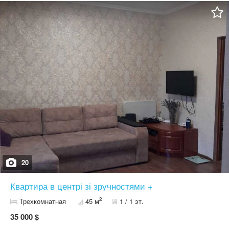
20
Квартира в центрі зі зручностями +
2
Трехкомнатная
45 м
1 / 1 эт.
35 000 $