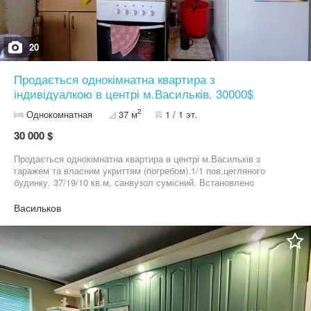
20
Продається однокімнатна квартира з
індивідуалкою в центрі м.Васильків. 30000$
2
Однокомнатная
37 м
1 / 1 эт.
30 000 $
Продається однокімнатна квартира в центрі м.Васильків з
гаражем та власним укриттям (погребом).1/1 пов.цегляного
будинку. 37/19/10 кв.м, санвузол сумісний. Встановлено
індивідуальне газове опалення (газовий котел) та колонка на
підігрів води. Жилий стан. Ціна: 30000$
Васильков