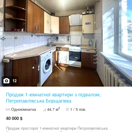
доступності супермаркет Фора, аптека, кафе , салони краси ,2
державні ліцея та 2 дитячі садочки. Умови покупки: Без комісії
для покупця Ціна: 37 840 у.о.
12
Продаж 1-кімнатної квартири з підвалом,
Петропавлівська Борщагівка
2
Однокімнатна
44.7 м
1 / 5 пов.
40 000 $
Продаж просторої 1-кімнатної квартири Петропавлівська