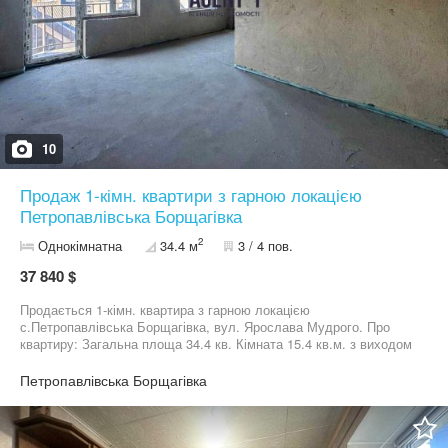
10
Продаж 1-кімн. квартири з гарною локацією
Петропавлівська Борщагівка
2
Однокімнатна
34.4 м
3 / 4 пов.
37 840 $
Продається 1-кімн. квартира з гарною локацією
с.Петропавлівська Борщагівка, вул. Ярослава Мудрого. Про
квартиру: Загальна площа 34.4 кв. Кімната 15.4 кв.м. з виходом
на балкон. Кухня 9.7 кв.м. Стан квартири під чистове
оздоблення: якісна стяжка, машина штукатурка стін,
Петропавлівська Борщагівка
металопластикові вікна, металеві двері. В квартирі є газ,
каналізація центральна.3/4 пов. Відмінне та тихе місце, зручна
транспортна розв'язка. Великий та красивий парк біля будинку з
зоною барбекю, спортивним та дитячим майданчиком. В пішій