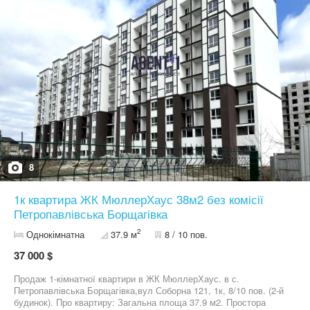
8
1к квартира ЖК МюллерХаус 38м2 без комісії
Петропавлівська Борщагівка
2
Однокімнатна
37.9 м
8 / 10 пов.
37 000 $
Продаж 1-кімнатної квартири в ЖК МюллерХаус. в с.
Петропавлівська Борщагівка,вул Соборна 121, 1к, 8/10 пов. (2-й
будинок). Про квартиру: Загальна площа 37.9 м2. Простора