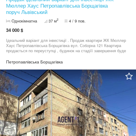
Мюллер Хаус Петропавлівська Борщагівка
поруч Львівський
2
Однокімнатна
37 м
4 / 9 пов.
34 000 $
Ідеальний варіант для інвестиції . Продаж квартири ЖК Мюллер
Хаус Петропавлівська Борщагівка вул. Соборна 121 Квартира
продається по переуступці , будинок на стадіїї завершення буде
готовий в кінці 2026 року. Хороша інфраструктура і місце
розташування до Києва 10хв. поруч є все не обхідне
Петропавлівська Борщагівка