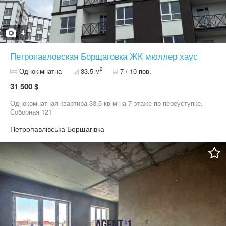
4
Петропавловская Борщаговка ЖК мюллер хаус
2
Однокімнатна
33.5 м
7 / 10 пов.
31 500 $
Однокомнатная квартира 33,5 кв м на 7 этаже по переуступке.
Соборная 121
Петропавлівська Борщагівка