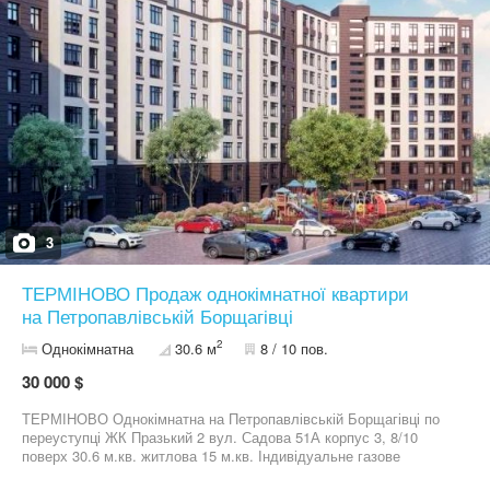
доступності Ліцей, супермаркет АТБ, Нова Пошта, магазини і
т.д. Умови покупки: Без комісії для покупця Ціна: 40 000 у.о.
Тел. 05******40
3
ТЕРМІНОВО Продаж однокімнатної квартири
на Петропавлівській Борщагівці
2
Однокімнатна
30.6 м
8 / 10 пов.
30 000 $
ТЕРМІНОВО Однокімнатна на Петропавлівській Борщагівці по
переуступці ЖК Празький 2 вул. Садова 51А корпус 3, 8/10
поверх 30.6 м.кв. житлова 15 м.кв. Індивідуальне газове
опалення, чорнова штукатурка стін, чистова стяжка на підлозі,