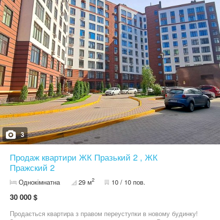
контролювати витрати на опалення в залежності від вашого
бажання. Стіни квартири покриті чорновою штукатуркою, а
підлога покрита чистовою стяжкою, що дозволяє вам зробити
фінальний оздоблення квартири за своїм смаком і потребами.
Квартира знаходиться в першій секції житлового комплексу, що
забезпечує більшу приватність і тишу. Здача будинку
запланована на кінець 2027 року, що дає вам достатньо часу
для планування та підготовки до переїзду. Квартира
пропонується через переуступку, що дозволяє вам отримати
квартиру відразу після побудови, без очікування на здачу
будинку. В цілому, це прекрасний варіант для тих, хто шукає
затишне житло в новобудові поруч з містом, але в тихому та
зеленому місці. Переуступка Без комісії. Запрошуємо до
співпраці власників нерухомості, будемо раді допомогти продати
чи здати Вашу нерухомість.
3
Продаж квартири ЖК Празький 2 , ЖК
Пражский 2
2
Однокімнатна
29 м
10 / 10 пов.
30 000 $
Продається квартира з правом переуступки в новому будинку!