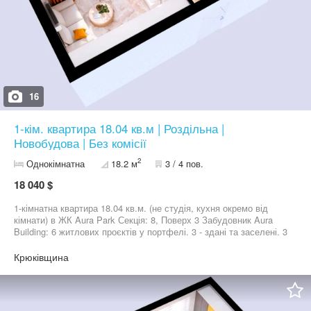
приватизацию земли, присвоение кадастрового номера; -на
перевод под нежилое, смена целевого назначения; -на начало
строительства, ввод в эксплуатацию; -на узаконивание
самовольного строительства; -срочный выкуп недвижимого
имущества. Официально зарегистрированное предприятие с
постоянным адресом, квалифицированным персоналом и
опытом работы. Адрес: Белая Церковь ул. Театральная 7\6
офис 1. Тел: (097)-800-17-32 (063)-647-15-24 (099)-760-74-79
16
1-кім. квартира 18.04 кв.м | Роздільна |
Новобудова | Без комісії
2
Однокімнатна
18.2 м
3 / 4 пов.
18 040 $
1-кімнатна квартира 18.04 кв.м. (не студія, кухня окремо від
кімнати) в ЖК Aura Park Секція: 8, Поверх 3 Забудовник Aura
Building: 6 житлових проєктів у портфелі. 3 - здані та заселені. 3
- на стадії реалізації та заселення. Сучасний житловий комплекс
з авторською архітектурою, де гармонійно поєднується баланс
Крюківщина
заміського спокою з розвиненою інфраструктурою. Переваги
квартири та комплексу: Повний комфорт: Централізований газ
(двоконтурний котел), двотарифний лічильник електроенергії,
центральна каналізація та індивідуальна свердловина для