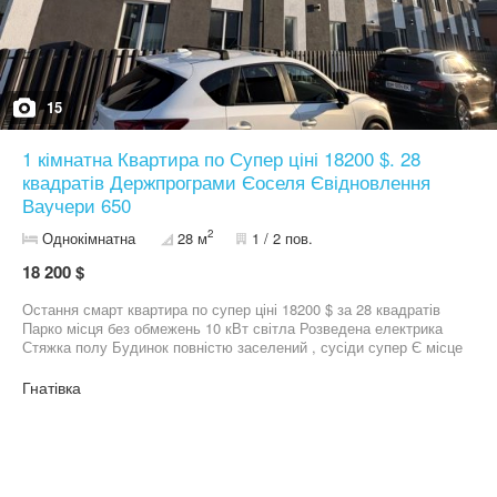
15
1 кімнатна Квартира по Супер ціні 18200 $. 28
квадратів Держпрограми Єоселя Євідновлення
Ваучери 650
2
Однокімнатна
28 м
1 / 2 пов.
18 200 $
Остання смарт квартира по супер ціні 18200 $ за 28 квадратів
Парко місця без обмежень 10 кВт світла Розведена електрика
Стяжка полу Будинок повністю заселений , сусіди супер Є місце
під велосипед та візочки До Київа 20 хвилин до Академмістечко
Поруч фора атб , садочки та школи Для вас без комісії , працюю
Гнатівка
від забудовника Мінімальне оформлення Працюємо з
держпрограмами