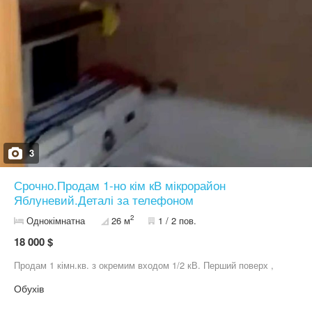
3
Срочно.Продам 1-но кім кВ мікрорайон
Яблуневий.Деталі за телефоном
2
Однокімнатна
26 м
1 / 2 пов.
18 000 $
Продам 1 кімн.кв. з окремим входом 1/2 кВ. Перший поверх ,
Обухів