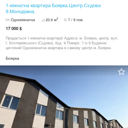
1-кімнатна квартира Боярка.Центр.Сєдова
9.Молодіжна.
2
Однокімнатна
20.6 м
7 / 9 пов.
17 000 $
Продається 1-кімнатна квартира! Адреса: м. Боярка, центр, вул.
І. Котляревського (Сєдова), буд. 9 Поверх: 7 із 9 Будинок:
цегляний Однокімнатна квартира в самому центрі м. Боярка.
Локація відзначається чудовою інфраструктурою та зручною
транспортною доступністю. У пішій доступності — супермаркети
Боярка
Фора, АТБ, міський ринок, школи, ліцей, дитячий садок, лікарня,
зупинки громадського транспорту та лісова зона для прогулянок
і відпочинку. Зручне сполучення з м. Київ — маршрутні таксі та
близькість до залізничної станції «Тарасівка».