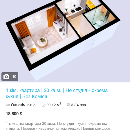
кожного під'їзду забезпечують незалежність та економію.
Природа поруч: Всього за кілька кроків — мальовниче озеро та
зона відпочинку для ваших прогулянок. Зручна логістика:
Зупинка громадського транспорту прямо біля комплексу - до
метро Теремки 15 хвилин. Безпека 24/7: Територія під охороною,
закритий двір та цілодобове відеоспостереження для вашого
спокою. Інфраструктура, що розвивається: На території ЖК Aura
Park планується відкриття продуктового магазину, кафе з
терасо та іншої комерції. Інвестиційні можливості: квартири від
15 кв.м. до 36 кв.м. - ідеально підходять для власного
проживання та інвестицій. В наявності готові квартири з
документами! Не зволікайте! Запрошуємо на перегляд.
Працюємо без вихідних, 7 днів на тиждень! Телефонуйте!
10
1 кім. квартира | 20 кв.м. | Не студія - окрема
кухня | Без Комісії
2
Однокімнатна
20.12 м
3 / 4 пов.
18 800 $
1-кімнатна квартира 20 кв.м. Не студія - кухня окремо від
кімнати. Переваги квартири та комплексу: Повний комфорт: