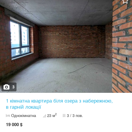
малоповерховий будинок * Власна парковка * Дитячий
майданчик * Поруч парк, тиха та зелена місцевість * Електричне
опалення — можливість контролю витрат Умови продажу: *
Податки - 25.000 грн * Можливе придбання за програмами
єОселя (8,5%) та єВідновлення Це рідкісна пропозиція —
окрема квартира за ціною студії. Підходить як для власного
проживання, так і для здачі в оренду. Телефонуйте для
детальної інформації та перегляду.
3
1 кімнатна квартира біля озера з набережною,
в гарній локації
2
Однокімнатна
23 м
3 / 3 пов.
19 000 $