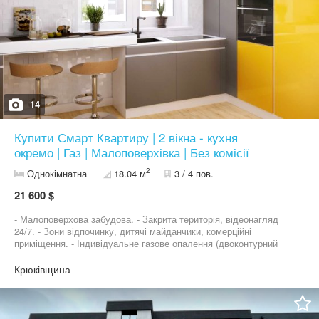
15 кв.м. до 36 кв.м. - ідеально підходять для власного
проживання та інвестицій. В наявності готові квартири з
документами! Не зволікайте! Запрошуємо на перегляд.
Працюємо без вихідних, 7 днів на тиждень! Телефонуйте!
14
Купити Смарт Квартиру | 2 вікна - кухня
окремо | Газ | Малоповерхівка | Без комісії
2
Однокімнатна
18.04 м
3 / 4 пов.
21 600 $
- Малоповерхова забудова. - Закрита територія, відеонагляд
24/7. - Зони відпочинку, дитячі майданчики, комерційні
приміщення. - Індивідуальне газове опалення (двоконтурний
котел). - Центральні комунікації. Надійний забудовник Aura
Building: 6 житлових проєктів у портфелі. - 3 - здані та заселені.
Крюківщина
- 3 - на стадії реалізації та заселення. Запрошуємо на перегляд!
Працюємо без вихідних, 7 днів на тиждень.