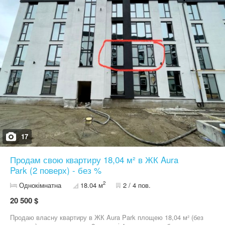
17
Продам свою квартиру 18,04 м² в ЖК Aura
Park (2 поверх) - без %
2
Однокімнатна
18.04 м
2 / 4 пов.
20 500 $
Продаю власну квартиру в ЖК Aura Park площею 18,04 м² (без