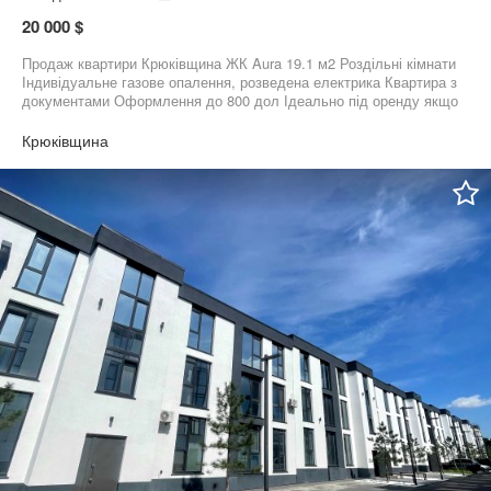
20 000 $
Продаж квартири Крюківщина ЖК Aura 19.1 м2 Роздільні кімнати
Індивідуальне газове опалення, розведена електрика Квартира з
документами Оформлення до 800 дол Ідеально під оренду якщо
зробити ремонт (вартість оренди 15000-16000 грн) Квартира 4/4
панорамні вікна з прекрасним видом на Київ
Крюківщина