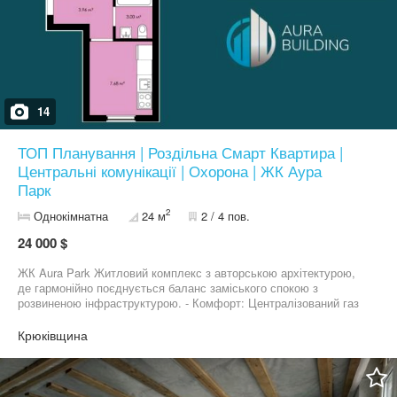
14
ТОП Планування | Роздільна Смарт Квартира |
Центральні комунікації | Охорона | ЖК Аура
Парк
2
Однокімнатна
24 м
2 / 4 пов.
24 000 $
ЖК Aura Park Житловий комплекс з авторською архітектурою,
де гармонійно поєднується баланс заміського спокою з
розвиненою інфраструктурою. - Комфорт: Централізований газ
(двоконтурний котел), двотарифний лічильник електроенергії,
центральна каналізація та індивідуальна свердловина для
Крюківщина
кожного під'їзду забезпечують незалежність та економію. -
Природа: Всього за кілька кроків — мальовниче озеро та зона
відпочинку для ваших прогулянок. - Логістика: Зупинка
громадського транспорту прямо біля комплексу - до метро