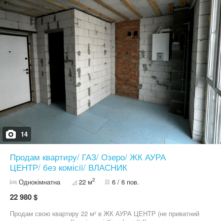
Теремки 15 хвилин. - Безпека 24/7: Охорона, закритий двір та
цілодобове відеоспостереження для вашого спокою. -
Інфраструктура, що активно розвивається: На території ЖК Aura
Park планується відкриття продуктового магазину, кафе з
терасо та іншої комерції. Інвестиційні можливості: квартири від
15 кв.м. до 36 кв.м. - ідеально підходять для власного
проживання та інвестицій. Не зволікайте! Запрошуємо на
перегляд. Працюємо без вихідних, 7 днів на тиждень!
Телефонуйте!
14
Продам квартиру/ ГАЗ/ Озеро/ ЖК АУРА
ЦЕНТР/ без комісії/ ВЛАСНИК
2
Однокімнатна
22 м
6 / 6 пов.
22 980 $
Продам свою квартиру 22 м² в ЖК АУРА ЦЕНТР (не приватний