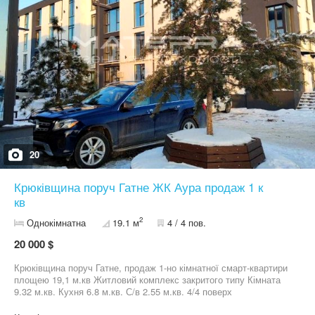
20
Крюківщина поруч Гатне ЖК Аура продаж 1 к
кв
2
Однокімнатна
19.1 м
4 / 4 пов.
20 000 $
Крюківщина поруч Гатне, продаж 1-но кімнатної смарт-квартири
площею 19,1 м.кв Житловий комплекс закритого типу Кімната
9.32 м.кв. Кухня 6.8 м.кв. С/в 2.55 м.кв. 4/4 поверх
Індивідуальне газове опалення, є документи на квартиру (менше