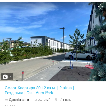
центральна каналізація та індивідуальна свердловина для
кожного під'їзду забезпечують незалежність та економію.
Природа поруч: Всього за кілька кроків — мальовниче озеро та
зона відпочинку для ваших прогулянок. Зручна логістика:
Зупинка громадського транспорту прямо біля комплексу - до
метро Теремки 15 хвилин. Безпека 24/7: Територія під охороною,
закритий двір та цілодобове відеоспостереження для вашого
спокою. Інфраструктура, що розвивається: На території ЖК Aura
Park планується відкриття продуктового магазину, кафе з
терасо та іншої комерції. Інвестиційні можливості: квартири від
15 кв.м. до 36 кв.м. - ідеально підходять для власного
проживання та інвестицій. В наявності готові квартири з
документами! Не зволікайте! Запрошуємо на перегляд.
Працюємо без вихідних, 7 днів на тиждень! Телефонуйте!
4
Смарт Квартира 20.12 кв.м. | 2 вікна |
Роздільна | Газ | Aura Park
2
Однокімнатна
20.12 м
1 / 4 пов.