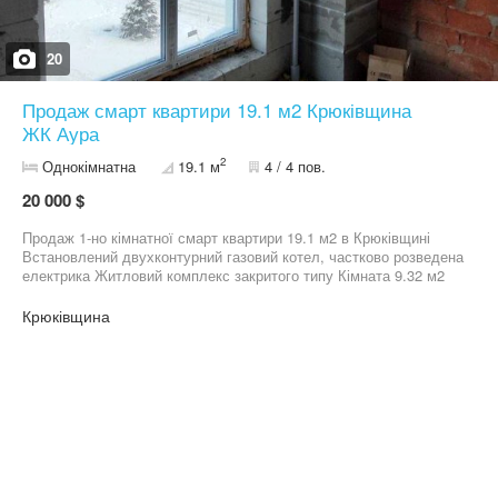
20
Продаж смарт квартири 19.1 м2 Крюківщина
ЖК Аура
2
Однокімнатна
19.1 м
4 / 4 пов.
20 000 $
Продаж 1-но кімнатної смарт квартири 19.1 м2 в Крюківщині
Встановлений двухконтурний газовий котел, частково розведена
електрика Житловий комплекс закритого типу Кімната 9.32 м2
Кухня 6.8 м2 С/у 2.55 м2 4/4 поверх Індивідуальне газове
опалення. Квартира введена в експлуатацію. Зручна
Крюківщина
транспортна розвʼязка, вся інфраструктура поруч. Недалеко
школа, парк, ліс, озеро, зупинка громадського транспорту,
магазини