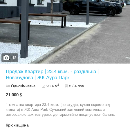
12
Продаж Квартир | 23.4 кв.м. - роздільна |
Новобудова | ЖК Аура Парк
2
Однокімнатна
23.4 м
2 / 4 пов.
21 000 $
1-кімнатна квартира 23.4 кв.м. (не студія, кухня окремо від
кімнати) в ЖК Aura Park Сучасний житловий комплекс з
авторською архітектурою, де гармонійно поєднується баланс
заміського спокою з розвиненою інфраструктурою. Переваги
квартири та комплексу: Повний комфорт: Централізований газ
Крюківщина
(двоконтурний котел), двотарифний лічильник електроенергії,