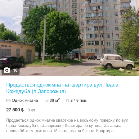
нерухомістю. Безкоштовно приймаємо заявки від продавців і
орендарів. Гарантуємо об'єктивну оцінку, якісну рекламну
компанію та юридичну підтримку. Юридичний супровід угод до
моменту вручення правовстановлюючих документів, перевірка
нерухомості на наявність арештів, обтяжень, і.т.п. З повагою
агенство нерухомості "ЄвроДім"
18
Продається однокімнатна квартира вул. Івана
Кожедуба (п.Запорожця)
2
Однокімнатна
36 м
8 / 9 пов.
27 500 $
Торг
Продається однокімнатна квартира на восьмому поверху по вул.
Івана Кожедуба (п.Запорожця) Квартира не кутова. Загальна
площа 36 кв.м.,житлова 18 кв.м. ,кухня 9 кв.м. Квартира
малосімейного типу. Санвузол роздільний. Вікна та балкон