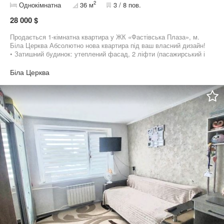
2
Однокімнатна
36 м
3 / 8 пов.
28 000 $
Продається 1-кімнатна квартира у ЖК «Фастівська Плаза», м.
Біла Церква Абсолютно нова квартира під ваш власний дизайн!
• Затишний будинок: утеплений фасад, 2 ліфти (пасажирський і
вантажний), просторі коридори, велика вхідна група • Зручна
локація: поруч магазини, кав’ярня, фітнес-клуб, садок 36 м2, всі
Біла Церква
міські комунікації, автономне електричне опалення. Вигідний
варіант для життя та інвестицій!