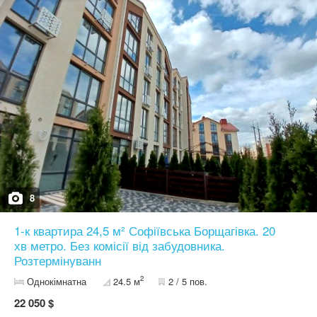
оформлення — лише 2% податку ЗНИЖКА до 10.02 — 1 500 $
Телефонуйте — покажу квартиру та допоможу з оформленням
8
1-к квартира 24,5 м² Софіївська Борщагівка. 20
хв метро. Без комісії від забудовника.
Розтермінуванн
2
Однокімнатна
24.5 м
2 / 5 пов.
22 050 $