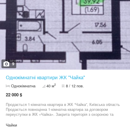
9
Однокімнатні квартири ЖК "Чайка"
2
Однокімнатна
40 м
8 / 12 пов.
22 000 $
Продається 1-кімнатна квартира в ЖК “Чайка”, Київська область
Продається повноцінна 1-кімнатна квартира за договором
переуступки в ЖК «Чайка». Закрита територія з охороною та
відеоспостереженням. Поруч магазини, кав’ярні, аптеки, пошта,
дитячі майданчики. Зручна транспортна розв’язка — декілька
Чайки
зупинок громадського транспорту поруч із комплексом. До Києва