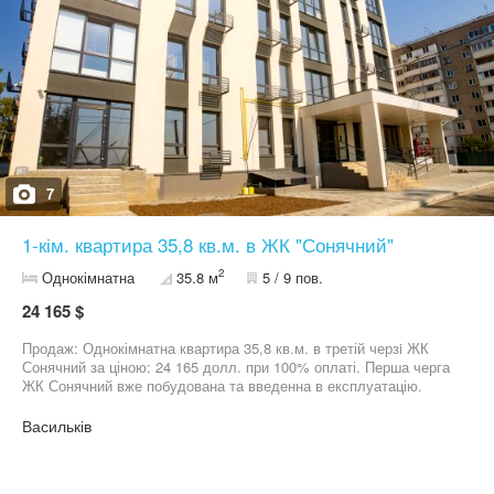
терасо та іншої комерції. Інвестиційні можливості: квартири від
15 кв.м. до 36 кв.м. - ідеально підходять для власного
проживання та інвестицій. В наявності готові квартири з
документами! Не зволікайте! Запрошуємо на перегляд.
Працюємо без вихідних, 7 днів на тиждень! Телефонуйте!
7
1-кім. квартира 35,8 кв.м. в ЖК "Сонячний"
2
Однокімнатна
35.8 м
5 / 9 пов.
24 165 $
Продаж: Однокімнатна квартира 35,8 кв.м. в третій черзi ЖК
Сонячний за ціною: 24 165 долл. при 100% оплаті. Перша черга
ЖК Сонячний вже побудована та введенна в експлуатацію.
Друга - підготовка до внутрішніх та фасадних робіт, третя -
збудований 4-й поверх. В будинках встановлюється система
Васильків
додаткового очищення води. Продається без комісії. Квартиру
можливо придбати у безвідсоткову розстрочку до 36 місяців.
Перший внесок - від 30%. ЖК Сонячний будується в затишному