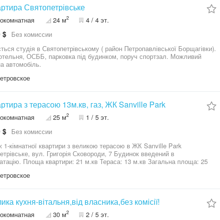
ий в експлуатацію Комфорт і безпека: -
артира Святопетрівське
ація - закрита тереторія, охорона території -
2
окомнатная
24 м
4 / 4 эт.
е На тереторії розвинута інфраструктура: безліч
ресторани. Квартира ідеально підійде для проживання або
 $
Без комиссии
иції. Будинок розташований у тихому, комфортному та активно
 районі Святопетрівського. Можливе придбання в кредит за
ться студія в Святопетрівському ( район Петропавлівської Борщагівки).
мою ДМЖ, єОселя 3%, 7%, єОселя 7% (ВПО) Код об'єкта:
тельня, ОСББ, парковка під будинком, поруч спортзал. Можливий
Н "Атланта". Більше інформації та світлин за посиланням:
на автомобіль.
/www.atlanta.ua/kiev/object/1komnatnye/390335
етровское
артира з терасою 13м.кв, газ, ЖК Sanville Park
2
окомнатная
25 м
1 / 5 эт.
 $
Без комиссии
 1-кімнатної квартири з великою терасою в ЖК Sanville Park
івське, вул. Григорія Сковороди, 7 Будинок введений в
.кв Тераса: 13 м.кв Загальна площа: 25
етровское
мунікації ✔ закрита територія під охороною ✔
ий комплекс Ідеальний варіант як для життя, так і під
ий бізнес — формат смарт + тераса користується високим попитом.
 планування дозволяє максимально ефективно використати простір.
лика кухня-вітальня,від власника,без комісії!
нуйте — домовимось про перегляд.
2
окомнатная
30 м
2 / 5 эт.