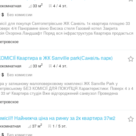
2
окомнатная
33 м
4 / 4 эт.
 $
Без комиссии
пця Святопетрівське ЖК Санвіль 1к квартира площею 33
ікно Висока стеля Газовий котел Закрита
а Ландшафт Поряд вся інфраструктура Квартира продається
еуступці Оформлення коштує 850 доларів
етровское
ОМІСІЇ Квартира в ЖК Sanville park(Санвіль парк)
2
окомнатная
33 м
4 / 4 эт.
 $
Без комиссии
ра у затишному малоповерховому комплексі ЖК Sanville Park у
ІСІЇ ДЛЯ ПОКУПЦЯ Характеристики: Поверх 4 з 4
33 м² Квартира студія Вже відгороджений санвузол Проведена
заційна труба Встановлений газовий лічильник Встановлений газовий
етровское
нікації: Газ Централізоване водопостачання та
а Будинок та територія: Тихий зелений житловий
кс Зони відпочинку та альтанки На території є продуктовий магазин
а кав’ярні Є можливість придбати або орендувати паркомісце як під
омісії!! Найнижча ціна на ринку за 2к квартира 37м2
: Студія з можливістю зручно організувати
2
хкомнатная
37 м
1 / 5 эт.
 під власні потреби окрема зона санвузла передбачена Телефонуйте
шіть домовимось про перегляд!)
 $
Без комиссии