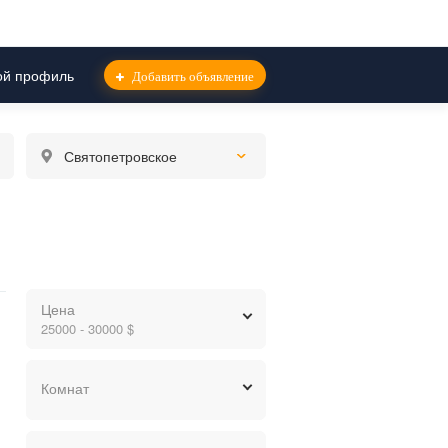
й профиль
Добавить объявление
Святопетровское
Цена
трівське
25000 - 30000 $
грн.
$
евр.
Комнат