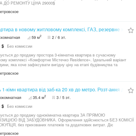
мою ДМЖ, єОселя 3%, 7% Код об'єкта: k56`389735`40. АН "Атланта".
ГОТОВА ДО РЕМОНТУ ЦІНА 29000$
 інформації та світлин за посиланням:
/www.atlanta.ua/kiev/object/1komnatnye/389735
етровское
артира в новому житловому комплексі, ГАЗ, резервне живле
2
хкомнатная
59 м
2 / 6 эт.
 $
Без комиссии
ується до продажу простора 3-кімнатна квартира в сучасному
ому комплексі «Комфортне Містечко Residence». Ідеальний варіант
дини, яка хоче зафіксувати вигідну ціну на етапі будівництва та
тно сплачувати частинами. Будинок обладнаний системою резервного
етровское
ня. Також в квартирі є газ, і завжди при відключеннях світла
квартира (просторі кімнати, велика кухня,
альне планування). Термін здачі будинку: 3 квартал 2027 року.
кації: централізовані (водопостачання, водовідведення, електромережі,
1-кімн квартира від заб-ка 20 хв до метро. Розт-ання до 24 
2
окомнатная
35.4 м
3 / 5 эт.
до 18ти місяців. ЖК «Комфортне Містечко Residence» має все
дне безпосередньо поруч із домом: Для дітей: Школи, дитячі садки,
 $
Без комиссии
ючі секції та сучасні ігрові майданчики. Побут та сервіс:
аркети, продуктові крамниці, аптеки, кав'ярні, салони краси та
ується до продажу однокімнатна квартира ЗА ПРЯМОЮ
али. Зручність: Облаштована закрита територія, пішохідні зони та
ЗИЦІЄЮ ВІД ЗАБУДОВНИКА. Оформлення здійснюється БЕЗ КОМІСІЇ
 транспортна розв'язка, власна паркова зона.
КУПЦЯ, без прихованих платежів та додаткових витрат. Діє
РМІНУВАННЯ ДО 24 МІСЯЦІВ, перший внесок — від 10%, що
етровское
є комфортно планувати фінансове навантаження. Квартира