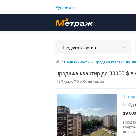
Русский
Русский
Українська
Продажа квартир
/
Недвижимость
/
Продажа квартир до 30
Продажа квартир до 30000 $ в
Найдено 72 объявления
1-кім
Одн
29 000
Продаж
кварта
поверх. Видова 1-кімнатна квартира, загальна площа 34.7 кв
15