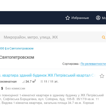
Избранные
Мо
000 $ в Святопетровском
 Святопетровском
Сортировка :
По релевантности
н. квартира зданий будинок ЖК Петрівський квартал Святопе
2
окомнатная
34.7 м
11 / 11 эт.
 $
Без комиссии
 повноцінної 1-кімнатної квартири в зданому будинку у ЖК Петрівський
л, Софіївська Борщагівка, вул. Соборна, буд. 105-В. 35/17/9 кв.м. 11
.м. Хороше