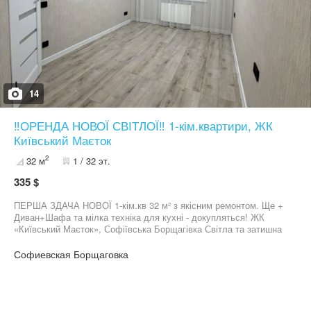
14
‼️ОРЕНДА НОВОЇ СВІТЛОЇ‼️ 1-кім.квартири, ЖК
Київський Маєток
2
32 м
1 / 32 эт.
335 $
ПЕРША ЗДАЧА НОВОЇ 1-кім.кв 32 м² з якісним ремонтом. Ще +
Диван+Шафа та мілка техніка для кухні - докупляться! ЖК
«Київський Маєток», Софіївська Борщагівка Світла та затишна
1-кімнатна квартира площею 32 м², розташована на 3 поверсі 10-
поверхового будинку. Виконано якісний сучасний ремонт
Софиевская Борщаговка
Встановлена кухня з вбудованою технікою: — духовка —
варильна поверхня — витяжка Вдале планування Ідеальний
варіант для власного проживання Телефонуйте — квартира
варта вашої уваги. При заїзді орендарі сплачують : перший