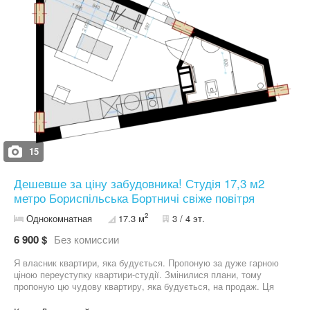
15
Дешевше за ціну забудовника! Студія 17,3 м2
метро Бориспільська Бортничі свіже повітря
2
Однокомнатная
17.3 м
3 / 4 эт.
6 900 $
Без комиссии
Я власник квартири, яка будується. Пропоную за дуже гарною
ціною переуступку квартири-студії. Змінилися плани, тому
пропоную цю чудову квартиру, яка будується, на продаж. Ця
компактна, але функціональна смарт-квартира розташована в
закритому комплексі на пров.Левадному, 8 — ідеальне місце