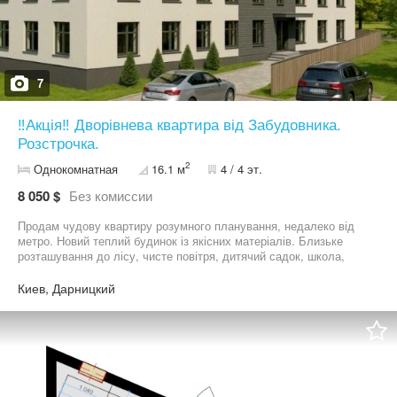
7
‼️Акція‼️ Дворівнева квартира від Забудовника.
Розстрочка.
2
Однокомнатная
16.1 м
4 / 4 эт.
8 050 $
Без комиссии
Продам чудову квартиру розумного планування, недалеко від
метро. Новий теплий будинок із якісних матеріалів. Близьке
розташування до лісу, чисте повітря, дитячий садок, школа,
магазини. Поблизу парки, ліс та озера. Затишне, тихе місце для
мешканця великого міста, чисте повітря. Поруч велике чисте
Киев, Дарницкий
озеро з рідким чистим пляжем. Панорамні вікна, модне та
сміливе архітектурне рішення, сучасне, красиве та зручне.
Герметичні акуратні вікна з чудовим зовнішнім та внутрішнім
виглядом. Будинок розташований у Дарницькому районі столиці.
Дуже хороша інвестиція для себе або здачі квартири в оренду,
швидка окупність.