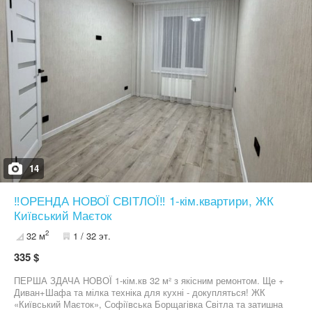
14
‼️ОРЕНДА НОВОЇ СВІТЛОЇ‼️ 1-кім.квартири, ЖК
Київський Маєток
2
32 м
1 / 32 эт.
335 $
ПЕРША ЗДАЧА НОВОЇ 1-кім.кв 32 м² з якісним ремонтом. Ще +
Диван+Шафа та мілка техніка для кухні - докупляться! ЖК
«Київський Маєток», Софіївська Борщагівка Світла та затишна