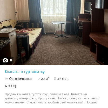
8
Кімната в гуртожитку
2
Однокомнатная
22 м
3 / 5 эт.
6 900 $
Продаж кімнати в гуртожитку, селище Нове. Кімната на
третьому поверсі, в доброму стані. Кухня , санвузол загального
користування. Є можливість зробити свої комунікації . Продаж
через агенцію нерухомості. Деталі за телефоном 05******33