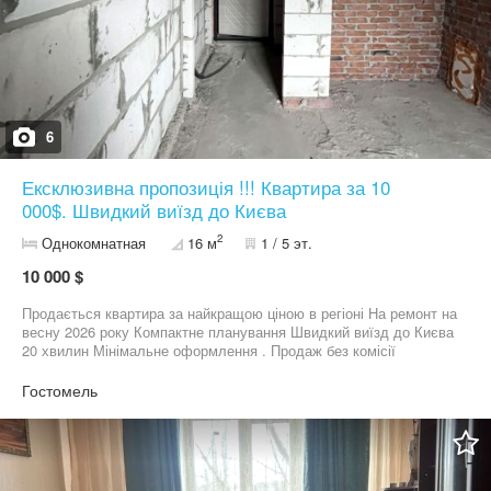
6
Ексклюзивна пропозиція !!! Квартира за 10
000$. Швидкий виїзд до Києва
2
Однокомнатная
16 м
1 / 5 эт.
10 000 $
Продається квартира за найкращою ціною в регіоні На ремонт на
весну 2026 року Компактне планування Швидкий виїзд до Києва
20 хвилин Мінімальне оформлення . Продаж без комісії
Телефонуйте
Гостомель