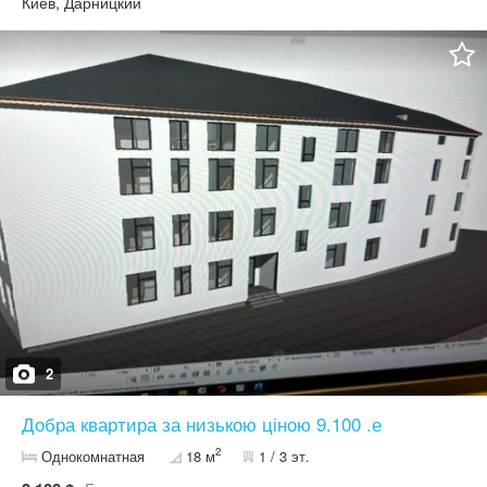
Киев, Дарницкий
для першого житла, інвестиції або здачі в оренду. Чому це саме
те, що ви шукали: * 17,3 м² ідеального простору для
комфортного життя або прибуткової оренди * Безпечний
закритий комплекс — тиша, порядок і контрольований доступ *
Екологічно чистий район Бортничі — свіже повітря, зелень,
спокій * Зручне сполучення з містом: до метро "Бориспільська"
— всього 10 хв транспортом * Вигідна ціна від забудовника,
набагато дешевше, ніж після здачі будинку. Ціна поступово
росте. * Будинок вже в роботі (стадія зведення бетонних
конструкцій першого поверху (фундамент готовий)) — заселення
приблизно за 12 місяців.
2
Добра квартира за низькою ціною 9.100 .е
2
Однокомнатная
18 м
1 / 3 эт.