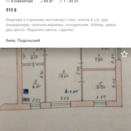
8 комнатная
64 м
1 / 43 эт.
313 $
Квартира в хорошому житловому стані, плитка в с/в, два
кондиціонери, пральна машинка, холодильник, бойлер, диван,
два крісла. Недалеко школа, садочки,
супермаркети,куренівський ринок, зупинка громадського
транспорту,14 000грн, к.п.оплата за два місяці, комісія ріелтору.
Киев, Подольский