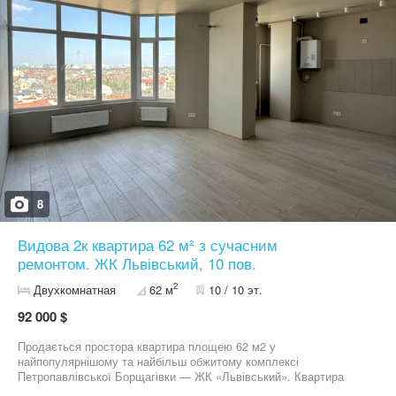
будматеріали, меблі, побутову техніку, інструменти, товари для
саду, дому та інтер'єру, зокрема магазин електроніки
«Ельдорадо», ТЦ «Епіцентр К», магазини меблів «4ROOM» та
«Меблеве містечко», ТЦ «Діамант», ТЦ «БудМайдан»,
Шпалерний ринок тощо. Купити продукти недалеко від будинку
можна як у великих мережевих супермаркетах, так і в
маленьких магазинчиках. Неподалік розташовані також державні
й приватні заклади навчання й інші об’єкти соціальної та
комерційної інфраструктури. А для прогулянок поруч є затишний
парк із мальовничим озером.
8
Видова 2к квартира 62 м² з сучасним
ремонтом. ЖК Львівський, 10 пов.
2
Двухкомнатная
62 м
10 / 10 эт.
92 000 $
Продається простора квартира площею 62 м2 у
найпопулярнішому та найбільш обжитому комплексі
Петропавлівської Борщагівки — ЖК «Львівський». Квартира
розташована на 10-му поверсі (є ліфт). Головна родзинка —