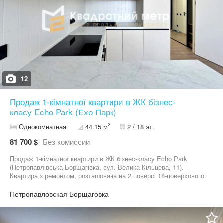
12
Продаж 1-кімнатної квартири в ЖК бізнес-
класу Echo Park (Ехо Парк)
2
Однокомнатная
44.15 м
2 / 18 эт.
81 700 $
Без комиссии
Продаж 1-кімнатної квартири в ЖК бізнес-класу Echo Park
(Петропавлівська Борщагівка, вул. Велика Кільцева, 11).
Квартира з ремонтом, розташована на 2 поверсі 18-поверхового
будинку. Площа — 44,15 м². Комплекс межує з лісопарковою
зоною, поруч озеро. До Кільцевої дороги 4 хв пішки (200 м).
Петропавловская Борщаговка
Дуже зручна локація: в пішій доступності маршрутки, Ашан та
Епіцентр. ЖК акредитований у Sky Bank — можлива купівля по
програмі ЄОселя (від подачі заявки до угоди близько 10 днів).