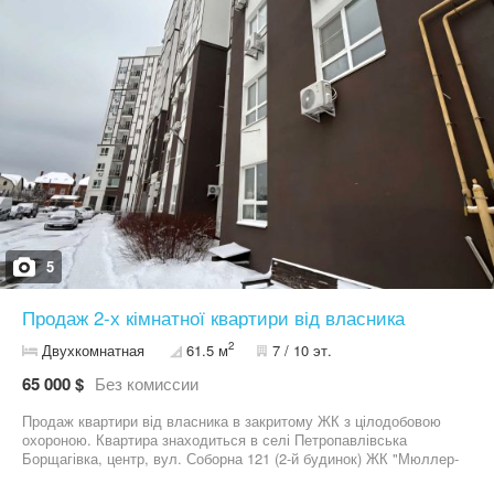
5
Продаж 2-х кімнатної квартири від власника
2
Двухкомнатная
61.5 м
7 / 10 эт.
65 000 $
Без комиссии
Продаж квартири від власника в закритому ЖК з цілодобовою
охороною. Квартира знаходиться в селі Петропавлівська
Борщагівка, центр, вул. Соборна 121 (2-й будинок) ЖК "Мюллер-
Хаус", 7/10 пов, цегляний будинок, квартира двостороння,