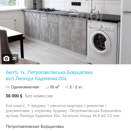
краси, Фора та мінімаркети. АН Dorogogо - весь перелік
рієлторських послуг. Квадратні метри - щасливі моменти.
20
Без% 1к. Петропавлівська Борщагівка
вул.Леоніда Каденюка 20а
2
Однокомнатная
35 м
2 / 2 эт.
56 000 $
Без комиссии
Без комісії. У продажу 1 кімнатна квартира з ремонтом і
документами, у клубному будинку. Петропавлівська Борщагівка,
вулиця Леоніда Каденюка 20а. Загальна площа 34,8 м2 2/2 пов.
будинку. Максимальна автономність генератор +резервне
живлення, вода ,опалення й інтернет ( оптика)є завжди.
Петропавловская Борщаговка
Паркомісце Система очистки води - на квартиру. Заїзд