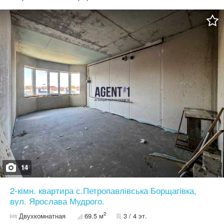
продуктові магазини, зоомагазин, стоматологічна клініка, аптеки
та салони краси. Київ у 5 хвилинах ходьби. До метро
«Житомирська» їхати близько 7 хвилин. Квартира має такі опції:
машинна штукатурка стін, лазерна стяжка підлоги, тепла
підлога, встановлений двоконтурний газовий котел та
індивідуальне опалення, наявні всі необхідні лічильники,
встановлені вікна та вхідні двері.
14
2-кімн. квартира с.Петропавлівська Борщагівка,
вул. Ярослава Мудрого.
2
Двухкомнатная
69.5 м
3 / 4 эт.