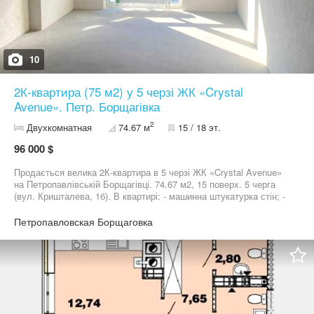
10
2К-квартира (75 м2) у 5 черзі ЖК «Crystal
Avenue». Петр. Борщагівка
2
Двухкомнатная
74.67 м
15 / 18 эт.
96 000 $
Продається велика 2К-квартира в 5 черзі ЖК «Crystal Avenue»
на Петропавлівській Борщагівці. 74.67 м2, 15 поверх. 5 черга
(вул. Кришталева, 1б). В квартирі: - машинна штукатурка стін; -
лазерна стяжка підлоги; - є 2-контурний газовий котел, опалення
- індивідуальне; - необхідні лічильники, є вікна і вхідні двері;
Петропавловская Борщаговка
Поруч з ЖК розташовані: - кав'ярні, дитячі кафе, ресторани; -
озеро і парк; - торговий центр, супермаркет, магазин продуктів,
зоомагазини; - стоматологія, аптеки, салони краси; - зупинка
транспорту. Є також власна інфраструктура на території ЖК
Комплекс розташовано в 5 хвилинах ходьби від Києва та в 7
хвилинах їзди від м. «Житомирська».