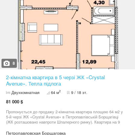
8
2-кімнатна квартира в 5 черзі ЖК «Crystal
Avenue». Тепла підлога
2
Двухкомнатная
64 м
9 / 18 эт.
81 000 $
Пропонується до продажу 2-кімнатна квартира площею 64 м2 у
5-й черзі ЖК «Crystal Avenue» в Петропавлівській Борщагівці
(ЖК розташовано навпроти Шпалерного ринку). Квартира на 9
поверсі. Поруч із ЖК розвинена інфраструктура - кав’ярні, дитячі
кафе, ресторани, озеро та парк, торговий центр, супермаркети,
Петропавловская Борщаговка