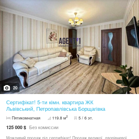
Ціна: 1850 $/м² по ЄОселі або 1800 $/м² при звичайній покупці.
Будинок монолітно-каркасний, утеплений мінеральною ватою.
Під будинком є укриття. У кожній секції по 3 ліфти, встановлені
генератори на ліфти, освітлення та комунікації. Комунікації:
централізоване водопостачання та водовідведення,
електроенергія 10 кВт на квартиру, опалення від власної газової
котельні з резервним живленням (котельня на 18 технічному
поверсі).
20
Сертифікат! 5-ти кімн. квартира ЖК
Львівський, Петропавлівська Борщагівка
2
Пятикомнатная
119.8 м
5 / 6 эт.
125 000 $
Без комиссии
Можливий продаж під сертифікат! Продаж великої ,дворівневої