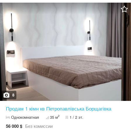
автомобілем з об’їздної догори, через вулицію Соборна! Перед
будинком автостоянка, відеокамери, вхід на територію і в
під’їзди по магнітним картам. Лічильники на електроенергію і
воду. Централізоване опалення, своя котельня. Лічильник
опалення - на будинок. Централізована каналізація. Номер
оголошення на сайті компанії: SF-3-305-087-LX. Нос Татьяна
Валерьевна, +38**************53, +38**************48.
8
Продам 1 кімн кв Петропавлівська Борщагівка
2
Однокомнатная
35 м
1 / 2 эт.
56 000 $
Без комиссии